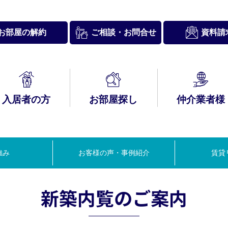
お問合せ
お部屋の解約
資料請
ご相談・
入居者の方
お部屋探し
仲介業者様
入居者様
約内容について
経営理念・
ブリースとは
ックナンバー
表挨拶
新築内覧のご案内
サポート情報－
A
行動理念
HIRO Club
強み
お客様の声・事例紹介
賃貸
賃貸経営セミナー
新築内覧のご案内
つの管理システム
泊スペース
＆コンサルティン
グ