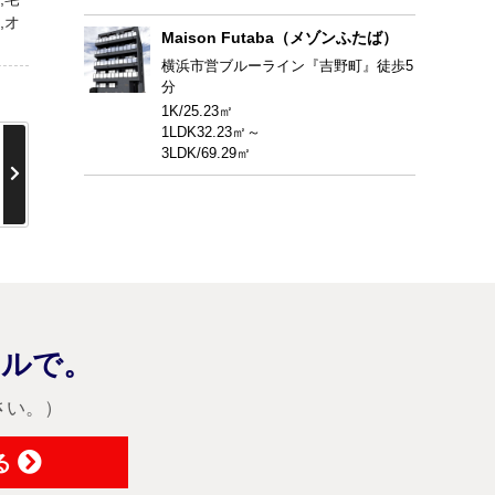
,オ
Maison Futaba（メゾンふたば）
横浜市営ブルーライン『吉野町』徒歩5
分
1K/25.23㎡
1LDK32.23㎡～
3LDK/69.29㎡
ヤルで。
さい。）
る