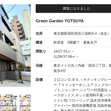
満室になりました
客様の声・事例
発行誌
介
Green Garden YOTSUYA
住所
東京都新宿区四谷三栄町8-4（未定）
構造
鉄骨造 5階建て 募集全戸
間取り
1K/27.01㎡～
1LDK/37.88㎡～
沿線
東京メトロ丸ノ内線「四谷三丁目
徒歩4分
設備
２口コンロ,ＢＳ,ＩＨクッキングヒ
ー,ＴＶインターホン,エアコン,クロ
ット,シャッター,シャワー付洗面台,
ーズボックス,ネット使用料不要,バ
トイレ別,フローリング,温水洗浄便座
ファイバー,室内洗濯機置場,洗面所独
追い焚き風呂,浴室乾燥,エレベーター