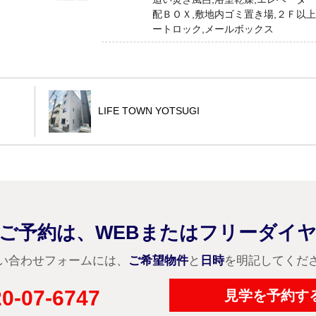
配ＢＯＸ,敷地内ゴミ置き場,２Ｆ以上
。
ートロック,メールボックス
LIFE TOWN YOTSUGI
ご予約は、WEBまたはフリーダイ
い合わせフォームには、
ご希望物件
と
日時
を明記してくだ
0-07-6747
見学を予約す