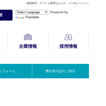
賃貸経営・アパート経営ならヒロ・コーポレーション
Powered by
求
Translate
企業情報
採用情報
HIRO安心サポート
無料コンサルティ
自動車保険の見積
アパート経営Q&A
PLUS
CMギャラリー
メディア掲載
ング
りはこちら
(会員様限定)
リフォーム
弊社発行誌のご紹介
建物管理
入居者募集方法