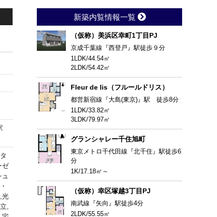
新築内覧情報一覧
（仮称）美浜区幸町1丁目PJ
京成千葉線『西登戸』駅徒歩９分
1LDK/44.54㎡
2LDK/54.42㎡
Fleur de lis（フルールドリス）
都営新宿線『大島(東京)』駅 徒歩8分
1LDK/33.82㎡
3LDK/79.97㎡
」駅
グランシャレー千住旭町
東京メトロ千代田線『北千住』駅徒歩6
ータ
分
ーゼ
1K/17.18㎡～
シュ
ス・
（仮称）幸区塚越3丁目PJ
,光
南武線『矢向』駅徒歩4分
立,
2LDK/55.55㎡
,宅