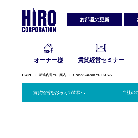
お部屋の更新
賃貸経営セミナー
オーナー様
HOME
»
新築内覧のご案内
»
Green Garden YOTSUYA
賃貸経営をお考え
最新セミナー・イ
入居中のトラブル
契
会社情報
サ
バ
代
の皆様へ
ベント情報
Q&A
Q&
賃貸経営をお考えの皆様へ
当社の
賃貸経営メールマ
お問い合わせ
レンタルスペース
3
民
ガジン