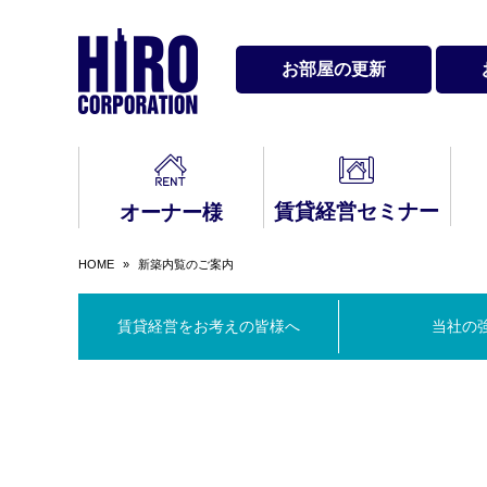
お部屋の更新
賃貸経営セミナー
オーナー様
HOME
»
新築内覧のご案内
賃貸経営をお考え
最新セミナー・イ
入居中のトラブル
契
会社情報
サ
バ
代
の皆様へ
ベント情報
Q&A
Q&
賃貸経営をお考えの皆様へ
当社の
賃貸経営メールマ
お問い合わせ
レンタルスペース
3
民
ガジン