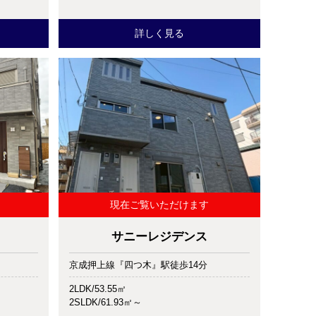
詳しく見る
現在ご覧いただけます
サニーレジデンス
京成押上線『四つ木』駅徒歩14分
2LDK/53.55㎡
2SLDK/61.93㎡～