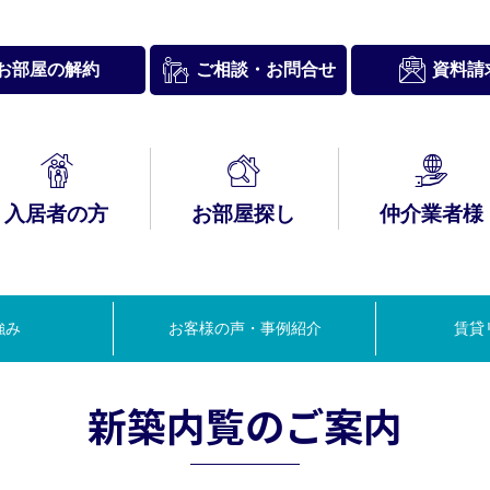
お問合せ
お部屋の解約
資料請
ご相談・
入居者の方
お部屋探し
仲介業者様
入居者様
約内容について
経営理念・
ブリースとは
ックナンバー
表挨拶
新築内覧のご案内
サポート情報－
A
行動理念
HIRO Club
強み
お客様の声・事例紹介
賃貸
新築内覧のご案内
賃貸経営セミナー
つの管理システム
泊スペース
＆コンサルティン
グ