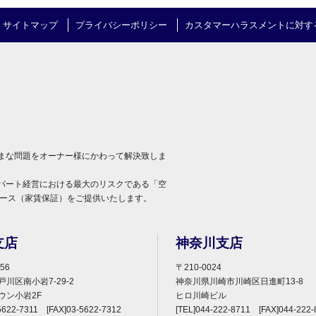
サイトマップ
プライバシーポリシー
カスタマーハラスメントに対す
まな問題をオーナー様にかわって解決致しま
パート経営における最大のリスクである「空
リース（家賃保証）をご提供いたします。
支店
神奈川支店
56
〒210-0024
川区南小岩7-29-2
神奈川県川崎市川崎区日進町13-8
ウン小岩2F
ヒロ川崎ビル
5622-7311 [FAX]03-5622-7312
[TEL]044-222-8711 [FAX]044-222-