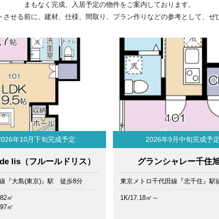
まもなく完成、入居予定の物件をご案内しております。
トさせる前に、建材、仕様、間取り、プラン作りなどの参考として、ぜ
客様の声・事例
発行誌
介
2026年10月下旬完成予定
2026年9月中旬完成予
r de lis（フルールドリス）
グランシャレー千住
線『大島(東京)』駅 徒歩8分
東京メトロ千代田線『北千住』駅
.82㎡
1K/17.18㎡～
.97㎡