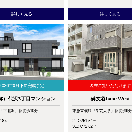
詳しく見る
詳しく見る
2026年9月下旬完成予定
現在ご覧いただけます
称）代沢3丁目マンション
碑文谷base West
『下北沢』駅徒歩10分
東急東横線『学芸大学』駅徒歩9分
2.18㎡～
2LDK/51.54㎡～
3LDK/72.62㎡