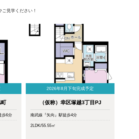
ひご見学ください！
定
2026年8月下旬完成予定
旭町
（仮称）幸区塚越3丁目PJ
徒歩6分
南武線『矢向』駅徒歩4分
2LDK/55.55㎡