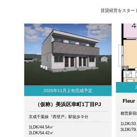
賃貸経営をスター
お
賃貸リフォーム
紹
2026年11月上旬完成予定
Fleu
（仮称）美浜区幸町1丁目PJ
都営新宿
京成千葉線『西登戸』駅徒歩９分
1LDK/33
1LDK/44.54㎡
3LDK/79
2LDK/54.42㎡