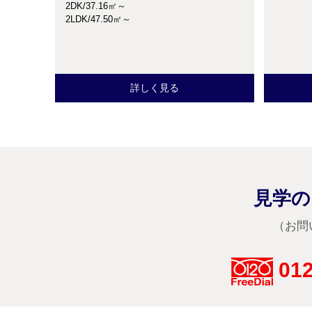
2DK/37.16㎡～
2LDK/47.50㎡～
詳しく見る
見学の
（お問
012