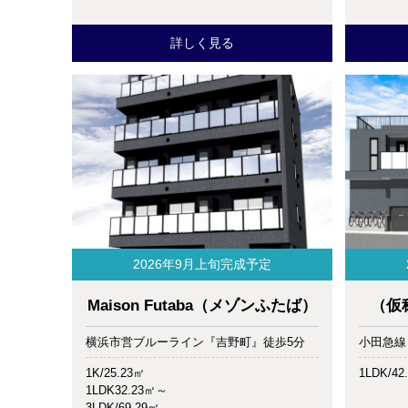
詳しく見る
2026年9月上旬完成予定
Maison Futaba（メゾンふたば）
（仮
横浜市営ブルーライン『吉野町』徒歩5分
小田急線
1K/25.23㎡
1LDK/4
1LDK32.23㎡～
3LDK/69.29㎡