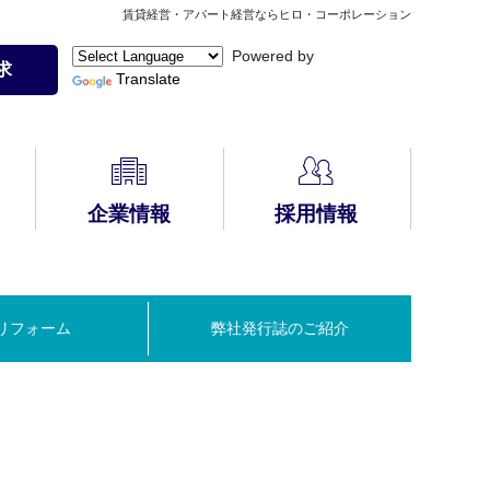
賃貸経営・アパート経営ならヒロ・コーポレーション
Powered by
求
Translate
企業情報
採用情報
HIRO安心サポート
無料コンサルティ
自動車保険の見積
アパート経営Q&A
PLUS
CMギャラリー
メディア掲載
ング
りはこちら
(会員様限定)
リフォーム
弊社発行誌のご紹介
建物管理
入居者募集方法