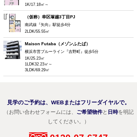
1K/17.18㎡～
（仮称）幸区塚越3丁目PJ
南武線『矢向』駅徒歩4分
2LDK/55.55㎡
Maison Futaba（メゾンふたば）
横浜市営ブルーライン『吉野町』徒歩5分
1K/25.23㎡
1LDK32.23㎡～
3LDK/69.29㎡
見学のご予約は、WEBまたはフリーダイヤルで。
（お問い合わせフォームには、
ご希望物件
と
日時
を明記
してください。）