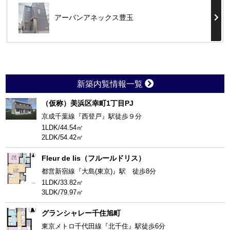
アーバンアネックス豊玉
新築内覧情報一覧
（仮称）美浜区幸町1丁目PJ
京成千葉線『西登戸』駅徒歩９分
1LDK/44.54㎡
2LDK/54.42㎡
Fleur de lis（フルールドリス）
都営新宿線『大島(東京)』駅 徒歩8分
1LDK/33.82㎡
3LDK/79.97㎡
グランシャレー千住旭町
東京メトロ千代田線『北千住』駅徒歩6分