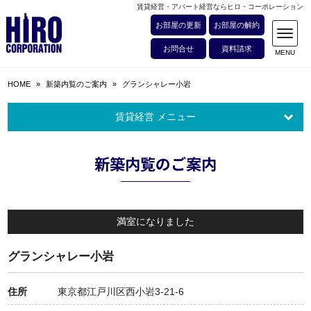
賃貸経営・アパート経営ならヒロ・コーポレーション
お部屋の更新
お部屋の解約
お問合せ
資料請求
HOME
»
新築内覧のご案内
»
グランシャレー小岩
賃貸経営 メニュー
新築内覧のご案内
満室になりました
グランシャレー小岩
住所
東京都江戸川区西小岩3-21-6