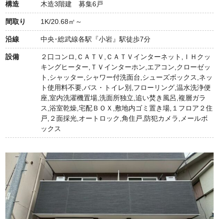
構造
木造3階建 募集6戸
間取り
1K/20.68㎡～
沿線
中央･総武線各駅『小岩』駅徒歩7分
設備
２口コンロ,ＣＡＴＶ,ＣＡＴＶインターネット,ＩＨクッ
キングヒーター,ＴＶインターホン,エアコン,クローゼッ
ト,シャッター,シャワー付洗面台,シューズボックス,ネッ
ト使用料不要,バス・トイレ別,フローリング,温水洗浄便
座,室内洗濯機置場,洗面所独立,追い焚き風呂,複層ガラ
ス,浴室乾燥,宅配ＢＯＸ,敷地内ゴミ置き場,１フロア２住
戸,２面採光,オートロック,角住戸,防犯カメラ,メールボ
ックス