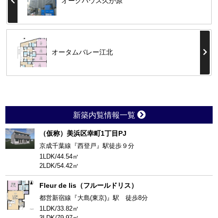
オークハウス久が原
オータムバレー江北
新築内覧情報一覧
（仮称）美浜区幸町1丁目PJ
京成千葉線『西登戸』駅徒歩９分
1LDK/44.54㎡
2LDK/54.42㎡
Fleur de lis（フルールドリス）
都営新宿線『大島(東京)』駅 徒歩8分
1LDK/33.82㎡
3LDK/79.97㎡