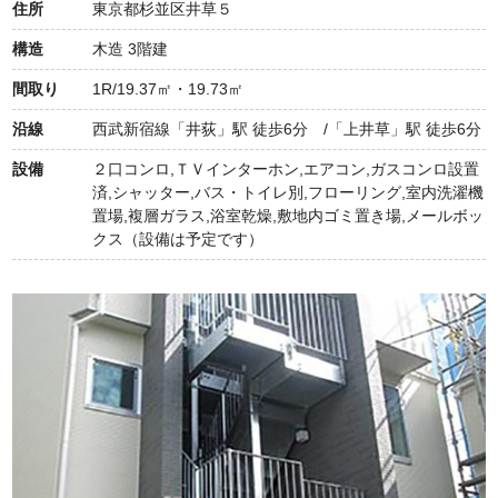
住所
東京都杉並区井草５
構造
木造 3階建
間取り
1R/19.37㎡・19.73㎡
沿線
西武新宿線「井荻」駅 徒歩6分 /「上井草」駅 徒歩6分
設備
２口コンロ,ＴＶインターホン,エアコン,ガスコンロ設置
済,シャッター,バス・トイレ別,フローリング,室内洗濯機
置場,複層ガラス,浴室乾燥,敷地内ゴミ置き場,メールボッ
クス（設備は予定です）