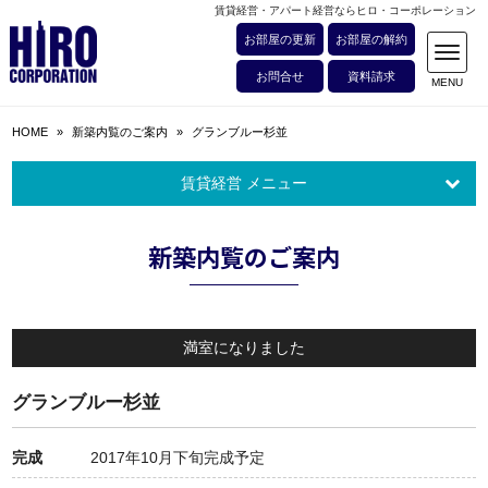
賃貸経営・アパート経営ならヒロ・コーポレーション
お部屋の更新
お部屋の解約
お問合せ
資料請求
HOME
»
新築内覧のご案内
»
グランブルー杉並
賃貸経営 メニュー
新築内覧のご案内
満室になりました
グランブルー杉並
完成
2017年10月下旬完成予定