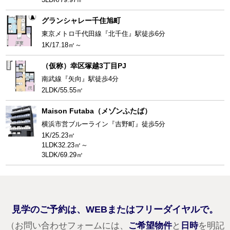
グランシャレー千住旭町
東京メトロ千代田線『北千住』駅徒歩6分
1K/17.18㎡～
（仮称）幸区塚越3丁目PJ
南武線『矢向』駅徒歩4分
2LDK/55.55㎡
Maison Futaba（メゾンふたば）
横浜市営ブルーライン『吉野町』徒歩5分
1K/25.23㎡
1LDK32.23㎡～
3LDK/69.29㎡
見学のご予約は、WEBまたはフリーダイヤルで。
（お問い合わせフォームには、
ご希望物件
と
日時
を明記