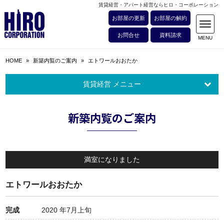
賃貸経営・アパート経営ならヒロ・コーポレーション
お部屋の更新
お部屋の解約
お問合せ
資料請求
HOME
»
新築内覧のご案内
»
エトワールおおたか
賃貸経営 メニュー
新築内覧のご案内
満室になりました
エトワールおおたか
完成
2020 年7⽉上旬