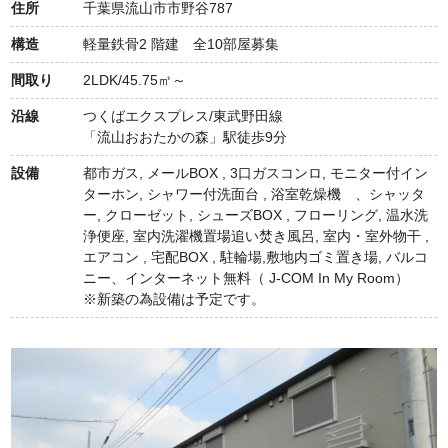
住所
千葉県流山市市野谷787
構造
軽量鉄骨2 階建 全10部屋募集
間取り
2LDK/45.75㎡～
沿線
つくばエクスプレス/東武野田線
「流山おおたかの森」駅徒歩9分
設備
都市ガス, メールBOX , 3口ガスコンロ, モニター付イン
ターホン, シャワー付洗面台 , 浴室乾燥機 、シャッタ
ー, クローゼット, シューズBOX , フローリング, 温水洗
浄便座, 室内洗濯機置場追い焚き風呂, 室内・室外物干 ,
エアコン , 宅配BOX , 駐輪場,敷地内ゴミ置き場, バルコ
ニー、インターネット無料（ J-COM In My Room）
※新築の為設備は予定です。