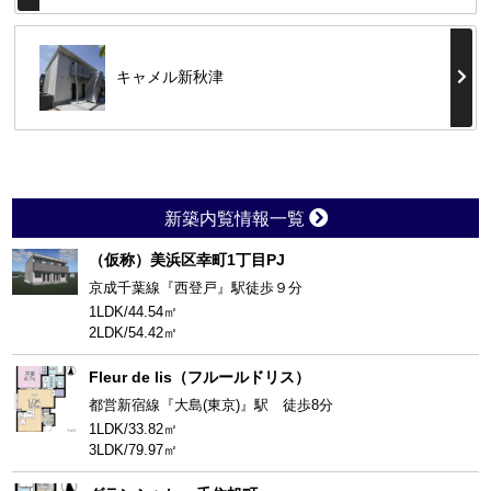
キャメル新秋津
新築内覧情報一覧
（仮称）美浜区幸町1丁目PJ
京成千葉線『西登戸』駅徒歩９分
1LDK/44.54㎡
2LDK/54.42㎡
Fleur de lis（フルールドリス）
都営新宿線『大島(東京)』駅 徒歩8分
1LDK/33.82㎡
3LDK/79.97㎡