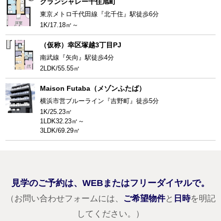
グランシャレー千住旭町
東京メトロ千代田線『北千住』駅徒歩6分
1K/17.18㎡～
（仮称）幸区塚越3丁目PJ
南武線『矢向』駅徒歩4分
2LDK/55.55㎡
Maison Futaba（メゾンふたば）
横浜市営ブルーライン『吉野町』徒歩5分
1K/25.23㎡
1LDK32.23㎡～
3LDK/69.29㎡
見学のご予約は、WEBまたはフリーダイヤルで。
（お問い合わせフォームには、
ご希望物件
と
日時
を明記
してください。）