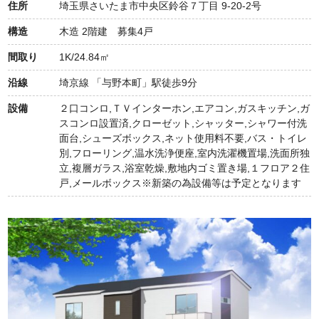
住所
埼玉県さいたま市中央区鈴谷７丁目 9-20-2号
構造
木造 2階建 募集4戸
間取り
1K/24.84㎡
沿線
埼京線 「与野本町」駅徒歩9分
設備
２口コンロ,ＴＶインターホン,エアコン,ガスキッチン,ガ
スコンロ設置済,クローゼット,シャッター,シャワー付洗
面台,シューズボックス,ネット使用料不要,バス・トイレ
別,フローリング,温水洗浄便座,室内洗濯機置場,洗面所独
立,複層ガラス,浴室乾燥,敷地内ゴミ置き場,１フロア２住
戸,メールボックス※新築の為設備等は予定となります