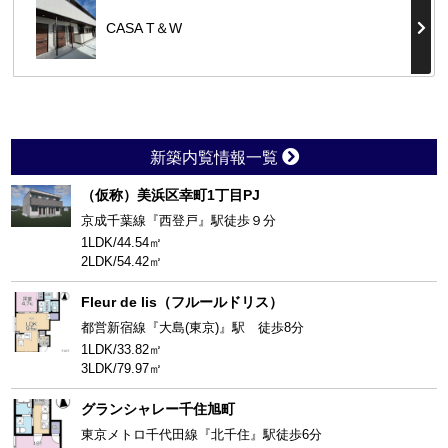
CASA T＆W
新築内覧情報一覧
（仮称）美浜区幸町1丁目PJ
京成千葉線『西登戸』駅徒歩９分
1LDK/44.54㎡
2LDK/54.42㎡
Fleur de lis（フルールドリス）
都営新宿線『大島(東京)』駅 徒歩8分
1LDK/33.82㎡
3LDK/79.97㎡
グランシャレー千住旭町
東京メトロ千代田線『北千住』駅徒歩6分