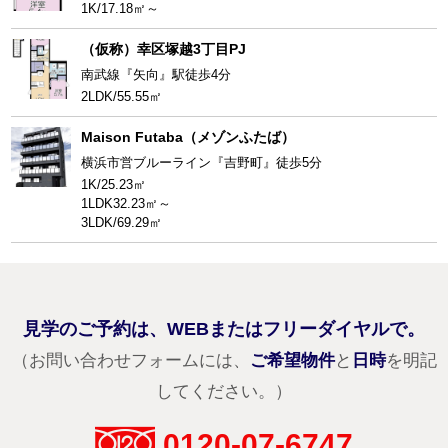
1K/17.18㎡～
（仮称）幸区塚越3丁目PJ
南武線『矢向』駅徒歩4分
2LDK/55.55㎡
Maison Futaba（メゾンふたば）
横浜市営ブルーライン『吉野町』徒歩5分
1K/25.23㎡
1LDK32.23㎡～
3LDK/69.29㎡
見学のご予約は、WEBまたはフリーダイヤルで。
（お問い合わせフォームには、
ご希望物件
と
日時
を明記
してください。）
0120-07-6747