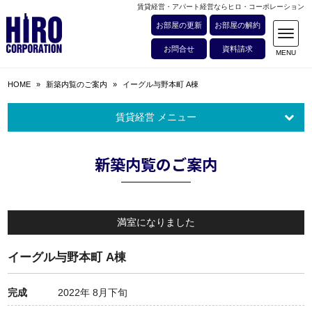
賃貸経営・アパート経営ならヒロ・コーポレーション
お部屋の更新
お部屋の解約
お問合せ
資料請求
HOME
»
新築内覧のご案内
»
イーグル与野本町 A棟
賃貸経営 メニュー
新築内覧のご案内
満室になりました
イーグル与野本町 A棟
完成
2022年 8月下旬