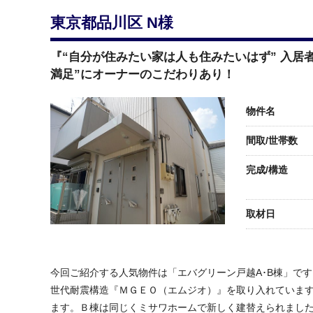
東京都品川区 N様
お
賃貸リフォーム
紹
『“自分が住みたい家は人も住みたいはず” 入居
満足”にオーナーのこだわりあり！
物件名
間取/世帯数
完成/構造
取材日
今回ご紹介する人気物件は「エバグリーン戸越A･B棟」で
世代耐震構造『ＭＧＥＯ（エムジオ）』を取り入れていま
ます。Ｂ棟は同じくミサワホームで新しく建替えられまし