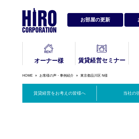
お部屋の更新
賃貸経営セミナー
オーナー様
HOME
»
お客様の声・事例紹介
»
東京都品川区 N様
賃貸経営をお考え
最新セミナー・イ
入居中のトラブル
契
会社情報
サ
バ
代
の皆様へ
ベント情報
Q&A
Q&
賃貸経営をお考えの皆様へ
当社の
賃貸経営メールマ
お問い合わせ
レンタルスペース
3
民
ガジン