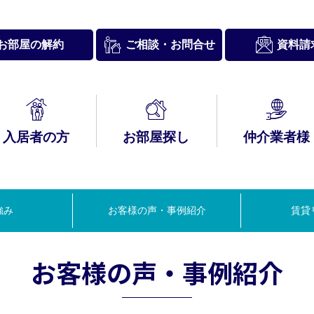
お問合せ
お部屋の解約
資料請
ご相談・
入居者の方
お部屋探し
仲介業者様
入居者様
約内容について
経営理念・
ブリースとは
ックナンバー
表挨拶
新築内覧のご案内
サポート情報－
A
行動理念
HIRO Club
強み
お客様の声・事例紹介
賃貸
賃貸経営セミナー
お客様の声・事例紹介
つの管理システム
泊スペース
＆コンサルティン
グ