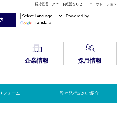
賃貸経営・アパート経営ならヒロ・コーポレーション
Powered by
求
Translate
企業情報
採用情報
HIRO安心サポート
無料コンサルティ
自動車保険の見積
アパート経営Q&A
PLUS
CMギャラリー
メディア掲載
ング
りはこちら
(会員様限定)
リフォーム
弊社発行誌のご紹介
建物管理
入居者募集方法