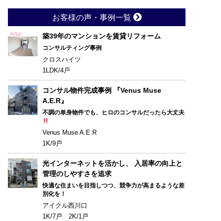
お客様の声・事例一覧
築39年のマンションを賃貸リフォーム
コンサルティング事例
クロスハイツ
1LDK/4戸
コンサル物件完成事例 『Venus Muse
A.E.R』
不調の単身物件でも、ヒロのコンサルだったら大丈夫
Venus Muse A.E.R
1K/9戸
光インターネットを活かし、 入居率の向上と
管理のしやすさを追求
快適な住まいを目指しつつ、競争力が高まるような差
別化を！
アイクル西川口
1K/7戸 2K/1戸