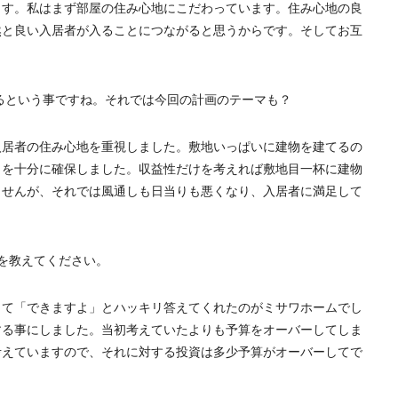
ます。私はまず部屋の住み心地にこだわっています。住み心地の良
然と良い入居者が入ることにつながると思うからです。そしてお互
るという事ですね。それでは今回の計画のテーマも？
入居者の住み心地を重視しました。敷地いっぱいに建物を建てるの
りを十分に確保しました。収益性だけを考えれば敷地目一杯に建物
ませんが、それでは風通しも日当りも悪くなり、入居者に満足して
由を教えてください。
して「できますよ」とハッキリ答えてくれたのがミサワホームでし
する事にしました。当初考えていたよりも予算をオーバーしてしま
考えていますので、それに対する投資は多少予算がオーバーしてで