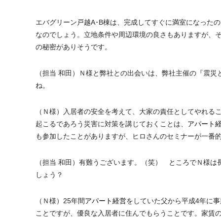
エバグリーン戸越A･B棟は、完成してすぐに満室になった
なのでしょう。立地条件や周辺環境の良さもありますが、
の秘密がありそうです。
（担当 和田）Ｎ様と弊社との出会いは、弊社主催の『震災
ね。
（Ｎ様）入居者の安全を考えて、大家の責任としてやれる
起こるであろう災害に対策を講じておくことは、
アパート
も参加したことがありますが、ヒロさんのセミナーが一番
（担当 和田）有難うございます。（笑） ところでＮ様は
しょう？
（Ｎ様）25年間
アパート経営
をしていた父から平成4年に
ことですが、優良な入居者に住んでもらうことです。家賃