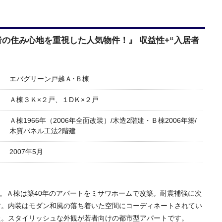
客様の声・事例
発行誌
介
者の住み心地を重視した人気物件！』 収益性+“入居者
エバグリーン戸越Ａ･Ｂ棟
Ａ棟３Ｋ×２戸、１DＫ×２戸
Ａ棟1966年（2006年全面改装）/木造2階建・Ｂ棟2006年築/
木質パネル工法2階建
2007年5月
す。Ａ棟は築40年のアパートをミサワホームで改築。耐震補強に次
す。内装はモダン和風の落ち着いた空間にコーディネートされてい
た。スタイリッシュな外観が若者向けの都市型アパートです。