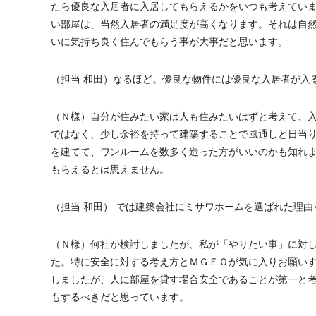
たら優良な入居者に入居してもらえるかをいつも考えてい
い部屋は、当然入居者の満足度が高くなります。それは自
いに気持ち良く住んでもらう事が大事だと思います。
（担当 和田）なるほど。優良な物件には優良な入居者が入
（Ｎ様）自分が住みたい家は人も住みたいはずと考えて、
ではなく、少し余裕を持って建築することで風通しと日当
を建てて、ワンルームを数多く造った方がいいのかも知れ
もらえるとは思えません。
（担当 和田） では建築会社にミサワホームを選ばれた理
（Ｎ様）何社か検討しましたが、私が「やりたい事」に対
た。特に安全に対する考え方とＭＧＥＯが気に入りお願い
しましたが、人に部屋を貸す場合安全であることが第一と
もするべきだと思っています。