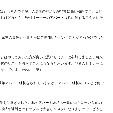
のはもちろんですが、入居者の満足度が非常に高い物件です。なぜ
それはどうやら、野村オーナーの
アパート経営
に対する考え方にそ
と家主の責任』セミナーにご参加いただいたことがきっかけでした
ことはやっておいた方が良いと思いセミナーに参加しました。将来
経営
のリスクを減らすことにもなると思います。他者のセミナーに
的を得ていましたね。（笑）
長年
アパート経営
をされていますが、
アパート経営
のコツとは何で
事業を引継ぎました。私の
アパート経営
の一番のコツは当たり前の
の滞納や近隣とのトラブルは大きなリスクになりますので、どうし