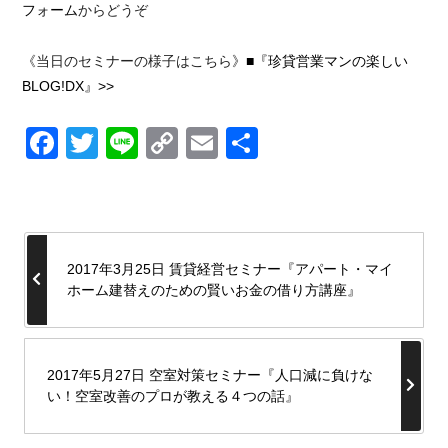
フォーム
からどうぞ
《当日のセミナーの様子はこちら》
■『珍貸営業マンの楽しい
BLOG!DX』>>
Facebook
Twitter
Line
Copy
Email
共
Link
有
2017年3月25日 賃貸経営セミナー『アパート・マイ
ホーム建替えのための賢いお金の借り方講座』
2017年5月27日 空室対策セミナー『人口減に負けな
い！空室改善のプロが教える４つの話』