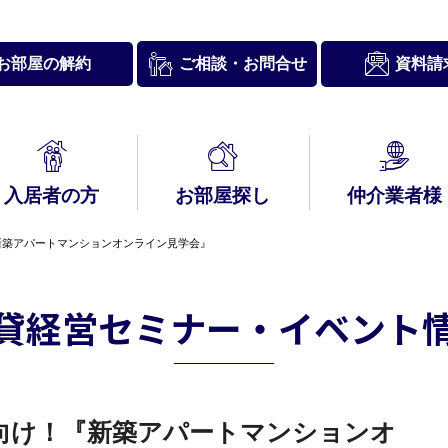
お問合せ
お部屋の解約
資料請
ご相談・
入居者の方
お部屋探し
仲介業者様
！『新築アパートマンションオンライン見学会』
入居者様
約内容について
経営理念・
ブリースとは
ックナンバー
表挨拶
新築内覧のご案内
サポート情報－
A
行動理念
HIRO Club
貸経営セミナー・イベント
賃貸経営セミナー
つの管理システム
泊スペース
＆コンサルティン
グ
ナー様向け！『新築アパートマンションオ