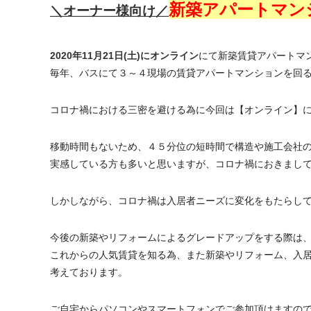
新築アパートマン
＼オーナー様向け／
2020
年11月21日(土)にオンライン
にて新築賃貸アパートマ
毎年、バスにて３～４現場の賃貸アパートマンションを回
コロナ禍における三密を避ける為に今回は【オンライン】に
移動時間もないため、４５分位の短時間で構造や施工会社
実感している方も多いと思いますが、コロナ禍におきまし
しかしながら、コロナ禍は入居者ニーズに変化をもたらし
今後の新築やリフォームによるグレードアップをする際は
これからの人気賃貸を知る為、また新築やリフォーム、入
考えております。
ご自宅からパソコンやスマートフォンでご参加頂けますの