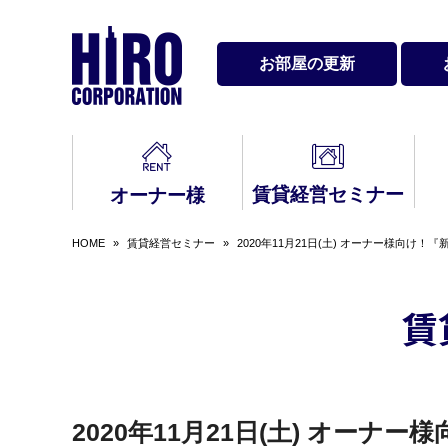
お部屋の更新
賃貸経営セミナー
オーナー様
HOME
»
賃貸経営セミナー
»
2020年11月21日(土) オーナー様向け
賃貸経営をお考え
最新セミナー・イ
入居中のトラブル
契
会社情報
サ
バ
代
の皆様へ
ベント情報
Q&A
Q&
賃
賃貸経営メールマ
お問い合わせ
レンタルスペース
3
民
ガジン
2020年11月21日(土) オー