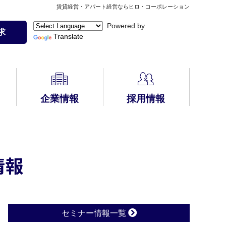
賃貸経営・アパート経営ならヒロ・コーポレーション
Powered by
求
Translate
企業情報
採用情報
HIRO安心サポート
無料コンサルティ
自動車保険の見積
アパート経営Q&A
PLUS
CMギャラリー
メディア掲載
ング
りはこちら
(会員様限定)
情報
建物管理
入居者募集方法
セミナー情報一覧