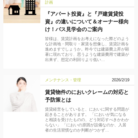
計画
『アパート投資』と『戸建賃貸投
資』の違いについて＆オーナー様向
け！バス見学会のご案内
皆様は、賃貸計画をお考えになった際どのよう
な計画地・間取り・家賃を想像し、賃貸計画を
進めますでしょうか。昨今では建築費上昇が顕
著に現れており、思うような建築費用で建築が
出来ず、想定の利回りより低い…
メンテナンス・管理
2026/2/19
賃貸物件のにおいクレームの対応と
予防策とは
賃貸経営をしていると、においに関する問題が
起きることがあります。 「においが気になる
と相談を受けたものの、どう対応すべきかわか
らない」 「においの原因が設備なのか、入居
者の生活習慣なのか判断がつかず…