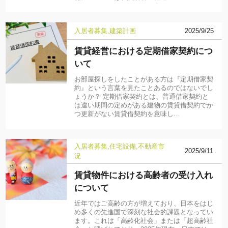
入居者募集
建築計画
2025/9/25
賃貸経営における定期借家契約につ
いて
お部屋探しをしたことがある方は『定期借家契
約』という言葉を見たことあるのではないでし
ょうか？ 定期借家契約とは、普通借家契約と
は違い期間の定めがある建物の賃貸借契約でか
つ更新がない賃貸借契約を意味し…
入居者募集
住宅設備
不動産市
2025/9/11
況
賃貸物件における高齢者の受け入れ
について
近年ではご高齢の方が増えており、日本をはじ
め多くの先進国で深刻な社会的課題となってい
ます。これは「高齢化社会」または「超高齢社