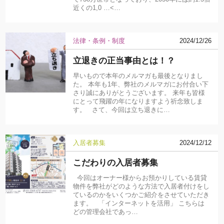
近くの1,0 …<…
法律・条例・制度
2024/12/26
立退きの正当事由とは！？
早いもので本年のメルマガも最後となりまし
た。 本年も1年、弊社のメルマガにお付合い下
さり誠にありがとうございます。 来年も皆様
にとって飛躍の年になりますよう祈念致しま
す。 さて、今回は立ち退きに…
入居者募集
2024/12/12
こだわりの入居者募集
今回はオーナー様からお預かりしている賃貸
物件を弊社がどのような方法で入居者付けをし
ているのかをいくつかご紹介をさせていただき
ます。 「インターネットを活用」 こちらは
どの管理会社であっ…