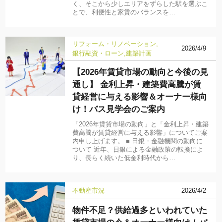
く、そこから少しエリアをずらした駅を選ぶこ
とで、利便性と家賃のバランスを…
リフォーム・リノベーション
2026/4/9
銀行融資・ローン
建築計画
【2026年賃貸市場の動向と今後の見
通し】 金利上昇・建築費高騰が賃
貸経営に与える影響＆オーナー様向
け！バス見学会のご案内
「2026年賃貸市場の動向」と「金利上昇・建築
費高騰が賃貸経営に与える影響」についてご案
内申し上げます。 ■ 日銀・金融機関の動向に
ついて 近年、日銀による金融政策の転換によ
り、長らく続いた低金利時代から…
不動産市況
2026/4/2
物件不足？供給過多といわれていた