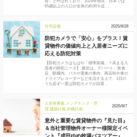
会」と呼ばれており、2025年現在、日本では
65歳以上の人口が全体の約30％近…
住宅設備
2025/8/28
防犯カメラで「安心」をプラス！賃
貸物件の価値向上と入居者ニーズに
応える防犯対策
【防犯カメラはもはや「標準装備」？高まる入
居者の防犯ニーズ】 最近は、デパート、飲食
店、駅構内、バスや電車の車内、商店街や車の
ドライブレコーダーなど生活する上で、1日の
うち必ず一度は防犯カメラが設置…
入居者募集
メンテナンス・管
2025/8/7
理
建築計画
外構計画
意外と重要な賃貸物件の『見た目』
＆当社管理物件オーナー様限定イベ
ント『成田ゆめ牧場バスツアー』