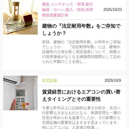
構造
メンテナンス・管理
銀行
融資・ローン
購入・売却
所得
2025/10/23
税
投資
建築計画
建物の『法定耐用年数』をご存知で
しょうか？
皆様、建物の『法定耐用年数』が何年かご存知
でしょうか。 『法定耐用年数』とは、建物や
設備等の土地を除く固定資産について、税務上
の資産価値がなくなる減価償却期間として定め
られた年数のことを指し…
住宅設備
2025/10/9
賃貸経営におけるエアコンの買い替
えタイミングとその重要性
今夏も昨年以上に記録的な暑さが続き、生活へ
の影響も大きなものとなり、体調管理も一層の
注意が求められる猛暑でしたが、その影響から
空調設備の重要性はますます高まっています。
特にエアコンは、入居者の快適…