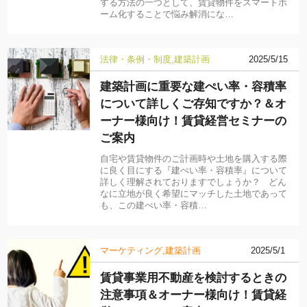
する方法の一つとして、賃貸物件をスマートホ
ーム化することで悩み解消にな…
法律・条例・制度
建築計画
2025/5/15
建築計画に重要な建ぺい率・容積率
について詳しくご存知ですか？＆オ
ーナー様向け！賃貸経営セミナーの
ご案内
自宅や賃貸物件のご計画時や土地を購入する際
に良く目にする『建ぺい率・容積率』について
詳しく理解されておりますでしょうか？ どん
なに立地が良く希望にマッチした土地であって
も、この建ぺい率・容積…
マーケティング
建築計画
2025/5/1
賃貸事業用不動産を検討するときの
注意事項＆オーナー様向け！賃貸経