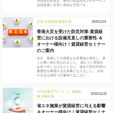
管理会社変更は、物件の収益性向上やサービス
品質改善に非常に有効な手段です。…
災害
住宅設備
建築計画
2025/12/4
香港火災を受けた防災対策-賃貸経
営における設備見直しの重要性-＆
オーナー様向け！賃貸経営セミナー
のご案内
先日、香港にて大規模な火災事故が発生し、多
くの尊い命が失われました。 謹んでご冥福を
お祈り申し上げるとともに、改めて防災対策の
重要性を痛感する出来事となりました。 今回
の火災は海外での事例ではござい…
住宅設備
ECO（エコ）
建築計
2025/11/20
画
外構計画
省エネ施策が賃貸経営に与える影響
＆オーナー様向け！賃貸経営セミナ