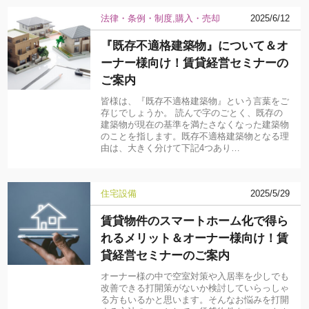
法律・条例・制度
購入・売却
2025/6/12
『既存不適格建築物』について＆オ
ーナー様向け！賃貸経営セミナーの
ご案内
皆様は、『既存不適格建築物』という言葉をご
存じでしょうか。 読んで字のごとく、既存の
建築物が現在の基準を満たさなくなった建築物
のことを指します。既存不適格建築物となる理
由は、大きく分けて下記4つあり…
住宅設備
2025/5/29
賃貸物件のスマートホーム化で得ら
れるメリット＆オーナー様向け！賃
貸経営セミナーのご案内
オーナー様の中で空室対策や入居率を少しでも
改善できる打開策がないか検討していらっしゃ
る方もいるかと思います。そんなお悩みを打開