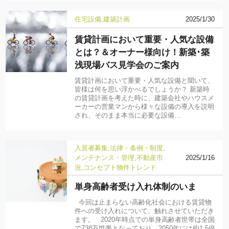
住宅設備
建築計画
2025/1/30
賃貸計画において重要・人気な設備
とは？＆オーナー様向け！新築･築
浅現場バス見学会のご案内
賃貸計画において重要・人気な設備と聞いて、
皆様は何を思い浮かべるでしょうか？ 新築時
の賃貸計画を考えた時に、建築会社やハウスメ
ーカーの営業マンから様々な設備の導入を説明
され、そのまま本当に必要な設備…
入居者募集
法律・条例・制度
メンテナンス・管理
不動産市
2025/1/16
況
コンセプト物件
トレンド
単身高齢者受け入れ体制のいま
今回は止まらない高齢化社会における賃貸物
件への受け入れについて、触れさせていただき
ます。 2020年時点での単身高齢者世帯は全国
で738万世帯となっており、2050年には約1.5倍