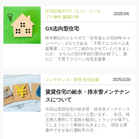
住宅設備
ECO（エコ）
コンセ
2025/3/6
プト物件
建築計画
GX志向型住宅
昨年弊社のメルマガで「住宅省エネ2024年キャ
ンペーン」の1つである 「子育てエコホーム支
援事業」についてご紹介をさせていただきまし
たが、 そちらの交付申請の受付が終了し、新
たに「子育てグリーン住宅支援事…
メンテナンス・管理
住宅設備
2025/2/20
賃貸住宅の給水・排水管メンテナン
スについて
今回は賃貸住宅の給水管・排水管メンテナンス
についてお話ししたいと思います。 先日、埼
玉県八潮市にて道路が陥没しトラックが落下し
てしまうという事故がおきました。 現在も捜
索中ですが未だ運転手の方…