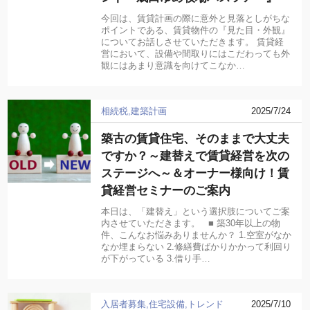
今回は、賃貸計画の際に意外と見落としがちな
ポイントである、賃貸物件の『見た目・外観』
についてお話しさせていただきます。 賃貸経
営において、設備や間取りにはこだわっても外
観にはあまり意識を向けてこなか…
相続税
建築計画
2025/7/24
築古の賃貸住宅、そのままで大丈夫
ですか？～建替えで賃貸経営を次の
ステージへ～＆オーナー様向け！賃
貸経営セミナーのご案内
本日は、「建替え」という選択肢についてご案
内させていただきます。 ■ 築30年以上の物
件、こんなお悩みありませんか？ 1.空室がなか
なか埋まらない 2.修繕費ばかりかかって利回り
が下がっている 3.借り手…
入居者募集
住宅設備
トレンド
2025/7/10