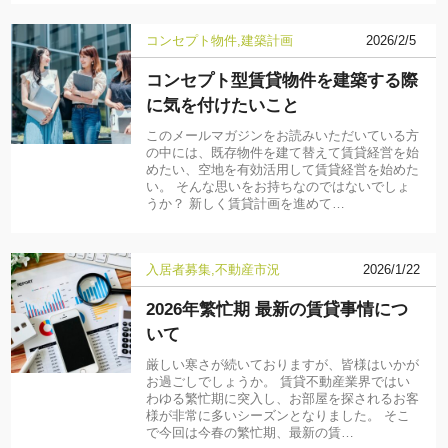
コンセプト物件
建築計画
2026/2/5
コンセプト型賃貸物件を建築する際
に気を付けたいこと
このメールマガジンをお読みいただいている方
の中には、既存物件を建て替えて賃貸経営を始
めたい、空地を有効活用して賃貸経営を始めた
い。 そんな思いをお持ちなのではないでしょ
うか？ 新しく賃貸計画を進めて…
入居者募集
不動産市況
2026/1/22
2026年繁忙期 最新の賃貸事情につ
いて
厳しい寒さが続いておりますが、皆様はいかが
お過ごしでしょうか。 賃貸不動産業界ではい
わゆる繁忙期に突入し、お部屋を探されるお客
様が非常に多いシーズンとなりました。 そこ
で今回は今春の繁忙期、最新の賃…