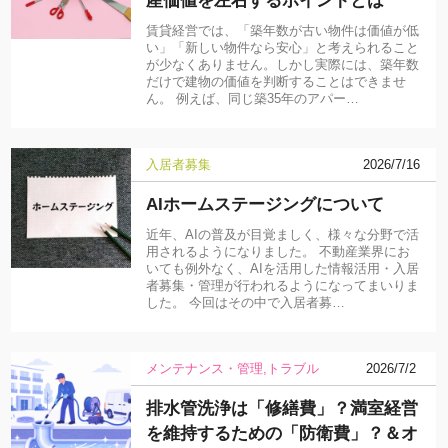
賃貸経営では、「築年数が古い物件は価値が低
い」「新しい物件なら安心」と考えられること
が少なくありません。しかし実際には、築年数
だけで建物の価値を判断することはできませ
ん。 例えば、同じ築35年のアパー…
入居者募集
2026/7/16
AIホームステージングについて
近年、AIの普及が目覚ましく、様々な分野で活
用されるようになりました。 不動産業界にお
いても例外なく、AIを活用した情報活用・入居
者募集・管理が行われるようになってまいりま
した。 今回はその中で入居者募…
メンテナンス・管理
トラブル
2026/7/2
排水管洗浄は「修繕費」？満室経営
を維持するための「防衛費」？＆オ