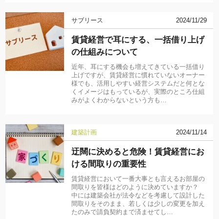
サブリース
2024/11/29
賃貸経営で耳にする、一括借り上げ
の仕組みについて
近年、耳にする機会も増えてきている一括借り
上げですが、賃貸経営に慣れていないオーナー
様でも、活用しやすい経営システムだと何とな
くイメージはもっているが、実際のところ仕組
みがよくわからないという方も…
建築計画
2024/11/14
迂闊に決めると危険！賃貸経営にお
ける間取りの重要性
賃貸経営において一番大事とも言えるお部屋の
間取りを皆様はどのように決めていますか？
中には建築会社が法令などを考慮して設計した
間取りをそのまま、若しくは少しの変更を加え
たのみで請負契約まで済ませてし…