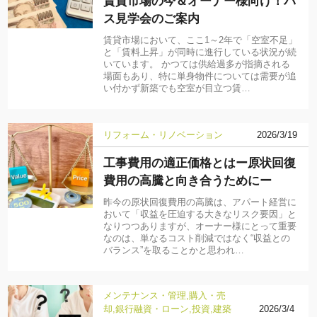
賃貸市場の今＆オーナー様向け！バ
ス見学会のご案内
賃貸市場において、ここ1～2年で「空室不足」
と「賃料上昇」が同時に進行している状況が続
いています。 かつては供給過多が指摘される
場面もあり、特に単身物件については需要が追
い付かず新築でも空室が目立つ賃…
リフォーム・リノベーション
2026/3/19
工事費用の適正価格とはー原状回復
費用の高騰と向き合うためにー
昨今の原状回復費用の高騰は、アパート経営に
おいて「収益を圧迫する大きなリスク要因」と
なりつつありますが、オーナー様にとって重要
なのは、単なるコスト削減ではなく“収益との
バランス”を取ることかと思われ…
メンテナンス・管理
購入・売
却
銀行融資・ローン
投資
建築
2026/3/4