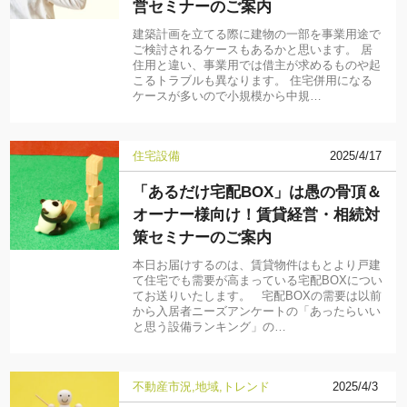
営セミナーのご案内
建築計画を立てる際に建物の一部を事業用途で
ご検討されるケースもあるかと思います。 居
住用と違い、事業用では借主が求めるものや起
こるトラブルも異なります。 住宅併用になる
ケースが多いので小規模から中規…
住宅設備
2025/4/17
「あるだけ宅配BOX」は愚の骨頂＆
オーナー様向け！賃貸経営・相続対
策セミナーのご案内
本日お届けするのは、賃貸物件はもとより戸建
て住宅でも需要が高まっている宅配BOXについ
てお送りいたします。 宅配BOXの需要は以前
から入居者ニーズアンケートの「あったらいい
と思う設備ランキング」の…
不動産市況
地域
トレンド
2025/4/3