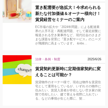
置き配需要が急拡大！今求められる
新たな付加価値＆オーナー様向け！
賃貸経営セミナーのご案内
EC市場の拡大や「2024年問題」による配達業
界の人手不足・再配達問題、そして最近頻繁に
報道される空き巣事件など、現代社会のさまざ
まな課題を背景に『置き配サービス』のニーズ
が飛躍的に高まっています。 &nbs…
法律・条例・制度
2025/6/26
賃貸契約更新時に定期借家契約に変
えることは可能か？
賃貸物件のオーナー様で、現在は物件を賃貸住
宅として運用をしているが、いずれその物件に
住みたい、賃貸入居者が存在しない空き家の状
態で売却したい、建て替えを視野に入れてい
る、などの事情が生じた際に、契…