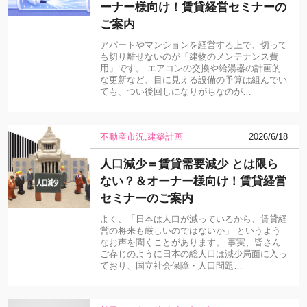
ーナー様向け！賃貸経営セミナーの
ご案内
アパートやマンションを経営する上で、切って
も切り離せないのが「建物のメンテナンス費
用」です。 エアコンの交換や給湯器の計画的
な更新など、目に見える設備の予算は組んでい
ても、つい後回しになりがちなのが…
不動産市況
建築計画
2026/6/18
人口減少＝賃貸需要減少 とは限ら
ない？＆オーナー様向け！賃貸経営
セミナーのご案内
よく、「日本は人口が減っているから、賃貸経
営の将来も厳しいのではないか」 というよう
なお声を聞くことがあります。 事実、皆さん
ご存じのように日本の総人口は減少局面に入っ
ており、国立社会保障・人口問題…