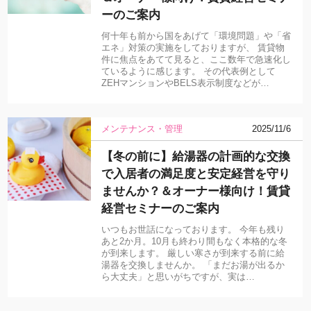
ーのご案内
何十年も前から国をあげて「環境問題」や「省
エネ」対策の実施をしておりますが、 賃貸物
件に焦点をあてて見ると、ここ数年で急速化し
ているように感じます。 その代表例として
ZEHマンションやBELS表示制度などが…
メンテナンス・管理
2025/11/6
【冬の前に】給湯器の計画的な交換
で入居者の満足度と安定経営を守り
ませんか？＆オーナー様向け！賃貸
経営セミナーのご案内
いつもお世話になっております。 今年も残り
あと2か月。10月も終わり間もなく本格的な冬
が到来します。 厳しい寒さが到来する前に給
湯器を交換しませんか。 「まだお湯が出るか
ら大丈夫」と思いがちですが、実は…