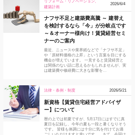
リフォーム・リノベーション
2026/6/4
建築計画
ナフサ不足と建築費高騰 ～ 建替え
を検討するなら「今」が分岐点です
～＆オーナー様向け！賃貸経営セミ
ナーのご案内
最近、ニュースや業界紙などで「ナフサ不足」
や「原材料価格の上昇」という言葉を目にする
機会が増えています。 一見すると賃貸経営と
は関係のない話に思えるかもしれませんが、実
は建築費や修繕費に大きな影響を…
法律・条例・制度
2026/5/21
新資格【賃貸住宅経営アドバイザ
ー】について
暦の上では初夏ですが、5月17日にはすでに真
夏日を記録し、今年の夏も一段と暑くなりそう
です。 皆様も体調には十分に気を付けてお過
ごしいただけますと幸いです。 さて、今回は