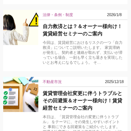
法律・条例・制度
2026/1/8
自力救済とは？＆オーナー様向け！
賃貸経営セミナーのご案内
今回は、賃貸経営におけるリスクの一つ「自力
救済」についてご説明いたします。 家賃滞納
が発生し、契約者と連絡が取れず、支払いが滞
っている場合、一刻も早く立ち退きを実現した
いとお考えになるでしょう。 そ…
不動産市況
2025/12/18
賃貸管理会社変更に伴うトラブルと
その回避策＆オーナー様向け！賃貸
経営セミナーのご案内
本日は、「賃貸管理会社の変更に伴うトラブ
ル」 をテーマに、その発生しやすいポイント
と 事前にできる回避策をご紹介いたします。