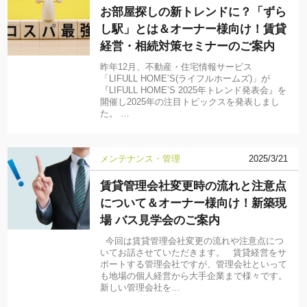
お部屋探しの新トレンドに？「ずら
し駅」とは＆オーナー様向け！賃貸
経営・相続対策セミナーのご案内
昨年12月、不動産・住宅情報サービス
「LIFULL HOME’S(ライフルホームズ)」が
『LIFULL HOME’S 2025年トレンド発表会』を
開催し2025年の注目トピックスを発表しまし
た。 …
メンテナンス・管理
2025/3/21
賃貸管理会社変更時の流れと注意点
について＆オーナー様向け！新築現
場 バス見学会のご案内
今回は賃貸管理会社変更の流れや注意点につ
いてお話させていただきます。 賃貸経営をサ
ポートする管理会社ですが、管理会社といって
も地場の個人経営から大手企業まで様々です。
新しい管理会社を…