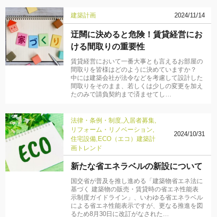
建築計画
2024/11/14
迂闊に決めると危険！賃貸経営にお
ける間取りの重要性
賃貸経営において一番大事とも言えるお部屋の
間取りを皆様はどのように決めていますか？
中には建築会社が法令などを考慮して設計した
間取りをそのまま、若しくは少しの変更を加え
たのみで請負契約まで済ませてし…
法律・条例・制度
入居者募集
リフォーム・リノベーション
2024/10/31
住宅設備
ECO（エコ）
建築計
画
トレンド
新たな省エネラベルの新設について
国交省が普及を推し進める「建築物省エネ法に
基づく 建築物の販売・賃貸時の省エネ性能表
示制度ガイドライン」、いわゆる省エネラベル
による省エネ性能表示ですが、更なる推進を図
るため8月30日に改訂がなされた…