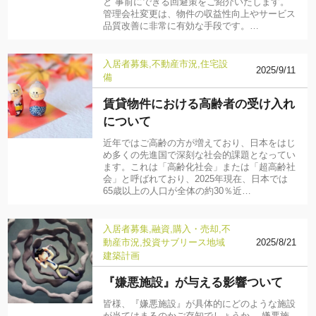
と 事前にできる回避策をご紹介いたします。
管理会社変更は、物件の収益性向上やサービス
品質改善に非常に有効な手段です。…
入居者募集
不動産市況
住宅設
2025/9/11
備
賃貸物件における高齢者の受け入れ
について
近年ではご高齢の方が増えており、日本をはじ
め多くの先進国で深刻な社会的課題となってい
ます。これは「高齢化社会」または「超高齢社
会」と呼ばれており、2025年現在、日本では
65歳以上の人口が全体の約30％近…
入居者募集
融資
購入・売却
不
動産市況
投資
サブリース
地域
2025/8/21
建築計画
『嫌悪施設』が与える影響ついて
皆様、『嫌悪施設』が具体的にどのような施設