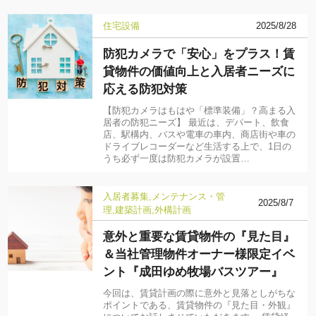
住宅設備
2025/8/28
防犯カメラで「安心」をプラス！賃
貸物件の価値向上と入居者ニーズに
応える防犯対策
【防犯カメラはもはや「標準装備」？高まる入
居者の防犯ニーズ】 最近は、デパート、飲食
店、駅構内、バスや電車の車内、商店街や車の
ドライブレコーダーなど生活する上で、1日の
うち必ず一度は防犯カメラが設置…
入居者募集
メンテナンス・管
2025/8/7
理
建築計画
外構計画
意外と重要な賃貸物件の『見た目』
＆当社管理物件オーナー様限定イベ
ント『成田ゆめ牧場バスツアー』
今回は、賃貸計画の際に意外と見落としがちな
ポイントである、賃貸物件の『見た目・外観』