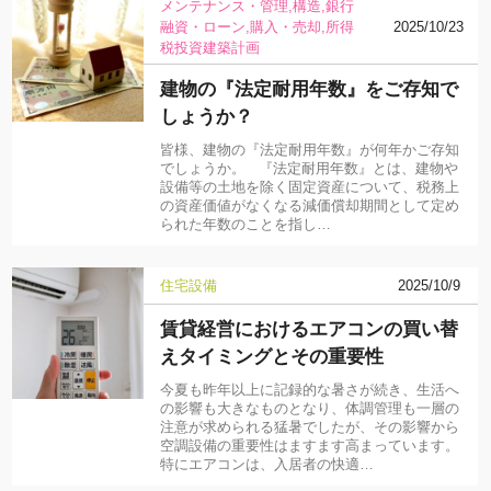
メンテナンス・管理
構造
銀行
融資・ローン
購入・売却
所得
2025/10/23
税
投資
建築計画
建物の『法定耐用年数』をご存知で
しょうか？
皆様、建物の『法定耐用年数』が何年かご存知
でしょうか。 『法定耐用年数』とは、建物や
設備等の土地を除く固定資産について、税務上
の資産価値がなくなる減価償却期間として定め
られた年数のことを指し…
住宅設備
2025/10/9
賃貸経営におけるエアコンの買い替
えタイミングとその重要性
今夏も昨年以上に記録的な暑さが続き、生活へ
の影響も大きなものとなり、体調管理も一層の
注意が求められる猛暑でしたが、その影響から
空調設備の重要性はますます高まっています。
特にエアコンは、入居者の快適…