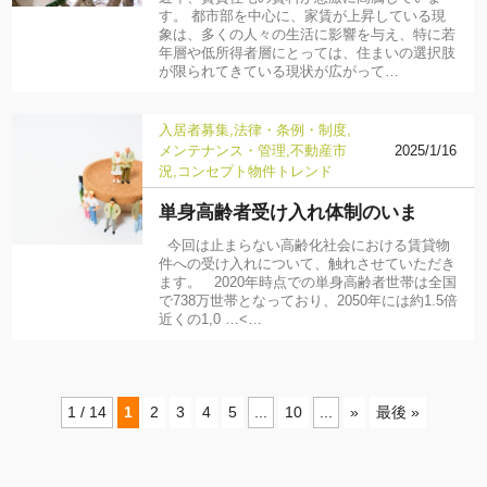
す。 都市部を中心に、家賃が上昇している現
象は、多くの人々の生活に影響を与え、特に若
年層や低所得者層にとっては、住まいの選択肢
が限られてきている現状が広がって…
入居者募集
法律・条例・制度
メンテナンス・管理
不動産市
2025/1/16
況
コンセプト物件
トレンド
単身高齢者受け入れ体制のいま
今回は止まらない高齢化社会における賃貸物
件への受け入れについて、触れさせていただき
ます。 2020年時点での単身高齢者世帯は全国
で738万世帯となっており、2050年には約1.5倍
近くの1,0 …<…
1 / 14
1
2
3
4
5
...
10
...
»
最後 »