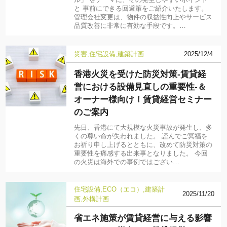
ル」 をテーマに、その発生しやすいポイント
と 事前にできる回避策をご紹介いたします。
管理会社変更は、物件の収益性向上やサービス
品質改善に非常に有効な手段です。…
災害
住宅設備
建築計画
2025/12/4
香港火災を受けた防災対策-賃貸経
営における設備見直しの重要性-＆
オーナー様向け！賃貸経営セミナー
のご案内
先日、香港にて大規模な火災事故が発生し、多
くの尊い命が失われました。 謹んでご冥福を
お祈り申し上げるとともに、改めて防災対策の
重要性を痛感する出来事となりました。 今回
の火災は海外での事例ではござい…
住宅設備
ECO（エコ）
建築計
2025/11/20
画
外構計画
省エネ施策が賃貸経営に与える影響