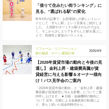
「借りて住みたい街ランキング」に
見る、“選ばれる駅”の変化
昨年4月の記事で、お部屋探しの新しいトレン
ドとして「ずらし駅」という言葉をご紹介しま
した。 人気駅やターミナル駅そのものではな
く、そこから少しエリアをずらした駅を選ぶこ
とで、利便性と家賃のバランスを…
リフォーム・リノベーション
2026/4/9
銀行融資・ローン
建築計画
【2026年賃貸市場の動向と今後の見
通し】 金利上昇・建築費高騰が賃
貸経営に与える影響＆オーナー様向
け！バス見学会のご案内
「2026年賃貸市場の動向」と「金利上昇・建築
費高騰が賃貸経営に与える影響」についてご案
内申し上げます。 ■ 日銀・金融機関の動向に
ついて 近年、日銀による金融政策の転換によ
り、長らく続いた低金利時代から…