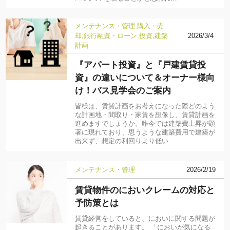
メンテナンス・管理
購入・売
却
銀行融資・ローン
投資
建築
2026/3/4
計画
『アパート投資』と『戸建賃貸投
資』の違いについて＆オーナー様向
け！バス見学会のご案内
皆様は、賃貸計画をお考えになった際どのよう
な計画地・間取り・家賃を想像し、賃貸計画を
進めますでしょうか。昨今では建築費上昇が顕
著に現れており、思うような建築費用で建築が
出来ず、想定の利回りより低い…
メンテナンス・管理
2026/2/19
賃貸物件のにおいクレームの対応と
予防策とは
賃貸経営をしていると、においに関する問題が
起きることがあります。 「においが気になる