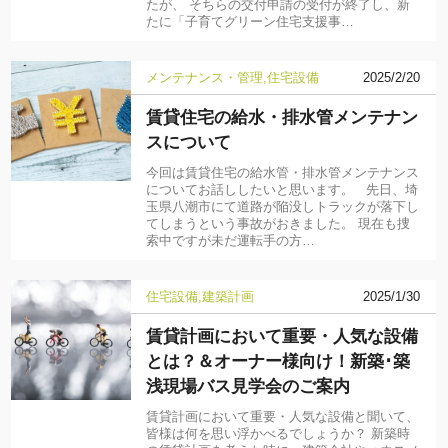
たが、 そちらの交付申請の受付が終了し、新
たに「子育てグリーン住宅支援事…
メンテナンス・管理
住宅設備
2025/2/20
賃貸住宅の給水・排水管メンテナン
スについて
今回は賃貸住宅の給水管・排水管メンテナンス
についてお話ししたいと思います。 先日、埼
玉県八潮市にて道路が陥没しトラックが落下し
てしまうという事故がおきました。 現在も捜
索中ですが未だ運転手の方…
住宅設備
建築計画
2025/1/30
賃貸計画において重要・人気な設備
とは？＆オーナー様向け！新築･築
浅現場バス見学会のご案内
賃貸計画において重要・人気な設備と聞いて、
皆様は何を思い浮かべるでしょうか？ 新築時