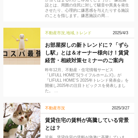
が当てはまるのかご存知でしょうか。 嫌悪施
設とは、周囲の住民に対して騒音や異臭を発生
させたり、心理的に嫌悪感を与えたりする施設
のことを指します。嫌悪施設の周…
不動産市況
地域
トレンド
2025/4/3
お部屋探しの新トレンドに？「ずら
し駅」とは＆オーナー様向け！賃貸
経営・相続対策セミナーのご案内
昨年12月、不動産・住宅情報サービス
「LIFULL HOME’S(ライフルホームズ)」が
『LIFULL HOME’S 2025年トレンド発表会』を
開催し2025年の注目トピックスを発表しまし
た。 …
不動産市況
2025/3/27
賃貸住宅の賃料が高騰している背景
とは？
近年、賃貸住宅の賃料が急激に高騰していま