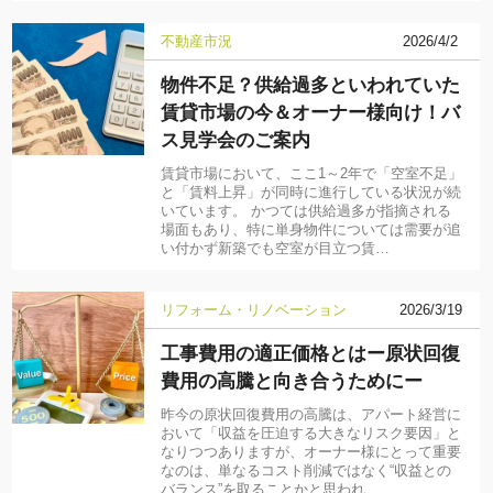
不動産市況
2026/4/2
物件不足？供給過多といわれていた
賃貸市場の今＆オーナー様向け！バ
ス見学会のご案内
賃貸市場において、ここ1～2年で「空室不足」
と「賃料上昇」が同時に進行している状況が続
いています。 かつては供給過多が指摘される
場面もあり、特に単身物件については需要が追
い付かず新築でも空室が目立つ賃…
リフォーム・リノベーション
2026/3/19
工事費用の適正価格とはー原状回復
費用の高騰と向き合うためにー
昨今の原状回復費用の高騰は、アパート経営に
おいて「収益を圧迫する大きなリスク要因」と
なりつつありますが、オーナー様にとって重要
なのは、単なるコスト削減ではなく“収益との
バランス”を取ることかと思われ…