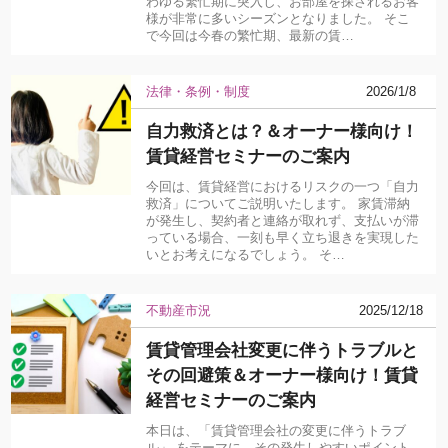
わゆる繁忙期に突入し、お部屋を探されるお客
様が非常に多いシーズンとなりました。 そこ
で今回は今春の繁忙期、最新の賃…
法律・条例・制度
2026/1/8
自力救済とは？＆オーナー様向け！
賃貸経営セミナーのご案内
今回は、賃貸経営におけるリスクの一つ「自力
救済」についてご説明いたします。 家賃滞納
が発生し、契約者と連絡が取れず、支払いが滞
っている場合、一刻も早く立ち退きを実現した
いとお考えになるでしょう。 そ…
不動産市況
2025/12/18
賃貸管理会社変更に伴うトラブルと
その回避策＆オーナー様向け！賃貸
経営セミナーのご案内
本日は、「賃貸管理会社の変更に伴うトラブ