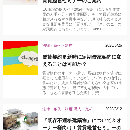
賃貸経営セミナーのご案内
EC市場の拡大や「2024年問題」による配達業
界の人手不足・再配達問題、そして最近頻繁に
報道される空き巣事件など、現代社会のさまざ
まな課題を背景に『置き配サービス』のニーズ
が飛躍的に高まっています。 &nbs…
法律・条例・制度
2025/6/26
賃貸契約更新時に定期借家契約に変
えることは可能か？
賃貸物件のオーナー様で、現在は物件を賃貸住
宅として運用をしているが、いずれその物件に
住みたい、賃貸入居者が存在しない空き家の状
態で売却したい、建て替えを視野に入れてい
る、などの事情が生じた際に、契…
法律・条例・制度
購入・売却
2025/6/12
『既存不適格建築物』について＆オ
ーナー様向け！賃貸経営セミナーの