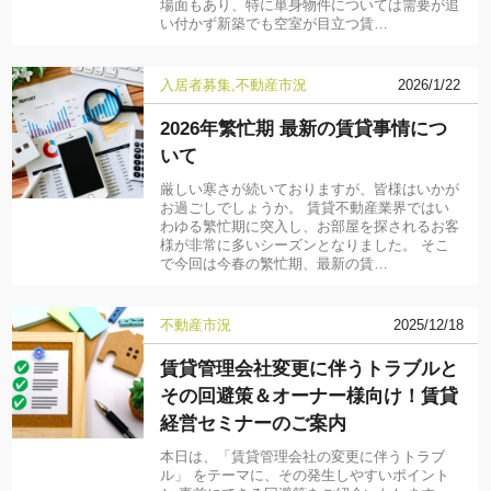
場面もあり、特に単身物件については需要が追
い付かず新築でも空室が目立つ賃…
入居者募集
不動産市況
2026/1/22
2026年繁忙期 最新の賃貸事情につ
いて
厳しい寒さが続いておりますが、皆様はいかが
お過ごしでしょうか。 賃貸不動産業界ではい
わゆる繁忙期に突入し、お部屋を探されるお客
様が非常に多いシーズンとなりました。 そこ
で今回は今春の繁忙期、最新の賃…
不動産市況
2025/12/18
賃貸管理会社変更に伴うトラブルと
その回避策＆オーナー様向け！賃貸
経営セミナーのご案内
本日は、「賃貸管理会社の変更に伴うトラブ
ル」 をテーマに、その発生しやすいポイント