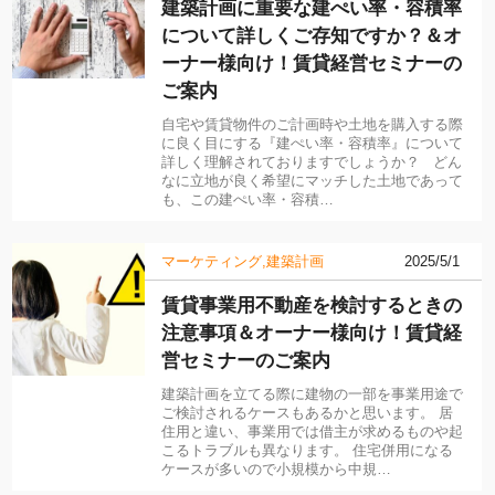
建築計画に重要な建ぺい率・容積率
について詳しくご存知ですか？＆オ
ーナー様向け！賃貸経営セミナーの
ご案内
自宅や賃貸物件のご計画時や土地を購入する際
に良く目にする『建ぺい率・容積率』について
詳しく理解されておりますでしょうか？ どん
なに立地が良く希望にマッチした土地であって
も、この建ぺい率・容積…
マーケティング
建築計画
2025/5/1
賃貸事業用不動産を検討するときの
注意事項＆オーナー様向け！賃貸経
営セミナーのご案内
建築計画を立てる際に建物の一部を事業用途で
ご検討されるケースもあるかと思います。 居
住用と違い、事業用では借主が求めるものや起
こるトラブルも異なります。 住宅併用になる
ケースが多いので小規模から中規…