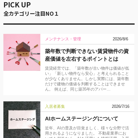
PICK UP
全カテゴリー注目NO１
メンテナンス・管理
2026/8/6
築年数で判断できない賃貸物件の資
産価値を左右するポイントとは
賃貸経営では、「築年数が古い物件は価値が低
い」「新しい物件なら安心」と考えられること
が少なくありません。しかし実際には、築年数
だけで建物の価値を判断することはできませ
ん。 例えば、同じ築35年のアパー…
入居者募集
2026/7/16
AIホームステージングについて
近年、AIの普及が目覚ましく、様々な分野で活
用されるようになりました。 不動産業界にお