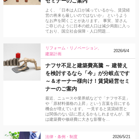
セミナーのご案内
よく、「日本は人口が減っているから、賃貸経
営の将来も厳しいのではないか」 というよう
なお声を聞くことがあります。 事実、皆さん
ご存じのように日本の総人口は減少局面に入っ
ており、国立社会保障・人口問題…
リフォーム・リノベーション
2026/6/4
建築計画
ナフサ不足と建築費高騰 ～ 建替え
を検討するなら「今」が分岐点です
～＆オーナー様向け！賃貸経営セミ
ナーのご案内
最近、ニュースや業界紙などで「ナフサ不足」
や「原材料価格の上昇」という言葉を目にする
機会が増えています。 一見すると賃貸経営と
は関係のない話に思えるかもしれませんが、実
は建築費や修繕費に大きな影響を…
法律・条例・制度
2026/5/21