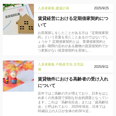
入居者募集
建築計画
2025/9/25
賃貸経営における定期借家契約につ
いて
お部屋探しをしたことがある方は『定期借家契
約』という言葉を見たことあるのではないでし
ょうか？ 定期借家契約とは、普通借家契約と
は違い期間の定めがある建物の賃貸借契約でか
つ更新がない賃貸借契約を意味し…
入居者募集
不動産市況
住宅設
2025/9/11
備
賃貸物件における高齢者の受け入れ
について
近年ではご高齢の方が増えており、日本をはじ
め多くの先進国で深刻な社会的課題となってい
ます。これは「高齢化社会」または「超高齢社
会」と呼ばれており、2025年現在、日本では
65歳以上の人口が全体の約30％近…