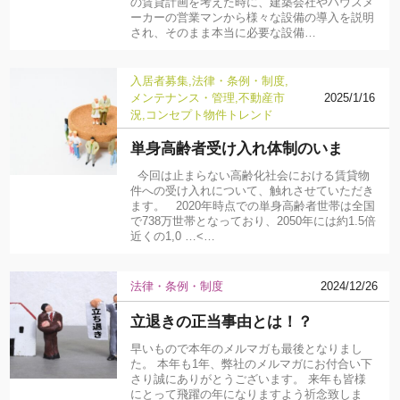
の賃貸計画を考えた時に、建築会社やハウスメ
ーカーの営業マンから様々な設備の導入を説明
され、そのまま本当に必要な設備…
入居者募集
法律・条例・制度
メンテナンス・管理
不動産市
2025/1/16
況
コンセプト物件
トレンド
単身高齢者受け入れ体制のいま
今回は止まらない高齢化社会における賃貸物
件への受け入れについて、触れさせていただき
ます。 2020年時点での単身高齢者世帯は全国
で738万世帯となっており、2050年には約1.5倍
近くの1,0 …<…
法律・条例・制度
2024/12/26
立退きの正当事由とは！？
早いもので本年のメルマガも最後となりまし
た。 本年も1年、弊社のメルマガにお付合い下
さり誠にありがとうございます。 来年も皆様
にとって飛躍の年になりますよう祈念致しま