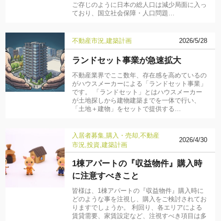
ご存じのように日本の総人口は減少局面に入っ
ており、国立社会保障・人口問題…
不動産市況
建築計画
2026/5/28
ランドセット事業が急速拡大
不動産業界でここ数年、存在感を高めているの
がハウスメーカーによる「ランドセット事業」
です。 「ランドセット」とはハウスメーカー
が土地探しから建物建築までを一体で行い、
「土地＋建物」をセットで提供する…
入居者募集
購入・売却
不動産
2026/4/30
市況
投資
建築計画
1棟アパートの『収益物件』購入時
に注意すべきこと
皆様は、1棟アパートの『収益物件』購入時に
どのような事を注視し、購入をご検討されてお
りますでしょうか。 利回り、各エリアによる
賃貸需要、家賃設定など、注視すべき項目は多