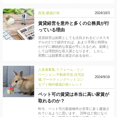
投資
建築計画
2024/10/3
賃貸経営を意外と多くの公務員が行
っている理由
賃貸経営は副業としても注目されるビジネスモ
デルの1つで成功すれば、あまり手間と時間を
かけずに継続的な収益が手に入るため、副業と
しては理想的な収入源となります。 しかし、
実際には副業禁止規定のある会社…
入居者募集
リフォーム・リノ
ベーション
不動産市況
住宅設
2024/9/19
備
マーケティング
ペット
コン
セプト物件
建築計画
トレンド
ペット可の賃貸は本当に高い家賃が
取れるのか？
昨今、ペット可の新築物件が非常に多く建築さ
れているように思います。 20年ほど前になり