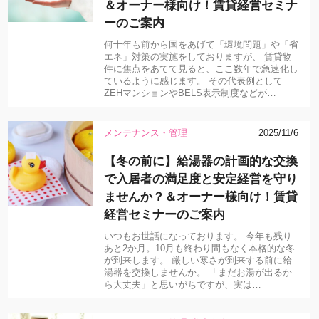
＆オーナー様向け！賃貸経営セミナ
ーのご案内
何十年も前から国をあげて「環境問題」や「省
エネ」対策の実施をしておりますが、 賃貸物
件に焦点をあてて見ると、ここ数年で急速化し
ているように感じます。 その代表例として
ZEHマンションやBELS表示制度などが…
メンテナンス・管理
2025/11/6
【冬の前に】給湯器の計画的な交換
で入居者の満足度と安定経営を守り
ませんか？＆オーナー様向け！賃貸
経営セミナーのご案内
いつもお世話になっております。 今年も残り
あと2か月。10月も終わり間もなく本格的な冬
が到来します。 厳しい寒さが到来する前に給
湯器を交換しませんか。 「まだお湯が出るか
ら大丈夫」と思いがちですが、実は…