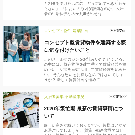
と相談を受けたものの、どう対応すべきかわか
らない」 「においの原因が設備なのか、入居
者の生活習慣なのか判断がつかず…
コンセプト物件
建築計画
2026/2/5
コンセプト型賃貸物件を建築する際
に気を付けたいこと
このメールマガジンをお読みいただいている方
の中には、既存物件を建て替えて賃貸経営を始
めたい、空地を有効活用して賃貸経営を始めた
い。 そんな思いをお持ちなのではないでしょ
うか？ 新しく賃貸計画を進めて…
入居者募集
不動産市況
2026/1/22
2026年繁忙期 最新の賃貸事情につ
いて
厳しい寒さが続いておりますが、皆様はいかが
お過ごしでしょうか。 賃貸不動産業界ではい