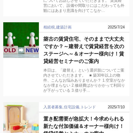
についてお話しさせていただきます。 賃貸経
営において、設備や間取りにはこだわっても外
観にはあまり意識を向けてこなか…
相続税
建築計画
2025/7/24
築古の賃貸住宅、そのままで大丈夫
ですか？～建替えで賃貸経営を次の
ステージへ～＆オーナー様向け！賃
貸経営セミナーのご案内
本日は、「建替え」という選択肢についてご案
内させていただきます。 ■ 築30年以上の物
件、こんなお悩みありませんか？ 1.空室がなか
なか埋まらない 2.修繕費ばかりかかって利回り
が下がっている 3.借り手…
入居者募集
住宅設備
トレンド
2025/7/10
置き配需要が急拡大！今求められる
新たな付加価値＆オーナー様向け！