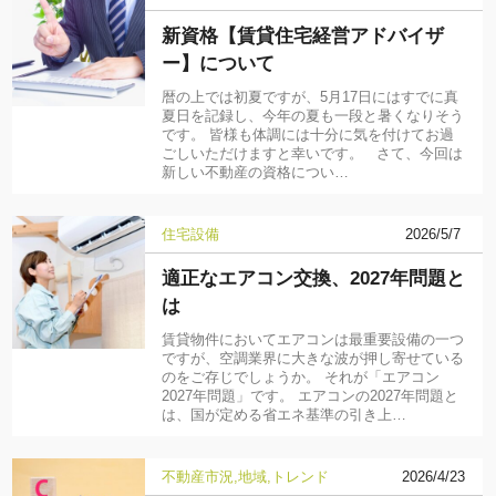
新資格【賃貸住宅経営アドバイザ
ー】について
暦の上では初夏ですが、5月17日にはすでに真
夏日を記録し、今年の夏も一段と暑くなりそう
です。 皆様も体調には十分に気を付けてお過
ごしいただけますと幸いです。 さて、今回は
新しい不動産の資格につい…
住宅設備
2026/5/7
適正なエアコン交換、2027年問題と
は
賃貸物件においてエアコンは最重要設備の一つ
ですが、空調業界に大きな波が押し寄せている
のをご存じでしょうか。 それが「エアコン
2027年問題」です。 エアコンの2027年問題と
は、国が定める省エネ基準の引き上…
不動産市況
地域
トレンド
2026/4/23