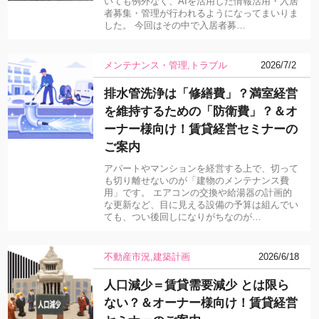
いても例外なく、AIを活用した情報活用・入居
者募集・管理が行われるようになってまいりま
した。 今回はその中で入居者募…
メンテナンス・管理
トラブル
2026/7/2
排水管洗浄は「修繕費」？満室経営
を維持するための「防衛費」？＆オ
ーナー様向け！賃貸経営セミナーの
ご案内
アパートやマンションを経営する上で、切って
も切り離せないのが「建物のメンテナンス費
用」です。 エアコンの交換や給湯器の計画的
な更新など、目に見える設備の予算は組んでい
ても、つい後回しになりがちなのが…
不動産市況
建築計画
2026/6/18
人口減少＝賃貸需要減少 とは限ら
ない？＆オーナー様向け！賃貸経営