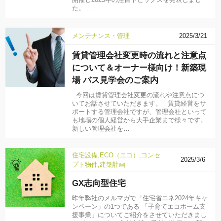
開催し2025年の注目トピックスを発表しまし
た。 …
メンテナンス・管理
2025/3/21
賃貸管理会社変更時の流れと注意点
について＆オーナー様向け！新築現
場 バス見学会のご案内
今回は賃貸管理会社変更の流れや注意点につ
いてお話させていただきます。 賃貸経営をサ
ポートする管理会社ですが、管理会社といって
も地場の個人経営から大手企業まで様々です。
新しい管理会社を…
住宅設備
ECO（エコ）
コンセ
2025/3/6
プト物件
建築計画
GX志向型住宅
昨年弊社のメルマガで「住宅省エネ2024年キャ
ンペーン」の1つである 「子育てエコホーム支
援事業」についてご紹介をさせていただきまし