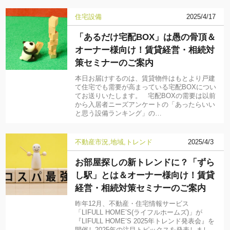
住宅設備
2025/4/17
「あるだけ宅配BOX」は愚の骨頂＆
オーナー様向け！賃貸経営・相続対
策セミナーのご案内
本日お届けするのは、賃貸物件はもとより戸建
て住宅でも需要が高まっている宅配BOXについ
てお送りいたします。 宅配BOXの需要は以前
から入居者ニーズアンケートの「あったらいい
と思う設備ランキング」の…
不動産市況
地域
トレンド
2025/4/3
お部屋探しの新トレンドに？「ずら
し駅」とは＆オーナー様向け！賃貸
経営・相続対策セミナーのご案内
昨年12月、不動産・住宅情報サービス
「LIFULL HOME’S(ライフルホームズ)」が
『LIFULL HOME’S 2025年トレンド発表会』を