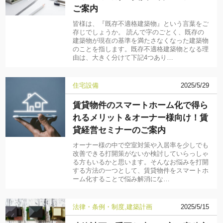
ご案内
皆様は、『既存不適格建築物』という言葉をご
存じでしょうか。 読んで字のごとく、既存の
建築物が現在の基準を満たさなくなった建築物
のことを指します。既存不適格建築物となる理
由は、大きく分けて下記4つあり…
住宅設備
2025/5/29
賃貸物件のスマートホーム化で得ら
れるメリット＆オーナー様向け！賃
貸経営セミナーのご案内
オーナー様の中で空室対策や入居率を少しでも
改善できる打開策がないか検討していらっしゃ
る方もいるかと思います。そんなお悩みを打開
する方法の一つとして、賃貸物件をスマートホ
ーム化することで悩み解消にな…
法律・条例・制度
建築計画
2025/5/15