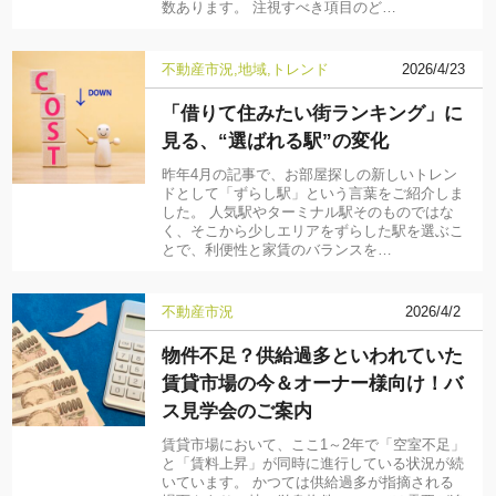
数あります。 注視すべき項目のど…
不動産市況
地域
トレンド
2026/4/23
「借りて住みたい街ランキング」に
見る、“選ばれる駅”の変化
昨年4月の記事で、お部屋探しの新しいトレン
ドとして「ずらし駅」という言葉をご紹介しま
した。 人気駅やターミナル駅そのものではな
く、そこから少しエリアをずらした駅を選ぶこ
とで、利便性と家賃のバランスを…
不動産市況
2026/4/2
物件不足？供給過多といわれていた
賃貸市場の今＆オーナー様向け！バ
ス見学会のご案内
賃貸市場において、ここ1～2年で「空室不足」
と「賃料上昇」が同時に進行している状況が続
いています。 かつては供給過多が指摘される