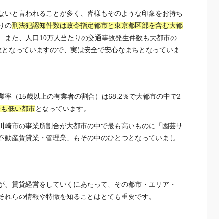
ないと言われることが多く、皆様もそのような印象をお持ち
りの
刑法犯認知件数は政令指定都市と
東京
都区部を含む大都
、また、人口10万人当たりの交通事故発生件数も大都市の
数となっていますので、実は安全で安心なまちとなっていま
率（15歳以上の有業者の割合）は68.2％で大都市の中で2
最も低い都市
となっています。
川崎市の事業所割合が大都市の中で最も高いものに「園芸サ
不動産賃貸業・管理業」もその中のひとつとなっていまし
が、
賃貸経営
をしていくにあたって、その都市・エリア・
それらの情報や特徴を知ることはとても重要です。