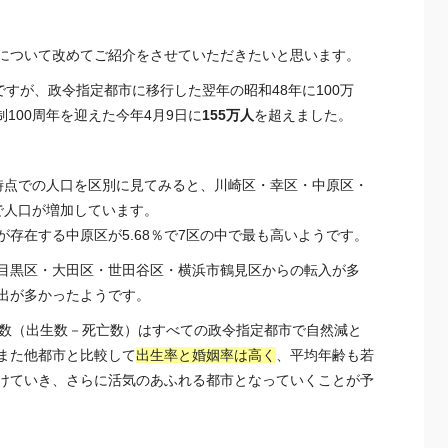
について改めてご紹介をさせていただきたいと思います。
ですが、政令指定都市に移行した翌年の昭和48年に100万
制100周年を迎えた今年4月9日に
155万人
を超えました。
した時点での人口を区別に見てみると、川崎区・幸区・中原区・
で人口が増加しています。
存在する中原区が5.68％で7区の中で最も高いようです。
目黒区・大田区・世田谷区・横浜市鶴見区からの転入が多
出が多かったようです。
減数（出生数－死亡数）はすべての政令指定都市で自然減と
また他都市と比較して
出生率と婚姻率は高く
、平均年齢も若
けていき、さらに活気のあふれる都市となっていくことが予