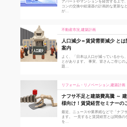
アパートやマンションを経営する上で、
コンの交換や給湯器の計画的な更新な
が…
不動産市況
建築計画
人口減少＝賃貸需要減少 と
案内
よく、「日本は人口が減っているから、
とがあります。 事実、皆さんご存じの
題…
リフォーム・リノベーション
建築計画
ナフサ不足と建築費高騰 ～ 
様向け！賃貸経営セミナーの
最近、ニュースや業界紙などで「ナフ
ます。 一見すると賃貸経営とは関係の
を…