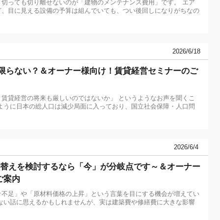
切っても切り離せないのが「建物のメンテナンス費用」です。 エア
ど、目に見える設備の予算は組んでいても、つい後回しになりがちなの
2026/6/18
は限らない？＆オーナー様向け！賃貸経営セミナーのご
賃貸経営の将来も厳しいのではないか」 というようなお声を聞くこ
ように日本の総人口は減少局面に入っており、国立社会保障・人口問
2026/6/4
建替えを検討するなら「今」が分岐点です～＆オーナー
ご案内
サ不足」や「原材料価格の上昇」という言葉を目にする機会が増えてい
ない話に思えるかもしれませんが、実は建築費や修繕費に大きな影響