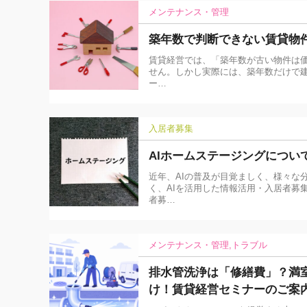
メンテナンス・管理
築年数で判断できない賃貸物
賃貸経営では、「築年数が古い物件は
せん。しかし実際には、築年数だけで建
ー…
入居者募集
AIホームステージングについ
近年、AIの普及が目覚ましく、様々な
く、AIを活用した情報活用・入居者募
者募…
メンテナンス・管理
トラブル
排水管洗浄は「修繕費」？満
け！賃貸経営セミナーのご案