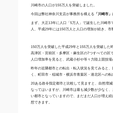
川崎市の人口が155万人を突破しました。
今回は弊社
神奈川
支店が事務所を構える
「川崎市」
まず、大正13年に人口「5万人」で誕生した川崎市
人、平成29年には150万人と人口の増加が続き、市
150万人を突破した平成29年と155万人を突破
高津区・宮前区・多摩区・麻生区の7つすべての区
人口増加率を見ると、武蔵小杉や等々力陸上競技場が
昨年の近隣都市との転出・転入状況を見てみると、
く、町田市・稲城市・横浜市青葉区・港北区への転
20ある政令指定都市と比較して見ますと、自然増
なってはいますが、川崎市は最も減少数が少なく、
い都市となっていますので、まだまだ人口が増え続
想できます。