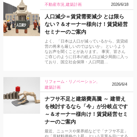
不動産市況
建築計画
2026/6/18
人口減少＝賃貸需要減少 とは限ら
ない？＆オーナー様向け！賃貸経営
セミナーのご案内
よく、「日本は人口が減っているから、賃貸経
営の将来も厳しいのではないか」 というよう
なお声を聞くことがあります。 事実、皆さん
ご存じのように日本の総人口は減少局面に入っ
ており、国立社会保障・人口問題…
リフォーム・リノベーション
2026/6/4
建築計画
ナフサ不足と建築費高騰 ～ 建替え
を検討するなら「今」が分岐点です
～＆オーナー様向け！賃貸経営セミ
ナーのご案内
最近、ニュースや業界紙などで「ナフサ不足」
や「原材料価格の上昇」という言葉を目にする