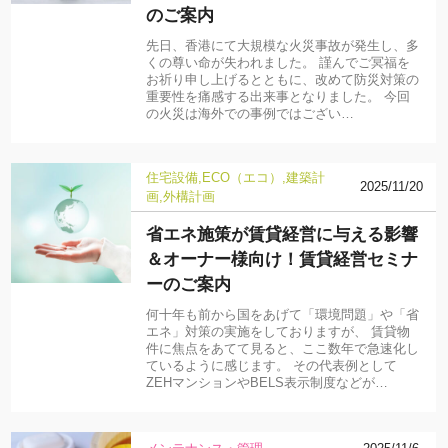
のご案内
先日、香港にて大規模な火災事故が発生し、多
くの尊い命が失われました。 謹んでご冥福を
お祈り申し上げるとともに、改めて防災対策の
重要性を痛感する出来事となりました。 今回
の火災は海外での事例ではござい…
住宅設備
ECO（エコ）
建築計
2025/11/20
画
外構計画
省エネ施策が賃貸経営に与える影響
＆オーナー様向け！賃貸経営セミナ
ーのご案内
何十年も前から国をあげて「環境問題」や「省
エネ」対策の実施をしておりますが、 賃貸物
件に焦点をあてて見ると、ここ数年で急速化し
ているように感じます。 その代表例として
ZEHマンションやBELS表示制度などが…