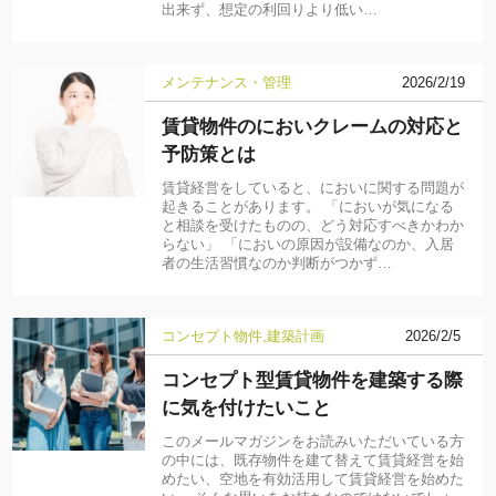
出来ず、想定の利回りより低い…
メンテナンス・管理
2026/2/19
賃貸物件のにおいクレームの対応と
予防策とは
賃貸経営をしていると、においに関する問題が
起きることがあります。 「においが気になる
と相談を受けたものの、どう対応すべきかわか
らない」 「においの原因が設備なのか、入居
者の生活習慣なのか判断がつかず…
コンセプト物件
建築計画
2026/2/5
コンセプト型賃貸物件を建築する際
に気を付けたいこと
このメールマガジンをお読みいただいている方
の中には、既存物件を建て替えて賃貸経営を始
めたい、空地を有効活用して賃貸経営を始めた