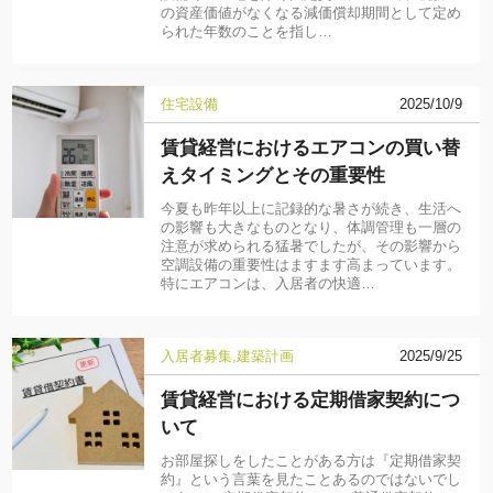
の資産価値がなくなる減価償却期間として定め
られた年数のことを指し…
住宅設備
2025/10/9
賃貸経営におけるエアコンの買い替
えタイミングとその重要性
今夏も昨年以上に記録的な暑さが続き、生活へ
の影響も大きなものとなり、体調管理も一層の
注意が求められる猛暑でしたが、その影響から
空調設備の重要性はますます高まっています。
特にエアコンは、入居者の快適…
入居者募集
建築計画
2025/9/25
賃貸経営における定期借家契約につ
いて
お部屋探しをしたことがある方は『定期借家契
約』という言葉を見たことあるのではないでし