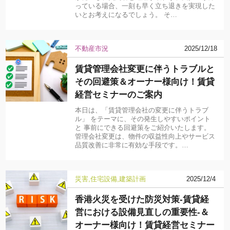
っている場合、一刻も早く立ち退きを実現した
いとお考えになるでしょう。 そ…
不動産市況
2025/12/18
賃貸管理会社変更に伴うトラブルと
その回避策＆オーナー様向け！賃貸
経営セミナーのご案内
本日は、「賃貸管理会社の変更に伴うトラブ
ル」 をテーマに、その発生しやすいポイント
と 事前にできる回避策をご紹介いたします。
管理会社変更は、物件の収益性向上やサービス
品質改善に非常に有効な手段です。…
災害
住宅設備
建築計画
2025/12/4
香港火災を受けた防災対策-賃貸経
営における設備見直しの重要性-＆
オーナー様向け！賃貸経営セミナー