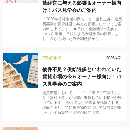
貸経営に与える影響＆オーナー様向
け！バス見学会のご案内
「2026年賃貸市場の動向」と「金利上昇・建築
費高騰が賃貸経営に与える影響」についてご案
内申し上げます。 ■ 日銀・金融機関の動向に
ついて 近年、日銀による金融政策の転換によ
り、長らく続いた低金利時代から…
不動産市況
2026/4/2
物件不足？供給過多といわれていた
賃貸市場の今＆オーナー様向け！バ
ス見学会のご案内
賃貸市場において、ここ1～2年で「空室不足」
と「賃料上昇」が同時に進行している状況が続
いています。 かつては供給過多が指摘される
場面もあり、特に単身物件については需要が追
い付かず新築でも空室が目立つ賃…