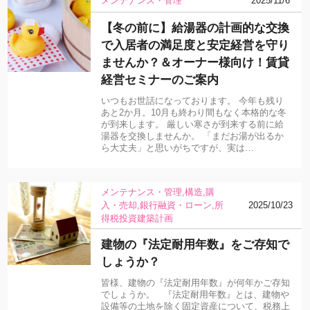
メンテナンス・管理
2025/11/6
【冬の前に】給湯器の計画的な交換
で入居者の満足度と安定経営を守り
ませんか？＆オーナー様向け！賃貸
経営セミナーのご案内
いつもお世話になっております。 今年も残り
あと2か月。10月も終わり間もなく本格的な冬
が到来します。 厳しい寒さが到来する前に給
湯器を交換しませんか。 「まだお湯が出るか
ら大丈夫」と思いがちですが、実は…
メンテナンス・管理
構造
購
入・売却
銀行融資・ローン
所
2025/10/23
得税
投資
建築計画
建物の『法定耐用年数』をご存知で
しょうか？
皆様、建物の『法定耐用年数』が何年かご存知
でしょうか。 『法定耐用年数』とは、建物や
設備等の土地を除く固定資産について、税務上