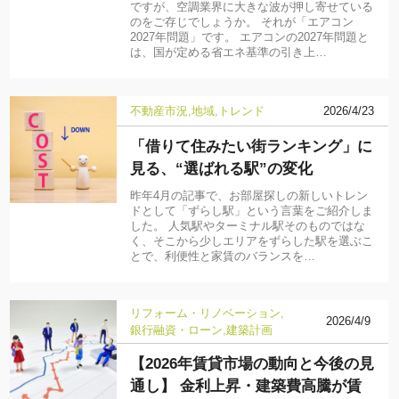
ですが、空調業界に大きな波が押し寄せている
のをご存じでしょうか。 それが「エアコン
2027年問題」です。 エアコンの2027年問題と
は、国が定める省エネ基準の引き上…
不動産市況
地域
トレンド
2026/4/23
「借りて住みたい街ランキング」に
見る、“選ばれる駅”の変化
昨年4月の記事で、お部屋探しの新しいトレン
ドとして「ずらし駅」という言葉をご紹介しま
した。 人気駅やターミナル駅そのものではな
く、そこから少しエリアをずらした駅を選ぶこ
とで、利便性と家賃のバランスを…
リフォーム・リノベーション
2026/4/9
銀行融資・ローン
建築計画
【2026年賃貸市場の動向と今後の見
通し】 金利上昇・建築費高騰が賃