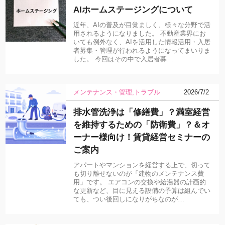
AIホームステージングについて
近年、AIの普及が目覚ましく、様々な分野で活
用されるようになりました。 不動産業界にお
いても例外なく、AIを活用した情報活用・入居
者募集・管理が行われるようになってまいりま
した。 今回はその中で入居者募…
メンテナンス・管理
トラブル
2026/7/2
排水管洗浄は「修繕費」？満室経営
を維持するための「防衛費」？＆オ
ーナー様向け！賃貸経営セミナーの
ご案内
アパートやマンションを経営する上で、切って
も切り離せないのが「建物のメンテナンス費
用」です。 エアコンの交換や給湯器の計画的
な更新など、目に見える設備の予算は組んでい
ても、つい後回しになりがちなのが…