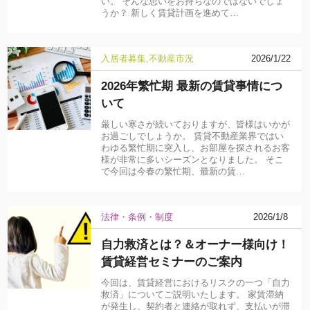
い。 そんな思いをお持ちなのではないでしょ
うか？ 新しく賃貸計画を進めて…
入居者募集
不動産市況
2026/1/22
2026年繁忙期 最新の賃貸事情につ
いて
厳しい寒さが続いておりますが、皆様はいかが
お過ごしでしょうか。 賃貸不動産業界ではい
わゆる繁忙期に突入し、お部屋を探されるお客
様が非常に多いシーズンとなりました。 そこ
で今回は今春の繁忙期、最新の賃…
法律・条例・制度
2026/1/8
自力救済とは？＆オーナー様向け！
賃貸経営セミナーのご案内
今回は、賃貸経営におけるリスクの一つ「自力
救済」についてご説明いたします。 家賃滞納
が発生し、契約者と連絡が取れず、支払いが滞