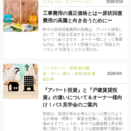
リフォーム・リノベーション
2026/3/19
工事費用の適正価格とはー原状回復
費用の高騰と向き合うためにー
昨今の原状回復費用の高騰は、アパート経営に
おいて「収益を圧迫する大きなリスク要因」と
なりつつありますが、オーナー様にとって重要
なのは、単なるコスト削減ではなく“収益との
バランス”を取ることかと思われ…
メンテナンス・管理
銀行融
資・ローン
購入・売却
投資
建
2026/3/4
築計画
『アパート投資』と『戸建賃貸投
資』の違いについて＆オーナー様向
け！バス見学会のご案内
皆様は、賃貸計画をお考えになった際どのよう
な計画地・間取り・家賃を想像し、賃貸計画を
進めますでしょうか。昨今では建築費上昇が顕
著に現れており、思うような建築費用で建築が