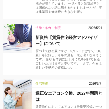
機会が増えています。 一見すると賃貸経営と
は関係のない話に思えるかもしれませんが、実
は建築費や修繕費に大きな影響を…
法律・条例・制度
2026/5/21
新資格【賃貸住宅経営アドバイザ
ー】について
暦の上では初夏ですが、5月17日にはすでに真
夏日を記録し、今年の夏も一段と暑くなりそう
です。 皆様も体調には十分に気を付けてお過
ごしいただけますと幸いです。 さて、今回は
新しい不動産の資格につい…
住宅設備
2026/5/7
適正なエアコン交換、2027年問題と
は
賃貸物件においてエアコンは最重要設備の一つ