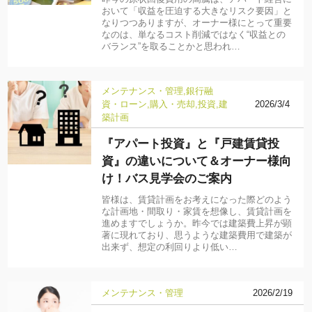
おいて「収益を圧迫する大きなリスク要因」と
なりつつありますが、オーナー様にとって重要
なのは、単なるコスト削減ではなく“収益との
バランス”を取ることかと思われ…
メンテナンス・管理
銀行融
資・ローン
購入・売却
投資
建
2026/3/4
築計画
『アパート投資』と『戸建賃貸投
資』の違いについて＆オーナー様向
け！バス見学会のご案内
皆様は、賃貸計画をお考えになった際どのよう
な計画地・間取り・家賃を想像し、賃貸計画を
進めますでしょうか。昨今では建築費上昇が顕
著に現れており、思うような建築費用で建築が
出来ず、想定の利回りより低い…
メンテナンス・管理
2026/2/19