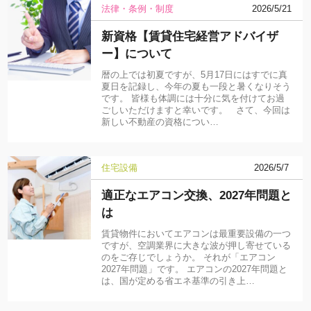
法律・条例・制度
2026/5/21
新資格【賃貸住宅経営アドバイザ
ー】について
暦の上では初夏ですが、5月17日にはすでに真
夏日を記録し、今年の夏も一段と暑くなりそう
です。 皆様も体調には十分に気を付けてお過
ごしいただけますと幸いです。 さて、今回は
新しい不動産の資格につい…
住宅設備
2026/5/7
適正なエアコン交換、2027年問題と
は
賃貸物件においてエアコンは最重要設備の一つ
ですが、空調業界に大きな波が押し寄せている
のをご存じでしょうか。 それが「エアコン
2027年問題」です。 エアコンの2027年問題と
は、国が定める省エネ基準の引き上…