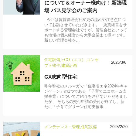
について＆オーナー様向け！新築現
場 バス見学会のご案内
今回は賃貸管理会社変更の流れや注意点につ
いてお話させていただきます。 賃貸経営をサ
ポートする管理会社ですが、管理会社といって
も地場の個人経営から大手企業まで様々です。
新しい管理会社を…
住宅設備
ECO（エコ）
コンセ
2025/3/6
プト物件
建築計画
GX志向型住宅
昨年弊社のメルマガで「住宅省エネ2024年キャ
ンペーン」の1つである 「子育てエコホーム支
援事業」についてご紹介をさせていただきまし
たが、 そちらの交付申請の受付が終了し、新
たに「子育てグリーン住宅支援事…
メンテナンス・管理
住宅設備
2025/2/20