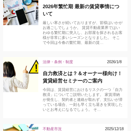
2026年繁忙期 最新の賃貸事情につ
いて
厳しい寒さが続いておりますが、皆様はいかが
お過ごしでしょうか。 賃貸不動産業界ではい
わゆる繁忙期に突入し、お部屋を探されるお客
様が非常に多いシーズンとなりました。 そこ
で今回は今春の繁忙期、最新の賃…
法律・条例・制度
2026/1/8
自力救済とは？＆オーナー様向け！
賃貸経営セミナーのご案内
今回は、賃貸経営におけるリスクの一つ「自力
救済」についてご説明いたします。 家賃滞納
が発生し、契約者と連絡が取れず、支払いが滞
っている場合、一刻も早く立ち退きを実現した
いとお考えになるでしょう。 そ…
不動産市況
2025/12/18