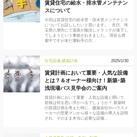
賃貸住宅の給水・排水管メンテナン
スについて
今回は賃貸住宅の給水管・排水管メンテナンス
についてお話ししたいと思います。 先日、埼
玉県八潮市にて道路が陥没しトラックが落下し
てしまうという事故がおきました。 現在も捜
索中ですが未だ運転手の方…
住宅設備
建築計画
2025/1/30
賃貸計画において重要・人気な設備
とは？＆オーナー様向け！新築･築
浅現場バス見学会のご案内
賃貸計画において重要・人気な設備と聞いて、
皆様は何を思い浮かべるでしょうか？ 新築時
の賃貸計画を考えた時に、建築会社やハウスメ
ーカーの営業マンから様々な設備の導入を説明
され、そのまま本当に必要な設備…