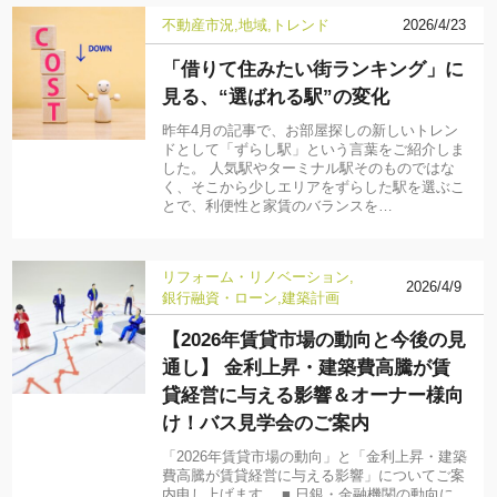
不動産市況
地域
トレンド
2026/4/23
「借りて住みたい街ランキング」に
見る、“選ばれる駅”の変化
昨年4月の記事で、お部屋探しの新しいトレン
ドとして「ずらし駅」という言葉をご紹介しま
した。 人気駅やターミナル駅そのものではな
く、そこから少しエリアをずらした駅を選ぶこ
とで、利便性と家賃のバランスを…
リフォーム・リノベーション
2026/4/9
銀行融資・ローン
建築計画
【2026年賃貸市場の動向と今後の見
通し】 金利上昇・建築費高騰が賃
貸経営に与える影響＆オーナー様向
け！バス見学会のご案内
「2026年賃貸市場の動向」と「金利上昇・建築
費高騰が賃貸経営に与える影響」についてご案
内申し上げます。 ■ 日銀・金融機関の動向に