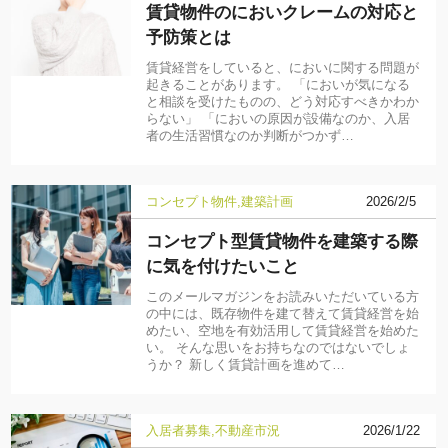
賃貸物件のにおいクレームの対応と
予防策とは
賃貸経営をしていると、においに関する問題が
起きることがあります。 「においが気になる
と相談を受けたものの、どう対応すべきかわか
らない」 「においの原因が設備なのか、入居
者の生活習慣なのか判断がつかず…
コンセプト物件
建築計画
2026/2/5
コンセプト型賃貸物件を建築する際
に気を付けたいこと
このメールマガジンをお読みいただいている方
の中には、既存物件を建て替えて賃貸経営を始
めたい、空地を有効活用して賃貸経営を始めた
い。 そんな思いをお持ちなのではないでしょ
うか？ 新しく賃貸計画を進めて…
入居者募集
不動産市況
2026/1/22