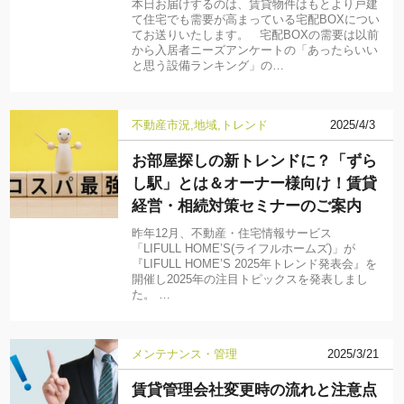
本日お届けするのは、賃貸物件はもとより戸建
て住宅でも需要が高まっている宅配BOXについ
てお送りいたします。 宅配BOXの需要は以前
から入居者ニーズアンケートの「あったらいい
と思う設備ランキング」の…
不動産市況
地域
トレンド
2025/4/3
お部屋探しの新トレンドに？「ずら
し駅」とは＆オーナー様向け！賃貸
経営・相続対策セミナーのご案内
昨年12月、不動産・住宅情報サービス
「LIFULL HOME’S(ライフルホームズ)」が
『LIFULL HOME’S 2025年トレンド発表会』を
開催し2025年の注目トピックスを発表しまし
た。 …
メンテナンス・管理
2025/3/21
賃貸管理会社変更時の流れと注意点