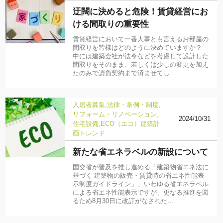
迂闊に決めると危険！賃貸経営にお
ける間取りの重要性
賃貸経営において一番大事とも言えるお部屋の
間取りを皆様はどのように決めていますか？
中には建築会社が法令などを考慮して設計した
間取りをそのまま、若しくは少しの変更を加え
たのみで請負契約まで済ませてし…
入居者募集
法律・条例・制度
リフォーム・リノベーション
2024/10/31
住宅設備
ECO（エコ）
建築計
画
トレンド
新たな省エネラベルの新設について
国交省が普及を推し進める「建築物省エネ法に
基づく 建築物の販売・賃貸時の省エネ性能表
示制度ガイドライン」、いわゆる省エネラベル
による省エネ性能表示ですが、更なる推進を図
るため8月30日に改訂がなされた…