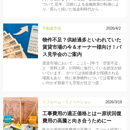
ついて 近年、日銀による金融政策の転換によ
り、長らく続いた低金利時代から…
不動産市況
2026/4/2
物件不足？供給過多といわれていた
賃貸市場の今＆オーナー様向け！バ
ス見学会のご案内
賃貸市場において、ここ1～2年で「空室不足」
と「賃料上昇」が同時に進行している状況が続
いています。 かつては供給過多が指摘される
場面もあり、特に単身物件については需要が追
い付かず新築でも空室が目立つ賃…
リフォーム・リノベーション
2026/3/19
工事費用の適正価格とはー原状回復
費用の高騰と向き合うためにー
昨今の原状回復費用の高騰は、アパート経営に