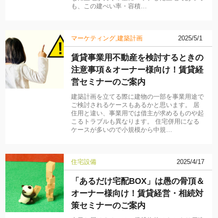
も、この建ぺい率・容積…
マーケティング
建築計画
2025/5/1
賃貸事業用不動産を検討するときの
注意事項＆オーナー様向け！賃貸経
営セミナーのご案内
建築計画を立てる際に建物の一部を事業用途で
ご検討されるケースもあるかと思います。 居
住用と違い、事業用では借主が求めるものや起
こるトラブルも異なります。 住宅併用になる
ケースが多いので小規模から中規…
住宅設備
2025/4/17
「あるだけ宅配BOX」は愚の骨頂＆
オーナー様向け！賃貸経営・相続対
策セミナーのご案内