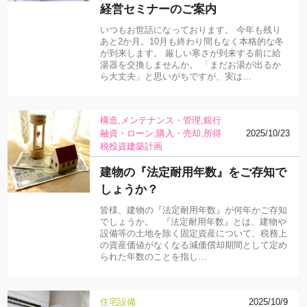
経営セミナーのご案内
いつもお世話になっております。 今年も残り
あと2か月。10月も終わり間もなく本格的な冬
が到来します。 厳しい寒さが到来する前に給
湯器を交換しませんか。 「まだお湯が出るか
ら大丈夫」と思いがちですが、実は…
構造
メンテナンス・管理
銀行
融資・ローン
購入・売却
所得
2025/10/23
税
投資
建築計画
建物の『法定耐用年数』をご存知で
しょうか？
皆様、建物の『法定耐用年数』が何年かご存知
でしょうか。 『法定耐用年数』とは、建物や
設備等の土地を除く固定資産について、税務上
の資産価値がなくなる減価償却期間として定め
られた年数のことを指し…
住宅設備
2025/10/9