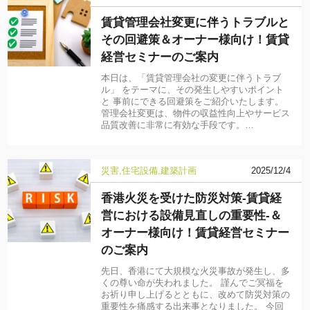
賃貸管理会社変更に伴うトラブルと
その回避策＆オーナー様向け！賃貸
経営セミナーのご案内
本日は、「賃貸管理会社の変更に伴うトラブ
ル」 をテーマに、その発生しやすいポイント
と 事前にできる回避策をご紹介いたします。
管理会社変更は、物件の収益性向上やサービス
品質改善に非常に有効な手段です。…
災害
住宅設備
建築計画
2025/12/4
香港火災を受けた防災対策-賃貸経
営における設備見直しの重要性-＆
オーナー様向け！賃貸経営セミナー
のご案内
先日、香港にて大規模な火災事故が発生し、多
くの尊い命が失われました。 謹んでご冥福を
お祈り申し上げるとともに、改めて防災対策の
重要性を痛感する出来事となりました。 今回