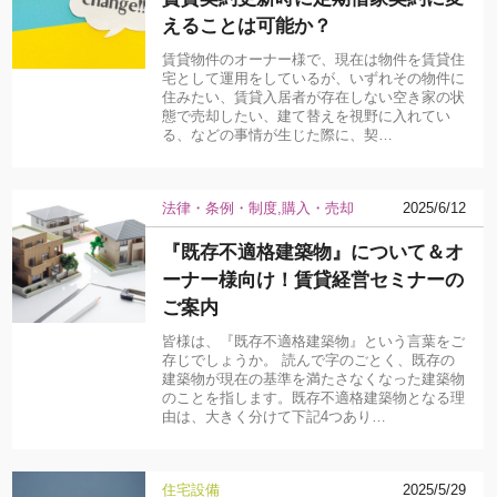
えることは可能か？
賃貸物件のオーナー様で、現在は物件を賃貸住
宅として運用をしているが、いずれその物件に
住みたい、賃貸入居者が存在しない空き家の状
態で売却したい、建て替えを視野に入れてい
る、などの事情が生じた際に、契…
法律・条例・制度
購入・売却
2025/6/12
『既存不適格建築物』について＆オ
ーナー様向け！賃貸経営セミナーの
ご案内
皆様は、『既存不適格建築物』という言葉をご
存じでしょうか。 読んで字のごとく、既存の
建築物が現在の基準を満たさなくなった建築物
のことを指します。既存不適格建築物となる理
由は、大きく分けて下記4つあり…
住宅設備
2025/5/29