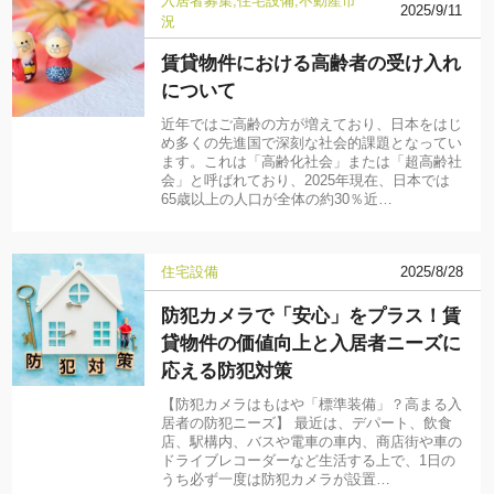
入居者募集
住宅設備
不動産市
2025/9/11
況
賃貸物件における高齢者の受け入れ
について
近年ではご高齢の方が増えており、日本をはじ
め多くの先進国で深刻な社会的課題となってい
ます。これは「高齢化社会」または「超高齢社
会」と呼ばれており、2025年現在、日本では
65歳以上の人口が全体の約30％近…
住宅設備
2025/8/28
防犯カメラで「安心」をプラス！賃
貸物件の価値向上と入居者ニーズに
応える防犯対策
【防犯カメラはもはや「標準装備」？高まる入
居者の防犯ニーズ】 最近は、デパート、飲食
店、駅構内、バスや電車の車内、商店街や車の
ドライブレコーダーなど生活する上で、1日の
うち必ず一度は防犯カメラが設置…