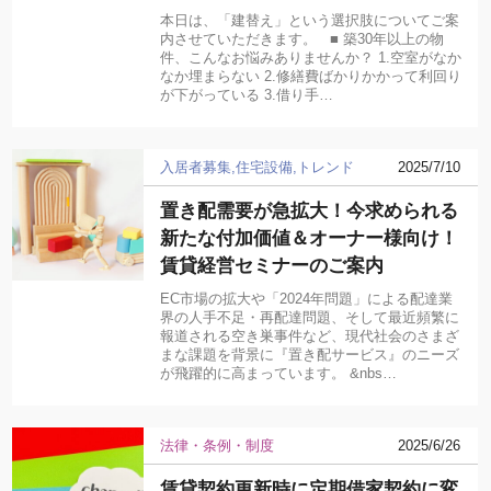
本日は、「建替え」という選択肢についてご案
内させていただきます。 ■ 築30年以上の物
件、こんなお悩みありませんか？ 1.空室がなか
なか埋まらない 2.修繕費ばかりかかって利回り
が下がっている 3.借り手…
入居者募集
住宅設備
トレンド
2025/7/10
置き配需要が急拡大！今求められる
新たな付加価値＆オーナー様向け！
賃貸経営セミナーのご案内
EC市場の拡大や「2024年問題」による配達業
界の人手不足・再配達問題、そして最近頻繁に
報道される空き巣事件など、現代社会のさまざ
まな課題を背景に『置き配サービス』のニーズ
が飛躍的に高まっています。 &nbs…
法律・条例・制度
2025/6/26
賃貸契約更新時に定期借家契約に変