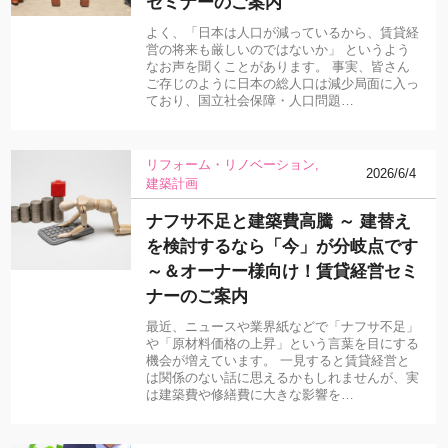
セミナーのご案内
よく、「日本は人口が減っているから、賃貸経
営の将来も厳しいのではないか」 というよう
なお声を聞くことがあります。 事実、皆さん
ご存じのように日本の総人口は減少局面に入っ
ており、国立社会保障・人口問題…
リフォーム・リノベーション
2026/6/4
建築計画
ナフサ不足と建築費高騰 ～ 建替え
を検討するなら「今」が分岐点です
～＆オーナー様向け！賃貸経営セミ
ナーのご案内
最近、ニュースや業界紙などで「ナフサ不足」
や「原材料価格の上昇」という言葉を目にする
機会が増えています。 一見すると賃貸経営と
は関係のない話に思えるかもしれませんが、実
は建築費や修繕費に大きな影響を…