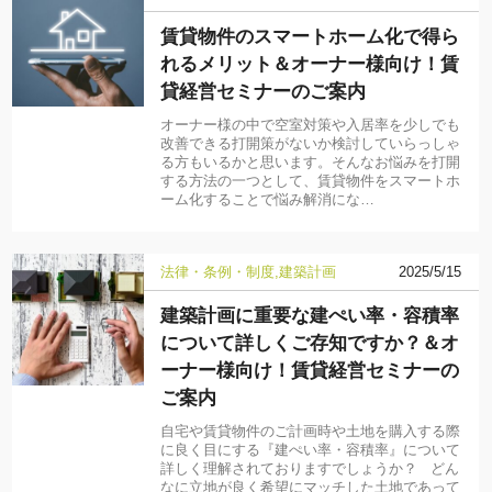
賃貸物件のスマートホーム化で得ら
れるメリット＆オーナー様向け！賃
貸経営セミナーのご案内
オーナー様の中で空室対策や入居率を少しでも
改善できる打開策がないか検討していらっしゃ
る方もいるかと思います。そんなお悩みを打開
する方法の一つとして、賃貸物件をスマートホ
ーム化することで悩み解消にな…
法律・条例・制度
建築計画
2025/5/15
建築計画に重要な建ぺい率・容積率
について詳しくご存知ですか？＆オ
ーナー様向け！賃貸経営セミナーの
ご案内
自宅や賃貸物件のご計画時や土地を購入する際
に良く目にする『建ぺい率・容積率』について
詳しく理解されておりますでしょうか？ どん
なに立地が良く希望にマッチした土地であって