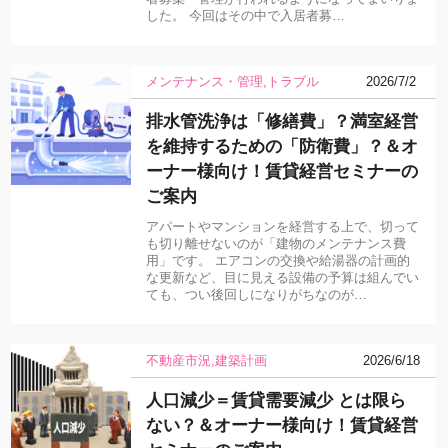
した。 今回はその中で入居者募…
メンテナンス・管理
トラブル
2026/7/2
排水管洗浄は「修繕費」？満室経営
を維持するための「防衛費」？＆オ
ーナー様向け！賃貸経営セミナーの
ご案内
アパートやマンションを経営する上で、切って
も切り離せないのが「建物のメンテナンス費
用」です。 エアコンの交換や給湯器の計画的
な更新など、目に見える設備の予算は組んでい
ても、つい後回しになりがちなのが…
不動産市況
建築計画
2026/6/18
人口減少＝賃貸需要減少 とは限ら
ない？＆オーナー様向け！賃貸経営