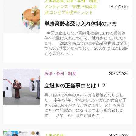
入居者募集
法律・条例・制度
メンテナンス・管理
不動産市
2025/1/16
況
コンセプト物件
トレンド
単身高齢者受け入れ体制のいま
今回は止まらない高齢化社会における賃貸物
件への受け入れについて、触れさせていただき
ます。 2020年時点での単身高齢者世帯は全国
で738万世帯となっており、2050年には約1.5倍
近くの1,0 …<…
法律・条例・制度
2024/12/26
立退きの正当事由とは！？
早いもので本年のメルマガも最後となりまし
た。 本年も1年、弊社のメルマガにお付合い下
さり誠にありがとうございます。 来年も皆様
にとって飛躍の年になりますよう祈念致しま
す。 さて、今回は立ち退きに…
入居者募集
2024/12/12