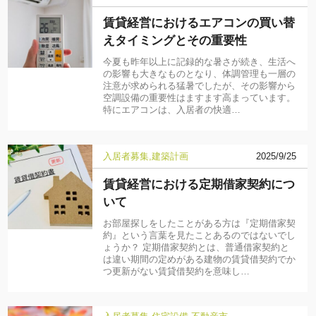
賃貸経営におけるエアコンの買い替
えタイミングとその重要性
今夏も昨年以上に記録的な暑さが続き、生活へ
の影響も大きなものとなり、体調管理も一層の
注意が求められる猛暑でしたが、その影響から
空調設備の重要性はますます高まっています。
特にエアコンは、入居者の快適…
入居者募集
建築計画
2025/9/25
賃貸経営における定期借家契約につ
いて
お部屋探しをしたことがある方は『定期借家契
約』という言葉を見たことあるのではないでし
ょうか？ 定期借家契約とは、普通借家契約と
は違い期間の定めがある建物の賃貸借契約でか
つ更新がない賃貸借契約を意味し…