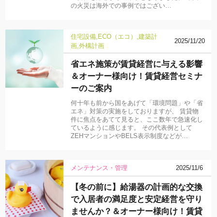
の火災は海外での事例ではござい…
住宅設備
ECO（エコ）
建築計
2025/11/20
画
外構計画
省エネ施策が賃貸経営に与える影響
＆オーナー様向け！賃貸経営セミナ
ーのご案内
何十年も前から国をあげて「環境問題」や「省
エネ」対策の実施をしておりますが、 賃貸物
件に焦点をあてて見ると、ここ数年で急速化し
ているように感じます。 その代表例として
ZEHマンションやBELS表示制度などが…
メンテナンス・管理
2025/11/6
【冬の前に】給湯器の計画的な交換
で入居者の満足度と安定経営を守り
ませんか？＆オーナー様向け！賃貸