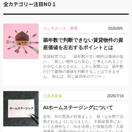
全カテゴリー注目NO１
メンテナンス・管理
2026/8/6
築年数で判断できない賃貸物件の資
産価値を左右するポイントとは
賃貸経営では、「築年数が古い物件は価値が低
い」「新しい物件なら安心」と考えられること
が少なくありません。しかし実際には、築年数
だけで建物の価値を判断することはできませ
ん。 例えば、同じ築35年のアパー…
入居者募集
2026/7/16
AIホームステージングについて
近年、AIの普及が目覚ましく、様々な分野で活
用されるようになりました。 不動産業界にお
いても例外なく、AIを活用した情報活用・入居
者募集・管理が行われるようになってまいりま