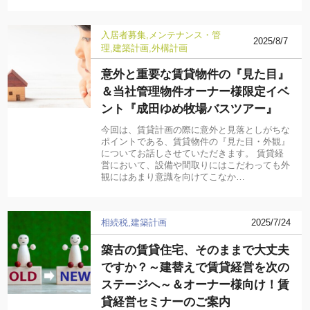
入居者募集
メンテナンス・管
2025/8/7
理
建築計画
外構計画
意外と重要な賃貸物件の『見た目』
＆当社管理物件オーナー様限定イベ
ント『成田ゆめ牧場バスツアー』
今回は、賃貸計画の際に意外と見落としがちな
ポイントである、賃貸物件の『見た目・外観』
についてお話しさせていただきます。 賃貸経
営において、設備や間取りにはこだわっても外
観にはあまり意識を向けてこなか…
相続税
建築計画
2025/7/24
築古の賃貸住宅、そのままで大丈夫
ですか？～建替えで賃貸経営を次の
ステージへ～＆オーナー様向け！賃
貸経営セミナーのご案内