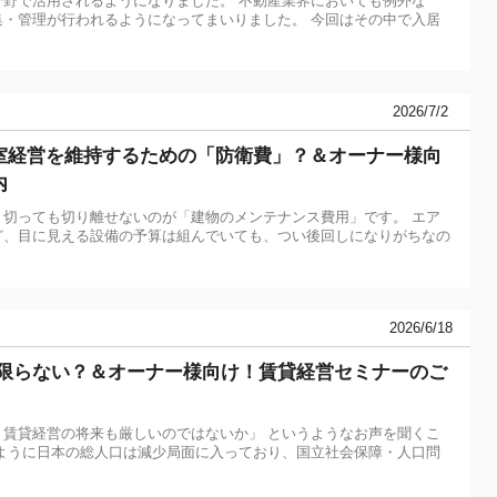
分野で活用されるようになりました。 不動産業界においても例外な
集・管理が行われるようになってまいりました。 今回はその中で入居
2026/7/2
室経営を維持するための「防衛費」？＆オーナー様向
内
切っても切り離せないのが「建物のメンテナンス費用」です。 エア
ど、目に見える設備の予算は組んでいても、つい後回しになりがちなの
2026/6/18
は限らない？＆オーナー様向け！賃貸経営セミナーのご
賃貸経営の将来も厳しいのではないか」 というようなお声を聞くこ
ように日本の総人口は減少局面に入っており、国立社会保障・人口問