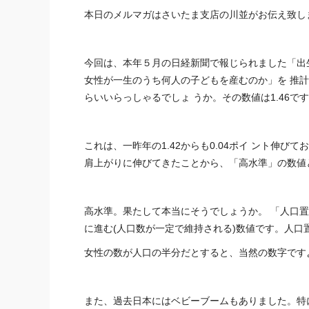
本日のメルマガはさいたま支店の川並がお伝え致し
今回は、本年５月の日経新聞で報じられました「出
女性が一生のうち何人の子どもを産むのか」を 推計
らいいらっしゃるでしょ うか。その数値は1.46で
これは、一昨年の1.42からも0.04ポイ ント伸びて
肩上がりに伸びてきたことから、「高水準」の数値
高水準。果たして本当にそうでしょうか。 「人口
に進む(人口数が一定で維持される)数値です。人口置
女性の数が人口の半分だとすると、当然の数字です
また、過去日本にはベビーブームもありました。特