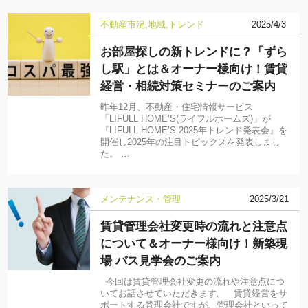
不動産市況
地域
トレンド
2025/4/3
お部屋探しの新トレンドに？「ずら
し駅」とは＆オーナー様向け！賃貸
経営・相続対策セミナーのご案内
昨年12月、不動産・住宅情報サービス
「LIFULL HOME’S(ライフルホームズ)」が
『LIFULL HOME’S 2025年トレンド発表会』を
開催し2025年の注目トピックスを発表しまし
た。 …
メンテナンス・管理
2025/3/21
賃貸管理会社変更時の流れと注意点
について＆オーナー様向け！新築現
場 バス見学会のご案内
今回は賃貸管理会社変更の流れや注意点につ
いてお話させていただきます。 賃貸経営をサ
ポートする管理会社ですが、管理会社といって