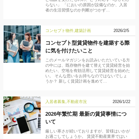
らない」 「においの原因が設備なのか、入居
者の生活習慣なのか判断がつかず…
コンセプト物件
建築計画
2026/2/5
コンセプト型賃貸物件を建築する際
に気を付けたいこと
このメールマガジンをお読みいただいている方
の中には、既存物件を建て替えて賃貸経営を始
めたい、空地を有効活用して賃貸経営を始めた
い。 そんな思いをお持ちなのではないでしょ
うか？ 新しく賃貸計画を進めて…
入居者募集
不動産市況
2026/1/22
2026年繁忙期 最新の賃貸事情につ
いて
厳しい寒さが続いておりますが、皆様はいかが
お過ごしでしょうか。 賃貸不動産業界ではい