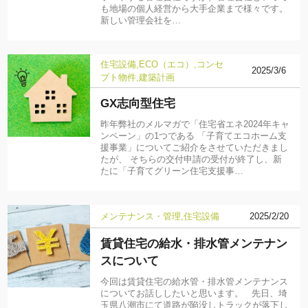
も地場の個人経営から大手企業まで様々です。
新しい管理会社を…
住宅設備
ECO（エコ）
コンセ
2025/3/6
プト物件
建築計画
GX志向型住宅
昨年弊社のメルマガで「住宅省エネ2024年キャ
ンペーン」の1つである 「子育てエコホーム支
援事業」についてご紹介をさせていただきまし
たが、 そちらの交付申請の受付が終了し、新
たに「子育てグリーン住宅支援事…
メンテナンス・管理
住宅設備
2025/2/20
賃貸住宅の給水・排水管メンテナン
スについて
今回は賃貸住宅の給水管・排水管メンテナンス
についてお話ししたいと思います。 先日、埼
玉県八潮市にて道路が陥没しトラックが落下し