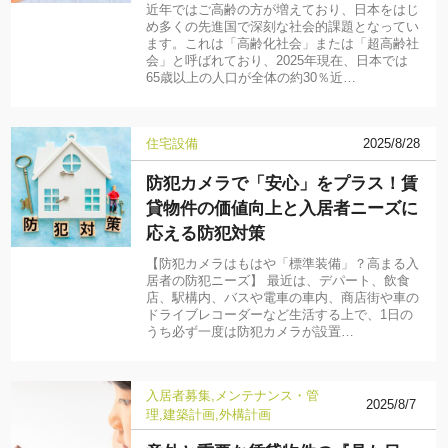
近年ではご高齢の方が増えており、日本をはじ
め多くの先進国で深刻な社会的課題となってい
ます。これは「高齢化社会」または「超高齢社
会」と呼ばれており、2025年現在、日本では
65歳以上の人口が全体の約30％近…
住宅設備
2025/8/28
防犯カメラで「安心」をプラス！賃
貸物件の価値向上と入居者ニーズに
応える防犯対策
【防犯カメラはもはや「標準装備」？高まる入
居者の防犯ニーズ】 最近は、デパート、飲食
店、駅構内、バスや電車の車内、商店街や車の
ドライブレコーダーなど生活する上で、1日の
うち必ず一度は防犯カメラが設置…
入居者募集
メンテナンス・管
2025/8/7
理
建築計画
外構計画