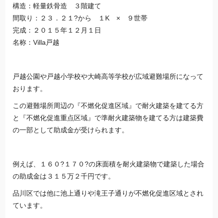
構造：軽量鉄骨造 ３階建て
間取り：２３．２１?から １K × ９世帯
完成：２０１５年１２月１日
名称：Villa戸越
戸越公園や戸越小学校や大崎高等学校が広域避難場所になって
おります。
この避難場所周辺の『不燃化促進区域』で耐火建築を建てる方
と『不燃化促進重点区域』で準耐火建築物を建てる方は建築費
の一部として助成金が受けられます。
例えば、１６０?１７０?の床面積を耐火建築物で建築した場合
の助成金は３１５万２千円です。
品川区では他に池上通りや滝王子通りが不燃化促進区域とされ
ています。