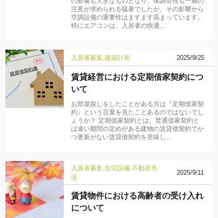
の影響も大きなものとなり、体調管理も一層の
注意が求められる猛暑でしたが、その影響から
空調設備の重要性はますます高まっています。
特にエアコンは、入居者の快適…
入居者募集
建築計画
2025/9/25
賃貸経営における定期借家契約につ
いて
お部屋探しをしたことがある方は『定期借家契
約』という言葉を見たことあるのではないでし
ょうか？ 定期借家契約とは、普通借家契約と
は違い期間の定めがある建物の賃貸借契約でか
つ更新がない賃貸借契約を意味し…
入居者募集
住宅設備
不動産市
2025/9/11
況
賃貸物件における高齢者の受け入れ
について