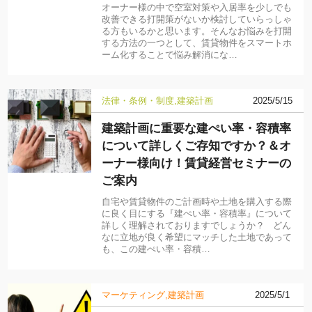
オーナー様の中で空室対策や入居率を少しでも
改善できる打開策がないか検討していらっしゃ
る方もいるかと思います。そんなお悩みを打開
する方法の一つとして、賃貸物件をスマートホ
ーム化することで悩み解消にな…
法律・条例・制度
建築計画
2025/5/15
建築計画に重要な建ぺい率・容積率
について詳しくご存知ですか？＆オ
ーナー様向け！賃貸経営セミナーの
ご案内
自宅や賃貸物件のご計画時や土地を購入する際
に良く目にする『建ぺい率・容積率』について
詳しく理解されておりますでしょうか？ どん
なに立地が良く希望にマッチした土地であって
も、この建ぺい率・容積…
マーケティング
建築計画
2025/5/1