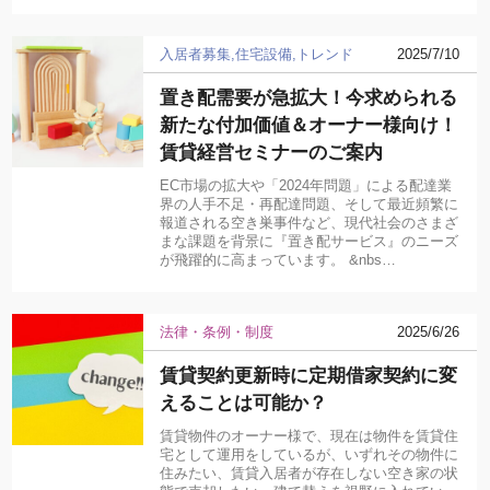
入居者募集
住宅設備
トレンド
2025/7/10
置き配需要が急拡大！今求められる
新たな付加価値＆オーナー様向け！
賃貸経営セミナーのご案内
EC市場の拡大や「2024年問題」による配達業
界の人手不足・再配達問題、そして最近頻繁に
報道される空き巣事件など、現代社会のさまざ
まな課題を背景に『置き配サービス』のニーズ
が飛躍的に高まっています。 &nbs…
法律・条例・制度
2025/6/26
賃貸契約更新時に定期借家契約に変
えることは可能か？
賃貸物件のオーナー様で、現在は物件を賃貸住
宅として運用をしているが、いずれその物件に
住みたい、賃貸入居者が存在しない空き家の状