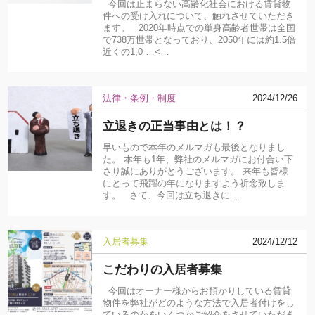
今回は止まらない高齢化社会における賃貸物
件への受け入れについて、触れさせていただき
ます。 2020年時点での単身高齢者世帯は全国
で738万世帯となっており、2050年には約1.5倍
近くの1,0 …<…
法律・条例・制度
2024/12/26
立退きの正当事由とは！？
早いもので本年のメルマガも最後となりまし
た。 本年も1年、弊社のメルマガにお付合い下
さり誠にありがとうございます。 来年も皆様
にとって飛躍の年になりますよう祈念致しま
す。 さて、今回は立ち退きに…
入居者募集
2024/12/12
こだわりの入居者募集
今回はオーナー様からお預かりしている賃貸
物件を弊社がどのような方法で入居者付けをし