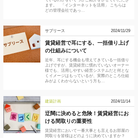
ているのかをいくつかご紹介をさせていただき
ます。 「インターネットを活用」 こちらは
どの管理会社であっ…
サブリース
2024/11/29
賃貸経営で耳にする、一括借り上げ
の仕組みについて
近年、耳にする機会も増えてきている一括借り
上げですが、賃貸経営に慣れていないオーナー
様でも、活用しやすい経営システムだと何とな
くイメージはもっているが、実際のところ仕組
みがよくわからないという方も…
建築計画
2024/11/14
迂闊に決めると危険！賃貸経営にお
ける間取りの重要性
賃貸経営において一番大事とも言えるお部屋の
間取りを皆様はどのように決めていますか？