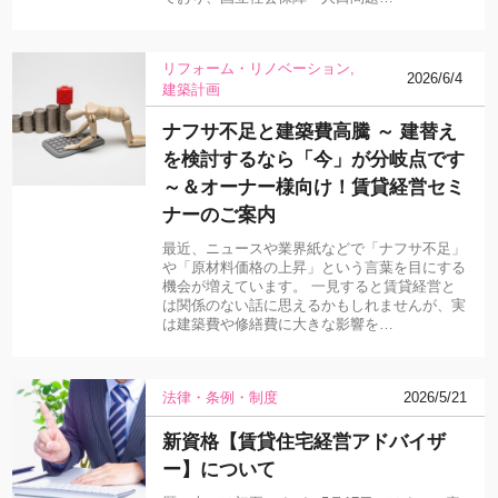
リフォーム・リノベーション
2026/6/4
建築計画
ナフサ不足と建築費高騰 ～ 建替え
を検討するなら「今」が分岐点です
～＆オーナー様向け！賃貸経営セミ
ナーのご案内
最近、ニュースや業界紙などで「ナフサ不足」
や「原材料価格の上昇」という言葉を目にする
機会が増えています。 一見すると賃貸経営と
は関係のない話に思えるかもしれませんが、実
は建築費や修繕費に大きな影響を…
法律・条例・制度
2026/5/21
新資格【賃貸住宅経営アドバイザ
ー】について