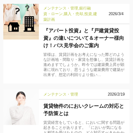
メンテナンス・管理
銀行融
資・ローン
購入・売却
投資
建
2026/3/4
築計画
『アパート投資』と『戸建賃貸投
資』の違いについて＆オーナー様向
け！バス見学会のご案内
皆様は、賃貸計画をお考えになった際どのよう
な計画地・間取り・家賃を想像し、賃貸計画を
進めますでしょうか。昨今では建築費上昇が顕
著に現れており、思うような建築費用で建築が
出来ず、想定の利回りより低い…
メンテナンス・管理
2026/2/19
賃貸物件のにおいクレームの対応と
予防策とは
賃貸経営をしていると、においに関する問題が
起きることがあります。 「においが気になる
と相談を受けたものの、どう対応すべきかわか