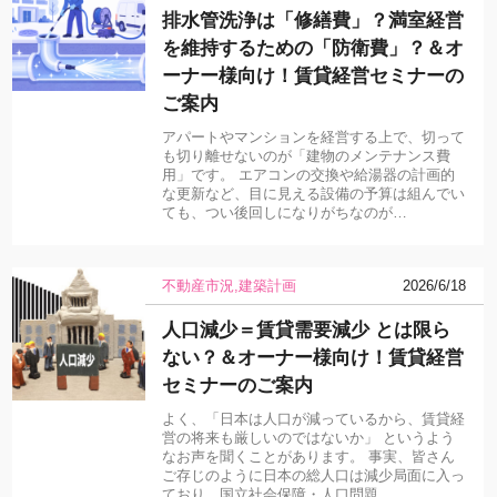
排水管洗浄は「修繕費」？満室経営
を維持するための「防衛費」？＆オ
ーナー様向け！賃貸経営セミナーの
ご案内
アパートやマンションを経営する上で、切って
も切り離せないのが「建物のメンテナンス費
用」です。 エアコンの交換や給湯器の計画的
な更新など、目に見える設備の予算は組んでい
ても、つい後回しになりがちなのが…
不動産市況
建築計画
2026/6/18
人口減少＝賃貸需要減少 とは限ら
ない？＆オーナー様向け！賃貸経営
セミナーのご案内
よく、「日本は人口が減っているから、賃貸経
営の将来も厳しいのではないか」 というよう
なお声を聞くことがあります。 事実、皆さん
ご存じのように日本の総人口は減少局面に入っ
ており、国立社会保障・人口問題…