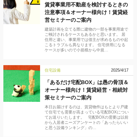
賃貸事業用不動産を検討するときの
注意事項＆オーナー様向け！賃貸経
営セミナーのご案内
建築計画を立てる際に建物の一部を事業用途で
ご検討されるケースもあるかと思います。 居
住用と違い、事業用では借主が求めるものや起
こるトラブルも異なります。 住宅併用になる
ケースが多いので小規模から中規…
住宅設備
2025/4/17
「あるだけ宅配BOX」は愚の骨頂＆
オーナー様向け！賃貸経営・相続対
策セミナーのご案内
本日お届けするのは、賃貸物件はもとより戸建
て住宅でも需要が高まっている宅配BOXについ
てお送りいたします。 宅配BOXの需要は以前
から入居者ニーズアンケートの「あったらいい
と思う設備ランキング」の…