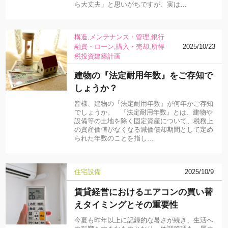
ら大丈夫」と思いがちですが、実は…
構造
メンテナンス・管理
銀行
融資・ローン
購入・売却
所得
2025/10/23
税
投資
建築計画
建物の『法定耐用年数』をご存知で
しょうか？
皆様、建物の『法定耐用年数』が何年かご存知
でしょうか。 『法定耐用年数』とは、建物や
設備等の土地を除く固定資産について、税務上
の資産価値がなくなる減価償却期間として定め
られた年数のことを指し…
住宅設備
2025/10/9
賃貸経営におけるエアコンの買い替
えタイミングとその重要性
今夏も昨年以上に記録的な暑さが続き、生活へ