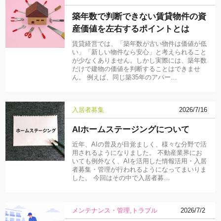
築年数で判断できない賃貸物件の資
産価値を左右するポイントとは
賃貸経営では、「築年数が古い物件は価値が低
い」「新しい物件なら安心」と考えられること
が少なくありません。しかし実際には、築年数
だけで建物の価値を判断することはできませ
ん。 例えば、同じ築35年のアパー…
入居者募集
2026/7/16
AIホームステージングについて
近年、AIの普及が目覚ましく、様々な分野で活
用されるようになりました。 不動産業界にお
いても例外なく、AIを活用した情報活用・入居
者募集・管理が行われるようになってまいりま
した。 今回はその中で入居者募…
メンテナンス・管理
トラブル
2026/7/2