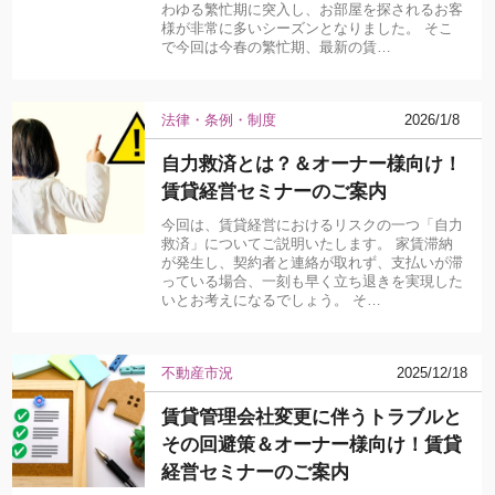
わゆる繁忙期に突入し、お部屋を探されるお客
様が非常に多いシーズンとなりました。 そこ
で今回は今春の繁忙期、最新の賃…
法律・条例・制度
2026/1/8
自力救済とは？＆オーナー様向け！
賃貸経営セミナーのご案内
今回は、賃貸経営におけるリスクの一つ「自力
救済」についてご説明いたします。 家賃滞納
が発生し、契約者と連絡が取れず、支払いが滞
っている場合、一刻も早く立ち退きを実現した
いとお考えになるでしょう。 そ…
不動産市況
2025/12/18
賃貸管理会社変更に伴うトラブルと
その回避策＆オーナー様向け！賃貸
経営セミナーのご案内