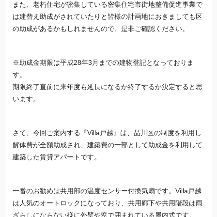
また、老朽住宅が密集している密集住宅市街地整備促進事業で
は建替え助成がされていたりと皆様の計画地におきましても区
の助成があるかもしれませんので、是非ご確認ください。
※助成金期限は平成28年3月までの建物登記となっておりま
す。
期限終了直前に来年度も延長になるか終了するか決定すると思
います。
さて、今回ご案内する『Villa戸越』は、品川区の制度を利用し
解体費が全額助成され、建築費の一部として助成金を利用して
建築した賃貸アパートです。
一番のお勧めは共用部の温度センサー付換気扇です。Villa戸越
は人気のオートロックになっており、共用廊下や共用階段は雨
ざらしにならない様に外壁や窓で囲まれている屋内式です。