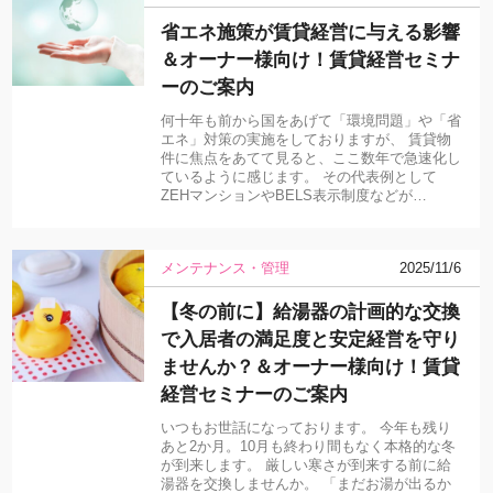
省エネ施策が賃貸経営に与える影響
＆オーナー様向け！賃貸経営セミナ
ーのご案内
何十年も前から国をあげて「環境問題」や「省
エネ」対策の実施をしておりますが、 賃貸物
件に焦点をあてて見ると、ここ数年で急速化し
ているように感じます。 その代表例として
ZEHマンションやBELS表示制度などが…
メンテナンス・管理
2025/11/6
【冬の前に】給湯器の計画的な交換
で入居者の満足度と安定経営を守り
ませんか？＆オーナー様向け！賃貸
経営セミナーのご案内
いつもお世話になっております。 今年も残り
あと2か月。10月も終わり間もなく本格的な冬
が到来します。 厳しい寒さが到来する前に給
湯器を交換しませんか。 「まだお湯が出るか