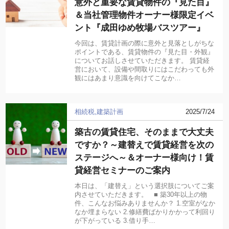
意外と重要な賃貸物件の『見た目』
＆当社管理物件オーナー様限定イベ
ント『成田ゆめ牧場バスツアー』
今回は、賃貸計画の際に意外と見落としがちな
ポイントである、賃貸物件の『見た目・外観』
についてお話しさせていただきます。 賃貸経
営において、設備や間取りにはこだわっても外
観にはあまり意識を向けてこなか…
相続税
建築計画
2025/7/24
築古の賃貸住宅、そのままで大丈夫
ですか？～建替えで賃貸経営を次の
ステージへ～＆オーナー様向け！賃
貸経営セミナーのご案内
本日は、「建替え」という選択肢についてご案
内させていただきます。 ■ 築30年以上の物
件、こんなお悩みありませんか？ 1.空室がなか
なか埋まらない 2.修繕費ばかりかかって利回り
が下がっている 3.借り手…