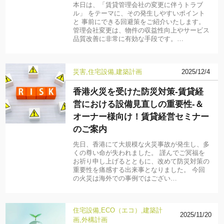
本日は、「賃貸管理会社の変更に伴うトラブ
ル」 をテーマに、その発生しやすいポイント
と 事前にできる回避策をご紹介いたします。
管理会社変更は、物件の収益性向上やサービス
品質改善に非常に有効な手段です。…
災害
住宅設備
建築計画
2025/12/4
香港火災を受けた防災対策-賃貸経
営における設備見直しの重要性-＆
オーナー様向け！賃貸経営セミナー
のご案内
先日、香港にて大規模な火災事故が発生し、多
くの尊い命が失われました。 謹んでご冥福を
お祈り申し上げるとともに、改めて防災対策の
重要性を痛感する出来事となりました。 今回
の火災は海外での事例ではござい…
住宅設備
ECO（エコ）
建築計
2025/11/20
画
外構計画