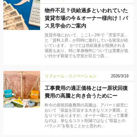
物件不足？供給過多といわれていた
賃貸市場の今＆オーナー様向け！バ
ス見学会のご案内
賃貸市場において、ここ1～2年で「空室不足」
と「賃料上昇」が同時に進行している状況が続
いています。 かつては供給過多が指摘される
場面もあり、特に単身物件については需要が追
い付かず新築でも空室が目立つ賃…
リフォーム・リノベーション
2026/3/19
工事費用の適正価格とはー原状回復
費用の高騰と向き合うためにー
昨今の原状回復費用の高騰は、アパート経営に
おいて「収益を圧迫する大きなリスク要因」と
なりつつありますが、オーナー様にとって重要
なのは、単なるコスト削減ではなく“収益との
バランス”を取ることかと思われ…