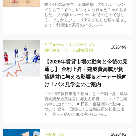
昨年4月の記事で、お部屋探しの新しいトレン
ドとして「ずらし駅」という言葉をご紹介しま
した。 人気駅やターミナル駅そのものではな
く、そこから少しエリアをずらした駅を選ぶこ
とで、利便性と家賃のバランスを…
リフォーム・リノベーション
2026/4/9
銀行融資・ローン
建築計画
【2026年賃貸市場の動向と今後の見
通し】 金利上昇・建築費高騰が賃
貸経営に与える影響＆オーナー様向
け！バス見学会のご案内
「2026年賃貸市場の動向」と「金利上昇・建築
費高騰が賃貸経営に与える影響」についてご案
内申し上げます。 ■ 日銀・金融機関の動向に
ついて 近年、日銀による金融政策の転換によ
り、長らく続いた低金利時代から…
不動産市況
2026/4/2