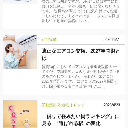
暦の上では初夏ですが、5月17日にはすでに真
夏日を記録し、今年の夏も一段と暑くなりそう
です。 皆様も体調には十分に気を付けてお過
ごしいただけますと幸いです。 さて、今回は
新しい不動産の資格につい…
住宅設備
2026/5/7
適正なエアコン交換、2027年問題と
は
賃貸物件においてエアコンは最重要設備の一つ
ですが、空調業界に大きな波が押し寄せている
のをご存じでしょうか。 それが「エアコン
2027年問題」です。 エアコンの2027年問題と
は、国が定める省エネ基準の引き上…
不動産市況
地域
トレンド
2026/4/23
「借りて住みたい街ランキング」に
見る、“選ばれる駅”の変化