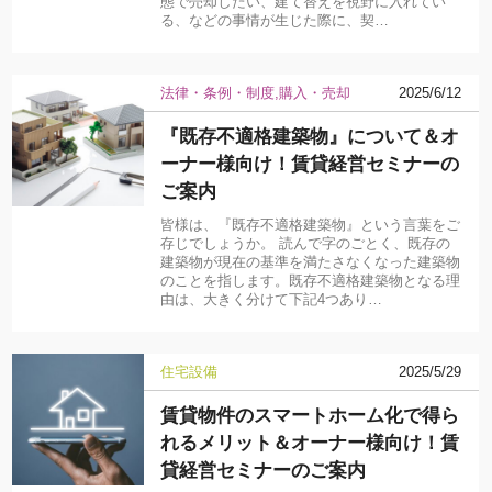
態で売却したい、建て替えを視野に入れてい
る、などの事情が生じた際に、契…
法律・条例・制度
購入・売却
2025/6/12
『既存不適格建築物』について＆オ
ーナー様向け！賃貸経営セミナーの
ご案内
皆様は、『既存不適格建築物』という言葉をご
存じでしょうか。 読んで字のごとく、既存の
建築物が現在の基準を満たさなくなった建築物
のことを指します。既存不適格建築物となる理
由は、大きく分けて下記4つあり…
住宅設備
2025/5/29
賃貸物件のスマートホーム化で得ら
れるメリット＆オーナー様向け！賃
貸経営セミナーのご案内