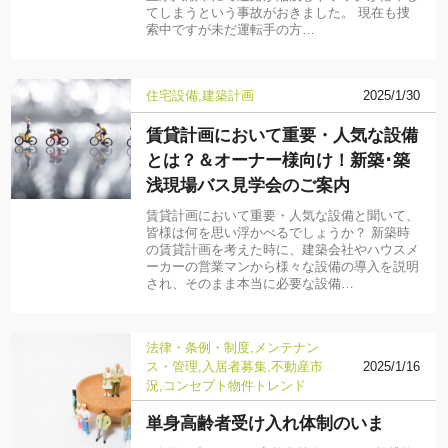
てしまうという事故がおきました。 現在も捜
索中ですが未だ運転手の方…
住宅設備
建築計画
2025/1/30
賃貸計画において重要・人気な設備
とは？＆オーナー様向け！新築･築
浅現場バス見学会のご案内
賃貸計画において重要・人気な設備と聞いて、
皆様は何を思い浮かべるでしょうか？ 新築時
の賃貸計画を考えた時に、建築会社やハウスメ
ーカーの営業マンから様々な設備の導入を説明
され、そのまま本当に必要な設備…
法律・条例・制度
メンテナン
ス・管理
入居者募集
不動産市
2025/1/16
況
コンセプト物件
トレンド
単身高齢者受け入れ体制のいま