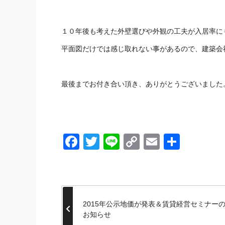
１０年後も考えた外壁選びや外観の工夫が入居率に
平面図だけでは感じ取れない事があるので、建築会
最後までお付き合い頂き、ありがとうございました
Facebook
Twitter
Line
Copy
Email
共
Link
有
2015年公示地価が発表＆賃貸経営セミナー
お知らせ