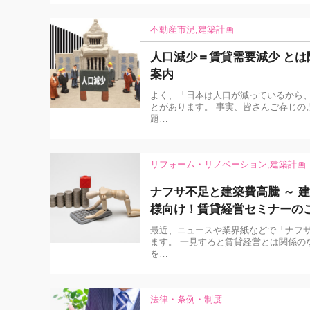
不動産市況
建築計画
人口減少＝賃貸需要減少 と
案内
よく、「日本は人口が減っているから、
とがあります。 事実、皆さんご存じの
題…
リフォーム・リノベーション
建築計画
ナフサ不足と建築費高騰 ～ 
様向け！賃貸経営セミナーの
最近、ニュースや業界紙などで「ナフ
ます。 一見すると賃貸経営とは関係の
を…
法律・条例・制度