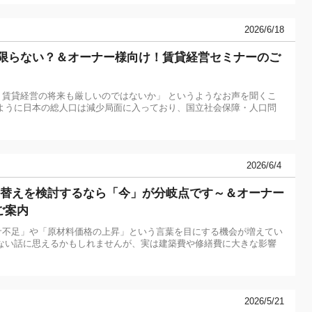
2026/6/18
は限らない？＆オーナー様向け！賃貸経営セミナーのご
賃貸経営の将来も厳しいのではないか」 というようなお声を聞くこ
ように日本の総人口は減少局面に入っており、国立社会保障・人口問
2026/6/4
建替えを検討するなら「今」が分岐点です～＆オーナー
ご案内
サ不足」や「原材料価格の上昇」という言葉を目にする機会が増えてい
ない話に思えるかもしれませんが、実は建築費や修繕費に大きな影響
2026/5/21