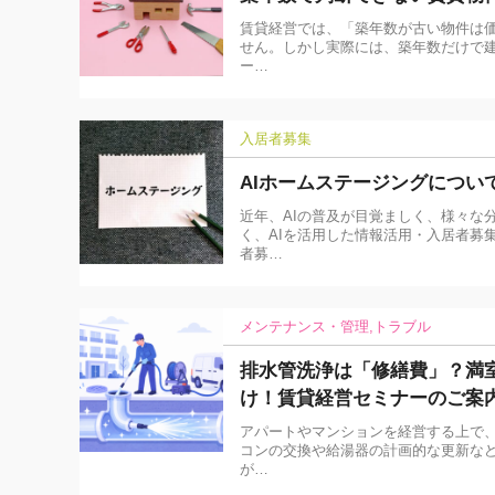
賃貸経営では、「築年数が古い物件は
せん。しかし実際には、築年数だけで建
ー…
入居者募集
AIホームステージングについ
近年、AIの普及が目覚ましく、様々な
く、AIを活用した情報活用・入居者募
者募…
メンテナンス・管理
トラブル
排水管洗浄は「修繕費」？満
け！賃貸経営セミナーのご案
アパートやマンションを経営する上で、
コンの交換や給湯器の計画的な更新な
が…