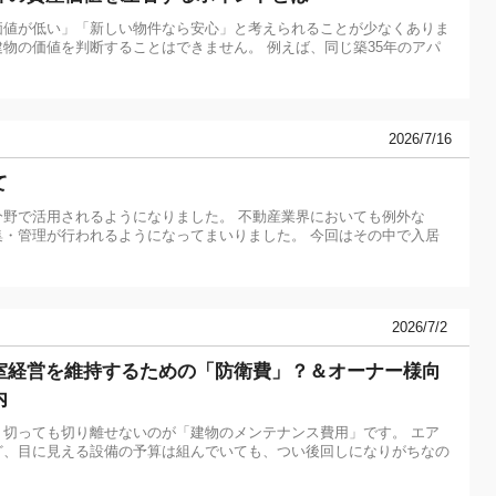
価値が低い」「新しい物件なら安心」と考えられることが少なくありま
物の価値を判断することはできません。 例えば、同じ築35年のアパ
2026/7/16
て
分野で活用されるようになりました。 不動産業界においても例外な
集・管理が行われるようになってまいりました。 今回はその中で入居
2026/7/2
室経営を維持するための「防衛費」？＆オーナー様向
内
切っても切り離せないのが「建物のメンテナンス費用」です。 エア
ど、目に見える設備の予算は組んでいても、つい後回しになりがちなの