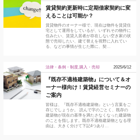
賃貸契約更新時に定期借家契約に変
えることは可能か？
賃貸物件のオーナー様で、現在は物件を賃貸住
宅として運用をしているが、いずれその物件に
住みたい、賃貸入居者が存在しない空き家の状
態で売却したい、建て替えを視野に入れてい
る、などの事情が生じた際に、契…
法律・条例・制度
購入・売却
2025/6/12
『既存不適格建築物』について＆オ
ーナー様向け！賃貸経営セミナーの
ご案内
皆様は、『既存不適格建築物』という言葉をご
存じでしょうか。 読んで字のごとく、既存の
建築物が現在の基準を満たさなくなった建築物
のことを指します。既存不適格建築物となる理
由は、大きく分けて下記4つあり…