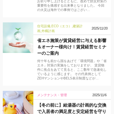
お祈り申し上げるとともに、改めて防災対策の
重要性を痛感する出来事となりました。 今回
の火災は海外での事例ではござい…
住宅設備
ECO（エコ）
建築計
2025/11/20
画
外構計画
省エネ施策が賃貸経営に与える影響
＆オーナー様向け！賃貸経営セミナ
ーのご案内
何十年も前から国をあげて「環境問題」や「省
エネ」対策の実施をしておりますが、 賃貸物
件に焦点をあてて見ると、ここ数年で急速化し
ているように感じます。 その代表例として
ZEHマンションやBELS表示制度などが…
メンテナンス・管理
2025/11/6
【冬の前に】給湯器の計画的な交換
で入居者の満足度と安定経営を守り