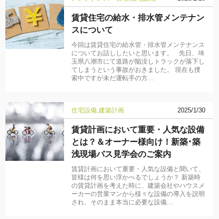
賃貸住宅の給水・排水管メンテナン
スについて
今回は賃貸住宅の給水管・排水管メンテナンス
についてお話ししたいと思います。 先日、埼
玉県八潮市にて道路が陥没しトラックが落下し
てしまうという事故がおきました。 現在も捜
索中ですが未だ運転手の方…
住宅設備
建築計画
2025/1/30
賃貸計画において重要・人気な設備
とは？＆オーナー様向け！新築･築
浅現場バス見学会のご案内
賃貸計画において重要・人気な設備と聞いて、
皆様は何を思い浮かべるでしょうか？ 新築時
の賃貸計画を考えた時に、建築会社やハウスメ
ーカーの営業マンから様々な設備の導入を説明
され、そのまま本当に必要な設備…