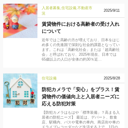
入居者募集
住宅設備
不動産市
2025/9/11
況
賃貸物件における高齢者の受け入れ
について
近年ではご高齢の方が増えており、日本をはじ
め多くの先進国で深刻な社会的課題となってい
ます。これは「高齢化社会」または「超高齢社
会」と呼ばれており、2025年現在、日本では
65歳以上の人口が全体の約30％近…
住宅設備
2025/8/28
防犯カメラで「安心」をプラス！賃
貸物件の価値向上と入居者ニーズに
応える防犯対策
【防犯カメラはもはや「標準装備」？高まる入
居者の防犯ニーズ】 最近は、デパート、飲食
店、駅構内、バスや電車の車内、商店街や車の
ドライブレコーダーなど生活する上で、1日の