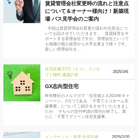
賃貸管理会社変更時の流れと注意点
について＆オーナー様向け！新築現
場 バス見学会のご案内
今回は賃貸管理会社変更の流れや注意点につ
いてお話させていただきます。 賃貸経営をサ
ポートする管理会社ですが、管理会社といって
も地場の個人経営から大手企業まで様々です。
新しい管理会社を…
住宅設備
ECO（エコ）
コンセ
2025/3/6
プト物件
建築計画
GX志向型住宅
昨年弊社のメルマガで「住宅省エネ2024年キャ
ンペーン」の1つである 「子育てエコホーム支
援事業」についてご紹介をさせていただきまし
たが、 そちらの交付申請の受付が終了し、新
たに「子育てグリーン住宅支援事…
メンテナンス・管理
住宅設備
2025/2/20