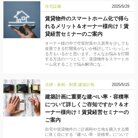
住宅設備
2025/5/29
賃貸物件のスマートホーム化で得ら
れるメリット＆オーナー様向け！賃
貸経営セミナーのご案内
オーナー様の中で空室対策や入居率を少しでも
改善できる打開策がないか検討していらっしゃ
る方もいるかと思います。そんなお悩みを打開
する方法の一つとして、賃貸物件をスマートホ
ーム化することで悩み解消にな…
法律・条例・制度
建築計画
2025/5/15
建築計画に重要な建ぺい率・容積率
について詳しくご存知ですか？＆オ
ーナー様向け！賃貸経営セミナーの
ご案内
自宅や賃貸物件のご計画時や土地を購入する際
に良く目にする『建ぺい率・容積率』について