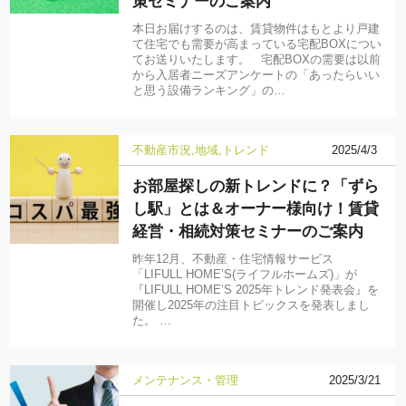
策セミナーのご案内
本日お届けするのは、賃貸物件はもとより戸建
て住宅でも需要が高まっている宅配BOXについ
てお送りいたします。 宅配BOXの需要は以前
から入居者ニーズアンケートの「あったらいい
と思う設備ランキング」の…
不動産市況
地域
トレンド
2025/4/3
お部屋探しの新トレンドに？「ずら
し駅」とは＆オーナー様向け！賃貸
経営・相続対策セミナーのご案内
昨年12月、不動産・住宅情報サービス
「LIFULL HOME’S(ライフルホームズ)」が
『LIFULL HOME’S 2025年トレンド発表会』を
開催し2025年の注目トピックスを発表しまし
た。 …
メンテナンス・管理
2025/3/21