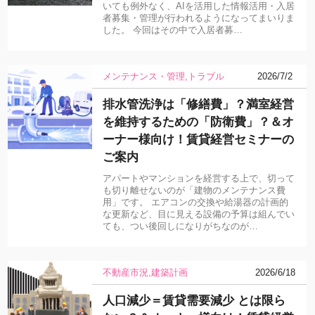
いても例外なく、AIを活用した情報活用・入居
者募集・管理が行われるようになってまいりま
した。 今回はその中で入居者募…
メンテナンス・管理
トラブル
2026/7/2
排水管洗浄は「修繕費」？満室経営
を維持するための「防衛費」？＆オ
ーナー様向け！賃貸経営セミナーの
ご案内
アパートやマンションを経営する上で、切って
も切り離せないのが「建物のメンテナンス費
用」です。 エアコンの交換や給湯器の計画的
な更新など、目に見える設備の予算は組んでい
ても、つい後回しになりがちなのが…
不動産市況
建築計画
2026/6/18
人口減少＝賃貸需要減少 とは限ら