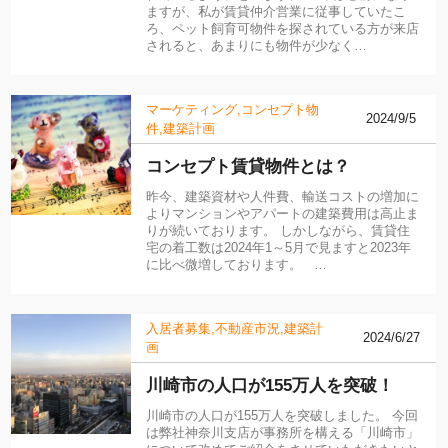
ますが、私が賃貸仲介営業に従事していたこ
ろ、ペット飼育可物件を探されている方が来店
されると、あまりにも物件が少なく…
マーケティング
コンセプト物
2024/9/5
件
建築計画
コンセプト賃貸物件とは？
昨今、建築資材や人件費、輸送コストの増加に
よりマンションやアパートの建築費用は高止ま
りが続いております。 しかしながら、賃貸住
宅の着工数は2024年1～5月で見ますと2023年
に比べ微増しております。 …
入居者募集
不動産市況
建築計
2024/6/27
画
川崎市の人口が155万人を突破！
川崎市の人口が155万人を突破しました。 今回
は弊社神奈川支店が事務所を構える「川崎市」