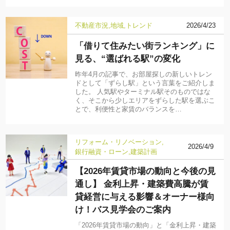
不動産市況
地域
トレンド
2026/4/23
「借りて住みたい街ランキング」に
見る、“選ばれる駅”の変化
昨年4月の記事で、お部屋探しの新しいトレン
ドとして「ずらし駅」という言葉をご紹介しま
した。 人気駅やターミナル駅そのものではな
く、そこから少しエリアをずらした駅を選ぶこ
とで、利便性と家賃のバランスを…
リフォーム・リノベーション
2026/4/9
銀行融資・ローン
建築計画
【2026年賃貸市場の動向と今後の見
通し】 金利上昇・建築費高騰が賃
貸経営に与える影響＆オーナー様向
け！バス見学会のご案内
「2026年賃貸市場の動向」と「金利上昇・建築