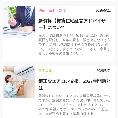
法律・条例・制度
2026/5/21
新資格【賃貸住宅経営アドバイザ
ー】について
暦の上では初夏ですが、5月17日にはすでに真
夏日を記録し、今年の夏も一段と暑くなりそう
です。 皆様も体調には十分に気を付けてお過
ごしいただけますと幸いです。 さて、今回は
新しい不動産の資格につい…
住宅設備
2026/5/7
適正なエアコン交換、2027年問題と
は
賃貸物件においてエアコンは最重要設備の一つ
ですが、空調業界に大きな波が押し寄せている
のをご存じでしょうか。 それが「エアコン
2027年問題」です。 エアコンの2027年問題と
は、国が定める省エネ基準の引き上…