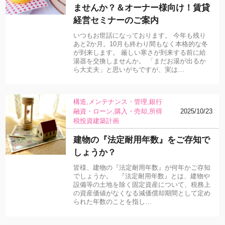
ませんか？＆オーナー様向け！賃貸
経営セミナーのご案内
いつもお世話になっております。 今年も残り
あと2か月。10月も終わり間もなく本格的な冬
が到来します。 厳しい寒さが到来する前に給
湯器を交換しませんか。 「まだお湯が出るか
ら大丈夫」と思いがちですが、実は…
構造
メンテナンス・管理
銀行
融資・ローン
購入・売却
所得
2025/10/23
税
投資
建築計画
建物の『法定耐用年数』をご存知で
しょうか？
皆様、建物の『法定耐用年数』が何年かご存知
でしょうか。 『法定耐用年数』とは、建物や
設備等の土地を除く固定資産について、税務上
の資産価値がなくなる減価償却期間として定め
られた年数のことを指し…