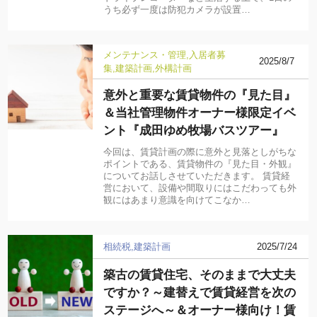
うち必ず一度は防犯カメラが設置…
メンテナンス・管理
入居者募
2025/8/7
集
建築計画
外構計画
意外と重要な賃貸物件の『見た目』
＆当社管理物件オーナー様限定イベ
ント『成田ゆめ牧場バスツアー』
今回は、賃貸計画の際に意外と見落としがちな
ポイントである、賃貸物件の『見た目・外観』
についてお話しさせていただきます。 賃貸経
営において、設備や間取りにはこだわっても外
観にはあまり意識を向けてこなか…
相続税
建築計画
2025/7/24
築古の賃貸住宅、そのままで大丈夫
ですか？～建替えで賃貸経営を次の
ステージへ～＆オーナー様向け！賃