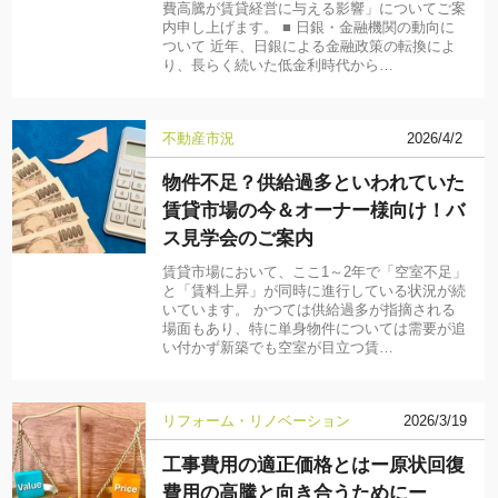
費高騰が賃貸経営に与える影響」についてご案
内申し上げます。 ■ 日銀・金融機関の動向に
ついて 近年、日銀による金融政策の転換によ
り、長らく続いた低金利時代から…
不動産市況
2026/4/2
物件不足？供給過多といわれていた
賃貸市場の今＆オーナー様向け！バ
ス見学会のご案内
賃貸市場において、ここ1～2年で「空室不足」
と「賃料上昇」が同時に進行している状況が続
いています。 かつては供給過多が指摘される
場面もあり、特に単身物件については需要が追
い付かず新築でも空室が目立つ賃…
リフォーム・リノベーション
2026/3/19
工事費用の適正価格とはー原状回復
費用の高騰と向き合うためにー