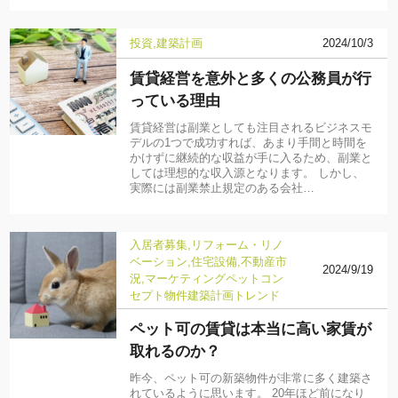
投資
建築計画
2024/10/3
賃貸経営を意外と多くの公務員が行
っている理由
賃貸経営は副業としても注目されるビジネスモ
デルの1つで成功すれば、あまり手間と時間を
かけずに継続的な収益が手に入るため、副業と
しては理想的な収入源となります。 しかし、
実際には副業禁止規定のある会社…
入居者募集
リフォーム・リノ
ベーション
住宅設備
不動産市
2024/9/19
況
マーケティング
ペット
コン
セプト物件
建築計画
トレンド
ペット可の賃貸は本当に高い家賃が
取れるのか？
昨今、ペット可の新築物件が非常に多く建築さ
れているように思います。 20年ほど前になり