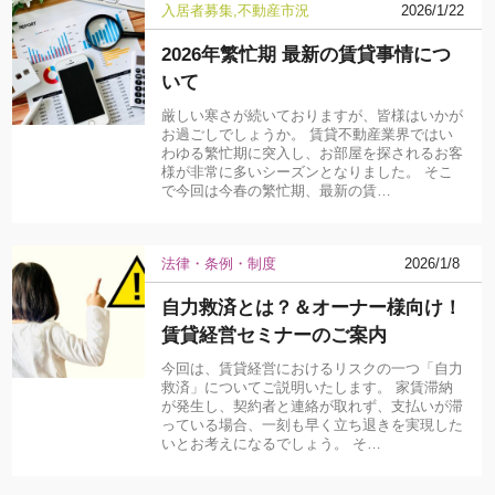
入居者募集
不動産市況
2026/1/22
2026年繁忙期 最新の賃貸事情につ
いて
厳しい寒さが続いておりますが、皆様はいかが
お過ごしでしょうか。 賃貸不動産業界ではい
わゆる繁忙期に突入し、お部屋を探されるお客
様が非常に多いシーズンとなりました。 そこ
で今回は今春の繁忙期、最新の賃…
法律・条例・制度
2026/1/8
自力救済とは？＆オーナー様向け！
賃貸経営セミナーのご案内
今回は、賃貸経営におけるリスクの一つ「自力
救済」についてご説明いたします。 家賃滞納
が発生し、契約者と連絡が取れず、支払いが滞
っている場合、一刻も早く立ち退きを実現した
いとお考えになるでしょう。 そ…