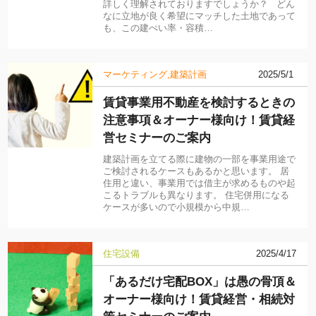
詳しく理解されておりますでしょうか？ どん
なに立地が良く希望にマッチした土地であって
も、この建ぺい率・容積…
マーケティング
建築計画
2025/5/1
賃貸事業用不動産を検討するときの
注意事項＆オーナー様向け！賃貸経
営セミナーのご案内
建築計画を立てる際に建物の一部を事業用途で
ご検討されるケースもあるかと思います。 居
住用と違い、事業用では借主が求めるものや起
こるトラブルも異なります。 住宅併用になる
ケースが多いので小規模から中規…
住宅設備
2025/4/17
「あるだけ宅配BOX」は愚の骨頂＆
オーナー様向け！賃貸経営・相続対