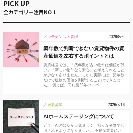
PICK UP
全カテゴリー注目NO１
メンテナンス・管理
2026/8/6
築年数で判断できない賃貸物件の資
産価値を左右するポイントとは
賃貸経営では、「築年数が古い物件は価値が低
い」「新しい物件なら安心」と考えられること
が少なくありません。しかし実際には、築年数
だけで建物の価値を判断することはできませ
ん。 例えば、同じ築35年のアパー…
入居者募集
2026/7/16
AIホームステージングについて
近年、AIの普及が目覚ましく、様々な分野で活
用されるようになりました。 不動産業界にお