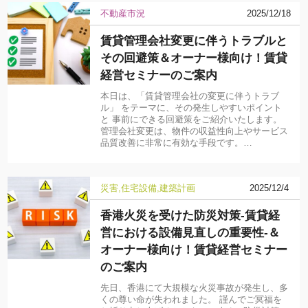
不動産市況
2025/12/18
賃貸管理会社変更に伴うトラブルと
その回避策＆オーナー様向け！賃貸
経営セミナーのご案内
本日は、「賃貸管理会社の変更に伴うトラブ
ル」 をテーマに、その発生しやすいポイント
と 事前にできる回避策をご紹介いたします。
管理会社変更は、物件の収益性向上やサービス
品質改善に非常に有効な手段です。…
災害
住宅設備
建築計画
2025/12/4
香港火災を受けた防災対策-賃貸経
営における設備見直しの重要性-＆
オーナー様向け！賃貸経営セミナー
のご案内
先日、香港にて大規模な火災事故が発生し、多
くの尊い命が失われました。 謹んでご冥福を