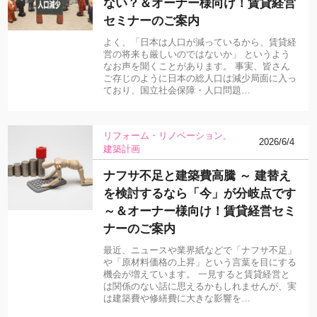
ない？＆オーナー様向け！賃貸経営
セミナーのご案内
よく、「日本は人口が減っているから、賃貸経
営の将来も厳しいのではないか」 というよう
なお声を聞くことがあります。 事実、皆さん
ご存じのように日本の総人口は減少局面に入っ
ており、国立社会保障・人口問題…
リフォーム・リノベーション
2026/6/4
建築計画
ナフサ不足と建築費高騰 ～ 建替え
を検討するなら「今」が分岐点です
～＆オーナー様向け！賃貸経営セミ
ナーのご案内
最近、ニュースや業界紙などで「ナフサ不足」
や「原材料価格の上昇」という言葉を目にする
機会が増えています。 一見すると賃貸経営と
は関係のない話に思えるかもしれませんが、実
は建築費や修繕費に大きな影響を…