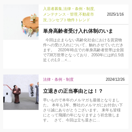
入居者募集
法律・条例・制度
メンテナンス・管理
不動産市
2025/1/16
況
コンセプト物件
トレンド
単身高齢者受け入れ体制のいま
今回は止まらない高齢化社会における賃貸物
件への受け入れについて、触れさせていただき
ます。 2020年時点での単身高齢者世帯は全国
で738万世帯となっており、2050年には約1.5倍
近くの1,0 …<…
法律・条例・制度
2024/12/26
立退きの正当事由とは！？
早いもので本年のメルマガも最後となりまし
た。 本年も1年、弊社のメルマガにお付合い下
さり誠にありがとうございます。 来年も皆様
にとって飛躍の年になりますよう祈念致しま
す。 さて、今回は立ち退きに…