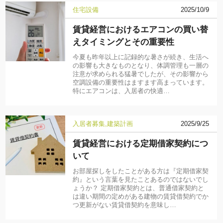
住宅設備
2025/10/9
賃貸経営におけるエアコンの買い替
えタイミングとその重要性
今夏も昨年以上に記録的な暑さが続き、生活へ
の影響も大きなものとなり、体調管理も一層の
注意が求められる猛暑でしたが、その影響から
空調設備の重要性はますます高まっています。
特にエアコンは、入居者の快適…
入居者募集
建築計画
2025/9/25
賃貸経営における定期借家契約につ
いて
お部屋探しをしたことがある方は『定期借家契
約』という言葉を見たことあるのではないでし
ょうか？ 定期借家契約とは、普通借家契約と
は違い期間の定めがある建物の賃貸借契約でか
つ更新がない賃貸借契約を意味し…