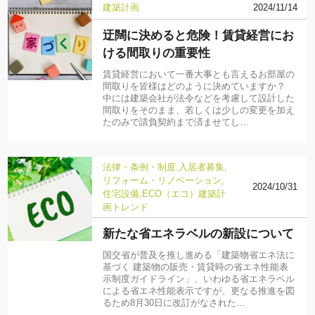
建築計画
2024/11/14
迂闊に決めると危険！賃貸経営にお
ける間取りの重要性
賃貸経営において一番大事とも言えるお部屋の
間取りを皆様はどのように決めていますか？
中には建築会社が法令などを考慮して設計した
間取りをそのまま、若しくは少しの変更を加え
たのみで請負契約まで済ませてし…
法律・条例・制度
入居者募集
リフォーム・リノベーション
2024/10/31
住宅設備
ECO（エコ）
建築計
画
トレンド
新たな省エネラベルの新設について
国交省が普及を推し進める「建築物省エネ法に
基づく 建築物の販売・賃貸時の省エネ性能表
示制度ガイドライン」、いわゆる省エネラベル
による省エネ性能表示ですが、更なる推進を図
るため8月30日に改訂がなされた…