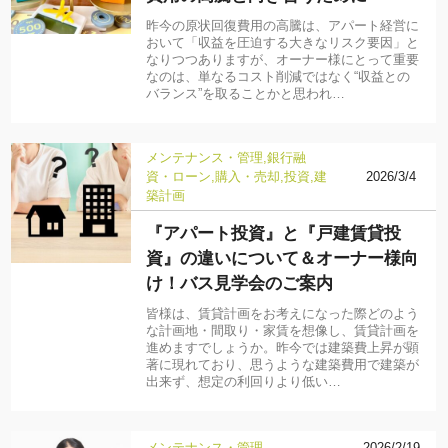
昨今の原状回復費用の高騰は、アパート経営に
おいて「収益を圧迫する大きなリスク要因」と
なりつつありますが、オーナー様にとって重要
なのは、単なるコスト削減ではなく“収益との
バランス”を取ることかと思われ…
メンテナンス・管理
銀行融
資・ローン
購入・売却
投資
建
2026/3/4
築計画
『アパート投資』と『戸建賃貸投
資』の違いについて＆オーナー様向
け！バス見学会のご案内
皆様は、賃貸計画をお考えになった際どのよう
な計画地・間取り・家賃を想像し、賃貸計画を
進めますでしょうか。昨今では建築費上昇が顕
著に現れており、思うような建築費用で建築が
出来ず、想定の利回りより低い…
メンテナンス・管理
2026/2/19