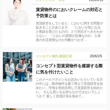
賃貸物件のにおいクレームの対応と
予防策とは
賃貸経営をしていると、においに関する問題が
起きることがあります。 「においが気になる
と相談を受けたものの、どう対応すべきかわか
らない」 「においの原因が設備なのか、入居
者の生活習慣なのか判断がつかず…
コンセプト物件
建築計画
2026/2/5
コンセプト型賃貸物件を建築する際
に気を付けたいこと
このメールマガジンをお読みいただいている方
の中には、既存物件を建て替えて賃貸経営を始
めたい、空地を有効活用して賃貸経営を始めた
い。 そんな思いをお持ちなのではないでしょ
うか？ 新しく賃貸計画を進めて…