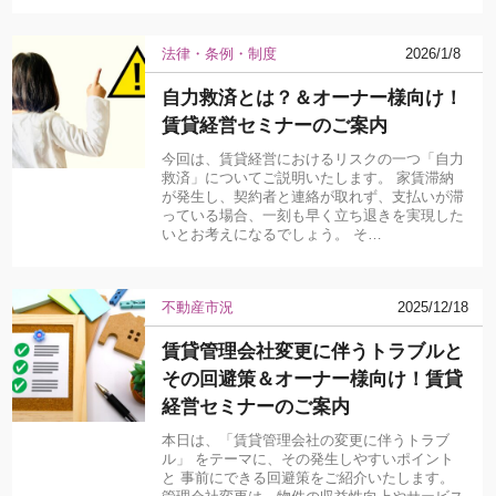
法律・条例・制度
2026/1/8
自力救済とは？＆オーナー様向け！
賃貸経営セミナーのご案内
今回は、賃貸経営におけるリスクの一つ「自力
救済」についてご説明いたします。 家賃滞納
が発生し、契約者と連絡が取れず、支払いが滞
っている場合、一刻も早く立ち退きを実現した
いとお考えになるでしょう。 そ…
不動産市況
2025/12/18
賃貸管理会社変更に伴うトラブルと
その回避策＆オーナー様向け！賃貸
経営セミナーのご案内
本日は、「賃貸管理会社の変更に伴うトラブ
ル」 をテーマに、その発生しやすいポイント
と 事前にできる回避策をご紹介いたします。