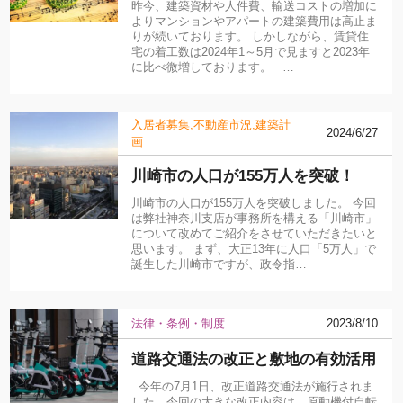
昨今、建築資材や人件費、輸送コストの増加に
よりマンションやアパートの建築費用は高止ま
りが続いております。 しかしながら、賃貸住
宅の着工数は2024年1～5月で見ますと2023年
に比べ微増しております。 …
入居者募集
不動産市況
建築計
2024/6/27
画
川崎市の人口が155万人を突破！
川崎市の人口が155万人を突破しました。 今回
は弊社神奈川支店が事務所を構える「川崎市」
について改めてご紹介をさせていただきたいと
思います。 まず、大正13年に人口「5万人」で
誕生した川崎市ですが、政令指…
法律・条例・制度
2023/8/10
道路交通法の改正と敷地の有効活用
今年の7月1日、改正道路交通法が施行されま
した。今回の大きな改正内容は、原動機付自転