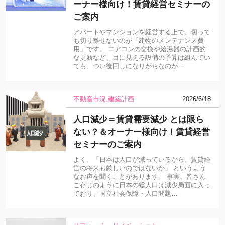
ーナー様向け！賃貸経営セミナーの
ご案内
アパートやマンションを経営する上で、切って
も切り離せないのが「建物のメンテナンス費
用」です。 エアコンの交換や給湯器の計画的
な更新など、目に見える設備の予算は組んでい
ても、つい後回しになりがちなのが…
不動産市況
建築計画
2026/6/18
人口減少＝賃貸需要減少 とは限ら
ない？＆オーナー様向け！賃貸経営
セミナーのご案内
よく、「日本は人口が減っているから、賃貸経
営の将来も厳しいのではないか」 というよう
なお声を聞くことがあります。 事実、皆さん
ご存じのように日本の総人口は減少局面に入っ
ており、国立社会保障・人口問題…