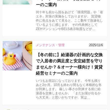
ーのご案内
何十年も前から国をあげて「環境問題」や「省
エネ」対策の実施をしておりますが、 賃貸物
件に焦点をあてて見ると、ここ数年で急速化し
ているように感じます。 その代表例として
ZEHマンションやBELS表示制度などが…
メンテナンス・管理
2025/11/6
【冬の前に】給湯器の計画的な交換
で入居者の満足度と安定経営を守り
ませんか？＆オーナー様向け！賃貸
経営セミナーのご案内
いつもお世話になっております。 今年も残り
あと2か月。10月も終わり間もなく本格的な冬
が到来します。 厳しい寒さが到来する前に給
湯器を交換しませんか。 「まだお湯が出るか
ら大丈夫」と思いがちですが、実は…