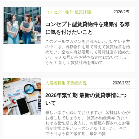
コンセプト物件
建築計画
2026/2/5
コンセプト型賃貸物件を建築する際
に気を付けたいこと
このメールマガジンをお読みいただいている方
の中には、既存物件を建て替えて賃貸経営を始
めたい、空地を有効活用して賃貸経営を始めた
い。 そんな思いをお持ちなのではないでしょ
うか？ 新しく賃貸計画を進めて…
入居者募集
不動産市況
2026/1/22
2026年繁忙期 最新の賃貸事情につ
いて
厳しい寒さが続いておりますが、皆様はいかが
お過ごしでしょうか。 賃貸不動産業界ではい
わゆる繁忙期に突入し、お部屋を探されるお客
様が非常に多いシーズンとなりました。 そこ
で今回は今春の繁忙期、最新の賃…