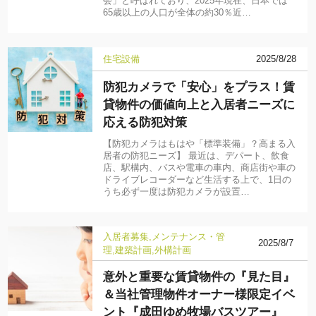
会」と呼ばれており、2025年現在、日本では
65歳以上の人口が全体の約30％近…
住宅設備
2025/8/28
防犯カメラで「安心」をプラス！賃
貸物件の価値向上と入居者ニーズに
応える防犯対策
【防犯カメラはもはや「標準装備」？高まる入
居者の防犯ニーズ】 最近は、デパート、飲食
店、駅構内、バスや電車の車内、商店街や車の
ドライブレコーダーなど生活する上で、1日の
うち必ず一度は防犯カメラが設置…
入居者募集
メンテナンス・管
2025/8/7
理
建築計画
外構計画
意外と重要な賃貸物件の『見た目』
＆当社管理物件オーナー様限定イベ
ント『成田ゆめ牧場バスツアー』