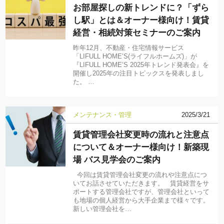
お部屋探しの新トレンドに？「ずら
し駅」とは＆オーナー様向け！賃貸
経営・相続対策セミナーのご案内
昨年12月、不動産・住宅情報サービス
「LIFULL HOME’S(ライフルホームズ)」が
『LIFULL HOME’S 2025年トレンド発表会』を
開催し2025年の注目トピックスを発表しまし
た。 …
メンテナンス・管理
2025/3/21
賃貸管理会社変更時の流れと注意点
について＆オーナー様向け！新築現
場 バス見学会のご案内
今回は賃貸管理会社変更の流れや注意点につ
いてお話させていただきます。 賃貸経営をサ
ポートする管理会社ですが、管理会社といって
も地場の個人経営から大手企業まで様々です。
新しい管理会社を…