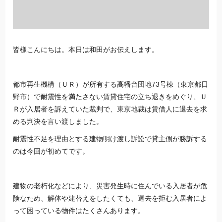
皆様こんにちは。本日は和田がお伝えします。
都市再生機構（ＵＲ）が所有する高幡台団地73号棟（
東京
都日
野市）で耐震性を満たさない賃貸住宅の立ち退きをめぐり、Ｕ
Ｒが入居者を訴えていた裁判で、
東京
地裁は賃借人に退去を求
める判決を言い渡しました。
耐震性不足を理由とする建物明け渡し訴訟で貸主側が勝訴する
のは今回が初めてです。
建物の老朽化などにより、災害発生時に住んでいる入居者が危
険なため、解体や建替えをしたくても、退去を拒む入居者によ
って困っている物件はたくさんあります。