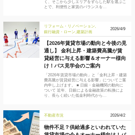
く、そこから少しエリアをずらした駅を選ぶこ
とで、利便性と家賃のバランスを…
リフォーム・リノベーション
2026/4/9
銀行融資・ローン
建築計画
【2026年賃貸市場の動向と今後の見
通し】 金利上昇・建築費高騰が賃
貸経営に与える影響＆オーナー様向
け！バス見学会のご案内
「2026年賃貸市場の動向」と「金利上昇・建築
費高騰が賃貸経営に与える影響」についてご案
内申し上げます。 ■ 日銀・金融機関の動向に
ついて 近年、日銀による金融政策の転換によ
り、長らく続いた低金利時代から…
不動産市況
2026/4/2
物件不足？供給過多といわれていた
賃貸市場の今＆オーナー様向け！バ