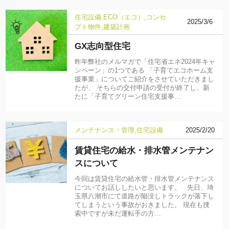
住宅設備
ECO（エコ）
コンセ
2025/3/6
プト物件
建築計画
GX志向型住宅
昨年弊社のメルマガで「住宅省エネ2024年キャ
ンペーン」の1つである 「子育てエコホーム支
援事業」についてご紹介をさせていただきまし
たが、 そちらの交付申請の受付が終了し、新
たに「子育てグリーン住宅支援事…
メンテナンス・管理
住宅設備
2025/2/20
賃貸住宅の給水・排水管メンテナン
スについて
今回は賃貸住宅の給水管・排水管メンテナンス
についてお話ししたいと思います。 先日、埼
玉県八潮市にて道路が陥没しトラックが落下し
てしまうという事故がおきました。 現在も捜
索中ですが未だ運転手の方…