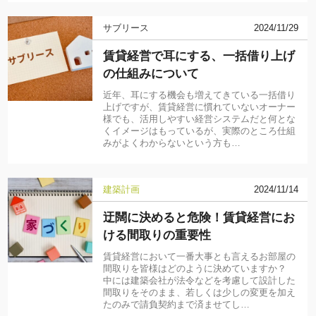
サブリース
2024/11/29
賃貸経営で耳にする、一括借り上げ
の仕組みについて
近年、耳にする機会も増えてきている一括借り
上げですが、賃貸経営に慣れていないオーナー
様でも、活用しやすい経営システムだと何とな
くイメージはもっているが、実際のところ仕組
みがよくわからないという方も…
建築計画
2024/11/14
迂闊に決めると危険！賃貸経営にお
ける間取りの重要性
賃貸経営において一番大事とも言えるお部屋の
間取りを皆様はどのように決めていますか？
中には建築会社が法令などを考慮して設計した
間取りをそのまま、若しくは少しの変更を加え
たのみで請負契約まで済ませてし…