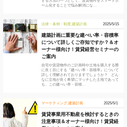
する方法の一つとして、賃貸物件をスマートホ
ーム化することで悩み解消にな…
法律・条例・制度
建築計画
2025/5/15
建築計画に重要な建ぺい率・容積率
について詳しくご存知ですか？＆オ
ーナー様向け！賃貸経営セミナーの
ご案内
自宅や賃貸物件のご計画時や土地を購入する際
に良く目にする『建ぺい率・容積率』について
詳しく理解されておりますでしょうか？ どん
なに立地が良く希望にマッチした土地であって
も、この建ぺい率・容積…
マーケティング
建築計画
2025/5/1
賃貸事業用不動産を検討するときの
注意事項＆オーナー様向け！賃貸経