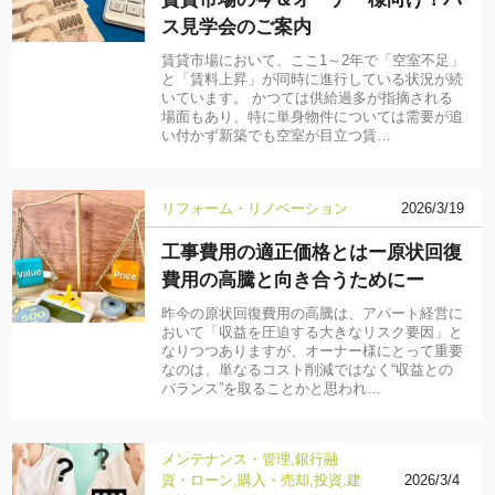
ス見学会のご案内
賃貸市場において、ここ1～2年で「空室不足」
と「賃料上昇」が同時に進行している状況が続
いています。 かつては供給過多が指摘される
場面もあり、特に単身物件については需要が追
い付かず新築でも空室が目立つ賃…
リフォーム・リノベーション
2026/3/19
工事費用の適正価格とはー原状回復
費用の高騰と向き合うためにー
昨今の原状回復費用の高騰は、アパート経営に
おいて「収益を圧迫する大きなリスク要因」と
なりつつありますが、オーナー様にとって重要
なのは、単なるコスト削減ではなく“収益との
バランス”を取ることかと思われ…
メンテナンス・管理
銀行融
資・ローン
購入・売却
投資
建
2026/3/4