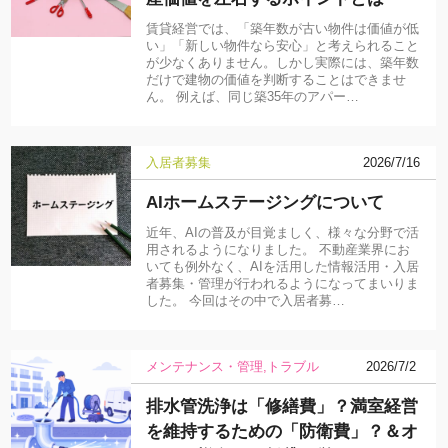
賃貸経営では、「築年数が古い物件は価値が低
い」「新しい物件なら安心」と考えられること
が少なくありません。しかし実際には、築年数
だけで建物の価値を判断することはできませ
ん。 例えば、同じ築35年のアパー…
入居者募集
2026/7/16
AIホームステージングについて
近年、AIの普及が目覚ましく、様々な分野で活
用されるようになりました。 不動産業界にお
いても例外なく、AIを活用した情報活用・入居
者募集・管理が行われるようになってまいりま
した。 今回はその中で入居者募…
メンテナンス・管理
トラブル
2026/7/2
排水管洗浄は「修繕費」？満室経営
を維持するための「防衛費」？＆オ