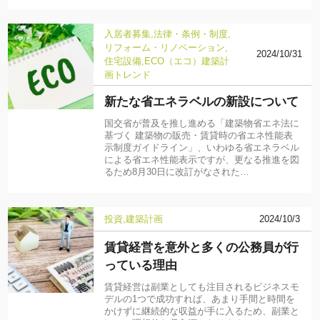
入居者募集
法律・条例・制度
リフォーム・リノベーション
2024/10/31
住宅設備
ECO（エコ）
建築計
画
トレンド
新たな省エネラベルの新設について
国交省が普及を推し進める「建築物省エネ法に
基づく 建築物の販売・賃貸時の省エネ性能表
示制度ガイドライン」、いわゆる省エネラベル
による省エネ性能表示ですが、更なる推進を図
るため8月30日に改訂がなされた…
投資
建築計画
2024/10/3
賃貸経営を意外と多くの公務員が行
っている理由
賃貸経営は副業としても注目されるビジネスモ
デルの1つで成功すれば、あまり手間と時間を
かけずに継続的な収益が手に入るため、副業と