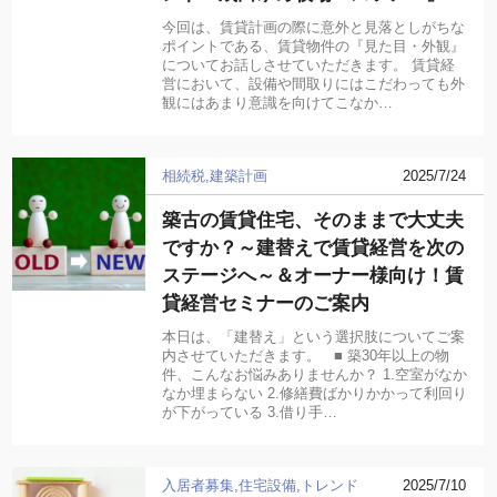
今回は、賃貸計画の際に意外と見落としがちな
ポイントである、賃貸物件の『見た目・外観』
についてお話しさせていただきます。 賃貸経
営において、設備や間取りにはこだわっても外
観にはあまり意識を向けてこなか…
相続税
建築計画
2025/7/24
築古の賃貸住宅、そのままで大丈夫
ですか？～建替えで賃貸経営を次の
ステージへ～＆オーナー様向け！賃
貸経営セミナーのご案内
本日は、「建替え」という選択肢についてご案
内させていただきます。 ■ 築30年以上の物
件、こんなお悩みありませんか？ 1.空室がなか
なか埋まらない 2.修繕費ばかりかかって利回り
が下がっている 3.借り手…
入居者募集
住宅設備
トレンド
2025/7/10