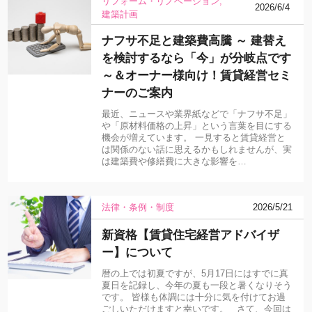
リフォーム・リノベーション
2026/6/4
建築計画
ナフサ不足と建築費高騰 ～ 建替え
を検討するなら「今」が分岐点です
～＆オーナー様向け！賃貸経営セミ
ナーのご案内
最近、ニュースや業界紙などで「ナフサ不足」
や「原材料価格の上昇」という言葉を目にする
機会が増えています。 一見すると賃貸経営と
は関係のない話に思えるかもしれませんが、実
は建築費や修繕費に大きな影響を…
法律・条例・制度
2026/5/21
新資格【賃貸住宅経営アドバイザ
ー】について
暦の上では初夏ですが、5月17日にはすでに真
夏日を記録し、今年の夏も一段と暑くなりそう
です。 皆様も体調には十分に気を付けてお過
ごしいただけますと幸いです。 さて、今回は