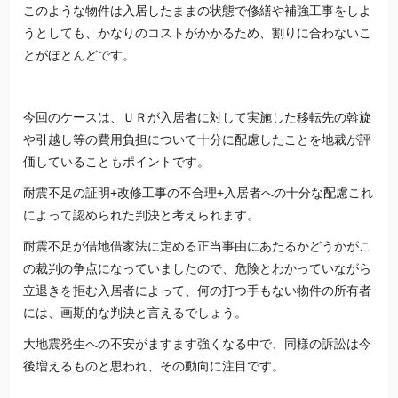
このような物件は入居したままの状態で修繕や補強工事をしよ
うとしても、かなりのコストがかかるため、割りに合わないこ
とがほとんどです。
今回のケースは、ＵＲが入居者に対して実施した移転先の斡旋
や引越し等の費用負担について十分に配慮したことを地裁が評
価していることもポイントです。
耐震不足の証明+改修工事の不合理+入居者への十分な配慮これ
によって認められた判決と考えられます。
耐震不足が借地借家法に定める正当事由にあたるかどうかがこ
の裁判の争点になっていましたので、危険とわかっていながら
立退きを拒む入居者によって、何の打つ手もない物件の所有者
には、画期的な判決と言えるでしょう。
大地震発生への不安がますます強くなる中で、同様の訴訟は今
後増えるものと思われ、その動向に注目です。