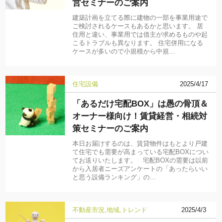
営セミナーのご案内
建築計画を立てる際に建物の一部を事業用途で
ご検討されるケースもあるかと思います。 居
住用と違い、事業用では借主が求めるものや起
こるトラブルも異なります。 住宅併用になる
ケースが多いので小規模から中規…
住宅設備
2025/4/17
「あるだけ宅配BOX」は愚の骨頂＆
オーナー様向け！賃貸経営・相続対
策セミナーのご案内
本日お届けするのは、賃貸物件はもとより戸建
て住宅でも需要が高まっている宅配BOXについ
てお送りいたします。 宅配BOXの需要は以前
から入居者ニーズアンケートの「あったらいい
と思う設備ランキング」の…
不動産市況
地域
トレンド
2025/4/3