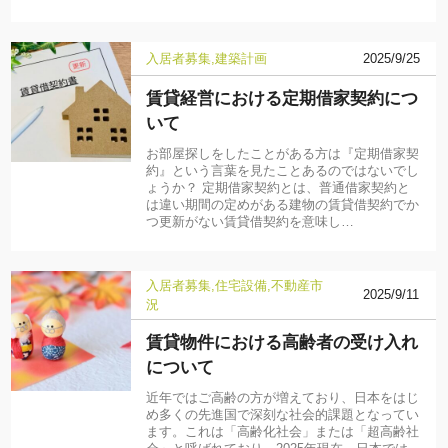
入居者募集
建築計画
2025/9/25
賃貸経営における定期借家契約につ
いて
お部屋探しをしたことがある方は『定期借家契
約』という言葉を見たことあるのではないでし
ょうか？ 定期借家契約とは、普通借家契約と
は違い期間の定めがある建物の賃貸借契約でか
つ更新がない賃貸借契約を意味し…
入居者募集
住宅設備
不動産市
2025/9/11
況
賃貸物件における高齢者の受け入れ
について
近年ではご高齢の方が増えており、日本をはじ
め多くの先進国で深刻な社会的課題となってい
ます。これは「高齢化社会」または「超高齢社