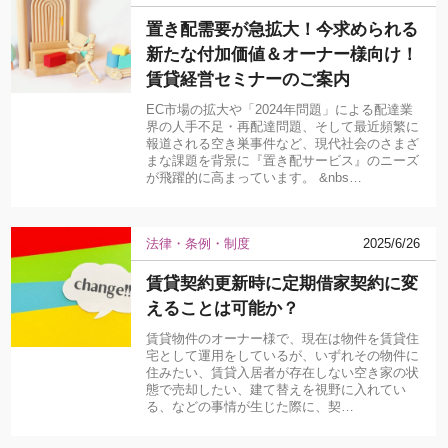
置き配需要が急拡大！今求められる
新たな付加価値＆オーナー様向け！
賃貸経営セミナーのご案内
EC市場の拡大や「2024年問題」による配達業
界の人手不足・再配達問題、そして最近頻繁に
報道される空き巣事件など、現代社会のさまざ
まな課題を背景に『置き配サービス』のニーズ
が飛躍的に高まっています。 &nbs…
法律・条例・制度
2025/6/26
賃貸契約更新時に定期借家契約に変
えることは可能か？
賃貸物件のオーナー様で、現在は物件を賃貸住
宅として運用をしているが、いずれその物件に
住みたい、賃貸入居者が存在しない空き家の状
態で売却したい、建て替えを視野に入れてい
る、などの事情が生じた際に、契…