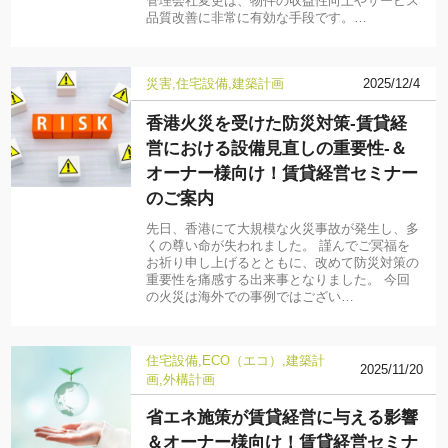
管理会社変更は、物件の収益性向上やサービス
品質改善に非常に有効な手段です。…
災害
住宅設備
建築計画
2025/12/4
香港火災を受けた防災対策-賃貸経
営における設備見直しの重要性-＆
オーナー様向け！賃貸経営セミナー
のご案内
先日、香港にて大規模な火災事故が発生し、多
くの尊い命が失われました。 謹んでご冥福を
お祈り申し上げるとともに、改めて防災対策の
重要性を痛感する出来事となりました。 今回
の火災は海外での事例ではござい…
住宅設備
ECO（エコ）
建築計
2025/11/20
画
外構計画
省エネ施策が賃貸経営に与える影響
＆オーナー様向け！賃貸経営セミナ