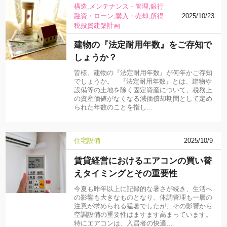
構造
メンテナンス・管理
銀行
融資・ローン
購入・売却
所得
2025/10/23
税
投資
建築計画
建物の『法定耐用年数』をご存知で
しょうか？
皆様、建物の『法定耐用年数』が何年かご存知
でしょうか。 『法定耐用年数』とは、建物や
設備等の土地を除く固定資産について、税務上
の資産価値がなくなる減価償却期間として定め
られた年数のことを指し…
住宅設備
2025/10/9
賃貸経営におけるエアコンの買い替
えタイミングとその重要性
今夏も昨年以上に記録的な暑さが続き、生活へ
の影響も大きなものとなり、体調管理も一層の
注意が求められる猛暑でしたが、その影響から
空調設備の重要性はますます高まっています。
特にエアコンは、入居者の快適…