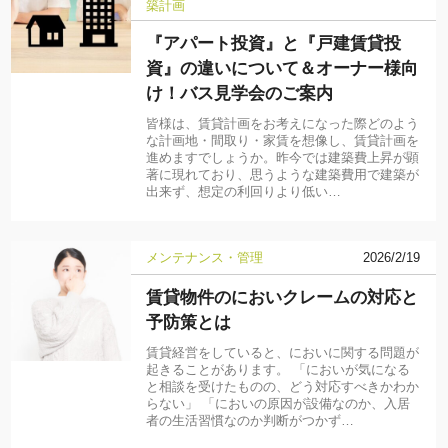
築計画
『アパート投資』と『戸建賃貸投
資』の違いについて＆オーナー様向
け！バス見学会のご案内
皆様は、賃貸計画をお考えになった際どのよう
な計画地・間取り・家賃を想像し、賃貸計画を
進めますでしょうか。昨今では建築費上昇が顕
著に現れており、思うような建築費用で建築が
出来ず、想定の利回りより低い…
メンテナンス・管理
2026/2/19
賃貸物件のにおいクレームの対応と
予防策とは
賃貸経営をしていると、においに関する問題が
起きることがあります。 「においが気になる
と相談を受けたものの、どう対応すべきかわか
らない」 「においの原因が設備なのか、入居
者の生活習慣なのか判断がつかず…