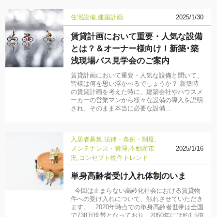
住宅設備
建築計画
2025/1/30
賃貸計画において重要・人気な設備
とは？＆オーナー様向け！新築･築
浅現場バス見学会のご案内
賃貸計画において重要・人気な設備と聞いて、
皆様は何を思い浮かべるでしょうか？ 新築時
の賃貸計画を考えた時に、建築会社やハウスメ
ーカーの営業マンから様々な設備の導入を説明
され、そのまま本当に必要な設備…
入居者募集
法律・条例・制度
メンテナンス・管理
不動産市
2025/1/16
況
コンセプト物件
トレンド
単身高齢者受け入れ体制のいま
今回は止まらない高齢化社会における賃貸物
件への受け入れについて、触れさせていただき
ます。 2020年時点での単身高齢者世帯は全国
で738万世帯となっており、2050年には約1.5倍