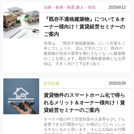
法律・条例・制度
購入・売却
2025/6/12
『既存不適格建築物』について＆オ
ーナー様向け！賃貸経営セミナーの
ご案内
皆様は、『既存不適格建築物』という言葉をご
存じでしょうか。 読んで字のごとく、既存の
建築物が現在の基準を満たさなくなった建築物
のことを指します。既存不適格建築物となる理
由は、大きく分けて下記4つあり…
住宅設備
2025/5/29
賃貸物件のスマートホーム化で得ら
れるメリット＆オーナー様向け！賃
貸経営セミナーのご案内
オーナー様の中で空室対策や入居率を少しでも
改善できる打開策がないか検討していらっしゃ
る方もいるかと思います。そんなお悩みを打開