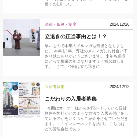
近くの1,0 …<…
法律・条例・制度
2024/12/26
立退きの正当事由とは！？
早いもので本年のメルマガも最後となりまし
た。 本年も1年、弊社のメルマガにお付合い下
さり誠にありがとうございます。 来年も皆様
にとって飛躍の年になりますよう祈念致しま
す。 さて、今回は立ち退きに…
入居者募集
2024/12/12
こだわりの入居者募集
今回はオーナー様からお預かりしている賃貸
物件を弊社がどのような方法で入居者付けをし
ているのかをいくつかご紹介をさせていただき
ます。 「インターネットを活用」 こちらは
どの管理会社であっ…