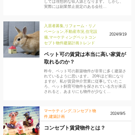
しては理想的な収入源となります。 しかし、
実際には副業禁止規定のある会社…
入居者募集
リフォーム・リノ
ベーション
不動産市況
住宅設
2024/9/19
備
マーケティング
ペット
コン
セプト物件
建築計画
トレンド
ペット可の賃貸は本当に高い家賃が
取れるのか？
昨今、ペット可の新築物件が非常に多く建築さ
れているように思います。 20年ほど前になり
ますが、私が賃貸仲介営業に従事していたこ
ろ、ペット飼育可物件を探されている方が来店
されると、あまりにも物件が少なく…
マーケティング
コンセプト物
2024/9/5
件
建築計画
コンセプト賃貸物件とは？