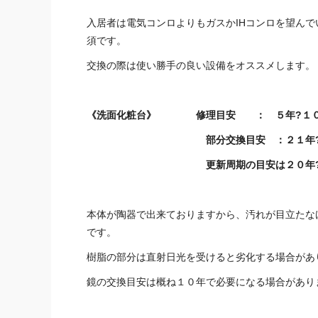
入居者は電気コンロよりもガスかIHコンロを望ん
須です。
交換の際は使い勝手の良い設備をオススメします。
《洗面化粧台》 修理目安 ： ５年?１
部分交換目安 ：２１年?２
更新周期の目安は２０年?２５
本体が陶器で出来ておりますから、汚れが目立たな
です。
樹脂の部分は直射日光を受けると劣化する場合があ
鏡の交換目安は概ね１０年で必要になる場合があり