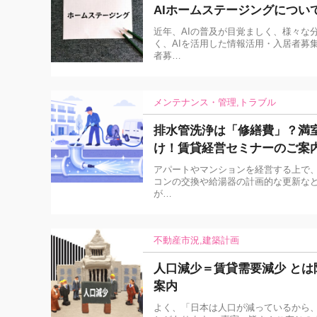
AIホームステージングについ
近年、AIの普及が目覚ましく、様々な
く、AIを活用した情報活用・入居者募
者募…
メンテナンス・管理
トラブル
排水管洗浄は「修繕費」？満
け！賃貸経営セミナーのご案
アパートやマンションを経営する上で、
コンの交換や給湯器の計画的な更新な
が…
不動産市況
建築計画
人口減少＝賃貸需要減少 と
案内
よく、「日本は人口が減っているから、