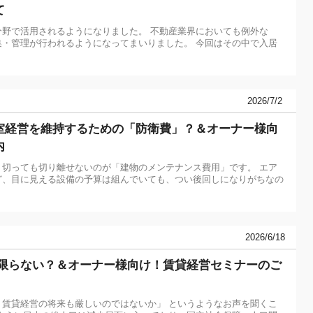
て
分野で活用されるようになりました。 不動産業界においても例外な
集・管理が行われるようになってまいりました。 今回はその中で入居
2026/7/2
室経営を維持するための「防衛費」？＆オーナー様向
内
切っても切り離せないのが「建物のメンテナンス費用」です。 エア
ど、目に見える設備の予算は組んでいても、つい後回しになりがちなの
2026/6/18
は限らない？＆オーナー様向け！賃貸経営セミナーのご
賃貸経営の将来も厳しいのではないか」 というようなお声を聞くこ