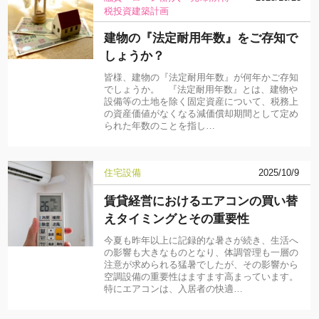
税
投資
建築計画
建物の『法定耐用年数』をご存知で
しょうか？
皆様、建物の『法定耐用年数』が何年かご存知
でしょうか。 『法定耐用年数』とは、建物や
設備等の土地を除く固定資産について、税務上
の資産価値がなくなる減価償却期間として定め
られた年数のことを指し…
住宅設備
2025/10/9
賃貸経営におけるエアコンの買い替
えタイミングとその重要性
今夏も昨年以上に記録的な暑さが続き、生活へ
の影響も大きなものとなり、体調管理も一層の
注意が求められる猛暑でしたが、その影響から
空調設備の重要性はますます高まっています。
特にエアコンは、入居者の快適…