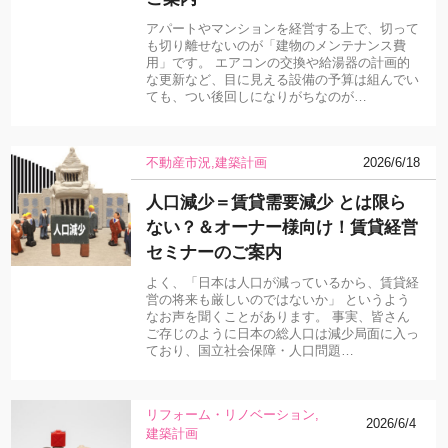
アパートやマンションを経営する上で、切って
も切り離せないのが「建物のメンテナンス費
用」です。 エアコンの交換や給湯器の計画的
な更新など、目に見える設備の予算は組んでい
ても、つい後回しになりがちなのが…
不動産市況
建築計画
2026/6/18
人口減少＝賃貸需要減少 とは限ら
ない？＆オーナー様向け！賃貸経営
セミナーのご案内
よく、「日本は人口が減っているから、賃貸経
営の将来も厳しいのではないか」 というよう
なお声を聞くことがあります。 事実、皆さん
ご存じのように日本の総人口は減少局面に入っ
ており、国立社会保障・人口問題…
リフォーム・リノベーション
2026/6/4
建築計画