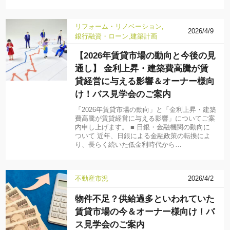
リフォーム・リノベーション
2026/4/9
銀行融資・ローン
建築計画
【2026年賃貸市場の動向と今後の見
通し】 金利上昇・建築費高騰が賃
貸経営に与える影響＆オーナー様向
け！バス見学会のご案内
「2026年賃貸市場の動向」と「金利上昇・建築
費高騰が賃貸経営に与える影響」についてご案
内申し上げます。 ■ 日銀・金融機関の動向に
ついて 近年、日銀による金融政策の転換によ
り、長らく続いた低金利時代から…
不動産市況
2026/4/2
物件不足？供給過多といわれていた
賃貸市場の今＆オーナー様向け！バ
ス見学会のご案内