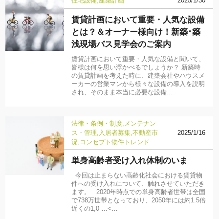
住宅設備
建築計画
2025/1/30
賃貸計画において重要・人気な設備
とは？＆オーナー様向け！新築･築
浅現場バス見学会のご案内
賃貸計画において重要・人気な設備と聞いて、
皆様は何を思い浮かべるでしょうか？ 新築時
の賃貸計画を考えた時に、建築会社やハウスメ
ーカーの営業マンから様々な設備の導入を説明
され、そのまま本当に必要な設備…
法律・条例・制度
メンテナン
ス・管理
入居者募集
不動産市
2025/1/16
況
コンセプト物件
トレンド
単身高齢者受け入れ体制のいま
今回は止まらない高齢化社会における賃貸物
件への受け入れについて、触れさせていただき
ます。 2020年時点での単身高齢者世帯は全国
で738万世帯となっており、2050年には約1.5倍
近くの1,0 …<…