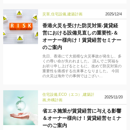
災害
住宅設備
建築計画
2025/12/4
香港火災を受けた防災対策-賃貸経
営における設備見直しの重要性-＆
オーナー様向け！賃貸経営セミナー
のご案内
先日、香港にて大規模な火災事故が発生し、多
くの尊い命が失われました。 謹んでご冥福を
お祈り申し上げるとともに、改めて防災対策の
重要性を痛感する出来事となりました。 今回
の火災は海外での事例ではござい…
住宅設備
ECO（エコ）
建築計
2025/11/20
画
外構計画
省エネ施策が賃貸経営に与える影響
＆オーナー様向け！賃貸経営セミナ
ーのご案内