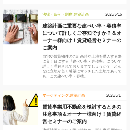
法律・条例・制度
建築計画
2025/5/15
建築計画に重要な建ぺい率・容積率
について詳しくご存知ですか？＆オ
ーナー様向け！賃貸経営セミナーの
ご案内
自宅や賃貸物件のご計画時や土地を購入する際
に良く目にする『建ぺい率・容積率』について
詳しく理解されておりますでしょうか？ どん
なに立地が良く希望にマッチした土地であって
も、この建ぺい率・容積…
マーケティング
建築計画
2025/5/1
賃貸事業用不動産を検討するときの
注意事項＆オーナー様向け！賃貸経
営セミナーのご案内