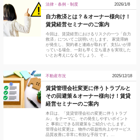
法律・条例・制度
2026/1/8
自力救済とは？＆オーナー様向け！
賃貸経営セミナーのご案内
今回は、賃貸経営におけるリスクの一つ「自力
救済」についてご説明いたします。 家賃滞納
が発生し、契約者と連絡が取れず、支払いが滞
っている場合、一刻も早く立ち退きを実現した
いとお考えになるでしょう。 そ…
不動産市況
2025/12/18
賃貸管理会社変更に伴うトラブルと
その回避策＆オーナー様向け！賃貸
経営セミナーのご案内
本日は、「賃貸管理会社の変更に伴うトラブ
ル」 をテーマに、その発生しやすいポイント
と 事前にできる回避策をご紹介いたします。
管理会社変更は、物件の収益性向上やサービス
品質改善に非常に有効な手段です。…