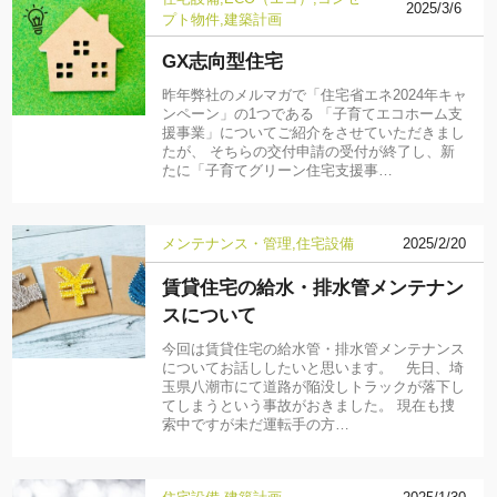
2025/3/6
プト物件
建築計画
GX志向型住宅
昨年弊社のメルマガで「住宅省エネ2024年キャ
ンペーン」の1つである 「子育てエコホーム支
援事業」についてご紹介をさせていただきまし
たが、 そちらの交付申請の受付が終了し、新
たに「子育てグリーン住宅支援事…
メンテナンス・管理
住宅設備
2025/2/20
賃貸住宅の給水・排水管メンテナン
スについて
今回は賃貸住宅の給水管・排水管メンテナンス
についてお話ししたいと思います。 先日、埼
玉県八潮市にて道路が陥没しトラックが落下し
てしまうという事故がおきました。 現在も捜
索中ですが未だ運転手の方…