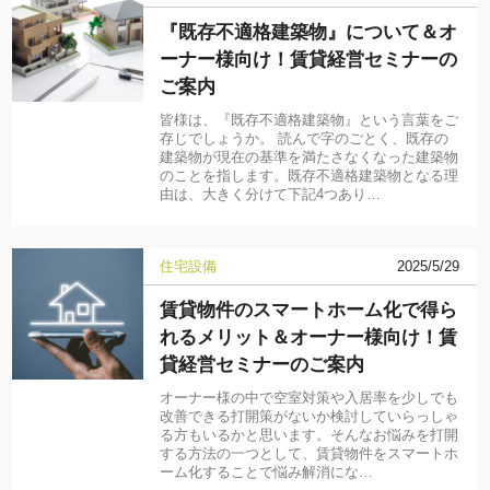
『既存不適格建築物』について＆オ
ーナー様向け！賃貸経営セミナーの
ご案内
皆様は、『既存不適格建築物』という言葉をご
存じでしょうか。 読んで字のごとく、既存の
建築物が現在の基準を満たさなくなった建築物
のことを指します。既存不適格建築物となる理
由は、大きく分けて下記4つあり…
住宅設備
2025/5/29
賃貸物件のスマートホーム化で得ら
れるメリット＆オーナー様向け！賃
貸経営セミナーのご案内
オーナー様の中で空室対策や入居率を少しでも
改善できる打開策がないか検討していらっしゃ
る方もいるかと思います。そんなお悩みを打開
する方法の一つとして、賃貸物件をスマートホ
ーム化することで悩み解消にな…