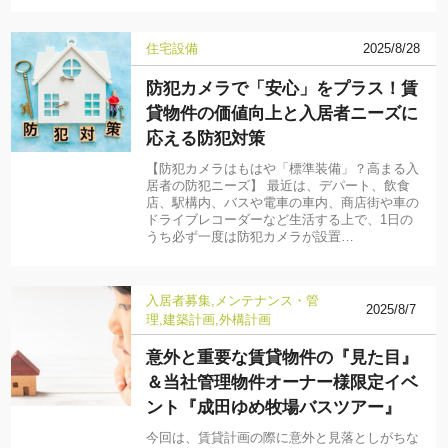
住宅設備
2025/8/28
防犯カメラで「安心」をプラス！賃
貸物件の価値向上と入居者ニーズに
応える防犯対策
【防犯カメラはもはや「標準装備」？高まる入
居者の防犯ニーズ】 最近は、デパート、飲食
店、駅構内、バスや電車の車内、商店街や車の
ドライブレコーダーなど生活する上で、1日の
うち必ず一度は防犯カメラが設置…
入居者募集
メンテナンス・管
2025/8/7
理
建築計画
外構計画
意外と重要な賃貸物件の『見た目』
＆当社管理物件オーナー様限定イベ
ント『成田ゆめ牧場バスツアー』
今回は、賃貸計画の際に意外と見落としがちな