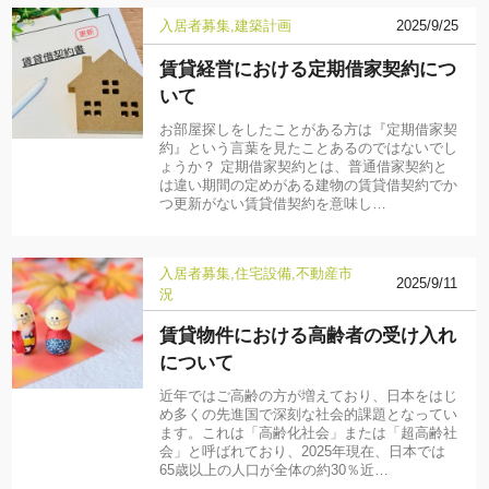
入居者募集
建築計画
2025/9/25
賃貸経営における定期借家契約につ
いて
お部屋探しをしたことがある方は『定期借家契
約』という言葉を見たことあるのではないでし
ょうか？ 定期借家契約とは、普通借家契約と
は違い期間の定めがある建物の賃貸借契約でか
つ更新がない賃貸借契約を意味し…
入居者募集
住宅設備
不動産市
2025/9/11
況
賃貸物件における高齢者の受け入れ
について
近年ではご高齢の方が増えており、日本をはじ
め多くの先進国で深刻な社会的課題となってい
ます。これは「高齢化社会」または「超高齢社
会」と呼ばれており、2025年現在、日本では
65歳以上の人口が全体の約30％近…