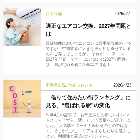
住宅設備
2026/5/7
適正なエアコン交換、2027年問題と
は
賃貸物件においてエアコンは最重要設備の一つ
ですが、空調業界に大きな波が押し寄せている
のをご存じでしょうか。 それが「エアコン
2027年問題」です。 エアコンの2027年問題と
は、国が定める省エネ基準の引き上…
不動産市況
地域
トレンド
2026/4/23
「借りて住みたい街ランキング」に
見る、“選ばれる駅”の変化
昨年4月の記事で、お部屋探しの新しいトレン
ドとして「ずらし駅」という言葉をご紹介しま
した。 人気駅やターミナル駅そのものではな
く、そこから少しエリアをずらした駅を選ぶこ
とで、利便性と家賃のバランスを…