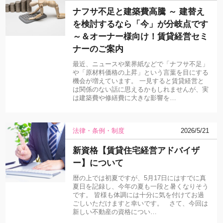
ナフサ不足と建築費高騰 ～ 建替え
を検討するなら「今」が分岐点です
～＆オーナー様向け！賃貸経営セミ
ナーのご案内
最近、ニュースや業界紙などで「ナフサ不足」
や「原材料価格の上昇」という言葉を目にする
機会が増えています。 一見すると賃貸経営と
は関係のない話に思えるかもしれませんが、実
は建築費や修繕費に大きな影響を…
法律・条例・制度
2026/5/21
新資格【賃貸住宅経営アドバイザ
ー】について
暦の上では初夏ですが、5月17日にはすでに真
夏日を記録し、今年の夏も一段と暑くなりそう
です。 皆様も体調には十分に気を付けてお過
ごしいただけますと幸いです。 さて、今回は
新しい不動産の資格につい…