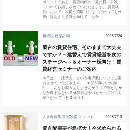
ポイントである、賃貸物件の『見た目・外観』
についてお話しさせていただきます。 賃貸経
営において、設備や間取りにはこだわっても外
観にはあまり意識を向けてこなか…
相続税
建築計画
2025/7/24
築古の賃貸住宅、そのままで大丈夫
ですか？～建替えで賃貸経営を次の
ステージへ～＆オーナー様向け！賃
貸経営セミナーのご案内
本日は、「建替え」という選択肢についてご案
内させていただきます。 ■ 築30年以上の物
件、こんなお悩みありませんか？ 1.空室がなか
なか埋まらない 2.修繕費ばかりかかって利回り
が下がっている 3.借り手…
入居者募集
住宅設備
トレンド
2025/7/10
置き配需要が急拡大！今求められる