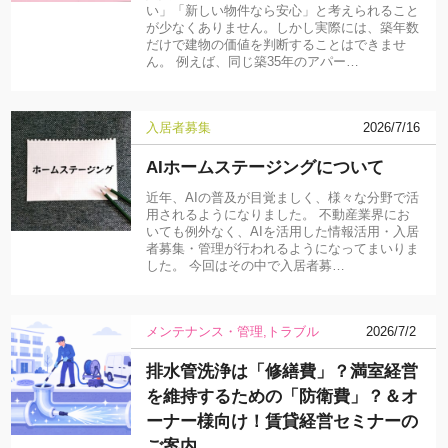
い」「新しい物件なら安心」と考えられること
が少なくありません。しかし実際には、築年数
だけで建物の価値を判断することはできませ
ん。 例えば、同じ築35年のアパー…
入居者募集
2026/7/16
AIホームステージングについて
近年、AIの普及が目覚ましく、様々な分野で活
用されるようになりました。 不動産業界にお
いても例外なく、AIを活用した情報活用・入居
者募集・管理が行われるようになってまいりま
した。 今回はその中で入居者募…
メンテナンス・管理
トラブル
2026/7/2
排水管洗浄は「修繕費」？満室経営
を維持するための「防衛費」？＆オ
ーナー様向け！賃貸経営セミナーの
ご案内