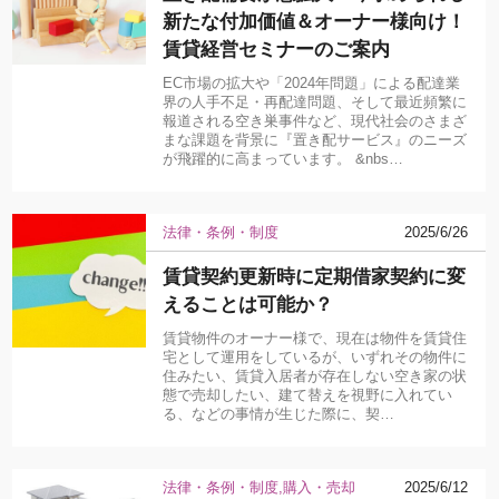
新たな付加価値＆オーナー様向け！
賃貸経営セミナーのご案内
EC市場の拡大や「2024年問題」による配達業
界の人手不足・再配達問題、そして最近頻繁に
報道される空き巣事件など、現代社会のさまざ
まな課題を背景に『置き配サービス』のニーズ
が飛躍的に高まっています。 &nbs…
法律・条例・制度
2025/6/26
賃貸契約更新時に定期借家契約に変
えることは可能か？
賃貸物件のオーナー様で、現在は物件を賃貸住
宅として運用をしているが、いずれその物件に
住みたい、賃貸入居者が存在しない空き家の状
態で売却したい、建て替えを視野に入れてい
る、などの事情が生じた際に、契…
法律・条例・制度
購入・売却
2025/6/12