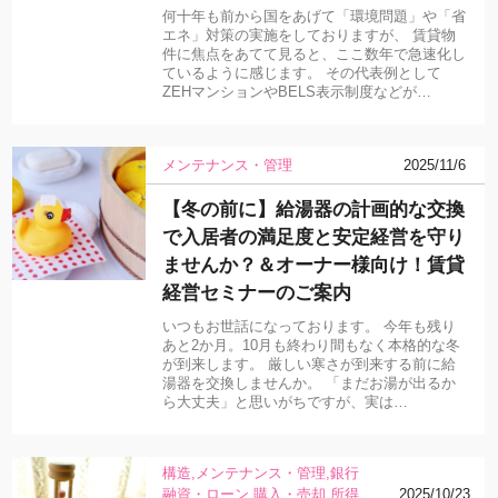
何十年も前から国をあげて「環境問題」や「省
エネ」対策の実施をしておりますが、 賃貸物
件に焦点をあてて見ると、ここ数年で急速化し
ているように感じます。 その代表例として
ZEHマンションやBELS表示制度などが…
メンテナンス・管理
2025/11/6
【冬の前に】給湯器の計画的な交換
で入居者の満足度と安定経営を守り
ませんか？＆オーナー様向け！賃貸
経営セミナーのご案内
いつもお世話になっております。 今年も残り
あと2か月。10月も終わり間もなく本格的な冬
が到来します。 厳しい寒さが到来する前に給
湯器を交換しませんか。 「まだお湯が出るか
ら大丈夫」と思いがちですが、実は…
構造
メンテナンス・管理
銀行
融資・ローン
購入・売却
所得
2025/10/23