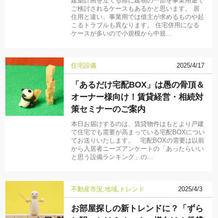
建築計画を立てる際に建物の一部を事業用途で
ご検討されるケースもあるかと思います。 居
住用と違い、事業用では借主が求めるものや起
こるトラブルも異なります。 住宅併用になる
ケースが多いので小規模から中規…
住宅設備
2025/4/17
「あるだけ宅配BOX」は愚の骨頂＆
オーナー様向け！賃貸経営・相続対
策セミナーのご案内
本日お届けするのは、賃貸物件はもとより戸建
て住宅でも需要が高まっている宅配BOXについ
てお送りいたします。 宅配BOXの需要は以前
から入居者ニーズアンケートの「あったらいい
と思う設備ランキング」の…
不動産市況
地域
トレンド
2025/4/3
お部屋探しの新トレンドに？「ずら