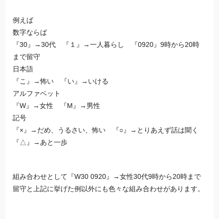
例えば
数字ならば
『30』→30代 『１』→一人暮らし 『0920』9時から20時
まで留守
日本語
『こ』→怖い 『い』→いける
アルファベット
『W』→女性 『M』→男性
記号
『×』→だめ、うるさい、怖い 『○』→とりあえず話は聞く
『△』→あと一歩
組み合わせとして『W30 0920』→女性30代9時から20時まで
留守と上記に挙げた例以外にも色々な組み合わせがあります。