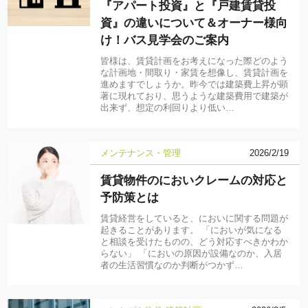
『アパート投資』と『戸建賃貸投
資』の違いについて＆オーナー様向
け！バス見学会のご案内
皆様は、賃貸計画をお考えになった際どのよう
な計画地・間取り・家賃を想像し、賃貸計画を
進めますでしょうか。昨今では建築費上昇が顕
著に現れており、思うような建築費用で建築が
出来ず、想定の利回りより低い…
メンテナンス・管理
2026/2/19
賃貸物件のにおいクレームの対応と
予防策とは
賃貸経営をしていると、においに関する問題が
起きることがあります。 「においが気になる
と相談を受けたものの、どう対応すべきかわか
らない」 「においの原因が設備なのか、入居
者の生活習慣なのか判断がつかず…