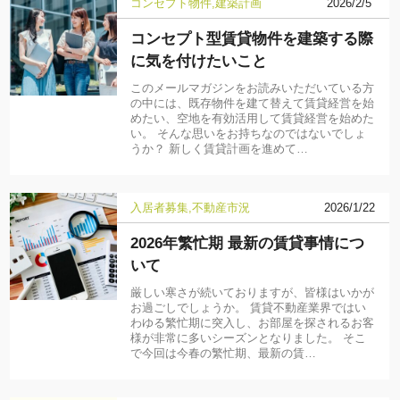
コンセプト物件
建築計画
2026/2/5
コンセプト型賃貸物件を建築する際
に気を付けたいこと
このメールマガジンをお読みいただいている方
の中には、既存物件を建て替えて賃貸経営を始
めたい、空地を有効活用して賃貸経営を始めた
い。 そんな思いをお持ちなのではないでしょ
うか？ 新しく賃貸計画を進めて…
入居者募集
不動産市況
2026/1/22
2026年繁忙期 最新の賃貸事情につ
いて
厳しい寒さが続いておりますが、皆様はいかが
お過ごしでしょうか。 賃貸不動産業界ではい
わゆる繁忙期に突入し、お部屋を探されるお客
様が非常に多いシーズンとなりました。 そこ
で今回は今春の繁忙期、最新の賃…