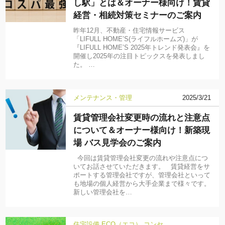
し駅」とは＆オーナー様向け！賃貸
経営・相続対策セミナーのご案内
昨年12月、不動産・住宅情報サービス
「LIFULL HOME’S(ライフルホームズ)」が
『LIFULL HOME’S 2025年トレンド発表会』を
開催し2025年の注目トピックスを発表しまし
た。 …
メンテナンス・管理
2025/3/21
賃貸管理会社変更時の流れと注意点
について＆オーナー様向け！新築現
場 バス見学会のご案内
今回は賃貸管理会社変更の流れや注意点につ
いてお話させていただきます。 賃貸経営をサ
ポートする管理会社ですが、管理会社といって
も地場の個人経営から大手企業まで様々です。
新しい管理会社を…
住宅設備
ECO（エコ）
コンセ