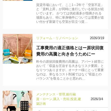
賃貸市場において、ここ1～2年で「空室不足」
と「賃料上昇」が同時に進行している状況が続
いています。 かつては供給過多が指摘される
場面もあり、特に単身物件については需要が追
い付かず新築でも空室が目立つ賃…
リフォーム・リノベーション
2026/3/19
工事費用の適正価格とはー原状回復
費用の高騰と向き合うためにー
昨今の原状回復費用の高騰は、アパート経営に
おいて「収益を圧迫する大きなリスク要因」と
なりつつありますが、オーナー様にとって重要
なのは、単なるコスト削減ではなく“収益との
バランス”を取ることかと思われ…
メンテナンス・管理
銀行融
資・ローン
購入・売却
投資
建
2026/3/4
築計画