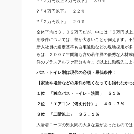
?「２万円以上３万円以下」 ３０％
?「４万円以下」 ２２％
?「２万円以下」 ２０％
全体平均は３．０２万円だが、中には「５万円以上
用条件については、差が大きいことが伺えます。不
新入社員の選定基準も自宅通勤などの現地採用が多
らは、２００７年問題も含め若年層の優秀な人材確
件のプラスアルファ部分も今まで以上に勤務先によ
バス・トイレ別は現代の必須・最低条件！
【家賃や場所などの条件が悪くなっても譲れなかっ
１位 「独立バス・トイレ・洗面」 ５１％
２位 「エアコン（備え付け）」 ４０．７％
３位 「二階以上」 ３５．１％
入居者ニーズの男女間の大きな差があったものでは