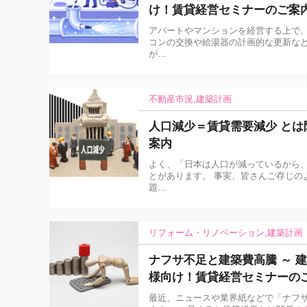
け！賃貸経営セミナーのご案
アパートやマンションを経営する上で、
コンの交換や給湯器の計画的な更新な
が…
不動産市況
建築計画
人口減少＝賃貸需要減少 と
案内
よく、「日本は人口が減っているから、
とがあります。 事実、皆さんご存じの
題…
リフォーム・リノベーション
建築計画
ナフサ不足と建築費高騰 ～ 
様向け！賃貸経営セミナーの
最近、ニュースや業界紙などで「ナフ