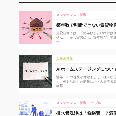
メンテナンス・管理
築年数で判断できない賃貸物
賃貸経営では、「築年数が古い物件は
せん。しかし実際には、築年数だけで建
ー…
入居者募集
AIホームステージングについ
近年、AIの普及が目覚ましく、様々な
く、AIを活用した情報活用・入居者募
者募…
メンテナンス・管理
トラブル
排水管洗浄は「修繕費」？満