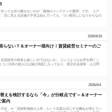
内
切っても切り離せないのが「建物のメンテナンス費用」です。 エア
ど、目に見える設備の予算は組んでいても、つい後回しになりがちなの
2026/6/18
は限らない？＆オーナー様向け！賃貸経営セミナーのご
賃貸経営の将来も厳しいのではないか」 というようなお声を聞くこ
ように日本の総人口は減少局面に入っており、国立社会保障・人口問
2026/6/4
建替えを検討するなら「今」が分岐点です～＆オーナー
ご案内
サ不足」や「原材料価格の上昇」という言葉を目にする機会が増えてい