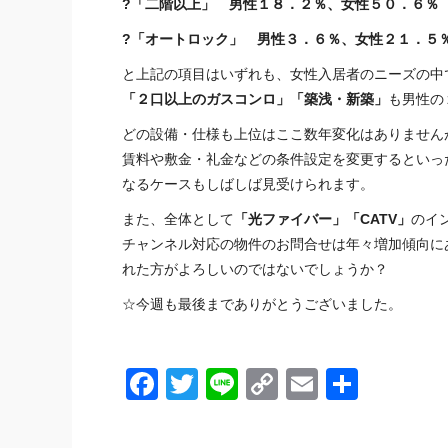
?「二階以上」 男性１８．２％、女性５０．６％
?「オートロック」 男性３．６％、女性２１．５
と上記の項目はいずれも、女性入居者のニーズの中
「２口以上のガスコンロ」「築浅・新築」
も男性の
どの設備・仕様も上位はここ数年変化はありません
賃料や敷金・礼金などの条件設定を変更するといっ
なるケースもしばしば見受けられます。
また、全体として
「光ファイバー」「CATV」
のイ
チャンネル対応の物件のお問合せは年々増加傾向に
れた方がよろしいのではないでしょうか？
☆今週も最後までありがとうございました。
Facebook
Twitter
Line
Copy
Email
共
Link
有