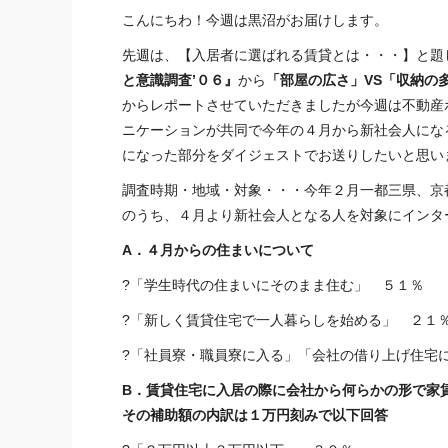
こんにちわ！今週は黒沼がお届けします。
先週は、【入居者に選ばれる賃貸とは・・・】と題
と意識調査’０６』
から
「部屋の広さ」VS「収納の
からレポートさせていただきましたが今週は不動産ポ
ニケーションが共同で今年の４月から新社会人にな
になった部分をダイジェストでお送りしたいと思い
調査時期・地域・対象・・・今年２月一都三県、京
のうち、４月より新社会人となる人を対象にインタ
A．４月からの住まいについて
?「学生時代の住まいにそのまま住む」 ５１％
?「新しく賃貸住宅で一人暮らしを始める」 ２１
?「社員寮・職員寮に入る」「会社の借り上げ住宅
B．賃貸住宅に入居の際に会社から何らかの形で家
その補助額の内訳は１万円刻みで以下回答