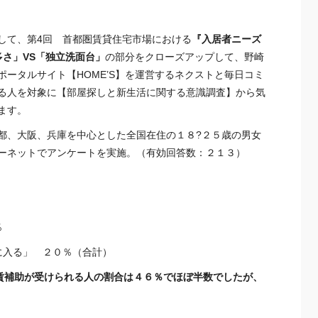
して、第4回 首都圏賃貸住宅市場における
『入居者ニーズ
多さ」VS「独立洗面台」
の部分をクローズアップして、野崎
ータルサイト【HOME’S】を運営するネクストと毎日コミ
る人を対象に【部屋探しと新生活に関する意識調査】から気
ます。
都、大阪、兵庫を中心とした全国在住の１８?２５歳の男女
ーネットでアンケートを実施。（有効回答数：２１３）
％
に入る」 ２０％（合計）
賃補助が受けられる人の割合は４６％でほぼ半数でしたが、