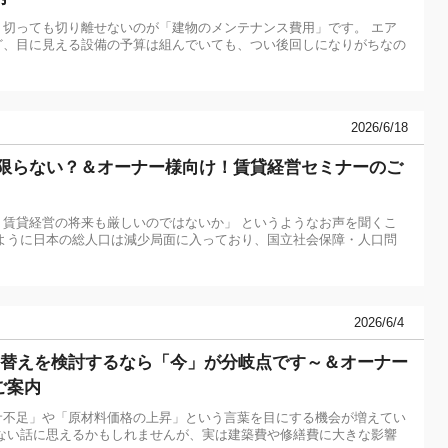
切っても切り離せないのが「建物のメンテナンス費用」です。 エア
ど、目に見える設備の予算は組んでいても、つい後回しになりがちなの
2026/6/18
は限らない？＆オーナー様向け！賃貸経営セミナーのご
賃貸経営の将来も厳しいのではないか」 というようなお声を聞くこ
ように日本の総人口は減少局面に入っており、国立社会保障・人口問
2026/6/4
建替えを検討するなら「今」が分岐点です～＆オーナー
ご案内
サ不足」や「原材料価格の上昇」という言葉を目にする機会が増えてい
ない話に思えるかもしれませんが、実は建築費や修繕費に大きな影響