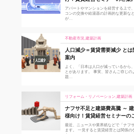
アパートやマンションを経営する上で、
コンの交換や給湯器の計画的な更新な
が…
不動産市況
建築計画
人口減少＝賃貸需要減少 と
案内
よく、「日本は人口が減っているから、
とがあります。 事実、皆さんご存じの
題…
リフォーム・リノベーション
建築計画
ナフサ不足と建築費高騰 ～ 
様向け！賃貸経営セミナーの
最近、ニュースや業界紙などで「ナフ
ます。 一見すると賃貸経営とは関係の