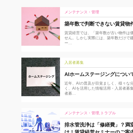
メンテナンス・管理
築年数で判断できない賃貸物
賃貸経営では、「築年数が古い物件は
せん。しかし実際には、築年数だけで建
ー…
入居者募集
AIホームステージングについ
近年、AIの普及が目覚ましく、様々な
く、AIを活用した情報活用・入居者募
者募…
メンテナンス・管理
トラブル
排水管洗浄は「修繕費」？満
け！賃貸経営セミナーのご案