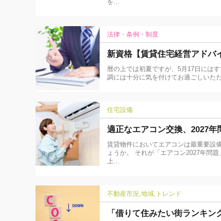
を…
法律・条例・制度
新資格【賃貸住宅経営アドバ
暦の上では初夏ですが、5月17日には
調には十分に気を付けてお過ごしいた
住宅設備
適正なエアコン交換、2027年
賃貸物件においてエアコンは最重要設
ょうか。 それが「エアコン2027年問
上…
不動産市況
地域
トレンド
「借りて住みたい街ランキング