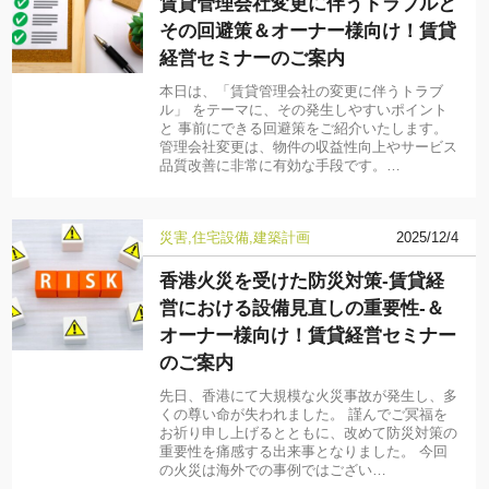
賃貸管理会社変更に伴うトラブルと
その回避策＆オーナー様向け！賃貸
経営セミナーのご案内
本日は、「賃貸管理会社の変更に伴うトラブ
ル」 をテーマに、その発生しやすいポイント
と 事前にできる回避策をご紹介いたします。
管理会社変更は、物件の収益性向上やサービス
品質改善に非常に有効な手段です。…
災害
住宅設備
建築計画
2025/12/4
香港火災を受けた防災対策-賃貸経
営における設備見直しの重要性-＆
オーナー様向け！賃貸経営セミナー
のご案内
先日、香港にて大規模な火災事故が発生し、多
くの尊い命が失われました。 謹んでご冥福を
お祈り申し上げるとともに、改めて防災対策の
重要性を痛感する出来事となりました。 今回
の火災は海外での事例ではござい…