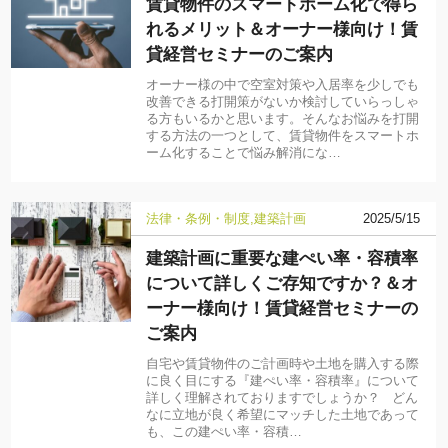
賃貸物件のスマートホーム化で得ら
れるメリット＆オーナー様向け！賃
貸経営セミナーのご案内
オーナー様の中で空室対策や入居率を少しでも
改善できる打開策がないか検討していらっしゃ
る方もいるかと思います。そんなお悩みを打開
する方法の一つとして、賃貸物件をスマートホ
ーム化することで悩み解消にな…
法律・条例・制度
建築計画
2025/5/15
建築計画に重要な建ぺい率・容積率
について詳しくご存知ですか？＆オ
ーナー様向け！賃貸経営セミナーの
ご案内
自宅や賃貸物件のご計画時や土地を購入する際
に良く目にする『建ぺい率・容積率』について
詳しく理解されておりますでしょうか？ どん
なに立地が良く希望にマッチした土地であって
も、この建ぺい率・容積…