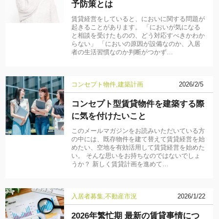
予防策とは
賃貸経営をしていると、においに関する問題が
起きることがあります。 「においが気になる
と相談を受けたものの、どう対応すべきかわか
らない」 「においの原因が設備なのか、入居
者の生活習慣なのか判断がつかず…
コンセプト物件
建築計画
2026/2/5
コンセプト型賃貸物件を建築する際
に気を付けたいこと
このメールマガジンをお読みいただいている方
の中には、既存物件を建て替えて賃貸経営を始
めたい、空地を有効活用して賃貸経営を始めた
い。 そんな思いをお持ちなのではないでしょ
うか？ 新しく賃貸計画を進めて…
入居者募集
不動産市況
2026/1/22
2026年繁忙期 最新の賃貸事情につ