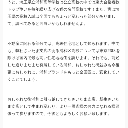
うと、
埼玉
県立浦和高等学校は公立高校の中では東大合格者数
トップ争いを毎年繰り広げる程の名門高校です！また、実は
埼
玉
県の高校入試は全国でもちょっと変わった部分がありまし
て、調べてみると面白いかもしれませんよ。
不動産に関わる部分では、高級住宅地として知られます。中で
も、弊社さいたま支店のある浦和区高砂については
東京
23区を
除けば国内で最も高い住宅地地価を誇ります。それでも、前述
した通りまだまだ発展している浦和。おしゃれな街並みも今後
更におしゃれに、浦和ブランドをもっと全国区に、変化してい
くことでしょう。
おしゃれな街浦和に引っ越してきたさいたま支店。新生さいた
ま支店として生まれ変わり、より一層皆様のお力になれる様頑
張って参りますので、今後ともよろしくお願い致します。