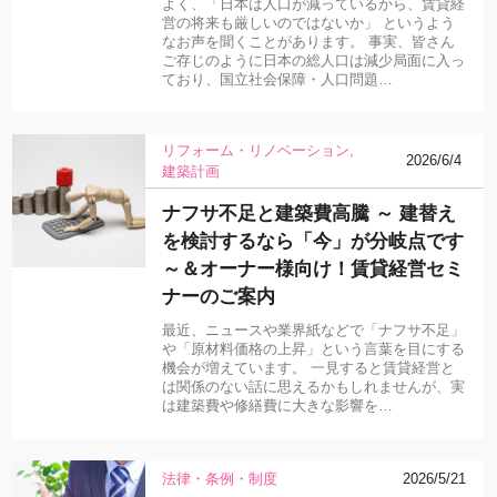
よく、「日本は人口が減っているから、賃貸経
営の将来も厳しいのではないか」 というよう
なお声を聞くことがあります。 事実、皆さん
ご存じのように日本の総人口は減少局面に入っ
ており、国立社会保障・人口問題…
リフォーム・リノベーション
2026/6/4
建築計画
ナフサ不足と建築費高騰 ～ 建替え
を検討するなら「今」が分岐点です
～＆オーナー様向け！賃貸経営セミ
ナーのご案内
最近、ニュースや業界紙などで「ナフサ不足」
や「原材料価格の上昇」という言葉を目にする
機会が増えています。 一見すると賃貸経営と
は関係のない話に思えるかもしれませんが、実
は建築費や修繕費に大きな影響を…
法律・条例・制度
2026/5/21