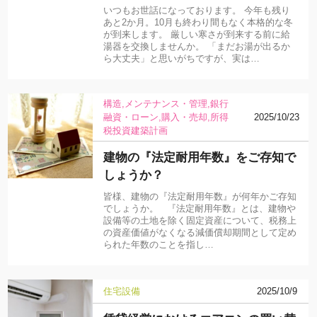
いつもお世話になっております。 今年も残り
あと2か月。10月も終わり間もなく本格的な冬
が到来します。 厳しい寒さが到来する前に給
湯器を交換しませんか。 「まだお湯が出るか
ら大丈夫」と思いがちですが、実は…
構造
メンテナンス・管理
銀行
融資・ローン
購入・売却
所得
2025/10/23
税
投資
建築計画
建物の『法定耐用年数』をご存知で
しょうか？
皆様、建物の『法定耐用年数』が何年かご存知
でしょうか。 『法定耐用年数』とは、建物や
設備等の土地を除く固定資産について、税務上
の資産価値がなくなる減価償却期間として定め
られた年数のことを指し…
住宅設備
2025/10/9