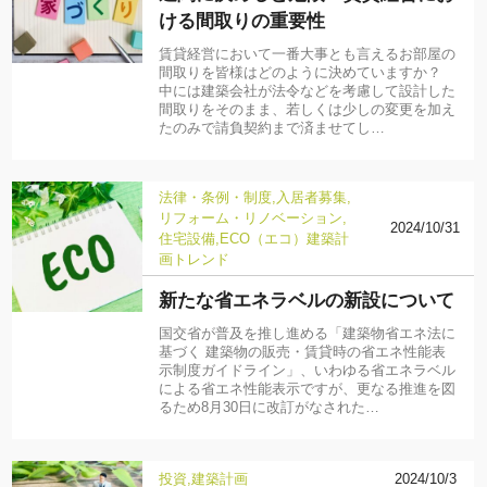
ける間取りの重要性
賃貸経営において一番大事とも言えるお部屋の
間取りを皆様はどのように決めていますか？
中には建築会社が法令などを考慮して設計した
間取りをそのまま、若しくは少しの変更を加え
たのみで請負契約まで済ませてし…
法律・条例・制度
入居者募集
リフォーム・リノベーション
2024/10/31
住宅設備
ECO（エコ）
建築計
画
トレンド
新たな省エネラベルの新設について
国交省が普及を推し進める「建築物省エネ法に
基づく 建築物の販売・賃貸時の省エネ性能表
示制度ガイドライン」、いわゆる省エネラベル
による省エネ性能表示ですが、更なる推進を図
るため8月30日に改訂がなされた…
投資
建築計画
2024/10/3