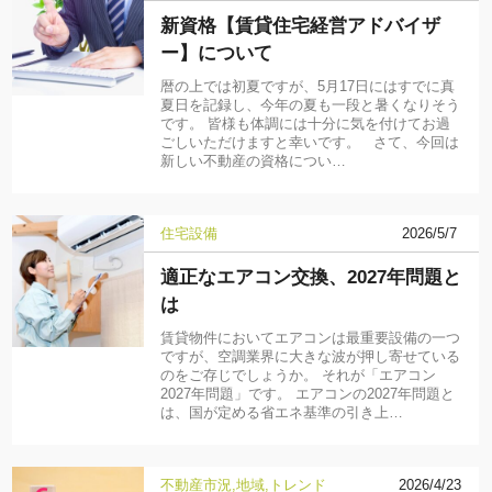
新資格【賃貸住宅経営アドバイザ
ー】について
暦の上では初夏ですが、5月17日にはすでに真
夏日を記録し、今年の夏も一段と暑くなりそう
です。 皆様も体調には十分に気を付けてお過
ごしいただけますと幸いです。 さて、今回は
新しい不動産の資格につい…
住宅設備
2026/5/7
適正なエアコン交換、2027年問題と
は
賃貸物件においてエアコンは最重要設備の一つ
ですが、空調業界に大きな波が押し寄せている
のをご存じでしょうか。 それが「エアコン
2027年問題」です。 エアコンの2027年問題と
は、国が定める省エネ基準の引き上…
不動産市況
地域
トレンド
2026/4/23