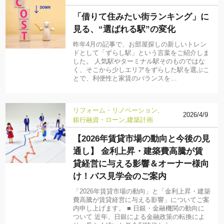
「借りて住みたい街ランキング」に
見る、“選ばれる駅”の変化
昨年4月の記事で、お部屋探しの新しいトレン
ドとして「ずらし駅」という言葉をご紹介しま
した。 人気駅やターミナル駅そのものではな
く、そこから少しエリアをずらした駅を選ぶこ
とで、利便性と家賃のバランスを…
リフォーム・リノベーション
2026/4/9
銀行融資・ローン
建築計画
【2026年賃貸市場の動向と今後の見
通し】 金利上昇・建築費高騰が賃
貸経営に与える影響＆オーナー様向
け！バス見学会のご案内
「2026年賃貸市場の動向」と「金利上昇・建築
費高騰が賃貸経営に与える影響」についてご案
内申し上げます。 ■ 日銀・金融機関の動向に
ついて 近年、日銀による金融政策の転換によ