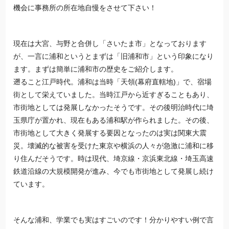
機会に事務所の所在地自慢をさせて下さい！
現在は大宮、与野と合併し「さいたま市」となっております
が、一言に浦和というとまずは「旧浦和市」という印象になり
ます。まずは簡単に浦和市の歴史をご紹介します。
遡ること江戸時代。浦和は当時「天領(幕府直轄地)」で、宿場
街として栄えていました。当時江戸から近すぎることもあり、
市街地としては発展しなかったそうです。その後明治時代に
埼
玉
県庁が置かれ、現在もある浦和駅が作られました。その後、
市街地として大きく発展する要因となったのは実は関東大震
災。壊滅的な被害を受けた
東京
や横浜の人々が急激に浦和に移
り住んだそうです。時は現代、埼京線・京浜東北線・
埼玉
高速
鉄道沿線の大規模開発が進み、今でも市街地として発展し続け
ています。
そんな浦和、学業でも実はすごいのです！分かりやすい例で言