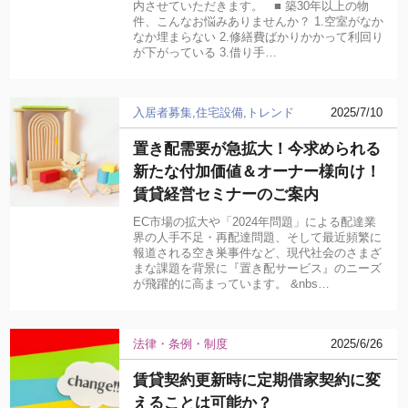
内させていただきます。 ■ 築30年以上の物
件、こんなお悩みありませんか？ 1.空室がなか
なか埋まらない 2.修繕費ばかりかかって利回り
が下がっている 3.借り手…
入居者募集
住宅設備
トレンド
2025/7/10
置き配需要が急拡大！今求められる
新たな付加価値＆オーナー様向け！
賃貸経営セミナーのご案内
EC市場の拡大や「2024年問題」による配達業
界の人手不足・再配達問題、そして最近頻繁に
報道される空き巣事件など、現代社会のさまざ
まな課題を背景に『置き配サービス』のニーズ
が飛躍的に高まっています。 &nbs…
法律・条例・制度
2025/6/26
賃貸契約更新時に定期借家契約に変
えることは可能か？