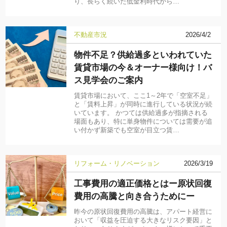
り、長らく続いた低金利時代から…
不動産市況
2026/4/2
物件不足？供給過多といわれていた
賃貸市場の今＆オーナー様向け！バ
ス見学会のご案内
賃貸市場において、ここ1～2年で「空室不足」
と「賃料上昇」が同時に進行している状況が続
いています。 かつては供給過多が指摘される
場面もあり、特に単身物件については需要が追
い付かず新築でも空室が目立つ賃…
リフォーム・リノベーション
2026/3/19
工事費用の適正価格とはー原状回復
費用の高騰と向き合うためにー
昨今の原状回復費用の高騰は、アパート経営に
おいて「収益を圧迫する大きなリスク要因」と