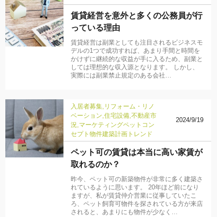
賃貸経営を意外と多くの公務員が行
っている理由
賃貸経営は副業としても注目されるビジネスモ
デルの1つで成功すれば、あまり手間と時間を
かけずに継続的な収益が手に入るため、副業と
しては理想的な収入源となります。 しかし、
実際には副業禁止規定のある会社…
入居者募集
リフォーム・リノ
ベーション
住宅設備
不動産市
2024/9/19
況
マーケティング
ペット
コン
セプト物件
建築計画
トレンド
ペット可の賃貸は本当に高い家賃が
取れるのか？
昨今、ペット可の新築物件が非常に多く建築さ
れているように思います。 20年ほど前になり
ますが、私が賃貸仲介営業に従事していたこ
ろ、ペット飼育可物件を探されている方が来店
されると、あまりにも物件が少なく…