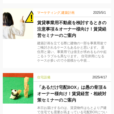
マーケティング
建築計画
2025/5/1
賃貸事業用不動産を検討するときの
注意事項＆オーナー様向け！賃貸経
営セミナーのご案内
建築計画を立てる際に建物の一部を事業用途で
ご検討されるケースもあるかと思います。 居
住用と違い、事業用では借主が求めるものや起
こるトラブルも異なります。 住宅併用になる
ケースが多いので小規模から中規…
住宅設備
2025/4/17
「あるだけ宅配BOX」は愚の骨頂＆
オーナー様向け！賃貸経営・相続対
策セミナーのご案内
本日お届けするのは、賃貸物件はもとより戸建
て住宅でも需要が高まっている宅配BOXについ