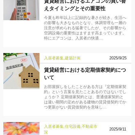
賃貸経営におけるエアコンの買い替
えタイミングとその重要性
今夏も昨年以上に記録的な暑さが続き、生活へ
の影響も大きなものとなり、体調管理も一層の
注意が求められる猛暑でしたが、その影響から
空調設備の重要性はますます高まっています。
特にエアコンは、入居者の快適…
入居者募集
建築計画
2025/9/25
賃貸経営における定期借家契約につ
いて
お部屋探しをしたことがある方は『定期借家契
約』という言葉を見たことあるのではないでし
ょうか？ 定期借家契約とは、普通借家契約と
は違い期間の定めがある建物の賃貸借契約でか
つ更新がない賃貸借契約を意味し…
入居者募集
住宅設備
不動産市
2025/9/11
況