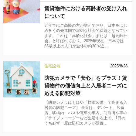
賃貸物件における高齢者の受け入れ
について
近年ではご高齢の方が増えており、日本をはじ
め多くの先進国で深刻な社会的課題となってい
ます。これは「高齢化社会」または「超高齢社
会」と呼ばれており、2025年現在、日本では
65歳以上の人口が全体の約30％近…
住宅設備
2025/8/28
防犯カメラで「安心」をプラス！賃
貸物件の価値向上と入居者ニーズに
応える防犯対策
【防犯カメラはもはや「標準装備」？高まる入
居者の防犯ニーズ】 最近は、デパート、飲食
店、駅構内、バスや電車の車内、商店街や車の
ドライブレコーダーなど生活する上で、1日の
うち必ず一度は防犯カメラが設置…