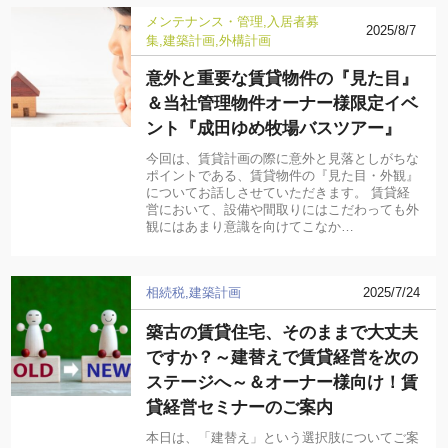
メンテナンス・管理
入居者募
2025/8/7
集
建築計画
外構計画
意外と重要な賃貸物件の『見た目』
＆当社管理物件オーナー様限定イベ
ント『成田ゆめ牧場バスツアー』
今回は、賃貸計画の際に意外と見落としがちな
ポイントである、賃貸物件の『見た目・外観』
についてお話しさせていただきます。 賃貸経
営において、設備や間取りにはこだわっても外
観にはあまり意識を向けてこなか…
相続税
建築計画
2025/7/24
築古の賃貸住宅、そのままで大丈夫
ですか？～建替えで賃貸経営を次の
ステージへ～＆オーナー様向け！賃
貸経営セミナーのご案内
本日は、「建替え」という選択肢についてご案