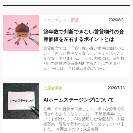
メンテナンス・管理
2026/8/6
築年数で判断できない賃貸物件の資
産価値を左右するポイントとは
賃貸経営では、「築年数が古い物件は価値が低
い」「新しい物件なら安心」と考えられること
が少なくありません。しかし実際には、築年数
だけで建物の価値を判断することはできませ
ん。 例えば、同じ築35年のアパー…
入居者募集
2026/7/16
AIホームステージングについて
近年、AIの普及が目覚ましく、様々な分野で活
用されるようになりました。 不動産業界にお
いても例外なく、AIを活用した情報活用・入居
者募集・管理が行われるようになってまいりま
した。 今回はその中で入居者募…