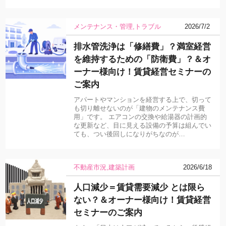
メンテナンス・管理
トラブル
2026/7/2
排水管洗浄は「修繕費」？満室経営
を維持するための「防衛費」？＆オ
ーナー様向け！賃貸経営セミナーの
ご案内
アパートやマンションを経営する上で、切って
も切り離せないのが「建物のメンテナンス費
用」です。 エアコンの交換や給湯器の計画的
な更新など、目に見える設備の予算は組んでい
ても、つい後回しになりがちなのが…
不動産市況
建築計画
2026/6/18
人口減少＝賃貸需要減少 とは限ら
ない？＆オーナー様向け！賃貸経営
セミナーのご案内