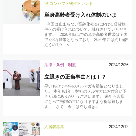
況
コンセプト物件
トレンド
単身高齢者受け入れ体制のいま
今回は止まらない高齢化社会における賃貸物
件への受け入れについて、触れさせていただき
ます。 2020年時点での単身高齢者世帯は全国
で738万世帯となっており、2050年には約1.5倍
近くの1,0 …<…
法律・条例・制度
2024/12/26
立退きの正当事由とは！？
早いもので本年のメルマガも最後となりまし
た。 本年も1年、弊社のメルマガにお付合い下
さり誠にありがとうございます。 来年も皆様
にとって飛躍の年になりますよう祈念致しま
す。 さて、今回は立ち退きに…
入居者募集
2024/12/12