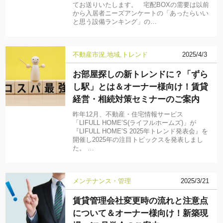
てお送りいたします。 宅配BOXの需要は以前
から入居者ニーズアンケートの「あったらいい
と思う設備ランキング」の…
不動産市況
地域
トレンド
2025/4/3
お部屋探しの新トレンドに？「ずら
し駅」とは＆オーナー様向け！賃貸
経営・相続対策セミナーのご案内
昨年12月、不動産・住宅情報サービス
「LIFULL HOME’S(ライフルホームズ)」が
『LIFULL HOME’S 2025年トレンド発表会』を
開催し2025年の注目トピックスを発表しまし
た。 …
メンテナンス・管理
2025/3/21
賃貸管理会社変更時の流れと注意点
について＆オーナー様向け！新築現