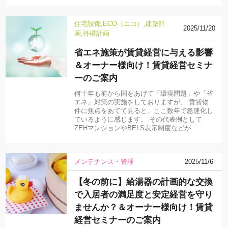
住宅設備
ECO（エコ）
建築計
2025/11/20
画
外構計画
省エネ施策が賃貸経営に与える影響
＆オーナー様向け！賃貸経営セミナ
ーのご案内
何十年も前から国をあげて「環境問題」や「省
エネ」対策の実施をしておりますが、 賃貸物
件に焦点をあてて見ると、ここ数年で急速化し
ているように感じます。 その代表例として
ZEHマンションやBELS表示制度などが…
メンテナンス・管理
2025/11/6
【冬の前に】給湯器の計画的な交換
で入居者の満足度と安定経営を守り
ませんか？＆オーナー様向け！賃貸
経営セミナーのご案内