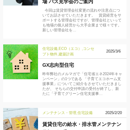
場 バス見学会のご案内
今回は賃貸管理会社変更の流れや注意点につ
いてお話させていただきます。 賃貸経営をサ
ポートする管理会社ですが、管理会社といって
も地場の個人経営から大手企業まで様々です。
新しい管理会社を…
住宅設備
ECO（エコ）
コンセ
2025/3/6
プト物件
建築計画
GX志向型住宅
昨年弊社のメルマガで「住宅省エネ2024年キャ
ンペーン」の1つである 「子育てエコホーム支
援事業」についてご紹介をさせていただきまし
たが、 そちらの交付申請の受付が終了し、新
たに「子育てグリーン住宅支援事…
メンテナンス・管理
住宅設備
2025/2/20
賃貸住宅の給水・排水管メンテナン