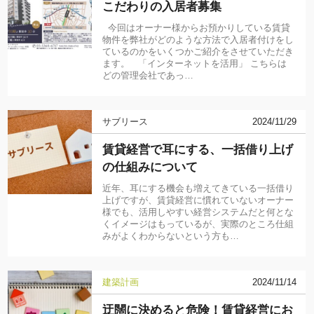
こだわりの入居者募集
今回はオーナー様からお預かりしている賃貸
物件を弊社がどのような方法で入居者付けをし
ているのかをいくつかご紹介をさせていただき
ます。 「インターネットを活用」 こちらは
どの管理会社であっ…
サブリース
2024/11/29
賃貸経営で耳にする、一括借り上げ
の仕組みについて
近年、耳にする機会も増えてきている一括借り
上げですが、賃貸経営に慣れていないオーナー
様でも、活用しやすい経営システムだと何とな
くイメージはもっているが、実際のところ仕組
みがよくわからないという方も…
建築計画
2024/11/14
迂闊に決めると危険！賃貸経営にお