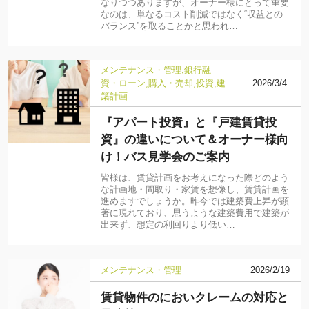
なりつつありますが、オーナー様にとって重要
なのは、単なるコスト削減ではなく“収益との
バランス”を取ることかと思われ…
メンテナンス・管理
銀行融
資・ローン
購入・売却
投資
建
2026/3/4
築計画
『アパート投資』と『戸建賃貸投
資』の違いについて＆オーナー様向
け！バス見学会のご案内
皆様は、賃貸計画をお考えになった際どのよう
な計画地・間取り・家賃を想像し、賃貸計画を
進めますでしょうか。昨今では建築費上昇が顕
著に現れており、思うような建築費用で建築が
出来ず、想定の利回りより低い…
メンテナンス・管理
2026/2/19
賃貸物件のにおいクレームの対応と