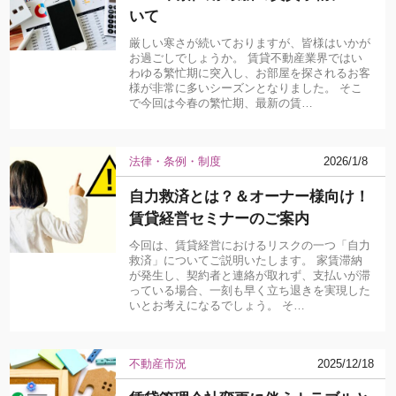
いて
厳しい寒さが続いておりますが、皆様はいかが
お過ごしでしょうか。 賃貸不動産業界ではい
わゆる繁忙期に突入し、お部屋を探されるお客
様が非常に多いシーズンとなりました。 そこ
で今回は今春の繁忙期、最新の賃…
法律・条例・制度
2026/1/8
自力救済とは？＆オーナー様向け！
賃貸経営セミナーのご案内
今回は、賃貸経営におけるリスクの一つ「自力
救済」についてご説明いたします。 家賃滞納
が発生し、契約者と連絡が取れず、支払いが滞
っている場合、一刻も早く立ち退きを実現した
いとお考えになるでしょう。 そ…
不動産市況
2025/12/18