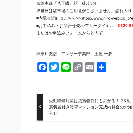
京急本線『八丁畷』駅 徒歩3分
※当日は駐車場のご用意がございません。恐れ入り
■内覧会詳細はこちら>>
https://www.hiro-web.co.jp/
■お申込み・お問合せ先>>フリーダイヤル：
0120-9
または
お申込みフォーム
からどうぞ
神奈川
支店 アンサー事業部 土屋 一夢
Facebook
Twitter
Line
Copy
Email
共
Link
有
受動喫煙対策は賃貸物件にも広がる！？&免
震装置付き賃貸マンション完成内覧会のお知
らせ