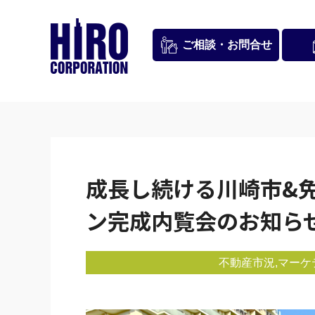
お問合せ
ご相談・
成長し続ける川崎市&
ン完成内覧会のお知ら
不動産市況
マーケ