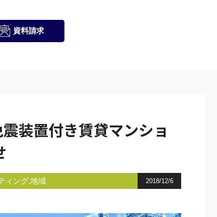
資料請求
免震装置付き賃貸マンショ
せ
ティング
地域
2018/12/6