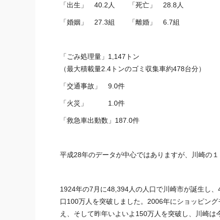
「出生」 40.2人 「死亡」 28.8人
「婚姻」 27.3組 「離婚」 6.7組
「ごみ処理量」1,147トン
（最大積載量2.4トンのゴミ収集車約478台分）
「交通事故」 9.0件
「火災」 1.0件
「救急車出動数」187.0件
平成28年のデータが中心ではありますが、川崎の
1924年の7月に48,394人の人口で川崎市が誕生し
口100万人を突破しました。2006年にショッピ
え、そして昨年いよいよ150万人を突破し、川崎は