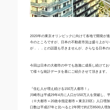
2020年の
東京
オリンピックに向けて各地で開発が進
今のところですが、日本の不動産市況は盛り上がり
が．．．との話題も尽きませんが、さらなる日本の
今回は日本の大都市の中でも急激に成長し続けてお
て様々な統計データを基にご紹介させて頂きます。
『住む人が増え続ける150万人都市！』
川崎市は平成29年4月に人口が150万人を突破し、
（※大都市＝20政令指定都市＋
東京
23区）人口増
口数は平成27年と比べると2年間で約2万8500人