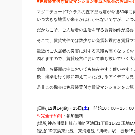
■免震装置付き賃貸マンション完成内覧会のお知ら
マグニチュード7クラスの直下型地震が今後30年に
いつ大きな地震が来るかはわからないですが、いつ
だからこそ、ご入居者の生活を守る賃貸物件が必要
そこで、賃貸物件では数少ない免震装置付き賃貸マ
最近はご入居者の災害に対する意識も高くなってお
図れますので、
賃貸経営
において勝ち抜いていく大
勿論、お部屋の中においても住みやすく使いやすく
後、建築を行う際に加えていただけるアイデアも見
是非この機会に免震装置付き賃貸マンションをご覧
[日時]
12月14(金)・15日(
土
)
開始10：00～15：00
※完全予約制
・参加無料
[場所]
神奈川
県川崎市川崎区池田1丁目11-22
現地MA
[交通]JR京浜東北線・東海道線『川崎』駅 徒歩15