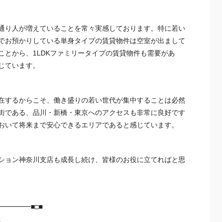
通り人が増えていることを常々実感しております。特に若い
でお預かりしている単身タイプの賃貸物件は空室が出まして
とから、1LDKファミリータイプの賃貸物件も需要があ
じています。
在するからこそ、働き盛りの若い世代が集中することは必然
街である、品川・新橋・
東京
へのアクセスも非常に良好です
おいて将来まで安心できるエリアであると感じています。
ション
神奈川
支店も成長し続け、皆様のお役に立てればと思
━━━━■□■