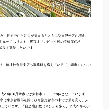
み、世界中から注目が集まるとともに訪日観光客が増え、
を見せております。
東京
オリンピック後の不動産価格
成長を期待したいです。
り、弊社
神奈川
支店も事務所を構えている『川崎市』につい
平成29年10月時点では大都市（※）で8位となっています。
加率は
東京
都区部を除く政令指定都市の中では最も高く、人
増加しています。『自然増加数（※）』も多く、平成27年のデ