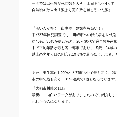
ータでは出生数が死亡数を大きく上回る4,444人
自然増加数＝出生数より死亡数を差し引いた数）
『若い人が多く、出生率・婚姻率も高い！』
平成27年国勢調査では、川崎市への転入者を世代別
約40%、30代が約27%と、20～30代で過半数を
中で平均年齢が最も若い都市であり、15歳～64歳の
以上の老年人口の割合も19.5%で最も低く、若者
また、出生率が1.02%と大都市の中で最も高く、26
市の中で最も高く、31年連続で1位となっています
『大都市川崎の1日』
最後に、面白いデータがありましたのでご紹介しま
化したものになります。