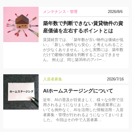
メンテナンス・管理
2026/8/6
築年数で判断できない賃貸物件の資
産価値を左右するポイントとは
賃貸経営では、「築年数が古い物件は価値が低
い」「新しい物件なら安心」と考えられること
が少なくありません。しかし実際には、築年数
だけで建物の価値を判断することはできませ
ん。 例えば、同じ築35年のアパー…
入居者募集
2026/7/16
AIホームステージングについて
近年、AIの普及が目覚ましく、様々な分野で活
用されるようになりました。 不動産業界にお
いても例外なく、AIを活用した情報活用・入居
者募集・管理が行われるようになってまいりま
した。 今回はその中で入居者募…