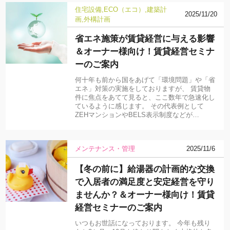
住宅設備
ECO（エコ）
建築計
2025/11/20
画
外構計画
省エネ施策が賃貸経営に与える影響
＆オーナー様向け！賃貸経営セミナ
ーのご案内
何十年も前から国をあげて「環境問題」や「省
エネ」対策の実施をしておりますが、 賃貸物
件に焦点をあてて見ると、ここ数年で急速化し
ているように感じます。 その代表例として
ZEHマンションやBELS表示制度などが…
メンテナンス・管理
2025/11/6
【冬の前に】給湯器の計画的な交換
で入居者の満足度と安定経営を守り
ませんか？＆オーナー様向け！賃貸
経営セミナーのご案内
いつもお世話になっております。 今年も残り