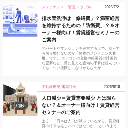
メンテナンス・管理
トラブル
2026/7/2
排水管洗浄は「修繕費」？満室経営
を維持するための「防衛費」？＆オ
ーナー様向け！賃貸経営セミナーの
ご案内
アパートやマンションを経営する上で、切って
も切り離せないのが「建物のメンテナンス費
用」です。 エアコンの交換や給湯器の計画的
な更新など、目に見える設備の予算は組んでい
ても、つい後回しになりがちなのが…
不動産市況
建築計画
2026/6/18
人口減少＝賃貸需要減少 とは限ら
ない？＆オーナー様向け！賃貸経営
セミナーのご案内
よく、「日本は人口が減っているから、賃貸経
営の将来も厳しいのではないか」 というよう