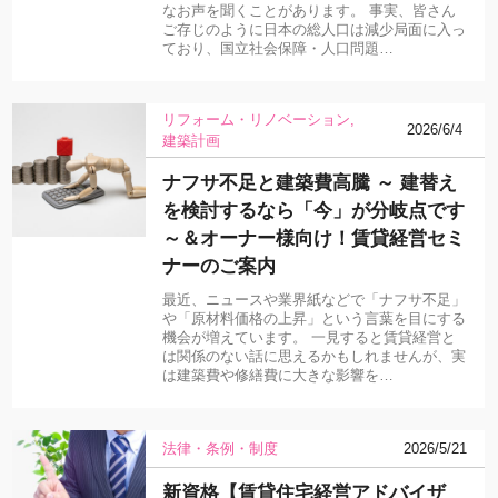
なお声を聞くことがあります。 事実、皆さん
ご存じのように日本の総人口は減少局面に入っ
ており、国立社会保障・人口問題…
リフォーム・リノベーション
2026/6/4
建築計画
ナフサ不足と建築費高騰 ～ 建替え
を検討するなら「今」が分岐点です
～＆オーナー様向け！賃貸経営セミ
ナーのご案内
最近、ニュースや業界紙などで「ナフサ不足」
や「原材料価格の上昇」という言葉を目にする
機会が増えています。 一見すると賃貸経営と
は関係のない話に思えるかもしれませんが、実
は建築費や修繕費に大きな影響を…
法律・条例・制度
2026/5/21
新資格【賃貸住宅経営アドバイザ