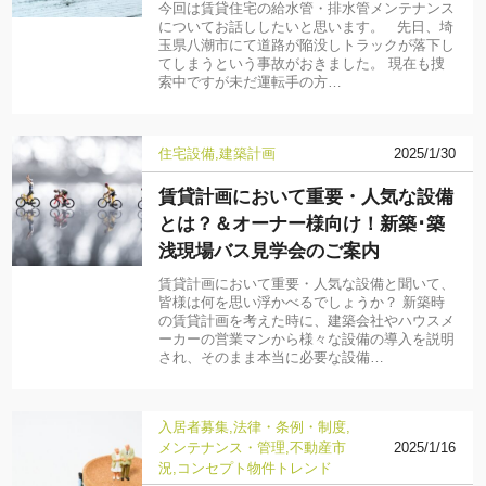
今回は賃貸住宅の給水管・排水管メンテナンス
についてお話ししたいと思います。 先日、埼
玉県八潮市にて道路が陥没しトラックが落下し
てしまうという事故がおきました。 現在も捜
索中ですが未だ運転手の方…
住宅設備
建築計画
2025/1/30
賃貸計画において重要・人気な設備
とは？＆オーナー様向け！新築･築
浅現場バス見学会のご案内
賃貸計画において重要・人気な設備と聞いて、
皆様は何を思い浮かべるでしょうか？ 新築時
の賃貸計画を考えた時に、建築会社やハウスメ
ーカーの営業マンから様々な設備の導入を説明
され、そのまま本当に必要な設備…
入居者募集
法律・条例・制度
メンテナンス・管理
不動産市
2025/1/16
況
コンセプト物件
トレンド