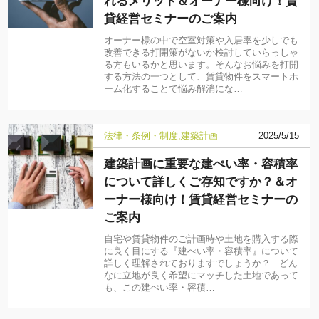
れるメリット＆オーナー様向け！賃
貸経営セミナーのご案内
オーナー様の中で空室対策や入居率を少しでも
改善できる打開策がないか検討していらっしゃ
る方もいるかと思います。そんなお悩みを打開
する方法の一つとして、賃貸物件をスマートホ
ーム化することで悩み解消にな…
法律・条例・制度
建築計画
2025/5/15
建築計画に重要な建ぺい率・容積率
について詳しくご存知ですか？＆オ
ーナー様向け！賃貸経営セミナーの
ご案内
自宅や賃貸物件のご計画時や土地を購入する際
に良く目にする『建ぺい率・容積率』について
詳しく理解されておりますでしょうか？ どん
なに立地が良く希望にマッチした土地であって
も、この建ぺい率・容積…