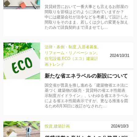
賃貸経営において一番大事とも言えるお部屋の
間取りを皆様はどのように決めていますか？
中には建築会社が法令などを考慮して設計した
間取りをそのまま、若しくは少しの変更を加え
たのみで請負契約まで済ませてし…
法律・条例・制度
入居者募集
リフォーム・リノベーション
2024/10/31
住宅設備
ECO（エコ）
建築計
画
トレンド
新たな省エネラベルの新設について
国交省が普及を推し進める「建築物省エネ法に
基づく 建築物の販売・賃貸時の省エネ性能表
示制度ガイドライン」、いわゆる省エネラベル
による省エネ性能表示ですが、更なる推進を図
るため8月30日に改訂がなされた…
投資
建築計画
2024/10/3