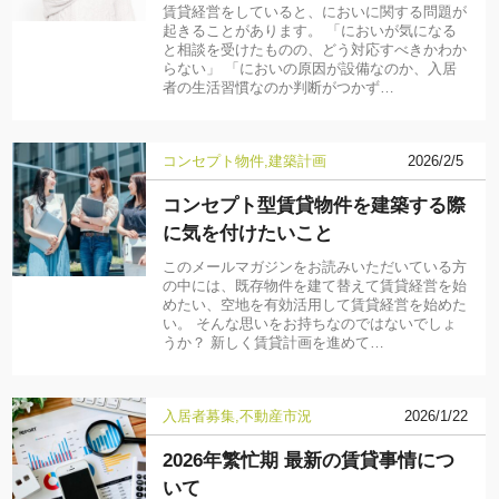
賃貸経営をしていると、においに関する問題が
起きることがあります。 「においが気になる
と相談を受けたものの、どう対応すべきかわか
らない」 「においの原因が設備なのか、入居
者の生活習慣なのか判断がつかず…
コンセプト物件
建築計画
2026/2/5
コンセプト型賃貸物件を建築する際
に気を付けたいこと
このメールマガジンをお読みいただいている方
の中には、既存物件を建て替えて賃貸経営を始
めたい、空地を有効活用して賃貸経営を始めた
い。 そんな思いをお持ちなのではないでしょ
うか？ 新しく賃貸計画を進めて…
入居者募集
不動産市況
2026/1/22
2026年繁忙期 最新の賃貸事情につ
いて