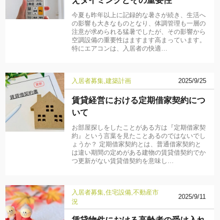
えタイミングとその重要性
今夏も昨年以上に記録的な暑さが続き、生活へ
の影響も大きなものとなり、体調管理も一層の
注意が求められる猛暑でしたが、その影響から
空調設備の重要性はますます高まっています。
特にエアコンは、入居者の快適…
入居者募集
建築計画
2025/9/25
賃貸経営における定期借家契約につ
いて
お部屋探しをしたことがある方は『定期借家契
約』という言葉を見たことあるのではないでし
ょうか？ 定期借家契約とは、普通借家契約と
は違い期間の定めがある建物の賃貸借契約でか
つ更新がない賃貸借契約を意味し…
入居者募集
住宅設備
不動産市
2025/9/11
況