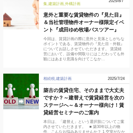
2025/8/7
集
建築計画
外構計画
意外と重要な賃貸物件の『見た目』
＆当社管理物件オーナー様限定イベ
ント『成田ゆめ牧場バスツアー』
今回は、賃貸計画の際に意外と見落としがちな
ポイントである、賃貸物件の『見た目・外観』
についてお話しさせていただきます。 賃貸経
営において、設備や間取りにはこだわっても外
観にはあまり意識を向けてこなか…
相続税
建築計画
2025/7/24
築古の賃貸住宅、そのままで大丈夫
ですか？～建替えで賃貸経営を次の
ステージへ～＆オーナー様向け！賃
貸経営セミナーのご案内
本日は、「建替え」という選択肢についてご案
内させていただきます。 ■ 築30年以上の物
件、こんなお悩みありませんか？ 1.空室がなか