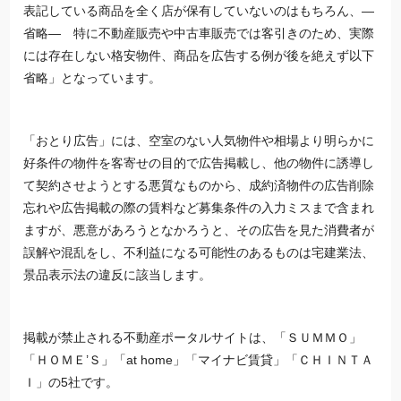
表記している商品を全く店が保有していないのはもちろん、―
省略― 特に不動産販売や中古車販売では客引きのため、実際
には存在しない格安物件、商品を広告する例が後を絶えず以下
省略」となっています。
「おとり広告」には、空室のない人気物件や相場より明らかに
好条件の物件を客寄せの目的で広告掲載し、他の物件に誘導し
て契約させようとする悪質なものから、成約済物件の広告削除
忘れや広告掲載の際の賃料など募集条件の入力ミスまで含まれ
ますが、悪意があろうとなかろうと、その広告を見た消費者が
誤解や混乱をし、不利益になる可能性のあるものは宅建業法、
景品表示法の違反に該当します。
掲載が禁止される不動産ポータルサイトは、「ＳＵＭＭＯ」
「ＨＯＭＥ’Ｓ」「at home」「マイナビ賃貸」「ＣＨＩＮＴＡ
Ｉ」の5社です。