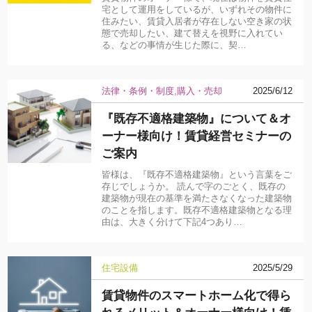
宅として運用をしているが、いずれその物件に
住みたい、賃貸入居者が存在しない空き家の状
態で売却したい、建て替えを視野に入れてい
る、などの事情が生じた際に、契…
法律・条例・制度
購入・売却
2025/6/12
『既存不適格建築物』について＆オ
ーナー様向け！賃貸経営セミナーの
ご案内
皆様は、『既存不適格建築物』という言葉をご
存じでしょうか。 読んで字のごとく、既存の
建築物が現在の基準を満たさなくなった建築物
のことを指します。既存不適格建築物となる理
由は、大きく分けて下記4つあり…
住宅設備
2025/5/29
賃貸物件のスマートホーム化で得ら