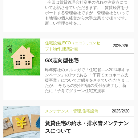
今回は賃貸管理会社変更の流れや注意点につ
いてお話させていただきます。 賃貸経営をサ
ポートする管理会社ですが、管理会社といって
も地場の個人経営から大手企業まで様々です。
新しい管理会社を…
住宅設備
ECO（エコ）
コンセ
2025/3/6
プト物件
建築計画
GX志向型住宅
昨年弊社のメルマガで「住宅省エネ2024年キャ
ンペーン」の1つである 「子育てエコホーム支
援事業」についてご紹介をさせていただきまし
たが、 そちらの交付申請の受付が終了し、新
たに「子育てグリーン住宅支援事…
メンテナンス・管理
住宅設備
2025/2/20
賃貸住宅の給水・排水管メンテナン
スについて