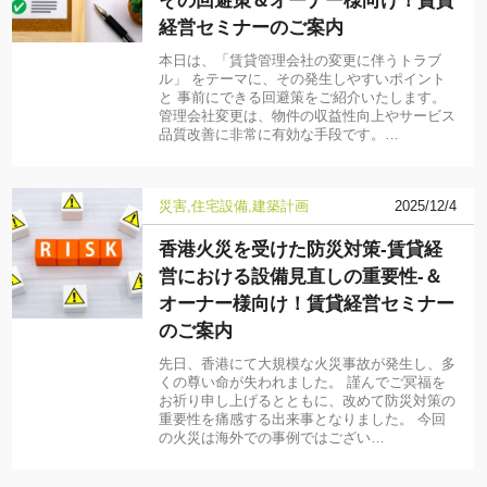
その回避策＆オーナー様向け！賃貸
経営セミナーのご案内
本日は、「賃貸管理会社の変更に伴うトラブ
ル」 をテーマに、その発生しやすいポイント
と 事前にできる回避策をご紹介いたします。
管理会社変更は、物件の収益性向上やサービス
品質改善に非常に有効な手段です。…
災害
住宅設備
建築計画
2025/12/4
香港火災を受けた防災対策-賃貸経
営における設備見直しの重要性-＆
オーナー様向け！賃貸経営セミナー
のご案内
先日、香港にて大規模な火災事故が発生し、多
くの尊い命が失われました。 謹んでご冥福を
お祈り申し上げるとともに、改めて防災対策の
重要性を痛感する出来事となりました。 今回
の火災は海外での事例ではござい…