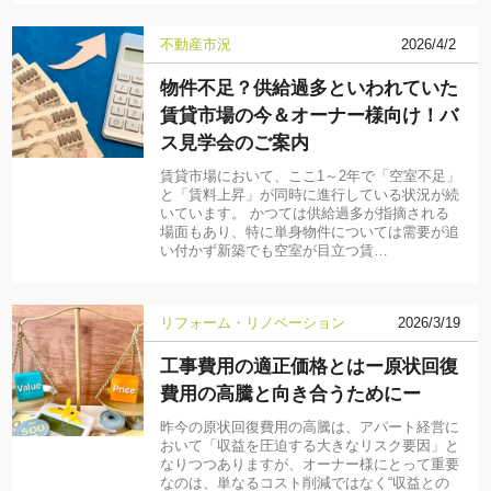
不動産市況
2026/4/2
物件不足？供給過多といわれていた
賃貸市場の今＆オーナー様向け！バ
ス見学会のご案内
賃貸市場において、ここ1～2年で「空室不足」
と「賃料上昇」が同時に進行している状況が続
いています。 かつては供給過多が指摘される
場面もあり、特に単身物件については需要が追
い付かず新築でも空室が目立つ賃…
リフォーム・リノベーション
2026/3/19
工事費用の適正価格とはー原状回復
費用の高騰と向き合うためにー
昨今の原状回復費用の高騰は、アパート経営に
おいて「収益を圧迫する大きなリスク要因」と
なりつつありますが、オーナー様にとって重要
なのは、単なるコスト削減ではなく“収益との