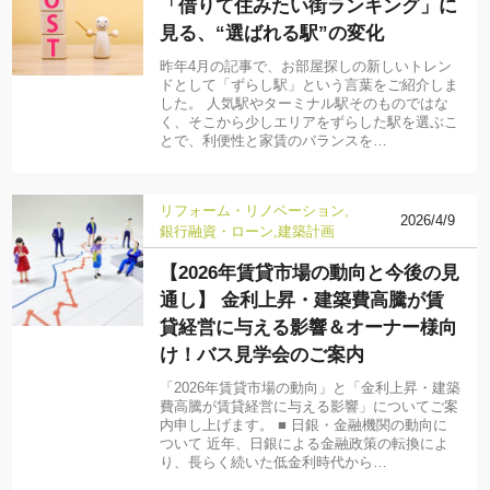
「借りて住みたい街ランキング」に
見る、“選ばれる駅”の変化
昨年4月の記事で、お部屋探しの新しいトレン
ドとして「ずらし駅」という言葉をご紹介しま
した。 人気駅やターミナル駅そのものではな
く、そこから少しエリアをずらした駅を選ぶこ
とで、利便性と家賃のバランスを…
リフォーム・リノベーション
2026/4/9
銀行融資・ローン
建築計画
【2026年賃貸市場の動向と今後の見
通し】 金利上昇・建築費高騰が賃
貸経営に与える影響＆オーナー様向
け！バス見学会のご案内
「2026年賃貸市場の動向」と「金利上昇・建築
費高騰が賃貸経営に与える影響」についてご案
内申し上げます。 ■ 日銀・金融機関の動向に
ついて 近年、日銀による金融政策の転換によ
り、長らく続いた低金利時代から…