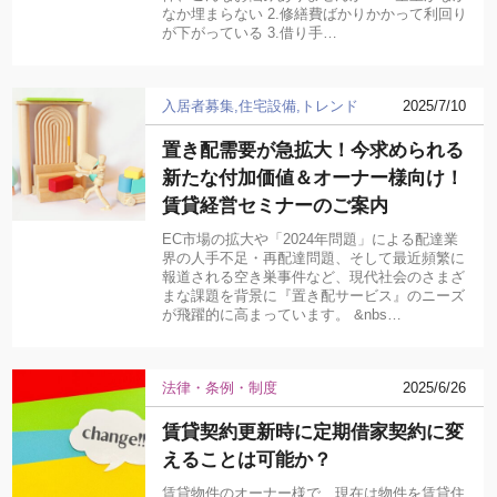
なか埋まらない 2.修繕費ばかりかかって利回り
が下がっている 3.借り手…
入居者募集
住宅設備
トレンド
2025/7/10
置き配需要が急拡大！今求められる
新たな付加価値＆オーナー様向け！
賃貸経営セミナーのご案内
EC市場の拡大や「2024年問題」による配達業
界の人手不足・再配達問題、そして最近頻繁に
報道される空き巣事件など、現代社会のさまざ
まな課題を背景に『置き配サービス』のニーズ
が飛躍的に高まっています。 &nbs…
法律・条例・制度
2025/6/26
賃貸契約更新時に定期借家契約に変
えることは可能か？
賃貸物件のオーナー様で、現在は物件を賃貸住