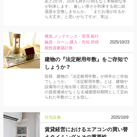
あと2か月。10月も終わり間もなく本格的な冬
が到来します。 厳しい寒さが到来する前に給
湯器を交換しませんか。 「まだお湯が出るか
ら大丈夫」と思いがちですが、実は…
構造
メンテナンス・管理
銀行
融資・ローン
購入・売却
所得
2025/10/23
税
投資
建築計画
建物の『法定耐用年数』をご存知で
しょうか？
皆様、建物の『法定耐用年数』が何年かご存知
でしょうか。 『法定耐用年数』とは、建物や
設備等の土地を除く固定資産について、税務上
の資産価値がなくなる減価償却期間として定め
られた年数のことを指し…
住宅設備
2025/10/9
賃貸経営におけるエアコンの買い替