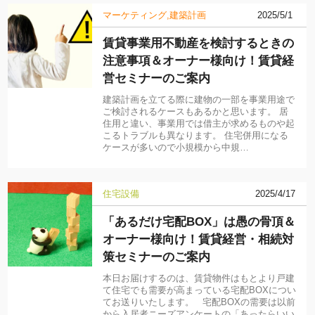
マーケティング
建築計画
2025/5/1
賃貸事業用不動産を検討するときの
注意事項＆オーナー様向け！賃貸経
営セミナーのご案内
建築計画を立てる際に建物の一部を事業用途で
ご検討されるケースもあるかと思います。 居
住用と違い、事業用では借主が求めるものや起
こるトラブルも異なります。 住宅併用になる
ケースが多いので小規模から中規…
住宅設備
2025/4/17
「あるだけ宅配BOX」は愚の骨頂＆
オーナー様向け！賃貸経営・相続対
策セミナーのご案内
本日お届けするのは、賃貸物件はもとより戸建
て住宅でも需要が高まっている宅配BOXについ
てお送りいたします。 宅配BOXの需要は以前
から入居者ニーズアンケートの「あったらいい