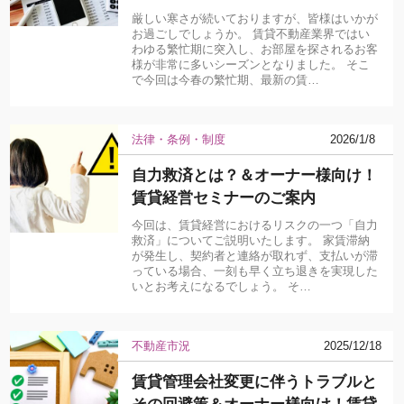
厳しい寒さが続いておりますが、皆様はいかが
お過ごしでしょうか。 賃貸不動産業界ではい
わゆる繁忙期に突入し、お部屋を探されるお客
様が非常に多いシーズンとなりました。 そこ
で今回は今春の繁忙期、最新の賃…
法律・条例・制度
2026/1/8
自力救済とは？＆オーナー様向け！
賃貸経営セミナーのご案内
今回は、賃貸経営におけるリスクの一つ「自力
救済」についてご説明いたします。 家賃滞納
が発生し、契約者と連絡が取れず、支払いが滞
っている場合、一刻も早く立ち退きを実現した
いとお考えになるでしょう。 そ…
不動産市況
2025/12/18
賃貸管理会社変更に伴うトラブルと