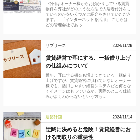
今回はオーナー様からお預かりしている賃貸
物件を弊社がどのような方法で入居者付けをし
ているのかをいくつかご紹介をさせていただき
ます。 「インターネットを活用」 こちらは
どの管理会社であっ…
サブリース
2024/11/29
賃貸経営で耳にする、一括借り上げ
の仕組みについて
近年、耳にする機会も増えてきている一括借り
上げですが、賃貸経営に慣れていないオーナー
様でも、活用しやすい経営システムだと何とな
くイメージはもっているが、実際のところ仕組
みがよくわからないという方も…
建築計画
2024/11/14
迂闊に決めると危険！賃貸経営にお
ける間取りの重要性