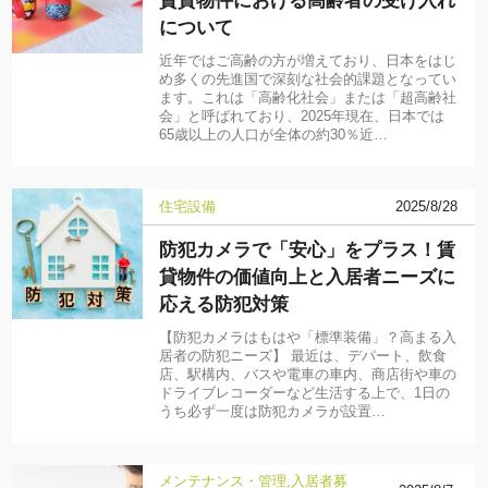
賃貸物件における高齢者の受け入れ
について
近年ではご高齢の方が増えており、日本をはじ
め多くの先進国で深刻な社会的課題となってい
ます。これは「高齢化社会」または「超高齢社
会」と呼ばれており、2025年現在、日本では
65歳以上の人口が全体の約30％近…
住宅設備
2025/8/28
防犯カメラで「安心」をプラス！賃
貸物件の価値向上と入居者ニーズに
応える防犯対策
【防犯カメラはもはや「標準装備」？高まる入
居者の防犯ニーズ】 最近は、デパート、飲食
店、駅構内、バスや電車の車内、商店街や車の
ドライブレコーダーなど生活する上で、1日の
うち必ず一度は防犯カメラが設置…
メンテナンス・管理
入居者募