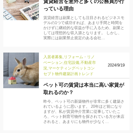
賃貸経営を意外と多くの公務員が行
っている理由
賃貸経営は副業としても注目されるビジネスモ
デルの1つで成功すれば、あまり手間と時間を
かけずに継続的な収益が手に入るため、副業と
しては理想的な収入源となります。 しかし、
実際には副業禁止規定のある会社…
入居者募集
リフォーム・リノ
ベーション
住宅設備
不動産市
2024/9/19
況
マーケティング
ペット
コン
セプト物件
建築計画
トレンド
ペット可の賃貸は本当に高い家賃が
取れるのか？
昨今、ペット可の新築物件が非常に多く建築さ
れているように思います。 20年ほど前になり
ますが、私が賃貸仲介営業に従事していたこ
ろ、ペット飼育可物件を探されている方が来店
されると、あまりにも物件が少なく…