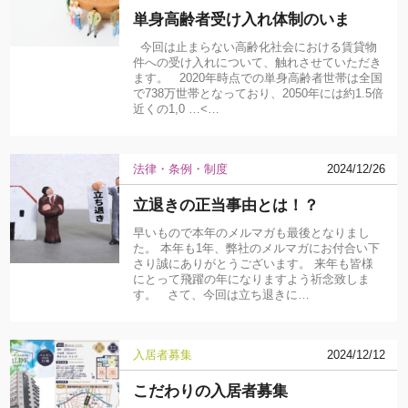
単身高齢者受け入れ体制のいま
今回は止まらない高齢化社会における賃貸物
件への受け入れについて、触れさせていただき
ます。 2020年時点での単身高齢者世帯は全国
で738万世帯となっており、2050年には約1.5倍
近くの1,0 …<…
法律・条例・制度
2024/12/26
立退きの正当事由とは！？
早いもので本年のメルマガも最後となりまし
た。 本年も1年、弊社のメルマガにお付合い下
さり誠にありがとうございます。 来年も皆様
にとって飛躍の年になりますよう祈念致しま
す。 さて、今回は立ち退きに…
入居者募集
2024/12/12
こだわりの入居者募集