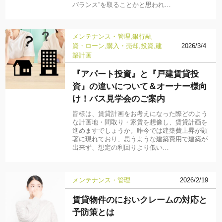
バランス”を取ることかと思われ…
メンテナンス・管理
銀行融
資・ローン
購入・売却
投資
建
2026/3/4
築計画
『アパート投資』と『戸建賃貸投
資』の違いについて＆オーナー様向
け！バス見学会のご案内
皆様は、賃貸計画をお考えになった際どのよう
な計画地・間取り・家賃を想像し、賃貸計画を
進めますでしょうか。昨今では建築費上昇が顕
著に現れており、思うような建築費用で建築が
出来ず、想定の利回りより低い…
メンテナンス・管理
2026/2/19
賃貸物件のにおいクレームの対応と
予防策とは