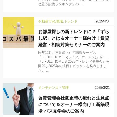
と思う設備ランキング」の…
不動産市況
地域
トレンド
2025/4/3
お部屋探しの新トレンドに？「ずら
し駅」とは＆オーナー様向け！賃貸
経営・相続対策セミナーのご案内
昨年12月、不動産・住宅情報サービス
「LIFULL HOME’S(ライフルホームズ)」が
『LIFULL HOME’S 2025年トレンド発表会』を
開催し2025年の注目トピックスを発表しまし
た。 …
メンテナンス・管理
2025/3/21
賃貸管理会社変更時の流れと注意点
について＆オーナー様向け！新築現
場 バス見学会のご案内