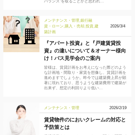
バランス”を取ることかと思われ…
メンテナンス・管理
銀行融
資・ローン
購入・売却
投資
建
2026/3/4
築計画
『アパート投資』と『戸建賃貸投
資』の違いについて＆オーナー様向
け！バス見学会のご案内
皆様は、賃貸計画をお考えになった際どのよう
な計画地・間取り・家賃を想像し、賃貸計画を
進めますでしょうか。昨今では建築費上昇が顕
著に現れており、思うような建築費用で建築が
出来ず、想定の利回りより低い…
メンテナンス・管理
2026/2/19
賃貸物件のにおいクレームの対応と
予防策とは