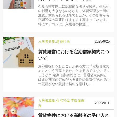
今夏も昨年以上に記録的な暑さが続き、生活へ
の影響も大きなものとなり、体調管理も一層の
注意が求められる猛暑でしたが、その影響から
空調設備の重要性はますます高まっています。
特にエアコンは、入居者の快適…
入居者募集
建築計画
2025/9/25
賃貸経営における定期借家契約につ
いて
お部屋探しをしたことがある方は『定期借家契
約』という言葉を見たことあるのではないでし
ょうか？ 定期借家契約とは、普通借家契約と
は違い期間の定めがある建物の賃貸借契約でか
つ更新がない賃貸借契約を意味し…
入居者募集
住宅設備
不動産市
2025/9/11
況
賃貸物件における高齢者の受け入れ