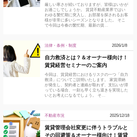
厳しい寒さが続いておりますが、皆様はいかが
お過ごしでしょうか。 賃貸不動産業界ではい
わゆる繁忙期に突入し、お部屋を探されるお客
様が非常に多いシーズンとなりました。 そこ
で今回は今春の繁忙期、最新の賃…
法律・条例・制度
2026/1/8
自力救済とは？＆オーナー様向け！
賃貸経営セミナーのご案内
今回は、賃貸経営におけるリスクの一つ「自力
救済」についてご説明いたします。 家賃滞納
が発生し、契約者と連絡が取れず、支払いが滞
っている場合、一刻も早く立ち退きを実現した
いとお考えになるでしょう。 そ…
不動産市況
2025/12/18
賃貸管理会社変更に伴うトラブルと
その回避策＆オーナー様向け！賃貸