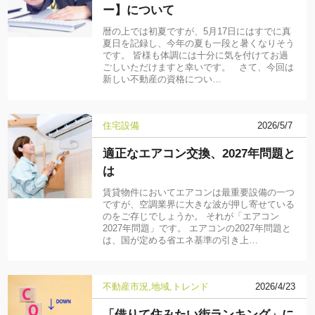
ー】について
暦の上では初夏ですが、5月17日にはすでに真
夏日を記録し、今年の夏も一段と暑くなりそう
です。 皆様も体調には十分に気を付けてお過
ごしいただけますと幸いです。 さて、今回は
新しい不動産の資格につい…
住宅設備
2026/5/7
適正なエアコン交換、2027年問題と
は
賃貸物件においてエアコンは最重要設備の一つ
ですが、空調業界に大きな波が押し寄せている
のをご存じでしょうか。 それが「エアコン
2027年問題」です。 エアコンの2027年問題と
は、国が定める省エネ基準の引き上…
不動産市況
地域
トレンド
2026/4/23
「借りて住みたい街ランキング」に