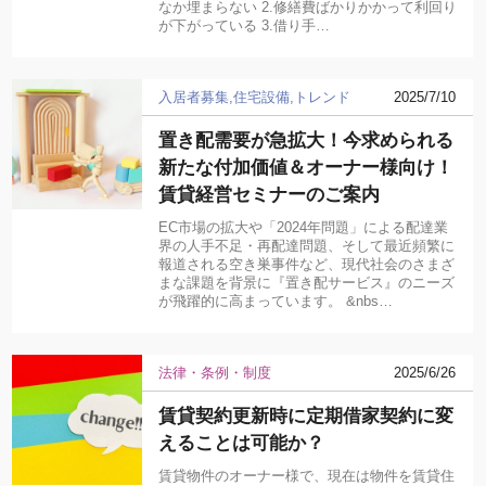
なか埋まらない 2.修繕費ばかりかかって利回り
が下がっている 3.借り手…
入居者募集
住宅設備
トレンド
2025/7/10
置き配需要が急拡大！今求められる
新たな付加価値＆オーナー様向け！
賃貸経営セミナーのご案内
EC市場の拡大や「2024年問題」による配達業
界の人手不足・再配達問題、そして最近頻繁に
報道される空き巣事件など、現代社会のさまざ
まな課題を背景に『置き配サービス』のニーズ
が飛躍的に高まっています。 &nbs…
法律・条例・制度
2025/6/26
賃貸契約更新時に定期借家契約に変
えることは可能か？
賃貸物件のオーナー様で、現在は物件を賃貸住