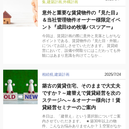
集
建築計画
外構計画
意外と重要な賃貸物件の『見た目』
＆当社管理物件オーナー様限定イベ
ント『成田ゆめ牧場バスツアー』
今回は、賃貸計画の際に意外と見落としがちな
ポイントである、賃貸物件の『見た目・外観』
についてお話しさせていただきます。 賃貸経
営において、設備や間取りにはこだわっても外
観にはあまり意識を向けてこなか…
相続税
建築計画
2025/7/24
築古の賃貸住宅、そのままで大丈夫
ですか？～建替えで賃貸経営を次の
ステージへ～＆オーナー様向け！賃
貸経営セミナーのご案内
本日は、「建替え」という選択肢についてご案
内させていただきます。 ■ 築30年以上の物
件、こんなお悩みありませんか？ 1.空室がなか