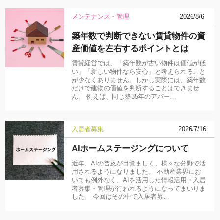
メンテナンス・管理
2026/8/6
築年数で判断できない賃貸物件の資
産価値を左右するポイントとは
賃貸経営では、「築年数が古い物件は価値が低
い」「新しい物件なら安心」と考えられること
が少なくありません。しかし実際には、築年数
だけで建物の価値を判断することはできませ
ん。 例えば、同じ築35年のアパー…
入居者募集
2026/7/16
AIホームステージングについて
近年、AIの普及が目覚ましく、様々な分野で活
用されるようになりました。 不動産業界にお
いても例外なく、AIを活用した情報活用・入居
者募集・管理が行われるようになってまいりま
した。 今回はその中で入居者募…