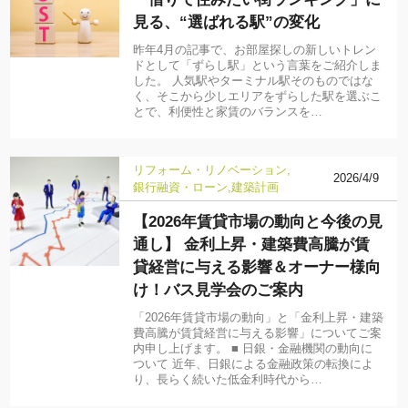
見る、“選ばれる駅”の変化
昨年4月の記事で、お部屋探しの新しいトレン
ドとして「ずらし駅」という言葉をご紹介しま
した。 人気駅やターミナル駅そのものではな
く、そこから少しエリアをずらした駅を選ぶこ
とで、利便性と家賃のバランスを…
リフォーム・リノベーション
2026/4/9
銀行融資・ローン
建築計画
【2026年賃貸市場の動向と今後の見
通し】 金利上昇・建築費高騰が賃
貸経営に与える影響＆オーナー様向
け！バス見学会のご案内
「2026年賃貸市場の動向」と「金利上昇・建築
費高騰が賃貸経営に与える影響」についてご案
内申し上げます。 ■ 日銀・金融機関の動向に
ついて 近年、日銀による金融政策の転換によ
り、長らく続いた低金利時代から…