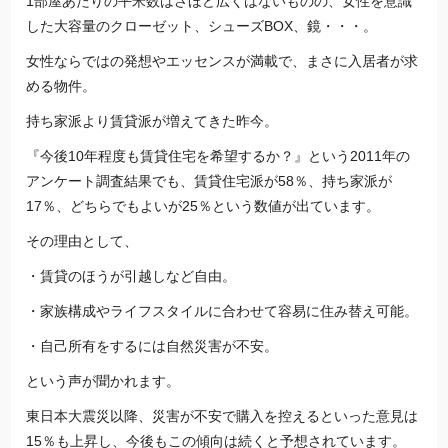
1部屋あたりの平米数はさほど広くはないものの、女性を意識
した大容量のクローゼット、シューズBOX、鏡・・・。
女性ならではの発想やエッセンスが満載で、まさに入居者が求
める物件。
持ち家派より賃貸派が増えてきた昨今。
『今後10年程度も賃貸住宅を希望するか？』という2011年の
アンケート調査結果でも、賃貸住宅派が58％、持ち家派が
17％、どちらでもよいが25％という数値が出ています。
その理由として、
・賃貸のほうが引越しなど自由。
・家族構成やライフスタイルに合わせて容易に住み替え可能。
・自己所有をするには自然災害が不安。
という声が聞かれます。
東日本大震災以降、災害が不安で購入を控えるといった意見は
15％も上昇し、今後もこの傾向は続くと予想されています。