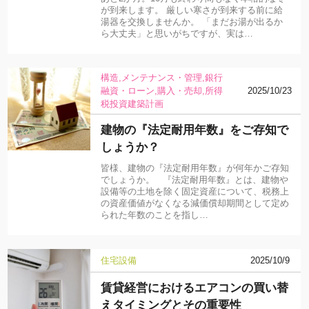
が到来します。 厳しい寒さが到来する前に給
湯器を交換しませんか。 「まだお湯が出るか
ら大丈夫」と思いがちですが、実は…
構造
メンテナンス・管理
銀行
融資・ローン
購入・売却
所得
2025/10/23
税
投資
建築計画
建物の『法定耐用年数』をご存知で
しょうか？
皆様、建物の『法定耐用年数』が何年かご存知
でしょうか。 『法定耐用年数』とは、建物や
設備等の土地を除く固定資産について、税務上
の資産価値がなくなる減価償却期間として定め
られた年数のことを指し…
住宅設備
2025/10/9
賃貸経営におけるエアコンの買い替
えタイミングとその重要性