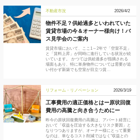
不動産市況
2026/4/2
物件不足？供給過多といわれていた
賃貸市場の今＆オーナー様向け！バ
ス見学会のご案内
賃貸市場において、ここ1～2年で「空室不足」
と「賃料上昇」が同時に進行している状況が続
いています。 かつては供給過多が指摘される
場面もあり、特に単身物件については需要が追
い付かず新築でも空室が目立つ賃…
リフォーム・リノベーション
2026/3/19
工事費用の適正価格とはー原状回復
費用の高騰と向き合うためにー
昨今の原状回復費用の高騰は、アパート経営に
おいて「収益を圧迫する大きなリスク要因」と
なりつつありますが、オーナー様にとって重要
なのは、単なるコスト削減ではなく“収益との