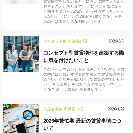
賃貸経営をしていると、においに関する問題が
起きることがあります。 「においが気になる
と相談を受けたものの、どう対応すべきかわか
らない」 「においの原因が設備なのか、入居
者の生活習慣なのか判断がつかず…
コンセプト物件
建築計画
2026/2/5
コンセプト型賃貸物件を建築する際
に気を付けたいこと
このメールマガジンをお読みいただいている方
の中には、既存物件を建て替えて賃貸経営を始
めたい、空地を有効活用して賃貸経営を始めた
い。 そんな思いをお持ちなのではないでしょ
うか？ 新しく賃貸計画を進めて…
入居者募集
不動産市況
2026/1/22
2026年繁忙期 最新の賃貸事情につ
いて