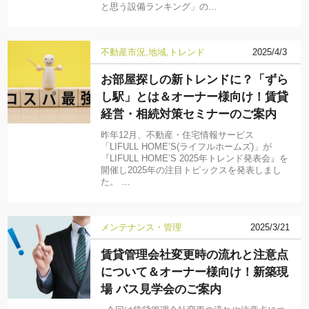
と思う設備ランキング」の…
不動産市況
地域
トレンド
2025/4/3
お部屋探しの新トレンドに？「ずら
し駅」とは＆オーナー様向け！賃貸
経営・相続対策セミナーのご案内
昨年12月、不動産・住宅情報サービス
「LIFULL HOME’S(ライフルホームズ)」が
『LIFULL HOME’S 2025年トレンド発表会』を
開催し2025年の注目トピックスを発表しまし
た。 …
メンテナンス・管理
2025/3/21
賃貸管理会社変更時の流れと注意点
について＆オーナー様向け！新築現
場 バス見学会のご案内