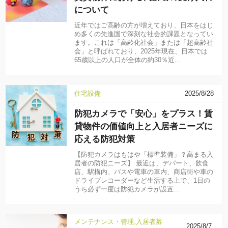
について
近年ではご高齢の方が増えており、日本をはじ
め多くの先進国で深刻な社会的課題となってい
ます。これは「高齢化社会」または「超高齢社
会」と呼ばれており、2025年現在、日本では
65歳以上の人口が全体の約30％近…
住宅設備
2025/8/28
防犯カメラで「安心」をプラス！賃
貸物件の価値向上と入居者ニーズに
応える防犯対策
【防犯カメラはもはや「標準装備」？高まる入
居者の防犯ニーズ】 最近は、デパート、飲食
店、駅構内、バスや電車の車内、商店街や車の
ドライブレコーダーなど生活する上で、1日の
うち必ず一度は防犯カメラが設置…
メンテナンス・管理
入居者募
2025/8/7