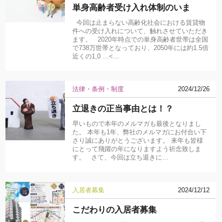
単身高齢者受け入れ体制のいま
今回は止まらない高齢化社会における賃貸物
件への受け入れについて、触れさせていただき
ます。 2020年時点での単身高齢者世帯は全国
で738万世帯となっており、2050年には約1.5倍
近くの1,0 …<…
法律・条例・制度
2024/12/26
立退きの正当事由とは！？
早いもので本年のメルマガも最後となりまし
た。 本年も1年、弊社のメルマガにお付合い下
さり誠にありがとうございます。 来年も皆様
にとって飛躍の年になりますよう祈念致しま
す。 さて、今回は立ち退きに…
入居者募集
2024/12/12
こだわりの入居者募集