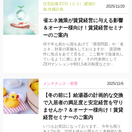
住宅設備
ECO（エコ）
建築計
2025/11/20
画
外構計画
省エネ施策が賃貸経営に与える影響
＆オーナー様向け！賃貸経営セミナ
ーのご案内
何十年も前から国をあげて「環境問題」や「省
エネ」対策の実施をしておりますが、 賃貸物
件に焦点をあてて見ると、ここ数年で急速化し
ているように感じます。 その代表例として
ZEHマンションやBELS表示制度などが…
メンテナンス・管理
2025/11/6
【冬の前に】給湯器の計画的な交換
で入居者の満足度と安定経営を守り
ませんか？＆オーナー様向け！賃貸
経営セミナーのご案内
いつもお世話になっております。 今年も残り
あと2か月。10月も終わり間もなく本格的な冬