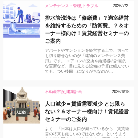
メンテナンス・管理
トラブル
2026/7/2
排水管洗浄は「修繕費」？満室経営
を維持するための「防衛費」？＆オ
ーナー様向け！賃貸経営セミナーの
ご案内
アパートやマンションを経営する上で、切って
も切り離せないのが「建物のメンテナンス費
用」です。 エアコンの交換や給湯器の計画的
な更新など、目に見える設備の予算は組んでい
ても、つい後回しになりがちなのが…
不動産市況
建築計画
2026/6/18
人口減少＝賃貸需要減少 とは限ら
ない？＆オーナー様向け！賃貸経営
セミナーのご案内
よく、「日本は人口が減っているから、賃貸経
営の将来も厳しいのではないか」 というよう