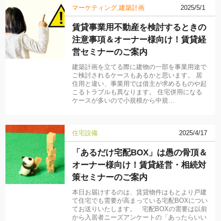
マーケティング
建築計画
2025/5/1
賃貸事業用不動産を検討するときの
注意事項＆オーナー様向け！賃貸経
営セミナーのご案内
建築計画を立てる際に建物の一部を事業用途で
ご検討されるケースもあるかと思います。 居
住用と違い、事業用では借主が求めるものや起
こるトラブルも異なります。 住宅併用になる
ケースが多いので小規模から中規…
住宅設備
2025/4/17
「あるだけ宅配BOX」は愚の骨頂＆
オーナー様向け！賃貸経営・相続対
策セミナーのご案内
本日お届けするのは、賃貸物件はもとより戸建
て住宅でも需要が高まっている宅配BOXについ
てお送りいたします。 宅配BOXの需要は以前
から入居者ニーズアンケートの「あったらいい