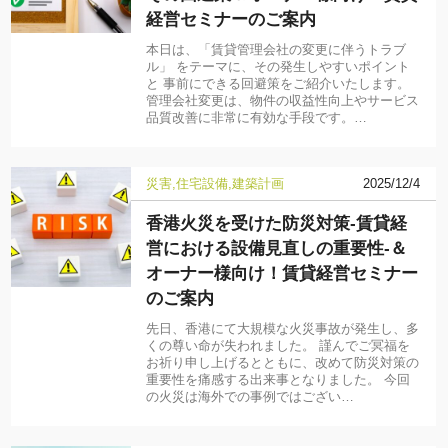
経営セミナーのご案内
本日は、「賃貸管理会社の変更に伴うトラブ
ル」 をテーマに、その発生しやすいポイント
と 事前にできる回避策をご紹介いたします。
管理会社変更は、物件の収益性向上やサービス
品質改善に非常に有効な手段です。…
災害
住宅設備
建築計画
2025/12/4
香港火災を受けた防災対策-賃貸経
営における設備見直しの重要性-＆
オーナー様向け！賃貸経営セミナー
のご案内
先日、香港にて大規模な火災事故が発生し、多
くの尊い命が失われました。 謹んでご冥福を
お祈り申し上げるとともに、改めて防災対策の
重要性を痛感する出来事となりました。 今回
の火災は海外での事例ではござい…