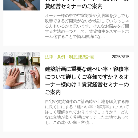
貸経営セミナーのご案内
オーナー様の中で空室対策や入居率を少しでも
改善できる打開策がないか検討していらっしゃ
る方もいるかと思います。そんなお悩みを打開
する方法の一つとして、賃貸物件をスマートホ
ーム化することで悩み解消にな…
法律・条例・制度
建築計画
2025/5/15
建築計画に重要な建ぺい率・容積率
について詳しくご存知ですか？＆オ
ーナー様向け！賃貸経営セミナーの
ご案内
自宅や賃貸物件のご計画時や土地を購入する際
に良く目にする『建ぺい率・容積率』について
詳しく理解されておりますでしょうか？ どん
なに立地が良く希望にマッチした土地であって
も、この建ぺい率・容積…