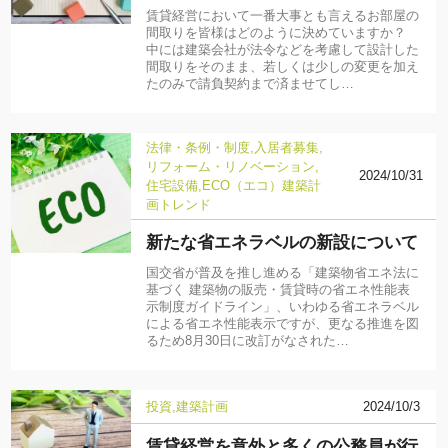
賃貸経営において一番大事とも言えるお部屋の
間取りを皆様はどのように決めていますか？
中には建築会社が法令などを考慮して設計した
間取りをそのまま、若しくは少しの変更を加え
たのみで請負契約まで済ませてし…
法律・条例・制度
入居者募集
リフォーム・リノベーション
2024/10/31
住宅設備
ECO（エコ）
建築計
画
トレンド
新たな省エネラベルの新設について
国交省が普及を推し進める「建築物省エネ法に
基づく 建築物の販売・賃貸時の省エネ性能表
示制度ガイドライン」、いわゆる省エネラベル
による省エネ性能表示ですが、更なる推進を図
るため8月30日に改訂がなされた…
投資
建築計画
2024/10/3
賃貸経営を意外と多くの公務員が行