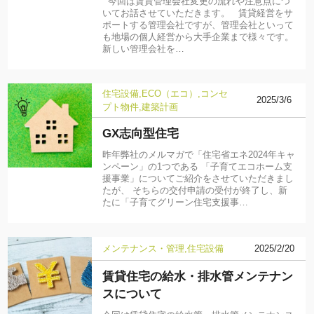
今回は賃貸管理会社変更の流れや注意点につ
いてお話させていただきます。 賃貸経営をサ
ポートする管理会社ですが、管理会社といって
も地場の個人経営から大手企業まで様々です。
新しい管理会社を…
住宅設備
ECO（エコ）
コンセ
2025/3/6
プト物件
建築計画
GX志向型住宅
昨年弊社のメルマガで「住宅省エネ2024年キャ
ンペーン」の1つである 「子育てエコホーム支
援事業」についてご紹介をさせていただきまし
たが、 そちらの交付申請の受付が終了し、新
たに「子育てグリーン住宅支援事…
メンテナンス・管理
住宅設備
2025/2/20
賃貸住宅の給水・排水管メンテナン
スについて