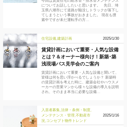
今回は賃貸住宅の給水管・排水管メンテナンス
についてお話ししたいと思います。 先日、埼
玉県八潮市にて道路が陥没しトラックが落下し
てしまうという事故がおきました。 現在も捜
索中ですが未だ運転手の方…
住宅設備
建築計画
2025/1/30
賃貸計画において重要・人気な設備
とは？＆オーナー様向け！新築･築
浅現場バス見学会のご案内
賃貸計画において重要・人気な設備と聞いて、
皆様は何を思い浮かべるでしょうか？ 新築時
の賃貸計画を考えた時に、建築会社やハウスメ
ーカーの営業マンから様々な設備の導入を説明
され、そのまま本当に必要な設備…
入居者募集
法律・条例・制度
メンテナンス・管理
不動産市
2025/1/16
況
コンセプト物件
トレンド