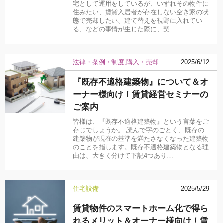
宅として運用をしているが、いずれその物件に
住みたい、賃貸入居者が存在しない空き家の状
態で売却したい、建て替えを視野に入れてい
る、などの事情が生じた際に、契…
法律・条例・制度
購入・売却
2025/6/12
『既存不適格建築物』について＆オ
ーナー様向け！賃貸経営セミナーの
ご案内
皆様は、『既存不適格建築物』という言葉をご
存じでしょうか。 読んで字のごとく、既存の
建築物が現在の基準を満たさなくなった建築物
のことを指します。既存不適格建築物となる理
由は、大きく分けて下記4つあり…
住宅設備
2025/5/29
賃貸物件のスマートホーム化で得ら
れるメリット＆オーナー様向け！賃