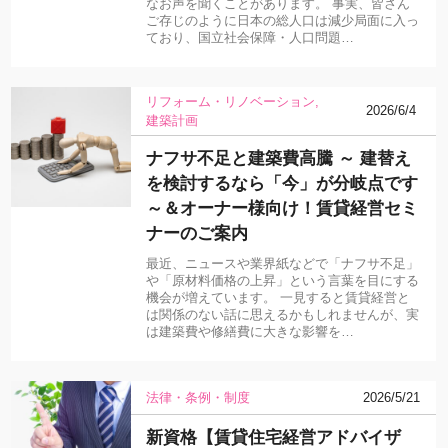
なお声を聞くことがあります。 事実、皆さん
ご存じのように日本の総人口は減少局面に入っ
ており、国立社会保障・人口問題…
リフォーム・リノベーション
2026/6/4
建築計画
ナフサ不足と建築費高騰 ～ 建替え
を検討するなら「今」が分岐点です
～＆オーナー様向け！賃貸経営セミ
ナーのご案内
最近、ニュースや業界紙などで「ナフサ不足」
や「原材料価格の上昇」という言葉を目にする
機会が増えています。 一見すると賃貸経営と
は関係のない話に思えるかもしれませんが、実
は建築費や修繕費に大きな影響を…
法律・条例・制度
2026/5/21
新資格【賃貸住宅経営アドバイザ