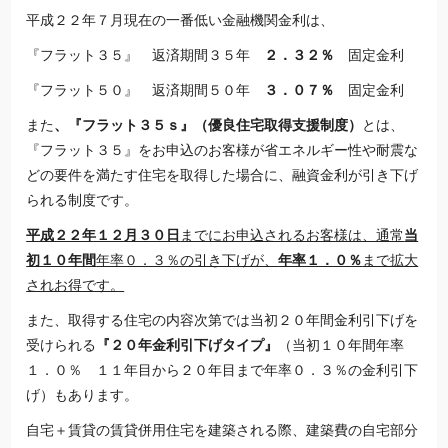
平成２２年７月現在の一番低い金融機関金利は、
『フラット３５』 返済期間３５年
２．３２％
固定金利
『フラット５０』 返済期間５０年
３．０７％
固定金利
また
、『フラット３５ｓ』（優良住宅取得支援制度）
とは、
『フラット３５』をお申込のお客様が省エネルギー性や耐震な
どの要件を満たす住宅を取得した場合に、融資金利が引き下げ
られる制度です。
平成２２年１２月３０日
までにお申込されるお客様は、通常
当
初１０年間
年率０．３％の引き下げが、
年率１．０％
まで拡大
されお得です。
また、取得する住宅の内容次第では当初２０年間金利引下げを
受けられる
『２０年金利引下げタイプ』
（当初１０年間年率
１．０％ １１年目から２０年目まで年率０．３％の金利引下
げ）もあります。
自宅＋賃貸の賃貸併用住宅を建築される際、建築費の自宅部分