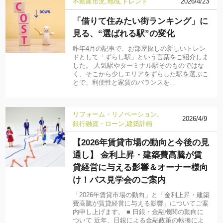
不動産市況
地域
トレンド
2026/4/23
「借りて住みたい街ランキング」に
見る、“選ばれる駅”の変化
昨年4月の記事で、お部屋探しの新しいトレン
ドとして「ずらし駅」という言葉をご紹介しま
した。 人気駅やターミナル駅そのものではな
く、そこから少しエリアをずらした駅を選ぶこ
とで、利便性と家賃のバランスを…
リフォーム・リノベーション
2026/4/9
銀行融資・ローン
建築計画
【2026年賃貸市場の動向と今後の見
通し】 金利上昇・建築費高騰が賃
貸経営に与える影響＆オーナー様向
け！バス見学会のご案内
「2026年賃貸市場の動向」と「金利上昇・建築
費高騰が賃貸経営に与える影響」についてご案
内申し上げます。 ■ 日銀・金融機関の動向に
ついて 近年、日銀による金融政策の転換によ