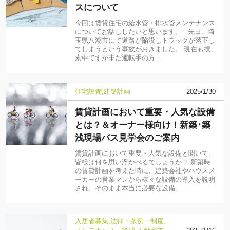
スについて
今回は賃貸住宅の給水管・排水管メンテナンス
についてお話ししたいと思います。 先日、埼
玉県八潮市にて道路が陥没しトラックが落下し
てしまうという事故がおきました。 現在も捜
索中ですが未だ運転手の方…
住宅設備
建築計画
2025/1/30
賃貸計画において重要・人気な設備
とは？＆オーナー様向け！新築･築
浅現場バス見学会のご案内
賃貸計画において重要・人気な設備と聞いて、
皆様は何を思い浮かべるでしょうか？ 新築時
の賃貸計画を考えた時に、建築会社やハウスメ
ーカーの営業マンから様々な設備の導入を説明
され、そのまま本当に必要な設備…
入居者募集
法律・条例・制度