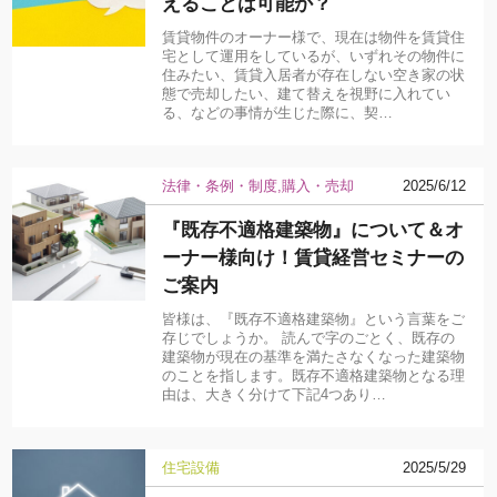
えることは可能か？
賃貸物件のオーナー様で、現在は物件を賃貸住
宅として運用をしているが、いずれその物件に
住みたい、賃貸入居者が存在しない空き家の状
態で売却したい、建て替えを視野に入れてい
る、などの事情が生じた際に、契…
法律・条例・制度
購入・売却
2025/6/12
『既存不適格建築物』について＆オ
ーナー様向け！賃貸経営セミナーの
ご案内
皆様は、『既存不適格建築物』という言葉をご
存じでしょうか。 読んで字のごとく、既存の
建築物が現在の基準を満たさなくなった建築物
のことを指します。既存不適格建築物となる理
由は、大きく分けて下記4つあり…
住宅設備
2025/5/29