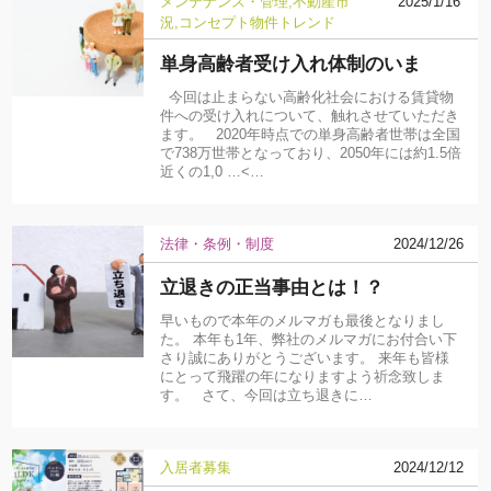
メンテナンス・管理
不動産市
2025/1/16
況
コンセプト物件
トレンド
単身高齢者受け入れ体制のいま
今回は止まらない高齢化社会における賃貸物
件への受け入れについて、触れさせていただき
ます。 2020年時点での単身高齢者世帯は全国
で738万世帯となっており、2050年には約1.5倍
近くの1,0 …<…
法律・条例・制度
2024/12/26
立退きの正当事由とは！？
早いもので本年のメルマガも最後となりまし
た。 本年も1年、弊社のメルマガにお付合い下
さり誠にありがとうございます。 来年も皆様
にとって飛躍の年になりますよう祈念致しま
す。 さて、今回は立ち退きに…
入居者募集
2024/12/12