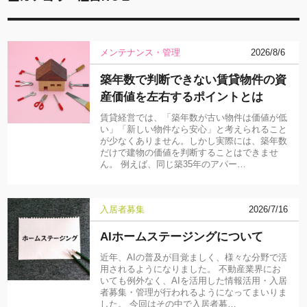
メンテナンス・管理
2026/8/6
築年数で判断できない賃貸物件の資
産価値を左右するポイントとは
賃貸経営では、「築年数が古い物件は価値が低
い」「新しい物件なら安心」と考えられること
が少なくありません。しかし実際には、築年数
だけで建物の価値を判断することはできませ
ん。 例えば、同じ築35年のアパー…
入居者募集
2026/7/16
AIホームステージングについて
近年、AIの普及が目覚ましく、様々な分野で活
用されるようになりました。 不動産業界にお
いても例外なく、AIを活用した情報活用・入居
者募集・管理が行われるようになってまいりま
した。 今回はその中で入居者募…