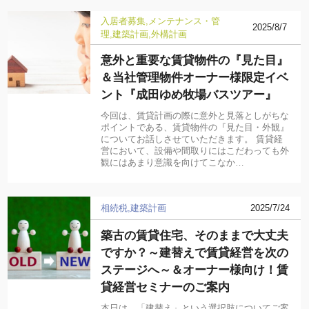
入居者募集
メンテナンス・管
2025/8/7
理
建築計画
外構計画
意外と重要な賃貸物件の『見た目』
＆当社管理物件オーナー様限定イベ
ント『成田ゆめ牧場バスツアー』
今回は、賃貸計画の際に意外と見落としがちな
ポイントである、賃貸物件の『見た目・外観』
についてお話しさせていただきます。 賃貸経
営において、設備や間取りにはこだわっても外
観にはあまり意識を向けてこなか…
相続税
建築計画
2025/7/24
築古の賃貸住宅、そのままで大丈夫
ですか？～建替えで賃貸経営を次の
ステージへ～＆オーナー様向け！賃
貸経営セミナーのご案内
本日は、「建替え」という選択肢についてご案