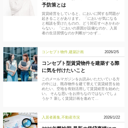
予防策とは
賃貸経営をしていると、においに関する問題が
起きることがあります。 「においが気になる
と相談を受けたものの、どう対応すべきかわか
らない」 「においの原因が設備なのか、入居
者の生活習慣なのか判断がつかず…
コンセプト物件
建築計画
2026/2/5
コンセプト型賃貸物件を建築する際
に気を付けたいこと
このメールマガジンをお読みいただいている方
の中には、既存物件を建て替えて賃貸経営を始
めたい、空地を有効活用して賃貸経営を始めた
い。 そんな思いをお持ちなのではないでしょ
うか？ 新しく賃貸計画を進めて…
入居者募集
不動産市況
2026/1/22