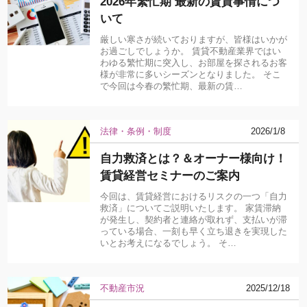
2026年繁忙期 最新の賃貸事情につ
いて
厳しい寒さが続いておりますが、皆様はいかが
お過ごしでしょうか。 賃貸不動産業界ではい
わゆる繁忙期に突入し、お部屋を探されるお客
様が非常に多いシーズンとなりました。 そこ
で今回は今春の繁忙期、最新の賃…
法律・条例・制度
2026/1/8
自力救済とは？＆オーナー様向け！
賃貸経営セミナーのご案内
今回は、賃貸経営におけるリスクの一つ「自力
救済」についてご説明いたします。 家賃滞納
が発生し、契約者と連絡が取れず、支払いが滞
っている場合、一刻も早く立ち退きを実現した
いとお考えになるでしょう。 そ…
不動産市況
2025/12/18