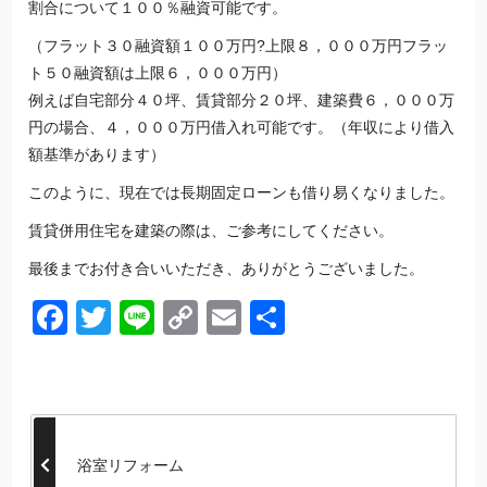
割合について１００％融資可能です。
（フラット３０融資額１００万円?上限８，０００万円フラッ
ト５０融資額は上限６，０００万円）
例えば自宅部分４０坪、賃貸部分２０坪、建築費６，０００万
円の場合、４，０００万円借入れ可能です。（年収により借入
額基準があります）
このように、現在では長期固定ローンも借り易くなりました。
賃貸併用住宅を建築の際は、ご参考にしてください。
最後までお付き合いいただき、ありがとうございました。
Facebook
Twitter
Line
Copy
Email
共
Link
有
浴室リフォーム