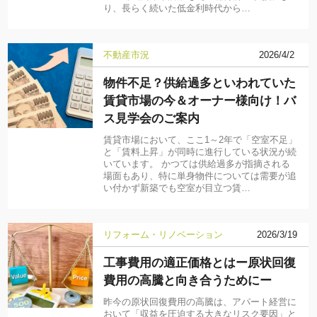
り、長らく続いた低金利時代から…
不動産市況
2026/4/2
物件不足？供給過多といわれていた
賃貸市場の今＆オーナー様向け！バ
ス見学会のご案内
賃貸市場において、ここ1～2年で「空室不足」
と「賃料上昇」が同時に進行している状況が続
いています。 かつては供給過多が指摘される
場面もあり、特に単身物件については需要が追
い付かず新築でも空室が目立つ賃…
リフォーム・リノベーション
2026/3/19
工事費用の適正価格とはー原状回復
費用の高騰と向き合うためにー
昨今の原状回復費用の高騰は、アパート経営に
おいて「収益を圧迫する大きなリスク要因」と