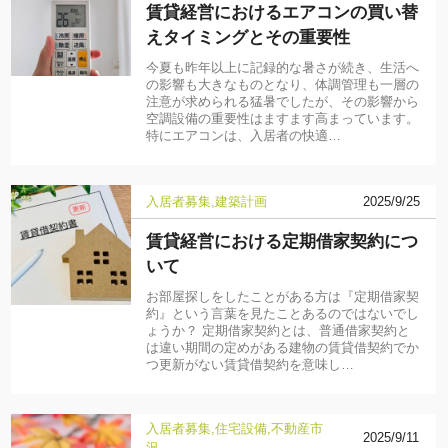
賃貸経営におけるエアコンの買い替
えタイミングとその重要性
今夏も昨年以上に記録的な暑さが続き、生活へ
の影響も大きなものとなり、体調管理も一層の
注意が求められる猛暑でしたが、その影響から
空調設備の重要性はますます高まっています。
特にエアコンは、入居者の快適…
入居者募集
建築計画
2025/9/25
賃貸経営における定期借家契約につ
いて
お部屋探しをしたことがある方は『定期借家契
約』という言葉を見たことあるのではないでし
ょうか？ 定期借家契約とは、普通借家契約と
は違い期間の定めがある建物の賃貸借契約でか
つ更新がない賃貸借契約を意味し…
入居者募集
住宅設備
不動産市
2025/9/11
況