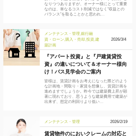
なりつつありますが、オーナー様にとって重要
なのは、単なるコスト削減ではなく“収益との
バランス”を取ることかと思われ…
メンテナンス・管理
銀行融
資・ローン
購入・売却
投資
建
2026/3/4
築計画
『アパート投資』と『戸建賃貸投
資』の違いについて＆オーナー様向
け！バス見学会のご案内
皆様は、賃貸計画をお考えになった際どのよう
な計画地・間取り・家賃を想像し、賃貸計画を
進めますでしょうか。昨今では建築費上昇が顕
著に現れており、思うような建築費用で建築が
出来ず、想定の利回りより低い…
メンテナンス・管理
2026/2/19
賃貸物件のにおいクレームの対応と