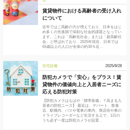
賃貸物件における高齢者の受け入れ
について
近年ではご高齢の方が増えており、日本をはじ
め多くの先進国で深刻な社会的課題となってい
ます。これは「高齢化社会」または「超高齢社
会」と呼ばれており、2025年現在、日本では
65歳以上の人口が全体の約30％近…
住宅設備
2025/8/28
防犯カメラで「安心」をプラス！賃
貸物件の価値向上と入居者ニーズに
応える防犯対策
【防犯カメラはもはや「標準装備」？高まる入
居者の防犯ニーズ】 最近は、デパート、飲食
店、駅構内、バスや電車の車内、商店街や車の
ドライブレコーダーなど生活する上で、1日の
うち必ず一度は防犯カメラが設置…