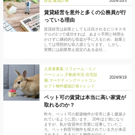
投資
建築計画
2024/10/3
賃貸経営を意外と多くの公務員が行
っている理由
賃貸経営は副業としても注目されるビジネスモ
デルの1つで成功すれば、あまり手間と時間を
かけずに継続的な収益が手に入るため、副業と
しては理想的な収入源となります。 しかし、
実際には副業禁止規定のある会社…
入居者募集
リフォーム・リノ
ベーション
不動産市況
住宅設
2024/9/19
備
マーケティング
ペット
コン
セプト物件
建築計画
トレンド
ペット可の賃貸は本当に高い家賃が
取れるのか？
昨今、ペット可の新築物件が非常に多く建築さ
れているように思います。 20年ほど前になり
ますが、私が賃貸仲介営業に従事していたこ
ろ、ペット飼育可物件を探されている方が来店
されると、あまりにも物件が少なく…