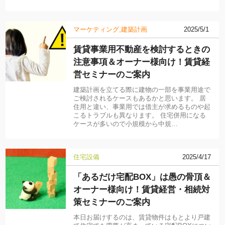
マーケティング
建築計画
2025/5/1
賃貸事業用不動産を検討するときの
注意事項＆オーナー様向け！賃貸経
営セミナーのご案内
建築計画を立てる際に建物の一部を事業用途で
ご検討されるケースもあるかと思います。 居
住用と違い、事業用では借主が求めるものや起
こるトラブルも異なります。 住宅併用になる
ケースが多いので小規模から中規…
住宅設備
2025/4/17
「あるだけ宅配BOX」は愚の骨頂＆
オーナー様向け！賃貸経営・相続対
策セミナーのご案内
本日お届けするのは、賃貸物件はもとより戸建