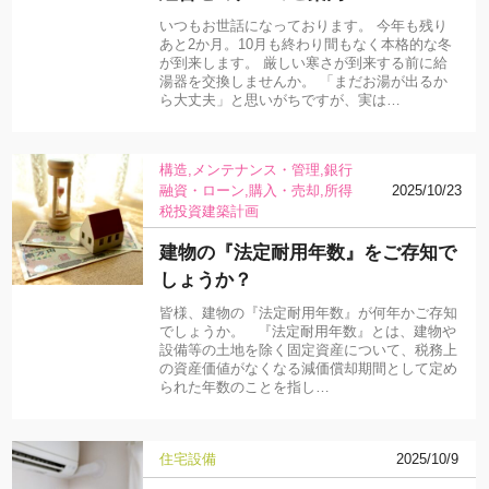
いつもお世話になっております。 今年も残り
あと2か月。10月も終わり間もなく本格的な冬
が到来します。 厳しい寒さが到来する前に給
湯器を交換しませんか。 「まだお湯が出るか
ら大丈夫」と思いがちですが、実は…
構造
メンテナンス・管理
銀行
融資・ローン
購入・売却
所得
2025/10/23
税
投資
建築計画
建物の『法定耐用年数』をご存知で
しょうか？
皆様、建物の『法定耐用年数』が何年かご存知
でしょうか。 『法定耐用年数』とは、建物や
設備等の土地を除く固定資産について、税務上
の資産価値がなくなる減価償却期間として定め
られた年数のことを指し…
住宅設備
2025/10/9