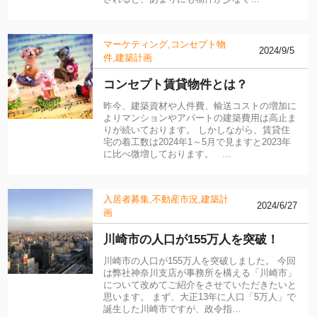
マーケティング
コンセプト物
2024/9/5
件
建築計画
コンセプト賃貸物件とは？
昨今、建築資材や人件費、輸送コストの増加に
よりマンションやアパートの建築費用は高止ま
りが続いております。 しかしながら、賃貸住
宅の着工数は2024年1～5月で見ますと2023年
に比べ微増しております。 …
入居者募集
不動産市況
建築計
2024/6/27
画
川崎市の人口が155万人を突破！
川崎市の人口が155万人を突破しました。 今回
は弊社神奈川支店が事務所を構える「川崎市」
について改めてご紹介をさせていただきたいと
思います。 まず、大正13年に人口「5万人」で
誕生した川崎市ですが、政令指…