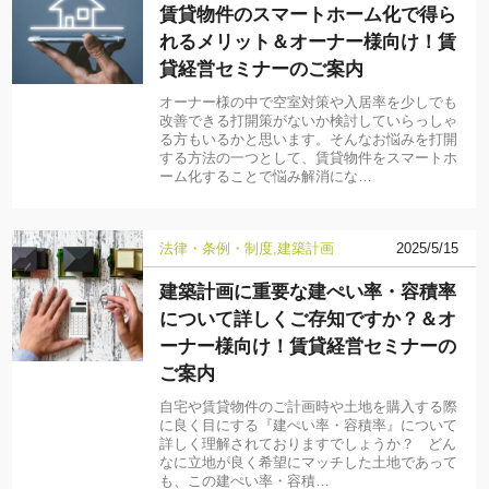
賃貸物件のスマートホーム化で得ら
れるメリット＆オーナー様向け！賃
貸経営セミナーのご案内
オーナー様の中で空室対策や入居率を少しでも
改善できる打開策がないか検討していらっしゃ
る方もいるかと思います。そんなお悩みを打開
する方法の一つとして、賃貸物件をスマートホ
ーム化することで悩み解消にな…
法律・条例・制度
建築計画
2025/5/15
建築計画に重要な建ぺい率・容積率
について詳しくご存知ですか？＆オ
ーナー様向け！賃貸経営セミナーの
ご案内
自宅や賃貸物件のご計画時や土地を購入する際
に良く目にする『建ぺい率・容積率』について
詳しく理解されておりますでしょうか？ どん
なに立地が良く希望にマッチした土地であって
も、この建ぺい率・容積…