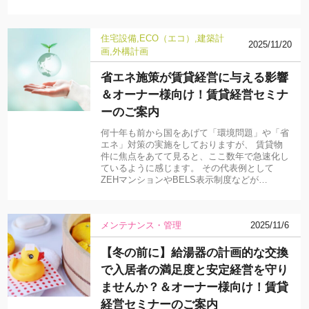
住宅設備
ECO（エコ）
建築計
2025/11/20
画
外構計画
省エネ施策が賃貸経営に与える影響
＆オーナー様向け！賃貸経営セミナ
ーのご案内
何十年も前から国をあげて「環境問題」や「省
エネ」対策の実施をしておりますが、 賃貸物
件に焦点をあてて見ると、ここ数年で急速化し
ているように感じます。 その代表例として
ZEHマンションやBELS表示制度などが…
メンテナンス・管理
2025/11/6
【冬の前に】給湯器の計画的な交換
で入居者の満足度と安定経営を守り
ませんか？＆オーナー様向け！賃貸
経営セミナーのご案内