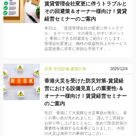
賃貸管理会社変更に伴うトラブルと
その回避策＆オーナー様向け！賃貸
経営セミナーのご案内
本日は、「賃貸管理会社の変更に伴うトラブ
ル」 をテーマに、その発生しやすいポイント
と 事前にできる回避策をご紹介いたします。
管理会社変更は、物件の収益性向上やサービス
品質改善に非常に有効な手段です。…
災害
住宅設備
建築計画
2025/12/4
香港火災を受けた防災対策-賃貸経
営における設備見直しの重要性-＆
オーナー様向け！賃貸経営セミナー
のご案内
先日、香港にて大規模な火災事故が発生し、多
くの尊い命が失われました。 謹んでご冥福を
お祈り申し上げるとともに、改めて防災対策の
重要性を痛感する出来事となりました。 今回
の火災は海外での事例ではござい…