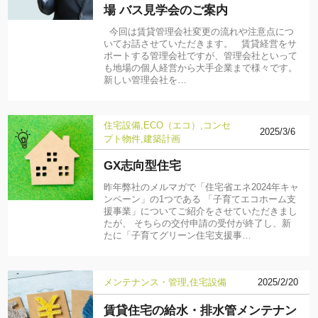
場 バス見学会のご案内
今回は賃貸管理会社変更の流れや注意点につ
いてお話させていただきます。 賃貸経営をサ
ポートする管理会社ですが、管理会社といって
も地場の個人経営から大手企業まで様々です。
新しい管理会社を…
住宅設備
ECO（エコ）
コンセ
2025/3/6
プト物件
建築計画
GX志向型住宅
昨年弊社のメルマガで「住宅省エネ2024年キャ
ンペーン」の1つである 「子育てエコホーム支
援事業」についてご紹介をさせていただきまし
たが、 そちらの交付申請の受付が終了し、新
たに「子育てグリーン住宅支援事…
メンテナンス・管理
住宅設備
2025/2/20
賃貸住宅の給水・排水管メンテナン