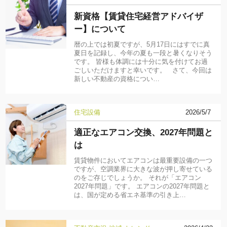
新資格【賃貸住宅経営アドバイザ
ー】について
暦の上では初夏ですが、5月17日にはすでに真
夏日を記録し、今年の夏も一段と暑くなりそう
です。 皆様も体調には十分に気を付けてお過
ごしいただけますと幸いです。 さて、今回は
新しい不動産の資格につい…
住宅設備
2026/5/7
適正なエアコン交換、2027年問題と
は
賃貸物件においてエアコンは最重要設備の一つ
ですが、空調業界に大きな波が押し寄せている
のをご存じでしょうか。 それが「エアコン
2027年問題」です。 エアコンの2027年問題と
は、国が定める省エネ基準の引き上…