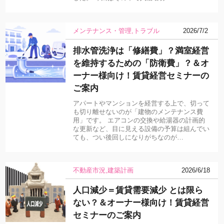
メンテナンス・管理
トラブル
2026/7/2
排水管洗浄は「修繕費」？満室経営
を維持するための「防衛費」？＆オ
ーナー様向け！賃貸経営セミナーの
ご案内
アパートやマンションを経営する上で、切って
も切り離せないのが「建物のメンテナンス費
用」です。 エアコンの交換や給湯器の計画的
な更新など、目に見える設備の予算は組んでい
ても、つい後回しになりがちなのが…
不動産市況
建築計画
2026/6/18
人口減少＝賃貸需要減少 とは限ら
ない？＆オーナー様向け！賃貸経営
セミナーのご案内