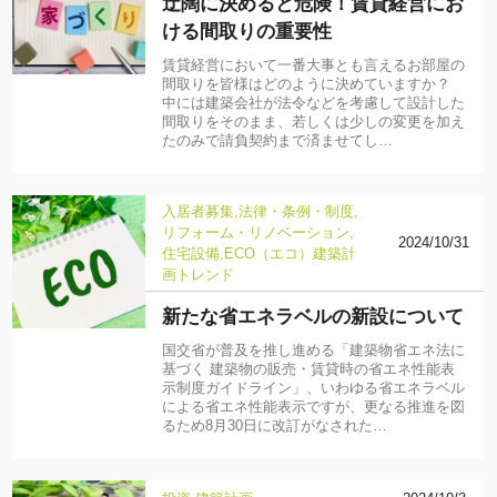
迂闊に決めると危険！賃貸経営にお
ける間取りの重要性
賃貸経営において一番大事とも言えるお部屋の
間取りを皆様はどのように決めていますか？
中には建築会社が法令などを考慮して設計した
間取りをそのまま、若しくは少しの変更を加え
たのみで請負契約まで済ませてし…
入居者募集
法律・条例・制度
リフォーム・リノベーション
2024/10/31
住宅設備
ECO（エコ）
建築計
画
トレンド
新たな省エネラベルの新設について
国交省が普及を推し進める「建築物省エネ法に
基づく 建築物の販売・賃貸時の省エネ性能表
示制度ガイドライン」、いわゆる省エネラベル
による省エネ性能表示ですが、更なる推進を図
るため8月30日に改訂がなされた…