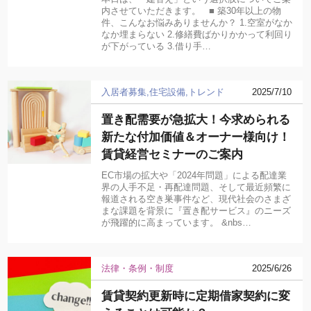
内させていただきます。 ■ 築30年以上の物
件、こんなお悩みありませんか？ 1.空室がなか
なか埋まらない 2.修繕費ばかりかかって利回り
が下がっている 3.借り手…
入居者募集
住宅設備
トレンド
2025/7/10
置き配需要が急拡大！今求められる
新たな付加価値＆オーナー様向け！
賃貸経営セミナーのご案内
EC市場の拡大や「2024年問題」による配達業
界の人手不足・再配達問題、そして最近頻繁に
報道される空き巣事件など、現代社会のさまざ
まな課題を背景に『置き配サービス』のニーズ
が飛躍的に高まっています。 &nbs…
法律・条例・制度
2025/6/26
賃貸契約更新時に定期借家契約に変