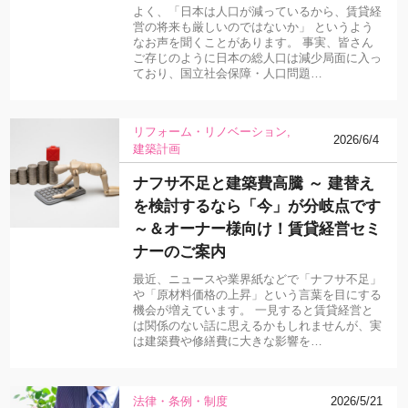
よく、「日本は人口が減っているから、賃貸経
営の将来も厳しいのではないか」 というよう
なお声を聞くことがあります。 事実、皆さん
ご存じのように日本の総人口は減少局面に入っ
ており、国立社会保障・人口問題…
リフォーム・リノベーション
2026/6/4
建築計画
ナフサ不足と建築費高騰 ～ 建替え
を検討するなら「今」が分岐点です
～＆オーナー様向け！賃貸経営セミ
ナーのご案内
最近、ニュースや業界紙などで「ナフサ不足」
や「原材料価格の上昇」という言葉を目にする
機会が増えています。 一見すると賃貸経営と
は関係のない話に思えるかもしれませんが、実
は建築費や修繕費に大きな影響を…
法律・条例・制度
2026/5/21