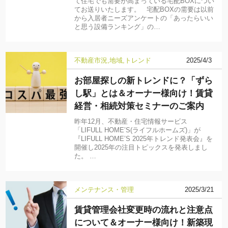
て住宅でも需要が高まっている宅配BOXについ
てお送りいたします。 宅配BOXの需要は以前
から入居者ニーズアンケートの「あったらいい
と思う設備ランキング」の…
不動産市況
地域
トレンド
2025/4/3
お部屋探しの新トレンドに？「ずら
し駅」とは＆オーナー様向け！賃貸
経営・相続対策セミナーのご案内
昨年12月、不動産・住宅情報サービス
「LIFULL HOME’S(ライフルホームズ)」が
『LIFULL HOME’S 2025年トレンド発表会』を
開催し2025年の注目トピックスを発表しまし
た。 …
メンテナンス・管理
2025/3/21
賃貸管理会社変更時の流れと注意点
について＆オーナー様向け！新築現