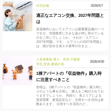
住宅設備
2026/5/7
適正なエアコン交換、2027年問題と
は
賃貸物件においてエアコンは最重要設備の一つ
ですが、空調業界に大きな波が押し寄せている
のをご存じでしょうか。 それが「エアコン
2027年問題」です。 エアコンの2027年問題と
は、国が定める省エネ基準の引き上…
入居者募集
購入・売却
不動産
2026/4/30
市況
投資
建築計画
1棟アパートの『収益物件』購入時
に注意すべきこと
皆様は、1棟アパートの『収益物件』購入時に
どのような事を注視し、購入をご検討されてお
りますでしょうか。 利回り、各エリアによる
賃貸需要、家賃設定など、注視すべき項目は多
数あります。 注視すべき項目のど…