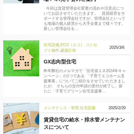
今回は賃貸管理会社変更の流れや注意点につ
いてお話させていただきます。 賃貸経営をサ
ポートする管理会社ですが、管理会社といって
も地場の個人経営から大手企業まで様々です。
新しい管理会社を…
住宅設備
ECO（エコ）
コンセ
2025/3/6
プト物件
建築計画
GX志向型住宅
昨年弊社のメルマガで「住宅省エネ2024年キャ
ンペーン」の1つである 「子育てエコホーム支
援事業」についてご紹介をさせていただきまし
たが、 そちらの交付申請の受付が終了し、新
たに「子育てグリーン住宅支援事…
メンテナンス・管理
住宅設備
2025/2/20
賃貸住宅の給水・排水管メンテナン
スについて