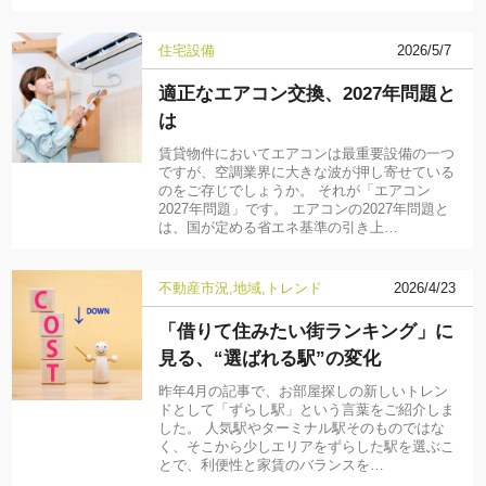
住宅設備
2026/5/7
適正なエアコン交換、2027年問題と
は
賃貸物件においてエアコンは最重要設備の一つ
ですが、空調業界に大きな波が押し寄せている
のをご存じでしょうか。 それが「エアコン
2027年問題」です。 エアコンの2027年問題と
は、国が定める省エネ基準の引き上…
不動産市況
地域
トレンド
2026/4/23
「借りて住みたい街ランキング」に
見る、“選ばれる駅”の変化
昨年4月の記事で、お部屋探しの新しいトレン
ドとして「ずらし駅」という言葉をご紹介しま
した。 人気駅やターミナル駅そのものではな
く、そこから少しエリアをずらした駅を選ぶこ
とで、利便性と家賃のバランスを…