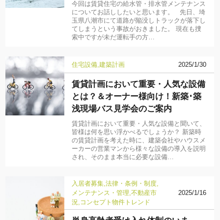
今回は賃貸住宅の給水管・排水管メンテナンス
についてお話ししたいと思います。 先日、埼
玉県八潮市にて道路が陥没しトラックが落下し
てしまうという事故がおきました。 現在も捜
索中ですが未だ運転手の方…
住宅設備
建築計画
2025/1/30
賃貸計画において重要・人気な設備
とは？＆オーナー様向け！新築･築
浅現場バス見学会のご案内
賃貸計画において重要・人気な設備と聞いて、
皆様は何を思い浮かべるでしょうか？ 新築時
の賃貸計画を考えた時に、建築会社やハウスメ
ーカーの営業マンから様々な設備の導入を説明
され、そのまま本当に必要な設備…
入居者募集
法律・条例・制度
メンテナンス・管理
不動産市
2025/1/16
況
コンセプト物件
トレンド