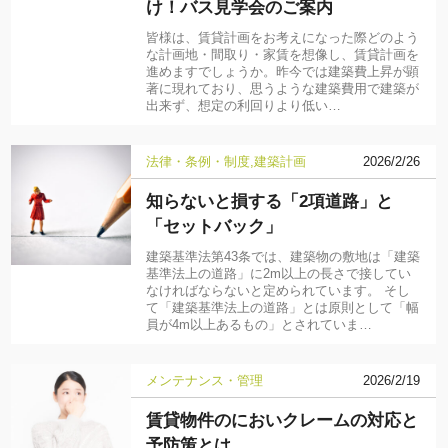
け！バス見学会のご案内
皆様は、賃貸計画をお考えになった際どのよう
な計画地・間取り・家賃を想像し、賃貸計画を
進めますでしょうか。昨今では建築費上昇が顕
著に現れており、思うような建築費用で建築が
出来ず、想定の利回りより低い…
法律・条例・制度
建築計画
2026/2/26
知らないと損する「2項道路」と
「セットバック」
建築基準法第43条では、建築物の敷地は「建築
基準法上の道路」に2m以上の長さで接してい
なければならないと定められています。 そし
て「建築基準法上の道路」とは原則として「幅
員が4m以上あるもの」とされていま…
メンテナンス・管理
2026/2/19
賃貸物件のにおいクレームの対応と
予防策とは