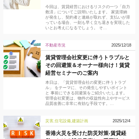
今回は、賃貸経営におけるリスクの一つ「自力
救済」についてご説明いたします。 家賃滞納
が発生し、契約者と連絡が取れず、支払いが滞
っている場合、一刻も早く立ち退きを実現した
いとお考えになるでしょう。 そ…
不動産市況
2025/12/18
賃貸管理会社変更に伴うトラブルと
その回避策＆オーナー様向け！賃貸
経営セミナーのご案内
本日は、「賃貸管理会社の変更に伴うトラブ
ル」 をテーマに、その発生しやすいポイント
と 事前にできる回避策をご紹介いたします。
管理会社変更は、物件の収益性向上やサービス
品質改善に非常に有効な手段です。…
災害
住宅設備
建築計画
2025/12/4
香港火災を受けた防災対策-賃貸経