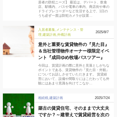
居者の防犯ニーズ】 最近は、デパート、飲食
店、駅構内、バスや電車の車内、商店街や車の
ドライブレコーダーなど生活する上で、1日の
うち必ず一度は防犯カメラが設置…
入居者募集
メンテナンス・管
2025/8/7
理
建築計画
外構計画
意外と重要な賃貸物件の『見た目』
＆当社管理物件オーナー様限定イベ
ント『成田ゆめ牧場バスツアー』
今回は、賃貸計画の際に意外と見落としがちな
ポイントである、賃貸物件の『見た目・外観』
についてお話しさせていただきます。 賃貸経
営において、設備や間取りにはこだわっても外
観にはあまり意識を向けてこなか…
相続税
建築計画
2025/7/24
築古の賃貸住宅、そのままで大丈夫
ですか？～建替えで賃貸経営を次の