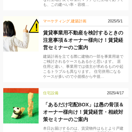
も、この建ぺい率・容積…
マーケティング
建築計画
2025/5/1
賃貸事業用不動産を検討するときの
注意事項＆オーナー様向け！賃貸経
営セミナーのご案内
建築計画を立てる際に建物の一部を事業用途で
ご検討されるケースもあるかと思います。 居
住用と違い、事業用では借主が求めるものや起
こるトラブルも異なります。 住宅併用になる
ケースが多いので小規模から中規…
住宅設備
2025/4/17
「あるだけ宅配BOX」は愚の骨頂＆
オーナー様向け！賃貸経営・相続対
策セミナーのご案内
本日お届けするのは、賃貸物件はもとより戸建