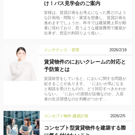
け！バス見学会のご案内
皆様は、賃貸計画をお考えになった際どのよう
な計画地・間取り・家賃を想像し、賃貸計画を
進めますでしょうか。昨今では建築費上昇が顕
著に現れており、思うような建築費用で建築が
出来ず、想定の利回りより低い…
メンテナンス・管理
2026/2/19
賃貸物件のにおいクレームの対応と
予防策とは
賃貸経営をしていると、においに関する問題が
起きることがあります。 「においが気になる
と相談を受けたものの、どう対応すべきかわか
らない」 「においの原因が設備なのか、入居
者の生活習慣なのか判断がつかず…
コンセプト物件
建築計画
2026/2/5
コンセプト型賃貸物件を建築する際