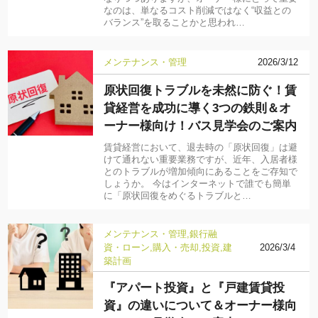
なのは、単なるコスト削減ではなく“収益との
バランス”を取ることかと思われ…
メンテナンス・管理
2026/3/12
原状回復トラブルを未然に防ぐ！賃
貸経営を成功に導く3つの鉄則＆オ
ーナー様向け！バス見学会のご案内
賃貸経営において、退去時の「原状回復」は避
けて通れない重要業務ですが、近年、入居者様
とのトラブルが増加傾向にあることをご存知で
しょうか。 今はインターネットで誰でも簡単
に「原状回復をめぐるトラブルと…
メンテナンス・管理
銀行融
資・ローン
購入・売却
投資
建
2026/3/4
築計画
『アパート投資』と『戸建賃貸投
資』の違いについて＆オーナー様向