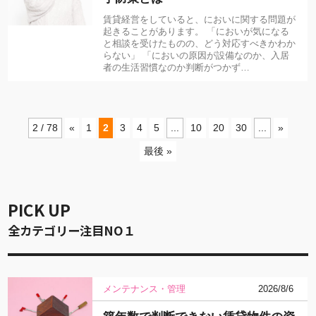
賃貸経営をしていると、においに関する問題が
起きることがあります。 「においが気になる
と相談を受けたものの、どう対応すべきかわか
らない」 「においの原因が設備なのか、入居
者の生活習慣なのか判断がつかず…
2 / 78
«
1
2
3
4
5
...
10
20
30
...
»
最後 »
PICK UP
全カテゴリー注目NO１
メンテナンス・管理
2026/8/6