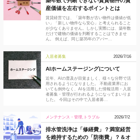
築年数で判断できない賃貸物件の資
産価値を左右するポイントとは
賃貸経営では、「築年数が古い物件は価値が低
い」「新しい物件なら安心」と考えられること
が少なくありません。しかし実際には、築年数
だけで建物の価値を判断することはできませ
ん。 例えば、同じ築35年のアパー…
入居者募集
2026/7/16
AIホームステージングについて
近年、AIの普及が目覚ましく、様々な分野で活
用されるようになりました。 不動産業界にお
いても例外なく、AIを活用した情報活用・入居
者募集・管理が行われるようになってまいりま
した。 今回はその中で入居者募…
メンテナンス・管理
トラブル
2026/7/2
排水管洗浄は「修繕費」？満室経営
を維持するための「防衛費」？＆オ