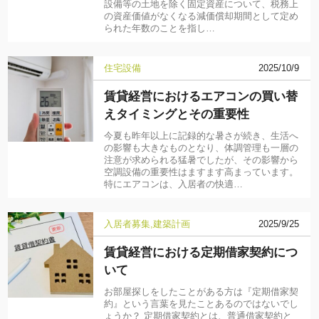
設備等の土地を除く固定資産について、税務上
の資産価値がなくなる減価償却期間として定め
られた年数のことを指し…
住宅設備
2025/10/9
賃貸経営におけるエアコンの買い替
えタイミングとその重要性
今夏も昨年以上に記録的な暑さが続き、生活へ
の影響も大きなものとなり、体調管理も一層の
注意が求められる猛暑でしたが、その影響から
空調設備の重要性はますます高まっています。
特にエアコンは、入居者の快適…
入居者募集
建築計画
2025/9/25
賃貸経営における定期借家契約につ
いて
お部屋探しをしたことがある方は『定期借家契
約』という言葉を見たことあるのではないでし
ょうか？ 定期借家契約とは、普通借家契約と