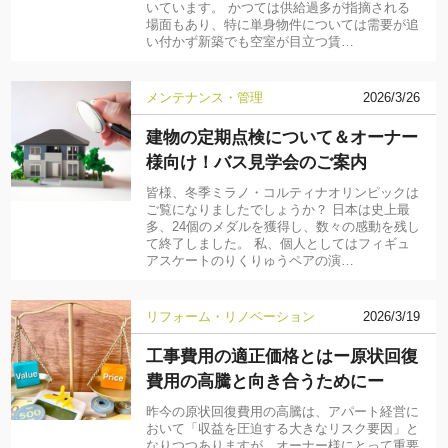
いています。 かつては供給過多が指摘される
場面もあり、特に単身物件については需要が追
い付かず新築でも空室が目立つ賃…
メンテナンス・管理
2026/3/26
建物の定期点検について＆オーナー
様向け！バス見学会のご案内
皆様、冬季ミラノ・コルティナオリンピックは
ご覧になりましたでしょうか？ 日本は史上最
多、24個のメダルを獲得し、数々の感動を残し
て終了しました。 私、個人としてはフィギュ
アスケートのりくりゅうペアの演…
リフォーム・リノベーション
2026/3/19
工事費用の適正価格とはー原状回復
費用の高騰と向き合うためにー
昨今の原状回復費用の高騰は、アパート経営に
おいて「収益を圧迫する大きなリスク要因」と
なりつつありますが、オーナー様にとって重要