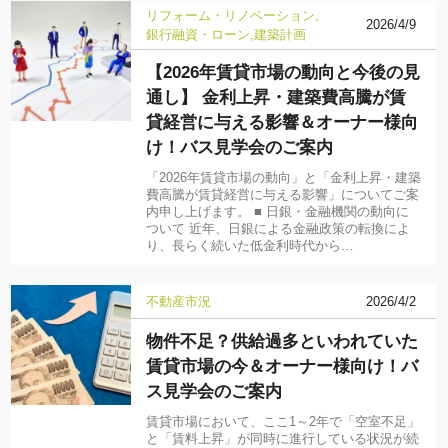
リフォーム・リノベーション
2026/4/9
銀行融資・ローン
建築計画
【2026年賃貸市場の動向と今後の見
通し】 金利上昇・建築費高騰が賃
貸経営に与える影響＆オーナー様向
け！バス見学会のご案内
「2026年賃貸市場の動向」と「金利上昇・建築
費高騰が賃貸経営に与える影響」についてご案
内申し上げます。 ■ 日銀・金融機関の動向に
ついて 近年、日銀による金融政策の転換によ
り、長らく続いた低金利時代から…
不動産市況
2026/4/2
物件不足？供給過多といわれていた
賃貸市場の今＆オーナー様向け！バ
ス見学会のご案内
賃貸市場において、ここ1～2年で「空室不足」
と「賃料上昇」が同時に進行している状況が続