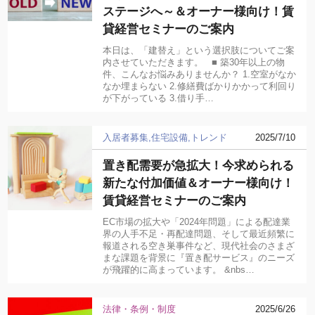
ステージへ～＆オーナー様向け！賃
貸経営セミナーのご案内
本日は、「建替え」という選択肢についてご案
内させていただきます。 ■ 築30年以上の物
件、こんなお悩みありませんか？ 1.空室がなか
なか埋まらない 2.修繕費ばかりかかって利回り
が下がっている 3.借り手…
入居者募集
住宅設備
トレンド
2025/7/10
置き配需要が急拡大！今求められる
新たな付加価値＆オーナー様向け！
賃貸経営セミナーのご案内
EC市場の拡大や「2024年問題」による配達業
界の人手不足・再配達問題、そして最近頻繁に
報道される空き巣事件など、現代社会のさまざ
まな課題を背景に『置き配サービス』のニーズ
が飛躍的に高まっています。 &nbs…
法律・条例・制度
2025/6/26