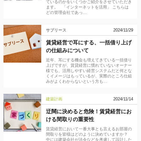
ているのかをいくつかご紹介をさせていただき
ます。 「インターネットを活用」 こちらは
どの管理会社であっ…
サブリース
2024/11/29
賃貸経営で耳にする、一括借り上げ
の仕組みについて
近年、耳にする機会も増えてきている一括借り
上げですが、賃貸経営に慣れていないオーナー
様でも、活用しやすい経営システムだと何とな
くイメージはもっているが、実際のところ仕組
みがよくわからないという方も…
建築計画
2024/11/14
迂闊に決めると危険！賃貸経営にお
ける間取りの重要性
賃貸経営において一番大事とも言えるお部屋の
間取りを皆様はどのように決めていますか？
中には建築会社が法令などを考慮して設計した