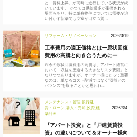
と「賃料上昇」が同時に進行している状況が続
いています。 かつては供給過多が指摘される
場面もあり、特に単身物件については需要が追
い付かず新築でも空室が目立つ賃…
リフォーム・リノベーション
2026/3/19
工事費用の適正価格とはー原状回復
費用の高騰と向き合うためにー
昨今の原状回復費用の高騰は、アパート経営に
おいて「収益を圧迫する大きなリスク要因」と
なりつつありますが、オーナー様にとって重要
なのは、単なるコスト削減ではなく“収益との
バランス”を取ることかと思われ…
メンテナンス・管理
銀行融
資・ローン
購入・売却
投資
建
2026/3/4
築計画
『アパート投資』と『戸建賃貸投
資』の違いについて＆オーナー様向