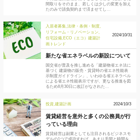
間取りをそのまま、若しくは少しの変更を加え
たのみで請負契約まで済ませてし…
入居者募集
法律・条例・制度
リフォーム・リノベーション
2024/10/31
住宅設備
ECO（エコ）
建築計
画
トレンド
新たな省エネラベルの新設について
国交省が普及を推し進める「建築物省エネ法に
基づく 建築物の販売・賃貸時の省エネ性能表
示制度ガイドライン」、いわゆる省エネラベル
による省エネ性能表示ですが、更なる推進を図
るため8月30日に改訂がなされた…
投資
建築計画
2024/10/3
賃貸経営を意外と多くの公務員が行
っている理由
賃貸経営は副業としても注目されるビジネスモ
デルの1つで成功すれば、あまり手間と時間を