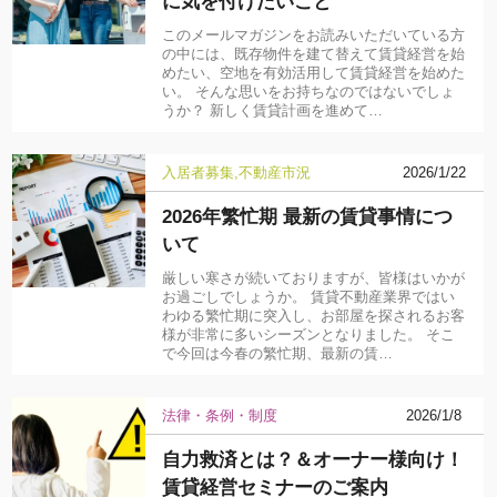
に気を付けたいこと
このメールマガジンをお読みいただいている方
の中には、既存物件を建て替えて賃貸経営を始
めたい、空地を有効活用して賃貸経営を始めた
い。 そんな思いをお持ちなのではないでしょ
うか？ 新しく賃貸計画を進めて…
入居者募集
不動産市況
2026/1/22
2026年繁忙期 最新の賃貸事情につ
いて
厳しい寒さが続いておりますが、皆様はいかが
お過ごしでしょうか。 賃貸不動産業界ではい
わゆる繁忙期に突入し、お部屋を探されるお客
様が非常に多いシーズンとなりました。 そこ
で今回は今春の繁忙期、最新の賃…
法律・条例・制度
2026/1/8
自力救済とは？＆オーナー様向け！
賃貸経営セミナーのご案内