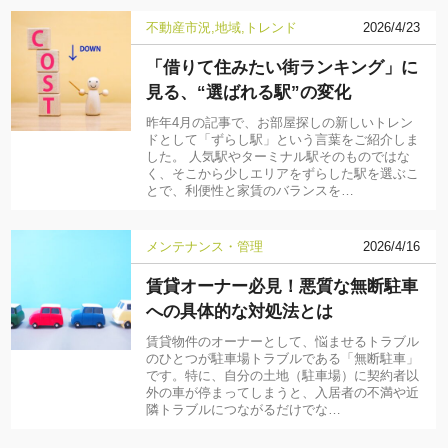
不動産市況
地域
トレンド
2026/4/23
「借りて住みたい街ランキング」に
見る、“選ばれる駅”の変化
昨年4月の記事で、お部屋探しの新しいトレン
ドとして「ずらし駅」という言葉をご紹介しま
した。 人気駅やターミナル駅そのものではな
く、そこから少しエリアをずらした駅を選ぶこ
とで、利便性と家賃のバランスを…
メンテナンス・管理
2026/4/16
賃貸オーナー必見！悪質な無断駐車
への具体的な対処法とは
賃貸物件のオーナーとして、悩ませるトラブル
のひとつが駐車場トラブルである「無断駐車」
です。特に、自分の土地（駐車場）に契約者以
外の車が停まってしまうと、入居者の不満や近
隣トラブルにつながるだけでな…