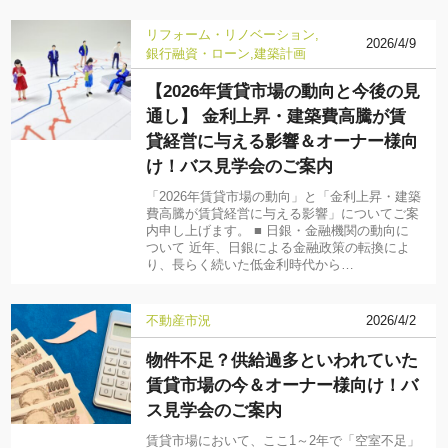
リフォーム・リノベーション
2026/4/9
銀行融資・ローン
建築計画
【2026年賃貸市場の動向と今後の見
通し】 金利上昇・建築費高騰が賃
貸経営に与える影響＆オーナー様向
け！バス見学会のご案内
「2026年賃貸市場の動向」と「金利上昇・建築
費高騰が賃貸経営に与える影響」についてご案
内申し上げます。 ■ 日銀・金融機関の動向に
ついて 近年、日銀による金融政策の転換によ
り、長らく続いた低金利時代から…
不動産市況
2026/4/2
物件不足？供給過多といわれていた
賃貸市場の今＆オーナー様向け！バ
ス見学会のご案内
賃貸市場において、ここ1～2年で「空室不足」