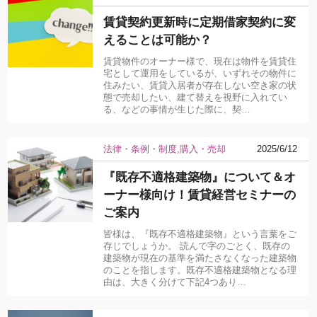
賃貸契約更新時に定期借家契約に変
えることは可能か？
賃貸物件のオーナー様で、現在は物件を賃貸住
宅として運用をしているが、いずれその物件に
住みたい、賃貸入居者が存在しない空き家の状
態で売却したい、建て替えを視野に入れてい
る、などの事情が生じた際に、契…
法律・条例・制度
購入・売却
2025/6/12
『既存不適格建築物』について＆オ
ーナー様向け！賃貸経営セミナーの
ご案内
皆様は、『既存不適格建築物』という言葉をご
存じでしょうか。 読んで字のごとく、既存の
建築物が現在の基準を満たさなくなった建築物
のことを指します。既存不適格建築物となる理
由は、大きく分けて下記4つあり…