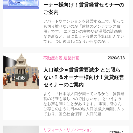
ーナー様向け！賃貸経営セミナーの
ご案内
アパートやマンションを経営する上で、切って
も切り離せないのが「建物のメンテナンス費
用」です。 エアコンの交換や給湯器の計画的
な更新など、目に見える設備の予算は組んでい
ても、つい後回しになりがちなのが…
不動産市況
建築計画
2026/6/18
人口減少＝賃貸需要減少 とは限ら
ない？＆オーナー様向け！賃貸経営
セミナーのご案内
よく、「日本は人口が減っているから、賃貸経
営の将来も厳しいのではないか」 というよう
なお声を聞くことがあります。 事実、皆さん
ご存じのように日本の総人口は減少局面に入っ
ており、国立社会保障・人口問題…
リフォーム・リノベーション
2026/6/4