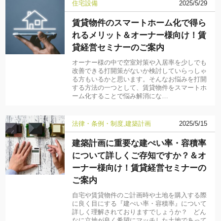
住宅設備
2025/5/29
賃貸物件のスマートホーム化で得ら
れるメリット＆オーナー様向け！賃
貸経営セミナーのご案内
オーナー様の中で空室対策や入居率を少しでも
改善できる打開策がないか検討していらっしゃ
る方もいるかと思います。そんなお悩みを打開
する方法の一つとして、賃貸物件をスマートホ
ーム化することで悩み解消にな…
法律・条例・制度
建築計画
2025/5/15
建築計画に重要な建ぺい率・容積率
について詳しくご存知ですか？＆オ
ーナー様向け！賃貸経営セミナーの
ご案内
自宅や賃貸物件のご計画時や土地を購入する際
に良く目にする『建ぺい率・容積率』について
詳しく理解されておりますでしょうか？ どん
なに立地が良く希望にマッチした土地であって