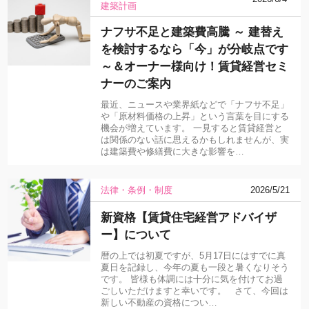
建築計画
ナフサ不足と建築費高騰 ～ 建替え
を検討するなら「今」が分岐点です
～＆オーナー様向け！賃貸経営セミ
ナーのご案内
最近、ニュースや業界紙などで「ナフサ不足」
や「原材料価格の上昇」という言葉を目にする
機会が増えています。 一見すると賃貸経営と
は関係のない話に思えるかもしれませんが、実
は建築費や修繕費に大きな影響を…
法律・条例・制度
2026/5/21
新資格【賃貸住宅経営アドバイザ
ー】について
暦の上では初夏ですが、5月17日にはすでに真
夏日を記録し、今年の夏も一段と暑くなりそう
です。 皆様も体調には十分に気を付けてお過
ごしいただけますと幸いです。 さて、今回は
新しい不動産の資格につい…