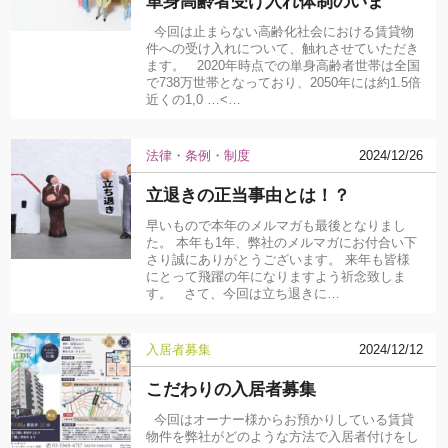
単身高齢者受け入れ体制のいま
今回は止まらない高齢化社会における賃貸物
件への受け入れについて、触れさせていただき
ます。 2020年時点での単身高齢者世帯は全国
で738万世帯となっており、2050年には約1.5倍
近くの1,0 …<…
法律・条例・制度
2024/12/26
立退きの正当事由とは！？
早いもので本年のメルマガも最後となりまし
た。 本年も1年、弊社のメルマガにお付合い下
さり誠にありがとうございます。 来年も皆様
にとって飛躍の年になりますよう祈念致しま
す。 さて、今回は立ち退きに…
入居者募集
2024/12/12
こだわりの入居者募集
今回はオーナー様からお預かりしている賃貸
物件を弊社がどのような方法で入居者付けをし