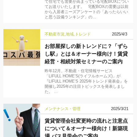
て住宅でも需要が高まっている宅配BOXについ
てお送りいたします。 宅配BOXの需要は以前
から入居者ニーズアンケートの「あったらいい
と思う設備ランキング」の…
不動産市況
地域
トレンド
2025/4/3
お部屋探しの新トレンドに？「ずら
し駅」とは＆オーナー様向け！賃貸
経営・相続対策セミナーのご案内
昨年12月、不動産・住宅情報サービス
「LIFULL HOME’S(ライフルホームズ)」が
『LIFULL HOME’S 2025年トレンド発表会』を
開催し2025年の注目トピックスを発表しまし
た。 …
メンテナンス・管理
2025/3/21
賃貸管理会社変更時の流れと注意点
について＆オーナー様向け！新築現
場 バス見学会のご案内