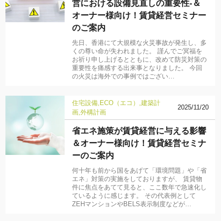
営における設備見直しの重要性-＆
オーナー様向け！賃貸経営セミナー
のご案内
先日、香港にて大規模な火災事故が発生し、多
くの尊い命が失われました。 謹んでご冥福を
お祈り申し上げるとともに、改めて防災対策の
重要性を痛感する出来事となりました。 今回
の火災は海外での事例ではござい…
住宅設備
ECO（エコ）
建築計
2025/11/20
画
外構計画
省エネ施策が賃貸経営に与える影響
＆オーナー様向け！賃貸経営セミナ
ーのご案内
何十年も前から国をあげて「環境問題」や「省
エネ」対策の実施をしておりますが、 賃貸物
件に焦点をあてて見ると、ここ数年で急速化し
ているように感じます。 その代表例として
ZEHマンションやBELS表示制度などが…