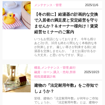
メンテナンス・管理
2025/11/6
【冬の前に】給湯器の計画的な交換
で入居者の満足度と安定経営を守り
ませんか？＆オーナー様向け！賃貸
経営セミナーのご案内
いつもお世話になっております。 今年も残り
あと2か月。10月も終わり間もなく本格的な冬
が到来します。 厳しい寒さが到来する前に給
湯器を交換しませんか。 「まだお湯が出るか
ら大丈夫」と思いがちですが、実は…
構造
メンテナンス・管理
銀行
融資・ローン
購入・売却
所得
2025/10/23
税
投資
建築計画
建物の『法定耐用年数』をご存知で
しょうか？
皆様、建物の『法定耐用年数』が何年かご存知
でしょうか。 『法定耐用年数』とは、建物や