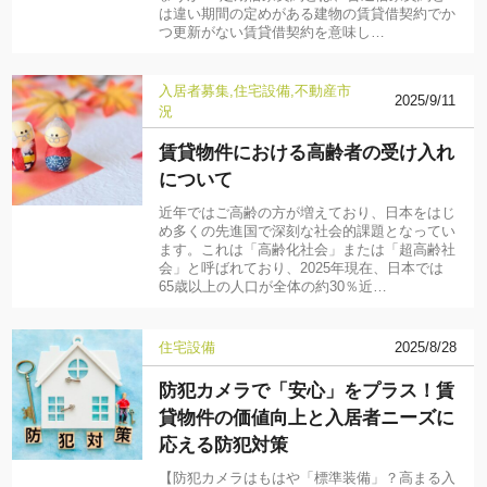
は違い期間の定めがある建物の賃貸借契約でか
つ更新がない賃貸借契約を意味し…
入居者募集
住宅設備
不動産市
2025/9/11
況
賃貸物件における高齢者の受け入れ
について
近年ではご高齢の方が増えており、日本をはじ
め多くの先進国で深刻な社会的課題となってい
ます。これは「高齢化社会」または「超高齢社
会」と呼ばれており、2025年現在、日本では
65歳以上の人口が全体の約30％近…
住宅設備
2025/8/28
防犯カメラで「安心」をプラス！賃
貸物件の価値向上と入居者ニーズに
応える防犯対策
【防犯カメラはもはや「標準装備」？高まる入