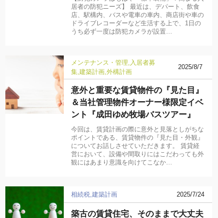
居者の防犯ニーズ】 最近は、デパート、飲食
店、駅構内、バスや電車の車内、商店街や車の
ドライブレコーダーなど生活する上で、1日の
うち必ず一度は防犯カメラが設置…
メンテナンス・管理
入居者募
2025/8/7
集
建築計画
外構計画
意外と重要な賃貸物件の『見た目』
＆当社管理物件オーナー様限定イベ
ント『成田ゆめ牧場バスツアー』
今回は、賃貸計画の際に意外と見落としがちな
ポイントである、賃貸物件の『見た目・外観』
についてお話しさせていただきます。 賃貸経
営において、設備や間取りにはこだわっても外
観にはあまり意識を向けてこなか…
相続税
建築計画
2025/7/24
築古の賃貸住宅、そのままで大丈夫