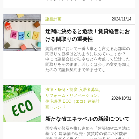
建築計画
2024/11/14
迂闊に決めると危険！賃貸経営にお
ける間取りの重要性
賃貸経営において一番大事とも言えるお部屋の
間取りを皆様はどのように決めていますか？
中には建築会社が法令などを考慮して設計した
間取りをそのまま、若しくは少しの変更を加え
たのみで請負契約まで済ませてし…
法律・条例・制度
入居者募集
リフォーム・リノベーション
2024/10/31
住宅設備
ECO（エコ）
建築計
画
トレンド
新たな省エネラベルの新設について
国交省が普及を推し進める「建築物省エネ法に
基づく 建築物の販売・賃貸時の省エネ性能表