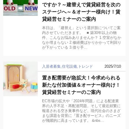
ですか？～建替えで賃貸経営を次の
ステージへ～＆オーナー様向け！賃
貸経営セミナーのご案内
本日は、「建替え」という選択肢についてご案
内させていただきます。 ■ 築30年以上の物
件、こんなお悩みありませんか？ 1.空室がなか
なか埋まらない 2.修繕費ばかりかかって利回り
が下がっている 3.借り手…
入居者募集
住宅設備
トレンド
2025/7/10
置き配需要が急拡大！今求められる
新たな付加価値＆オーナー様向け！
賃貸経営セミナーのご案内
EC市場の拡大や「2024年問題」による配達業
界の人手不足・再配達問題、そして最近頻繁に
報道される空き巣事件など、現代社会のさまざ
まな課題を背景に『置き配サービス』のニーズ
が飛躍的に高まっています。 &nbs…