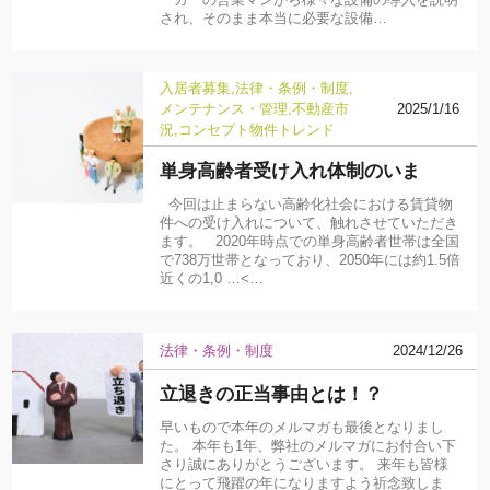
ーカーの営業マンから様々な設備の導入を説明
され、そのまま本当に必要な設備…
入居者募集
法律・条例・制度
メンテナンス・管理
不動産市
2025/1/16
況
コンセプト物件
トレンド
単身高齢者受け入れ体制のいま
今回は止まらない高齢化社会における賃貸物
件への受け入れについて、触れさせていただき
ます。 2020年時点での単身高齢者世帯は全国
で738万世帯となっており、2050年には約1.5倍
近くの1,0 …<…
法律・条例・制度
2024/12/26
立退きの正当事由とは！？
早いもので本年のメルマガも最後となりまし
た。 本年も1年、弊社のメルマガにお付合い下
さり誠にありがとうございます。 来年も皆様
にとって飛躍の年になりますよう祈念致しま