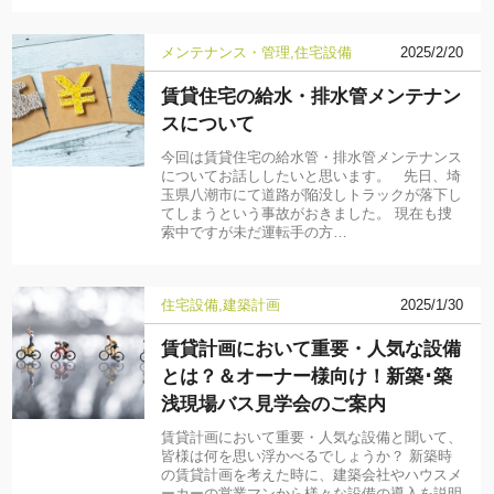
メンテナンス・管理
住宅設備
2025/2/20
賃貸住宅の給水・排水管メンテナン
スについて
今回は賃貸住宅の給水管・排水管メンテナンス
についてお話ししたいと思います。 先日、埼
玉県八潮市にて道路が陥没しトラックが落下し
てしまうという事故がおきました。 現在も捜
索中ですが未だ運転手の方…
住宅設備
建築計画
2025/1/30
賃貸計画において重要・人気な設備
とは？＆オーナー様向け！新築･築
浅現場バス見学会のご案内
賃貸計画において重要・人気な設備と聞いて、
皆様は何を思い浮かべるでしょうか？ 新築時
の賃貸計画を考えた時に、建築会社やハウスメ