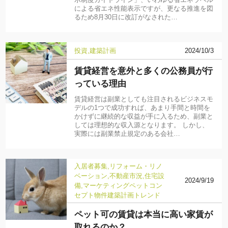
示制度ガイドライン」、いわゆる省エネラベル
による省エネ性能表示ですが、更なる推進を図
るため8月30日に改訂がなされた…
投資
建築計画
2024/10/3
賃貸経営を意外と多くの公務員が行
っている理由
賃貸経営は副業としても注目されるビジネスモ
デルの1つで成功すれば、あまり手間と時間を
かけずに継続的な収益が手に入るため、副業と
しては理想的な収入源となります。 しかし、
実際には副業禁止規定のある会社…
入居者募集
リフォーム・リノ
ベーション
不動産市況
住宅設
2024/9/19
備
マーケティング
ペット
コン
セプト物件
建築計画
トレンド
ペット可の賃貸は本当に高い家賃が
取れるのか？