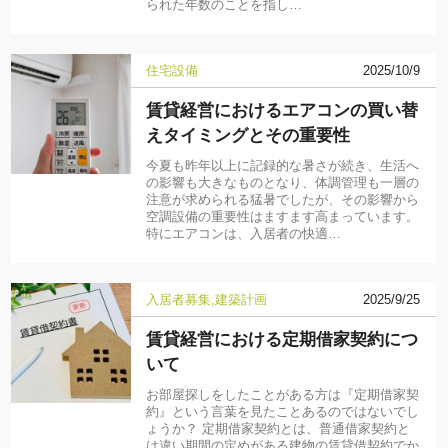
られた年数のことを指し…
住宅設備
2025/10/9
賃貸経営におけるエアコンの買い替
えタイミングとその重要性
今夏も昨年以上に記録的な暑さが続き、生活へ
の影響も大きなものとなり、体調管理も一層の
注意が求められる猛暑でしたが、その影響から
空調設備の重要性はますます高まっています。
特にエアコンは、入居者の快適…
入居者募集
建築計画
2025/9/25
賃貸経営における定期借家契約につ
いて
お部屋探しをしたことがある方は『定期借家契
約』という言葉を見たことあるのではないでし
ょうか？ 定期借家契約とは、普通借家契約と
は違い期間の定めがある建物の賃貸借契約でか