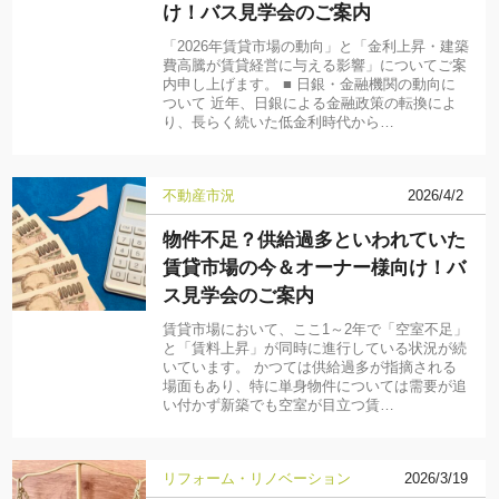
け！バス見学会のご案内
「2026年賃貸市場の動向」と「金利上昇・建築
費高騰が賃貸経営に与える影響」についてご案
内申し上げます。 ■ 日銀・金融機関の動向に
ついて 近年、日銀による金融政策の転換によ
り、長らく続いた低金利時代から…
不動産市況
2026/4/2
物件不足？供給過多といわれていた
賃貸市場の今＆オーナー様向け！バ
ス見学会のご案内
賃貸市場において、ここ1～2年で「空室不足」
と「賃料上昇」が同時に進行している状況が続
いています。 かつては供給過多が指摘される
場面もあり、特に単身物件については需要が追
い付かず新築でも空室が目立つ賃…
リフォーム・リノベーション
2026/3/19