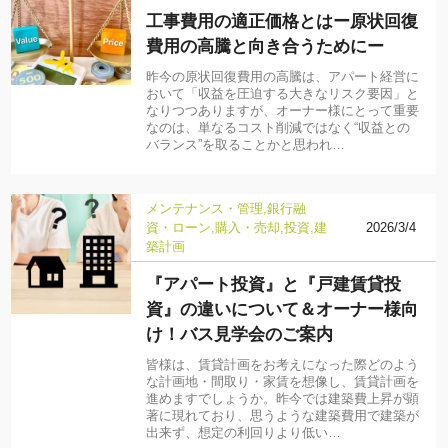
工事費用の適正価格とはー原状回復
費用の高騰と向き合うためにー
昨今の原状回復費用の高騰は、アパート経営に
おいて「収益を圧迫する大きなリスク要因」と
なりつつありますが、オーナー様にとって重要
なのは、単なるコスト削減ではなく“収益との
バランス”を取ることかと思われ…
メンテナンス・管理
銀行融
資・ローン
購入・売却
投資
建
2026/3/4
築計画
『アパート投資』と『戸建賃貸投
資』の違いについて＆オーナー様向
け！バス見学会のご案内
皆様は、賃貸計画をお考えになった際どのよう
な計画地・間取り・家賃を想像し、賃貸計画を
進めますでしょうか。昨今では建築費上昇が顕
著に現れており、思うような建築費用で建築が
出来ず、想定の利回りより低い…