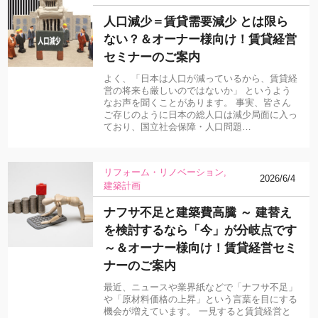
人口減少＝賃貸需要減少 とは限ら
ない？＆オーナー様向け！賃貸経営
セミナーのご案内
よく、「日本は人口が減っているから、賃貸経
営の将来も厳しいのではないか」 というよう
なお声を聞くことがあります。 事実、皆さん
ご存じのように日本の総人口は減少局面に入っ
ており、国立社会保障・人口問題…
リフォーム・リノベーション
2026/6/4
建築計画
ナフサ不足と建築費高騰 ～ 建替え
を検討するなら「今」が分岐点です
～＆オーナー様向け！賃貸経営セミ
ナーのご案内
最近、ニュースや業界紙などで「ナフサ不足」
や「原材料価格の上昇」という言葉を目にする
機会が増えています。 一見すると賃貸経営と