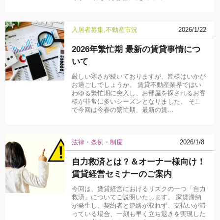
入居者募集
不動産市況
2026/1/22
2026年繁忙期 最新の賃貸事情につ
いて
厳しい寒さが続いておりますが、皆様はいかが
お過ごしでしょうか。 賃貸不動産業界ではい
わゆる繁忙期に突入し、お部屋を探されるお客
様が非常に多いシーズンとなりました。 そこ
で今回は今春の繁忙期、最新の賃…
法律・条例・制度
2026/1/8
自力救済とは？＆オーナー様向け！
賃貸経営セミナーのご案内
今回は、賃貸経営におけるリスクの一つ「自力
救済」についてご説明いたします。 家賃滞納
が発生し、契約者と連絡が取れず、支払いが滞
っている場合、一刻も早く立ち退きを実現した