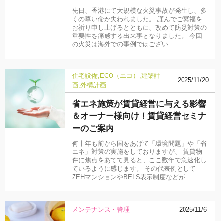
先日、香港にて大規模な火災事故が発生し、多
くの尊い命が失われました。 謹んでご冥福を
お祈り申し上げるとともに、改めて防災対策の
重要性を痛感する出来事となりました。 今回
の火災は海外での事例ではござい…
住宅設備
ECO（エコ）
建築計
2025/11/20
画
外構計画
省エネ施策が賃貸経営に与える影響
＆オーナー様向け！賃貸経営セミナ
ーのご案内
何十年も前から国をあげて「環境問題」や「省
エネ」対策の実施をしておりますが、 賃貸物
件に焦点をあてて見ると、ここ数年で急速化し
ているように感じます。 その代表例として
ZEHマンションやBELS表示制度などが…
メンテナンス・管理
2025/11/6