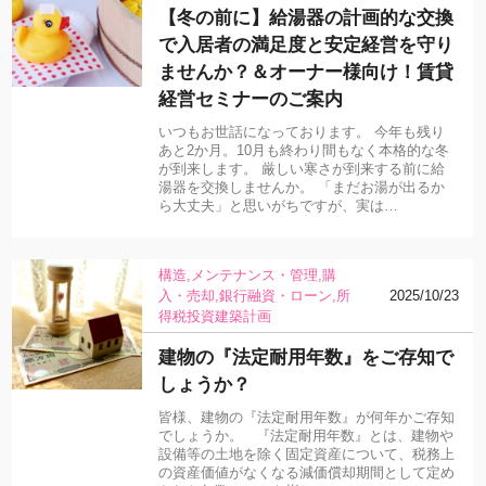
【冬の前に】給湯器の計画的な交換
で入居者の満足度と安定経営を守り
ませんか？＆オーナー様向け！賃貸
経営セミナーのご案内
いつもお世話になっております。 今年も残り
あと2か月。10月も終わり間もなく本格的な冬
が到来します。 厳しい寒さが到来する前に給
湯器を交換しませんか。 「まだお湯が出るか
ら大丈夫」と思いがちですが、実は…
構造
メンテナンス・管理
購
入・売却
銀行融資・ローン
所
2025/10/23
得税
投資
建築計画
建物の『法定耐用年数』をご存知で
しょうか？
皆様、建物の『法定耐用年数』が何年かご存知
でしょうか。 『法定耐用年数』とは、建物や
設備等の土地を除く固定資産について、税務上
の資産価値がなくなる減価償却期間として定め