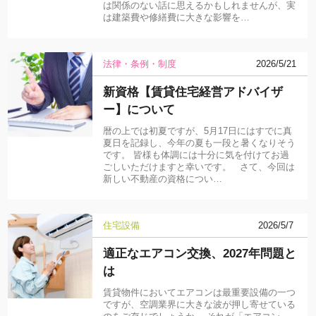
は関係のない話に思えるかもしれませんが、実
は建築費や修繕費に大きな影響を…
法律・条例・制度
2026/5/21
新資格【賃貸住宅経営アドバイザ
ー】について
暦の上では初夏ですが、5月17日にはすでに真
夏日を記録し、今年の夏も一段と暑くなりそう
です。 皆様も体調には十分に気を付けてお過
ごしいただけますと幸いです。 さて、今回は
新しい不動産の資格につい…
住宅設備
2026/5/7
適正なエアコン交換、2027年問題と
は
賃貸物件においてエアコンは最重要設備の一つ
ですが、空調業界に大きな波が押し寄せている