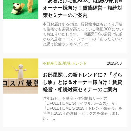
「あるだけ宅配BOX」は愚の骨頂＆
オーナー様向け！賃貸経営・相続対
策セミナーのご案内
本日お届けするのは、賃貸物件はもとより戸建
て住宅でも需要が高まっている宅配BOXについ
てお送りいたします。 宅配BOXの需要は以前
から入居者ニーズアンケートの「あったらいい
と思う設備ランキング」の…
不動産市況
地域
トレンド
2025/4/3
お部屋探しの新トレンドに？「ずら
し駅」とは＆オーナー様向け！賃貸
経営・相続対策セミナーのご案内
昨年12月、不動産・住宅情報サービス
「LIFULL HOME’S(ライフルホームズ)」が
『LIFULL HOME’S 2025年トレンド発表会』を
開催し2025年の注目トピックスを発表しまし
た。 …