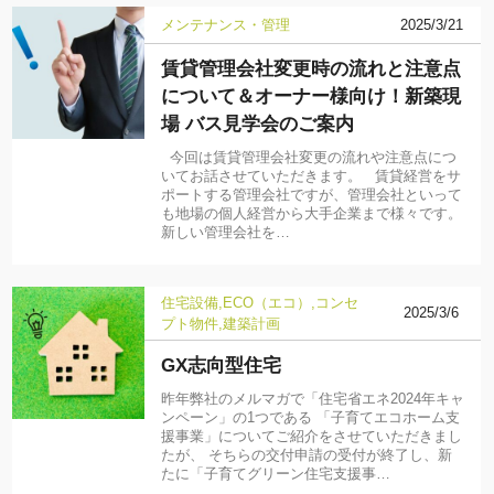
メンテナンス・管理
2025/3/21
賃貸管理会社変更時の流れと注意点
について＆オーナー様向け！新築現
場 バス見学会のご案内
今回は賃貸管理会社変更の流れや注意点につ
いてお話させていただきます。 賃貸経営をサ
ポートする管理会社ですが、管理会社といって
も地場の個人経営から大手企業まで様々です。
新しい管理会社を…
住宅設備
ECO（エコ）
コンセ
2025/3/6
プト物件
建築計画
GX志向型住宅
昨年弊社のメルマガで「住宅省エネ2024年キャ
ンペーン」の1つである 「子育てエコホーム支
援事業」についてご紹介をさせていただきまし
たが、 そちらの交付申請の受付が終了し、新
たに「子育てグリーン住宅支援事…