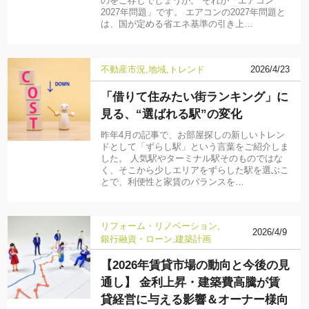
のをご存じでしょうか。 それが「エアコン
2027年問題」です。 エアコンの2027年問題と
は、国が定める省エネ基準の引き上…
不動産市況
地域
トレンド
2026/4/23
「借りて住みたい街ランキング」に
見る、“選ばれる駅”の変化
昨年4月の記事で、お部屋探しの新しいトレン
ドとして「ずらし駅」という言葉をご紹介しま
した。 人気駅やターミナル駅そのものではな
く、そこから少しエリアをずらした駅を選ぶこ
とで、利便性と家賃のバランスを…
リフォーム・リノベーション
2026/4/9
銀行融資・ローン
建築計画
【2026年賃貸市場の動向と今後の見
通し】 金利上昇・建築費高騰が賃
貸経営に与える影響＆オーナー様向