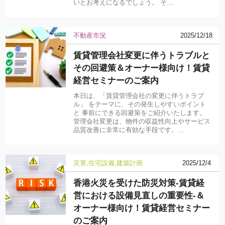
いとお考えになるでしょう。 そ…
不動産市況
2025/12/18
賃貸管理会社変更に伴うトラブルと
その回避策＆オーナー様向け！賃貸
経営セミナーのご案内
本日は、「賃貸管理会社の変更に伴うトラブ
ル」 をテーマに、その発生しやすいポイント
と 事前にできる回避策をご紹介いたします。
管理会社変更は、物件の収益性向上やサービス
品質改善に非常に有効な手段です。…
災害
住宅設備
建築計画
2025/12/4
香港火災を受けた防災対策-賃貸経
営における設備見直しの重要性-＆
オーナー様向け！賃貸経営セミナー
のご案内