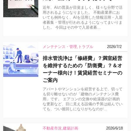
近年、AIの普及が目覚ましく、様々な分野で活
用されるようになりました。 不動産業界にお
いても例外なく、AIを活用した情報活用・入居
者募集・管理が行われるようになってまいりま
した。 今回はその中で入居者募…
メンテナンス・管理
トラブル
2026/7/2
排水管洗浄は「修繕費」？満室経営
を維持するための「防衛費」？＆オ
ーナー様向け！賃貸経営セミナーの
ご案内
アパートやマンションを経営する上で、切って
も切り離せないのが「建物のメンテナンス費
用」です。 エアコンの交換や給湯器の計画的
な更新など、目に見える設備の予算は組んでい
ても、つい後回しになりがちなのが…
不動産市況
建築計画
2026/6/18