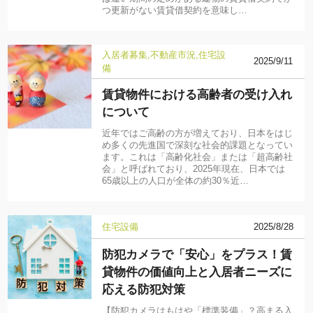
つ更新がない賃貸借契約を意味し…
入居者募集
不動産市況
住宅設
2025/9/11
備
賃貸物件における高齢者の受け入れ
について
近年ではご高齢の方が増えており、日本をはじ
め多くの先進国で深刻な社会的課題となってい
ます。これは「高齢化社会」または「超高齢社
会」と呼ばれており、2025年現在、日本では
65歳以上の人口が全体の約30％近…
住宅設備
2025/8/28
防犯カメラで「安心」をプラス！賃
貸物件の価値向上と入居者ニーズに
応える防犯対策
【防犯カメラはもはや「標準装備」？高まる入