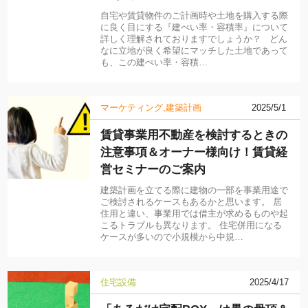
自宅や賃貸物件のご計画時や土地を購入する際
に良く目にする『建ぺい率・容積率』について
詳しく理解されておりますでしょうか？ どん
なに立地が良く希望にマッチした土地であって
も、この建ぺい率・容積…
マーケティング
建築計画
2025/5/1
賃貸事業用不動産を検討するときの
注意事項＆オーナー様向け！賃貸経
営セミナーのご案内
建築計画を立てる際に建物の一部を事業用途で
ご検討されるケースもあるかと思います。 居
住用と違い、事業用では借主が求めるものや起
こるトラブルも異なります。 住宅併用になる
ケースが多いので小規模から中規…
住宅設備
2025/4/17