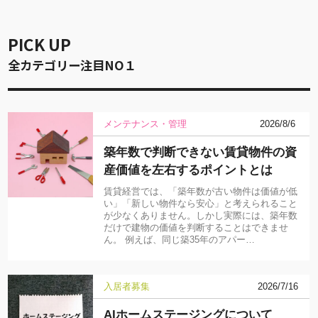
PICK UP
全カテゴリー注目NO１
メンテナンス・管理
2026/8/6
築年数で判断できない賃貸物件の資
産価値を左右するポイントとは
賃貸経営では、「築年数が古い物件は価値が低
い」「新しい物件なら安心」と考えられること
が少なくありません。しかし実際には、築年数
だけで建物の価値を判断することはできませ
ん。 例えば、同じ築35年のアパー…
入居者募集
2026/7/16
AIホームステージングについて