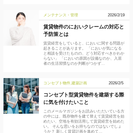
メンテナンス・管理
2026/2/19
賃貸物件のにおいクレームの対応と
予防策とは
賃貸経営をしていると、においに関する問題が
起きることがあります。 「においが気になる
と相談を受けたものの、どう対応すべきかわか
らない」 「においの原因が設備なのか、入居
者の生活習慣なのか判断がつかず…
コンセプト物件
建築計画
2026/2/5
コンセプト型賃貸物件を建築する際
に気を付けたいこと
このメールマガジンをお読みいただいている方
の中には、既存物件を建て替えて賃貸経営を始
めたい、空地を有効活用して賃貸経営を始めた
い。 そんな思いをお持ちなのではないでしょ
うか？ 新しく賃貸計画を進めて…