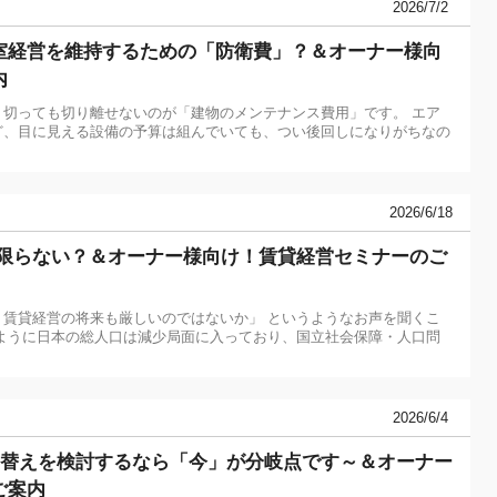
2026/7/2
室経営を維持するための「防衛費」？＆オーナー様向
内
切っても切り離せないのが「建物のメンテナンス費用」です。 エア
ど、目に見える設備の予算は組んでいても、つい後回しになりがちなの
2026/6/18
は限らない？＆オーナー様向け！賃貸経営セミナーのご
賃貸経営の将来も厳しいのではないか」 というようなお声を聞くこ
ように日本の総人口は減少局面に入っており、国立社会保障・人口問
2026/6/4
建替えを検討するなら「今」が分岐点です～＆オーナー
ご案内