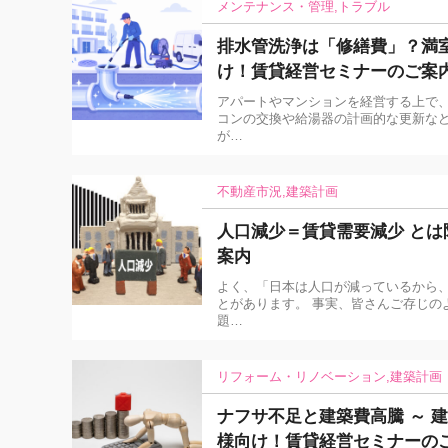
メンテナンス・管理
トラブル
排水管洗浄は「修繕費」？満
け！賃貸経営セミナーのご案
アパートやマンションを経営する上で、
コンの交換や給湯器の計画的な更新な
が…
不動産市況
建築計画
人口減少＝賃貸需要減少 と
案内
よく、「日本は人口が減っているから、
とがあります。 事実、皆さんご存じの
題…
リフォーム・リノベーション
建築計画
ナフサ不足と建築費高騰 ～ 
様向け！賃貸経営セミナーの