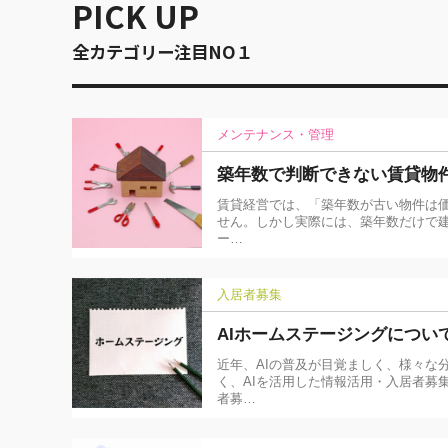
PICK UP
全カテゴリー注目NO１
メンテナンス・管理
築年数で判断できない賃貸物
賃貸経営では、「築年数が古い物件は
せん。しかし実際には、築年数だけで建
ー…
入居者募集
AIホームステージングについ
近年、AIの普及が目覚ましく、様々な
く、AIを活用した情報活用・入居者募
者募…