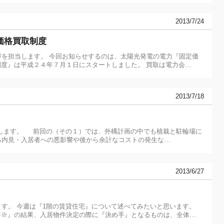
2013/7/24
価格買取制度
を担当します。 今回お知らせするのは、太陽光発電の電力『固定価
度』は平成２４年７月１日にスタートしました。 買取は電力会…
2013/7/18
えします。 前回の（その１）では、外構計画の中でも植栽と駐輪場に
る内見・入居者への悪影響や後から余計なコストの発生な…
2013/6/27
ます。 今週は『1階の賃貸住宅』について述べてみたいと思います。
13年※』の結果、入居物件決定の際に『決め手』となるものは、全体…