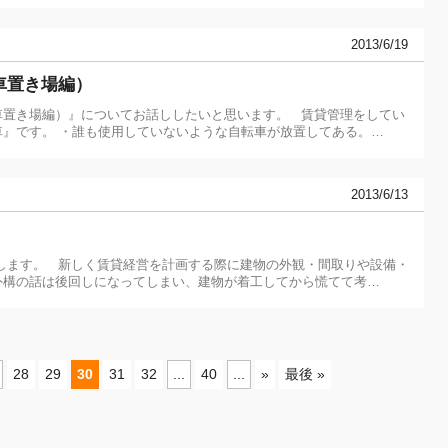
2013/6/19
車置き場編）
車置き場編）』についてお話ししたいと思います。 賃貸管理をしてい
』です。 ・誰も使用していないような自転車が放置してある。…
2013/6/13
します。 新しく賃貸経営を計画する際に建物の外観・間取りや設備・
外構の話は後回しになってしまい、建物が着工してから慌てて考…
28
29
30
31
32
...
40
...
»
最後 »