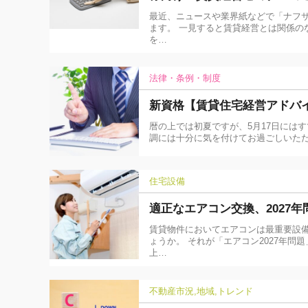
最近、ニュースや業界紙などで「ナフ
ます。 一見すると賃貸経営とは関係の
を…
法律・条例・制度
新資格【賃貸住宅経営アドバ
暦の上では初夏ですが、5月17日には
調には十分に気を付けてお過ごしいた
住宅設備
適正なエアコン交換、2027年
賃貸物件においてエアコンは最重要設
ょうか。 それが「エアコン2027年問
上…
不動産市況
地域
トレンド