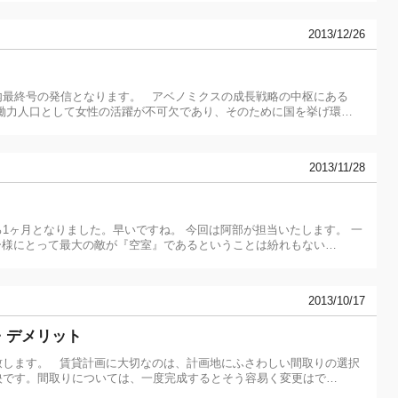
2013/12/26
内最終号の発信となります。 アベノミクスの成長戦略の中枢にある
働力人口として女性の活躍が不可欠であり、そのために国を挙げ環…
2013/11/28
1ヶ月となりました。早いですね。 今回は阿部が担当いたします。 一
ー様にとって最大の敵が『空室』であるということは紛れもない…
2013/10/17
・デメリット
致します。 賃貸計画に大切なのは、計画地にふさわしい間取りの選択
映です。間取りについては、一度完成するとそう容易く変更はで…