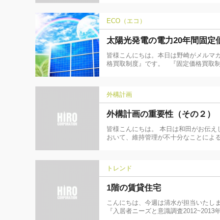
ECO（エコ）
太陽光発電の電力20年間固定
皆様こんにちは。本日は野崎がメルマガ
格買取制度』です。 『固定価格買取制
外構計画
外構計画の重要性（その２）
皆様こんにちは。 本日は和田がお伝
おいて、維持管理が不十分なことによ
トレンド
1階の賃貸住宅
こんにちは、今週は清水が担当いたし
『入居者ニーズと意識調査2012~20