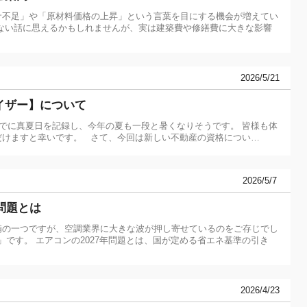
サ不足」や「原材料価格の上昇」という言葉を目にする機会が増えてい
ない話に思えるかもしれませんが、実は建築費や修繕費に大きな影響
2026/5/21
イザー】について
すでに真夏日を記録し、今年の夏も一段と暑くなりそうです。 皆様も体
だけますと幸いです。 さて、今回は新しい不動産の資格につい…
2026/5/7
問題とは
備の一つですが、空調業界に大きな波が押し寄せているのをご存じでし
題」です。 エアコンの2027年問題とは、国が定める省エネ基準の引き
2026/4/23