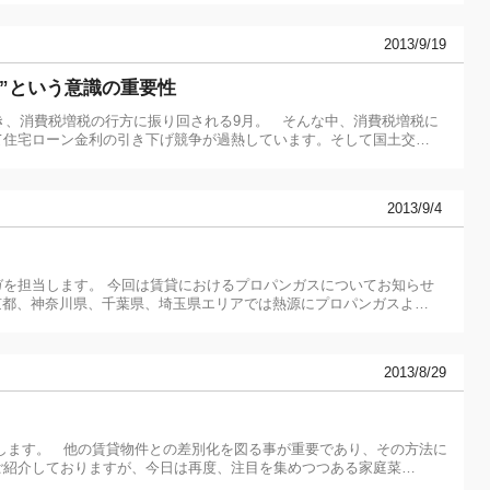
2013/9/19
”という意識の重要性
沸き、消費税増税の行方に振り回される9月。 そんな中、消費税増税に
て住宅ローン金利の引き下げ競争が過熱しています。そして国土交…
2013/9/4
を担当します。 今回は賃貸におけるプロパンガスについてお知らせ
京都、神奈川県、千葉県、埼玉県エリアでは熱源にプロパンガスよ…
2013/8/29
します。 他の賃貸物件との差別化を図る事が重要であり、その方法に
ご紹介しておりますが、今日は再度、注目を集めつつある家庭菜…