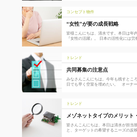
コンセプト物件
“女性”が要の成長戦略
皆様こんにちは、清水です。本日は年
『女性の活躍』。 日本の活性化には労
トレンド
共同募集の注意点
みなさんこんにちは。今年も残すところ
日でも早く空室を埋めたい。 オーナ
トレンド
メゾネットタイプのメリット
皆さんこんにちは、本日は清水が担当
と、ターゲットの希望するニーズの反